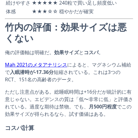
続けやすさ
★★★★★
240粒で買い足し頻度低い
体感
★★★☆☆
穏やかだが確実
竹内の評価：効果サイズは悪
くない
俺の評価軸は明確だ。
効果サイズ
と
コスパ
。
Mah 2021のメタアナリシス
によると、マグネシウム補給
で
入眠潜時が-17.36分
短縮されている。これは3つの
RCT、151名の高齢者のデータ。
ただし注意点がある。総睡眠時間は+16分だが統計的に有
意じゃない。エビデンスの質は「低〜非常に低」と評価さ
れている。過度な期待は禁物。でも、
月500円程度
でこの
効果サイズが得られるなら、試す価値はある。
コスパ計算