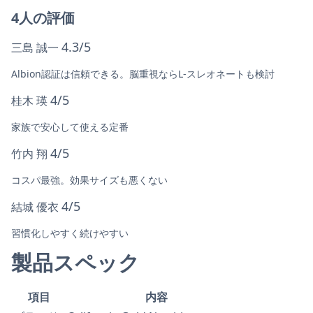
4人の評価
4.3/5
三島 誠一
Albion認証は信頼できる。脳重視ならL-スレオネートも検討
4/5
桂木 瑛
家族で安心して使える定番
4/5
竹内 翔
コスパ最強。効果サイズも悪くない
4/5
結城 優衣
習慣化しやすく続けやすい
製品スペック
項目
内容