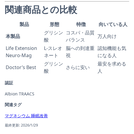
関連商品との比較
製品
形態
特徴
向いている人
グリシン
コスパ・品質
本製品
万人向け
酸
バランス
Life Extension
L-スレオ
脳への到達重
認知機能も気
Neuro-Mag
ネート
視
になる人
グリシン
最安を求める
Doctor’s Best
さらに安い
酸
人
認証
Albion TRAACS
関連タグ
マグネシウム
睡眠改善
最終更新: 2026/1/29