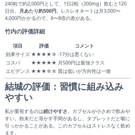
240粒で約2,000円として、1日2粒（200mg）飲むと120
日分。
月あたり約500円
。L-スレオネートは月3,000〜
4,000円かかるので、6〜8倍の差がある。
竹内の評価詳細
項目
評価
コメント
効果サイズ
★★★★☆
-17分は悪くない
コスパ
★★★★★
月500円は最強クラス
エビデンス
★★★☆☆
質は低いが方向性は一致
結城の評価：習慣に組み込み
やすい
私が重視するのは
続けやすさ
。カプセルが小さめで飲みや
すい。粉末だと溶かす手間があるし、タブレットだと喉に
引っかかることがある。このカプセルはストレスなく飲め
ます。