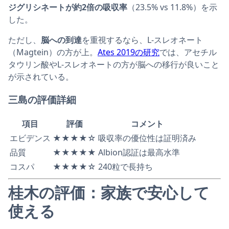
ジグリシネートが約2倍の吸収率
（23.5% vs 11.8%）を示
した。
ただし、
脳への到達
を重視するなら、L-スレオネート
（Magtein）の方が上。
Ates 2019の研究
では、アセチル
タウリン酸やL-スレオネートの方が脳への移行が良いこと
が示されている。
三島の評価詳細
項目
評価
コメント
エビデンス
★★★★☆
吸収率の優位性は証明済み
品質
★★★★★
Albion認証は最高水準
コスパ
★★★★☆
240粒で長持ち
桂木の評価：家族で安心して
使える