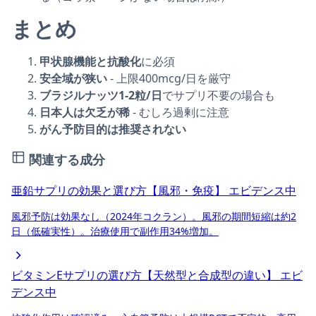
まとめ
甲状腺機能と抗酸化
に必須
安全域が狭い
- 上限400mcg/日を厳守
ブラジルナッツ1-2粒/日
でサプリ不要の場合も
日本人は欠乏が稀
- むしろ過剰に注意
がん予防目的は推奨されない
関連する成分
亜鉛サプリの効果と選び方【風邪・免疫】
エビデンス中
風邪予防は効果なし（2024年コクラン）。風邪の期間短縮は約2
日（低確実性）。治療使用で副作用34%増加。
ビタミンEサプリの選び方【天然型と合成型の違い】
エビ
デンス中