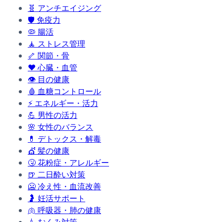
🧬
アンチエイジング
🛡️
免疫力
🦠
腸活
🧘
ストレス管理
🦴
関節・骨
❤️
心臓・血管
👁️
目の健康
🩸
血糖コントロール
⚡
エネルギー・活力
💪
男性の活力
🌸
女性のバランス
💊
デトックス・解毒
💇
髪の健康
🤧
花粉症・アレルギー
🍺
二日酔い対策
🥶
冷え性・血流改善
🤰
妊活サポート
🫁
呼吸器・肺の健康
💧
むくみ対策