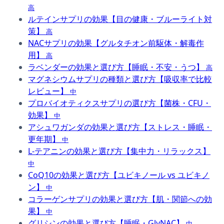
高
ルテインサプリの効果【目の健康・ブルーライト対
策】
高
NACサプリの効果【グルタチオン前駆体・解毒作
用】
高
ラベンダーの効果と選び方【睡眠・不安・うつ】
高
マグネシウムサプリの種類と選び方【吸収率で比較
レビュー】
中
プロバイオティクスサプリの選び方【菌株・CFU・
効果】
中
アシュワガンダの効果と選び方【ストレス・睡眠・
更年期】
中
L-テアニンの効果と選び方【集中力・リラックス】
中
CoQ10の効果と選び方【ユビキノール vs ユビキノ
ン】
中
コラーゲンサプリの効果と選び方【肌・関節への効
果】
中
グリシンの効果と選び方【睡眠・GlyNAC】
中