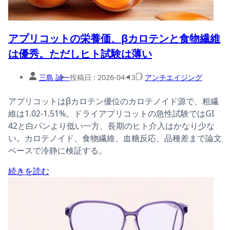
アプリコットの栄養価、βカロテンと食物繊維
は優秀。ただしヒト試験は薄い
三島 誠一
投稿日 :
2026-04-13
アンチエイジング
アプリコットはβカロテン優位のカロテノイド源で、粗繊
維は1.02-1.51%。ドライアプリコットの急性試験ではGI
42と白パンより低い一方、長期のヒト介入はかなり少な
い。カロテノイド、食物繊維、血糖反応、品種差まで論文
ベースで冷静に検証する。
続きを読む