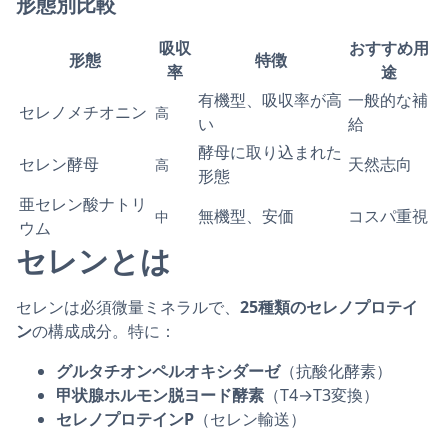
形態別比較
吸収
おすすめ用
形態
特徴
率
途
有機型、吸収率が高
一般的な補
セレノメチオニン
高
い
給
酵母に取り込まれた
セレン酵母
天然志向
高
形態
亜セレン酸ナトリ
無機型、安価
コスパ重視
中
ウム
セレンとは
セレンは必須微量ミネラルで、
25種類のセレノプロテイ
ン
の構成成分。特に：
グルタチオンペルオキシダーゼ
（抗酸化酵素）
甲状腺ホルモン脱ヨード酵素
（T4→T3変換）
セレノプロテインP
（セレン輸送）