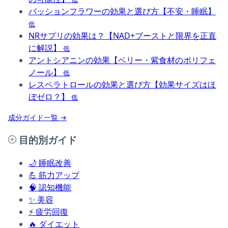
パッションフラワーの効果と選び方【不安・睡眠】
低
NRサプリの効果は？【NAD+ブーストと限界を正直
に解説】
低
アントシアニンの効果【ベリー・紫食材のポリフェ
ノール】
低
レスベラトロールの効果と選び方【効果サイズはほ
ぼゼロ？】
低
成分ガイド一覧 →
目的別ガイド
🌙
睡眠改善
💪
筋力アップ
🧠
認知機能
✨
美容
⚡
疲労回復
🔥
ダイエット