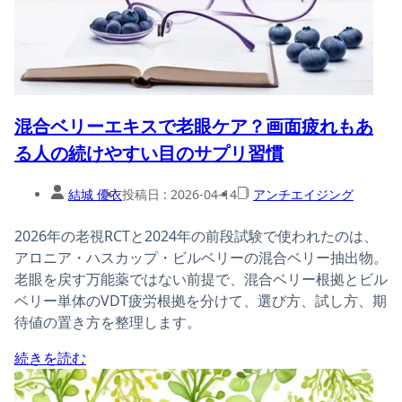
混合ベリーエキスで老眼ケア？画面疲れもあ
る人の続けやすい目のサプリ習慣
結城 優衣
投稿日 :
2026-04-14
アンチエイジング
2026年の老視RCTと2024年の前段試験で使われたのは、
アロニア・ハスカップ・ビルベリーの混合ベリー抽出物。
老眼を戻す万能薬ではない前提で、混合ベリー根拠とビル
ベリー単体のVDT疲労根拠を分けて、選び方、試し方、期
待値の置き方を整理します。
続きを読む