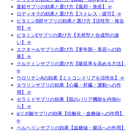
亜鉛サプリの効果と選び方【風邪・免疫】
中
ロディオラの効果と選び方【ストレス・疲労】
中
ビタミンB群サプリの効果と選び方【活性型・複合
型】
中
ビタミンEサプリの選び方【天然型と合成型の違
い】
中
エクオールサプリの選び方【更年期・美容への効
果】
中
クルクミンサプリの選び方【吸収率を高める方法】
中
ウロリチンAの効果【ミトコンドリアを活性化】
中
タウリンサプリの効果【心臓・肝臓・運動への作
用】
中
セラミドサプリの効果【肌のバリア機能を内側か
ら】
中
αリポ酸サプリの効果【抗酸化・血糖値への作用】
中
ベルベリンサプリの効果【血糖値・腸活への作用】