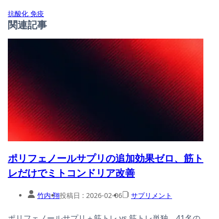
抗酸化
免疫
関連記事
ポリフェノールサプリの追加効果ゼロ、筋ト
レだけでミトコンドリア改善
竹内 翔
投稿日 :
2026-02-06
サプリメント
ポリフェノールサプリ＋筋トレ vs 筋トレ単独、41名の