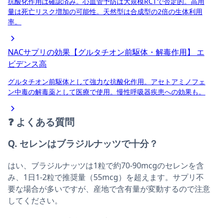
抗酸化作用は確認済み。心血管予防は大規模RCTで否定的。高用
量は死亡リスク増加の可能性。天然型は合成型の2倍の生体利用
率。
NACサプリの効果【グルタチオン前駆体・解毒作用】
エ
ビデンス高
グルタチオン前駆体として強力な抗酸化作用。アセトアミノフェ
ン中毒の解毒薬として医療で使用。慢性呼吸器疾患への効果も。
❓
よくある質問
Q. セレンはブラジルナッツで十分？
はい、ブラジルナッツは1粒で約70-90mcgのセレンを含
み、1日1-2粒で推奨量（55mcg）を超えます。サプリ不
要な場合が多いですが、産地で含有量が変動するので注意
してください。