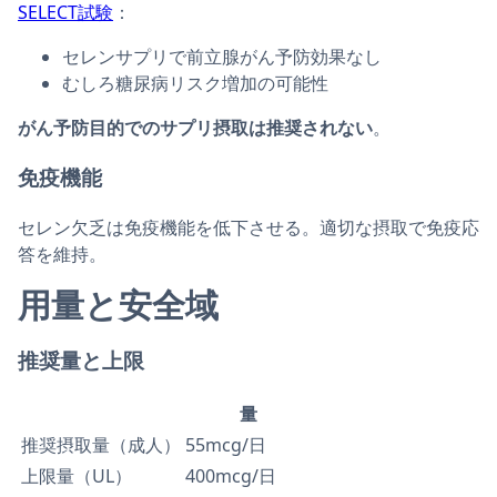
SELECT試験
：
セレンサプリで前立腺がん予防効果なし
むしろ糖尿病リスク増加の可能性
がん予防目的でのサプリ摂取は推奨されない
。
免疫機能
セレン欠乏は免疫機能を低下させる。適切な摂取で免疫応
答を維持。
用量と安全域
推奨量と上限
量
推奨摂取量（成人）
55mcg/日
上限量（UL）
400mcg/日