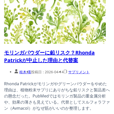
モリンガパウダーに鉛リスク？Rhonda
Patrickが中止した理由と代替案
桂木 瑛
投稿日 :
2026-04-14
サプリメント
Rhonda Patrickがモリンガやグリーンパウダーをやめた
理由は、植物粉末サプリにありがちな鉛リスクと製品差へ
の懸念だった。PubMedではモリンガ製品の重金属分析
や、効果の薄さも見えている。代替としてスルフォラファ
ン（Avmacol）がなぜ筋がいいのか整理します。