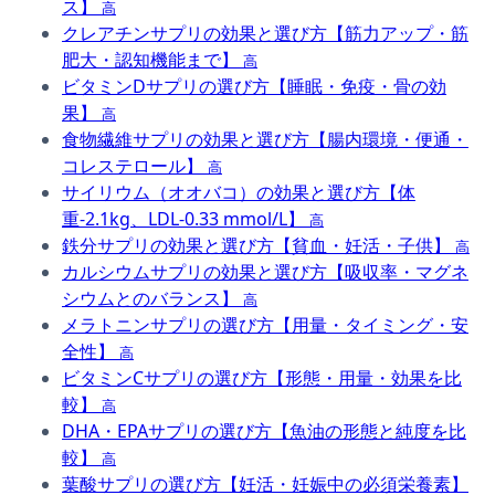
ス】
高
クレアチンサプリの効果と選び方【筋力アップ・筋
肥大・認知機能まで】
高
ビタミンDサプリの選び方【睡眠・免疫・骨の効
果】
高
食物繊維サプリの効果と選び方【腸内環境・便通・
コレステロール】
高
サイリウム（オオバコ）の効果と選び方【体
重-2.1kg、LDL-0.33 mmol/L】
高
鉄分サプリの効果と選び方【貧血・妊活・子供】
高
カルシウムサプリの効果と選び方【吸収率・マグネ
シウムとのバランス】
高
メラトニンサプリの選び方【用量・タイミング・安
全性】
高
ビタミンCサプリの選び方【形態・用量・効果を比
較】
高
DHA・EPAサプリの選び方【魚油の形態と純度を比
較】
高
葉酸サプリの選び方【妊活・妊娠中の必須栄養素】