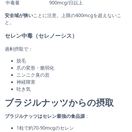
中毒量
900mcg/日以上
安全域が狭い
ことに注意。上限の400mcgを超えないこ
と。
セレン中毒（セレノーシス）
過剰摂取で：
脱毛
爪の変形・脆弱化
ニンニク臭の息
神経障害
吐き気
ブラジルナッツからの摂取
ブラジルナッツはセレン最強の食品源
：
1粒で約70-90mcgのセレン