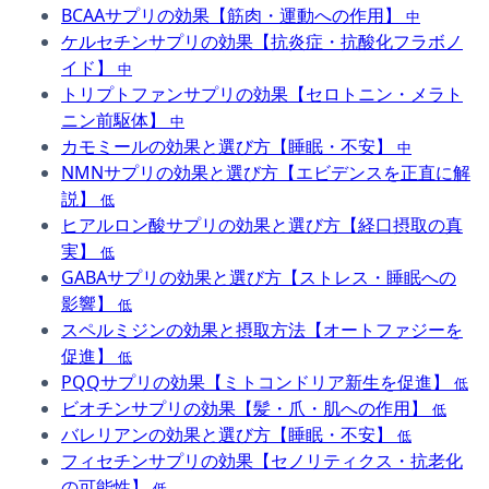
BCAAサプリの効果【筋肉・運動への作用】
中
ケルセチンサプリの効果【抗炎症・抗酸化フラボノ
イド】
中
トリプトファンサプリの効果【セロトニン・メラト
ニン前駆体】
中
カモミールの効果と選び方【睡眠・不安】
中
NMNサプリの効果と選び方【エビデンスを正直に解
説】
低
ヒアルロン酸サプリの効果と選び方【経口摂取の真
実】
低
GABAサプリの効果と選び方【ストレス・睡眠への
影響】
低
スペルミジンの効果と摂取方法【オートファジーを
促進】
低
PQQサプリの効果【ミトコンドリア新生を促進】
低
ビオチンサプリの効果【髪・爪・肌への作用】
低
バレリアンの効果と選び方【睡眠・不安】
低
フィセチンサプリの効果【セノリティクス・抗老化
の可能性】
低