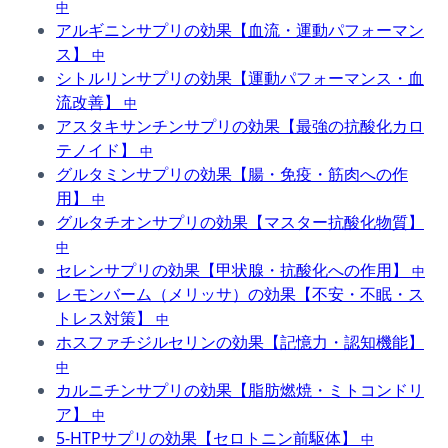
中
アルギニンサプリの効果【血流・運動パフォーマン
ス】
中
シトルリンサプリの効果【運動パフォーマンス・血
流改善】
中
アスタキサンチンサプリの効果【最強の抗酸化カロ
テノイド】
中
グルタミンサプリの効果【腸・免疫・筋肉への作
用】
中
グルタチオンサプリの効果【マスター抗酸化物質】
中
セレンサプリの効果【甲状腺・抗酸化への作用】
中
レモンバーム（メリッサ）の効果【不安・不眠・ス
トレス対策】
中
ホスファチジルセリンの効果【記憶力・認知機能】
中
カルニチンサプリの効果【脂肪燃焼・ミトコンドリ
ア】
中
5-HTPサプリの効果【セロトニン前駆体】
中