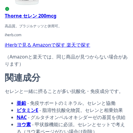
i
Thorne セレン 200mcg
高品質。ブラジルナッツと併用可。
iherb.com
iHerbで見る
Amazonで探す
楽天で探す
（Amazonと楽天では、同じ商品が見つからない場合があ
ります）
関連成分
セレンと一緒に摂ることが多い抗酸化・免疫成分です。
亜鉛
- 免疫サポートのミネラル。セレンと協働
ビタミンE
- 脂溶性抗酸化物質。セレンと相乗効果
NAC
- グルタチオンペルオキシダーゼの基質を供給
ヨウ素
- 甲状腺機能に必須。セレンとセットで考え
る（ヨウ素ページがない場合は削除）