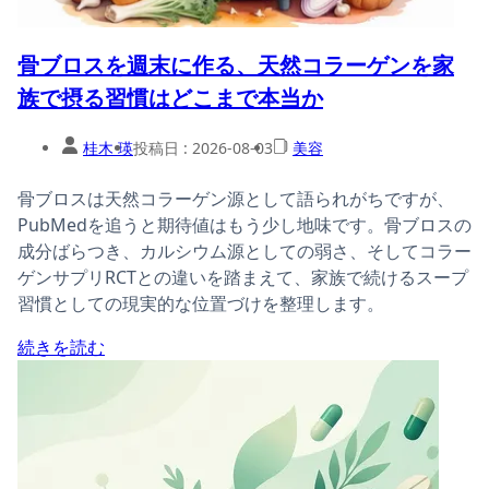
骨ブロスを週末に作る、天然コラーゲンを家
族で摂る習慣はどこまで本当か
桂木 瑛
投稿日 :
2026-08-03
美容
骨ブロスは天然コラーゲン源として語られがちですが、
PubMedを追うと期待値はもう少し地味です。骨ブロスの
成分ばらつき、カルシウム源としての弱さ、そしてコラー
ゲンサプリRCTとの違いを踏まえて、家族で続けるスープ
習慣としての現実的な位置づけを整理します。
続きを読む