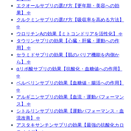
エクオールサプリの選び方【更年期・美容への効
果】
中
クルクミンサプリの選び方【吸収率を高める方法】
中
ウロリチンAの効果【ミトコンドリアを活性化】
中
タウリンサプリの効果【心臓・肝臓・運動への作
用】
中
セラミドサプリの効果【肌のバリア機能を内側か
ら】
中
αリポ酸サプリの効果【抗酸化・血糖値への作用】
中
ベルベリンサプリの効果【血糖値・腸活への作用】
中
アルギニンサプリの効果【血流・運動パフォーマン
ス】
中
シトルリンサプリの効果【運動パフォーマンス・血
流改善】
中
アスタキサンチンサプリの効果【最強の抗酸化カロ