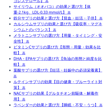
コレステロール】
高
サイリウム（オオバコ）の効果と選び方【体
重-2.1kg、LDL-0.33 mmol/L】
高
鉄分サプリの効果と選び方【貧血・妊活・子供】
高
カルシウムサプリの効果と選び方【吸収率・マグネ
シウムとのバランス】
高
メラトニンサプリの選び方【用量・タイミング・安
全性】
高
ビタミンCサプリの選び方【形態・用量・効果を比
較】
高
DHA・EPAサプリの選び方【魚油の形態と純度を比
較】
高
葉酸サプリの選び方【妊活・妊娠中の必須栄養素】
高
ルテインサプリの効果【目の健康・ブルーライト対
策】
高
NACサプリの効果【グルタチオン前駆体・解毒作
用】
高
ラベンダーの効果と選び方【睡眠・不安・うつ】
高