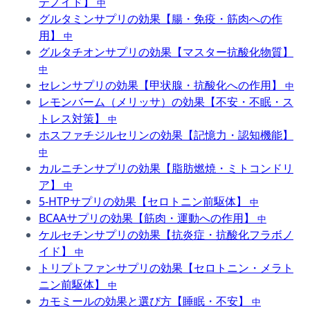
テノイド】
中
グルタミンサプリの効果【腸・免疫・筋肉への作
用】
中
グルタチオンサプリの効果【マスター抗酸化物質】
中
セレンサプリの効果【甲状腺・抗酸化への作用】
中
レモンバーム（メリッサ）の効果【不安・不眠・ス
トレス対策】
中
ホスファチジルセリンの効果【記憶力・認知機能】
中
カルニチンサプリの効果【脂肪燃焼・ミトコンドリ
ア】
中
5-HTPサプリの効果【セロトニン前駆体】
中
BCAAサプリの効果【筋肉・運動への作用】
中
ケルセチンサプリの効果【抗炎症・抗酸化フラボノ
イド】
中
トリプトファンサプリの効果【セロトニン・メラト
ニン前駆体】
中
カモミールの効果と選び方【睡眠・不安】
中