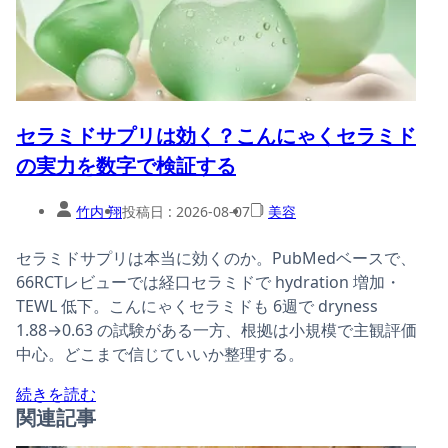
セラミドサプリは効く？こんにゃくセラミド
の実力を数字で検証する
竹内 翔
投稿日 :
2026-08-07
美容
セラミドサプリは本当に効くのか。PubMedベースで、
66RCTレビューでは経口セラミドで hydration 増加・
TEWL 低下。こんにゃくセラミドも 6週で dryness
1.88→0.63 の試験がある一方、根拠は小規模で主観評価
中心。どこまで信じていいか整理する。
続きを読む
関連記事