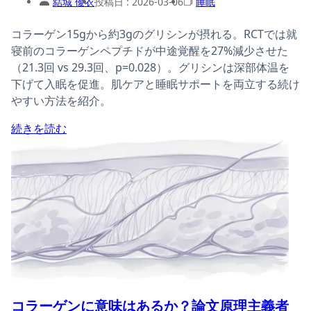
結城 優衣
投稿日 :
2026-03-06
睡眠
コラーゲン15gから約3gのグリシンが摂れる。RCTでは就
寝前のコラーゲンペプチドが中途覚醒を27%減少させた
（21.3回 vs 29.3回、p=0.028）。グリシンは深部体温を
下げて入眠を促進。肌ケアと睡眠サポートを両立する続け
やすい方法を紹介。
続きを読む
コラーゲンに意味はあるか？論文原理主義者