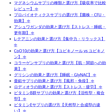
マグネシウムサプリの種類と選び方【吸収率で比較
レビュー】
中
プロバイオティクスサプリの選び方【菌株・CFU・
効果】
中
アシュワガンダの効果と選び方【ストレス・睡眠・
更年期】
中
L-テアニンの効果と選び方【集中力・リラックス】
中
CoQ10の効果と選び方【ユビキノール vs ユビキノ
ン】
中
コラーゲンサプリの効果と選び方【肌・関節への効
果】
中
グリシンの効果と選び方【睡眠・GlyNAC】
中
亜鉛サプリの効果と選び方【風邪・免疫】
中
ロディオラの効果と選び方【ストレス・疲労】
中
ビタミンB群サプリの効果と選び方【活性型・複合
型】
中
ビタミンEサプリの選び方【天然型と合成型の違
い】
中