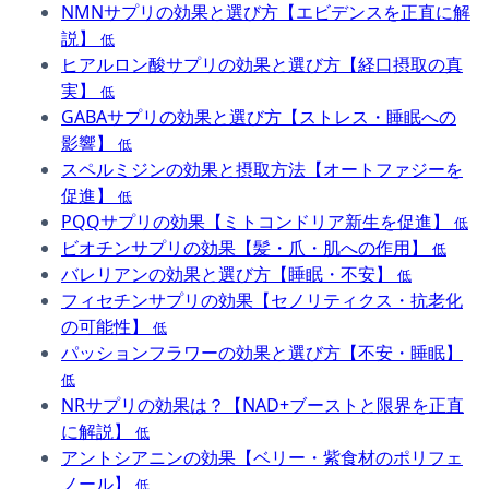
NMNサプリの効果と選び方【エビデンスを正直に解
説】
低
ヒアルロン酸サプリの効果と選び方【経口摂取の真
実】
低
GABAサプリの効果と選び方【ストレス・睡眠への
影響】
低
スペルミジンの効果と摂取方法【オートファジーを
促進】
低
PQQサプリの効果【ミトコンドリア新生を促進】
低
ビオチンサプリの効果【髪・爪・肌への作用】
低
バレリアンの効果と選び方【睡眠・不安】
低
フィセチンサプリの効果【セノリティクス・抗老化
の可能性】
低
パッションフラワーの効果と選び方【不安・睡眠】
低
NRサプリの効果は？【NAD+ブーストと限界を正直
に解説】
低
アントシアニンの効果【ベリー・紫食材のポリフェ
ノール】
低