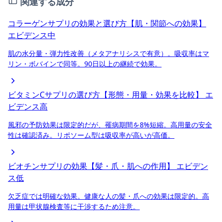
関連する成分
コラーゲンサプリの効果と選び方【肌・関節への効果】
エビデンス中
肌の水分量・弾力性改善（メタアナリシスで有意）。吸収率はマ
リン・ボバインで同等。90日以上の継続で効果。
ビタミンCサプリの選び方【形態・用量・効果を比較】
エ
ビデンス高
風邪の予防効果は限定的だが、罹病期間を8%短縮。高用量の安全
性は確認済み。リポソーム型は吸収率が高いが高価。
ビオチンサプリの効果【髪・爪・肌への作用】
エビデン
ス低
欠乏症では明確な効果。健康な人の髪・爪への効果は限定的。高
用量は甲状腺検査等に干渉するため注意。