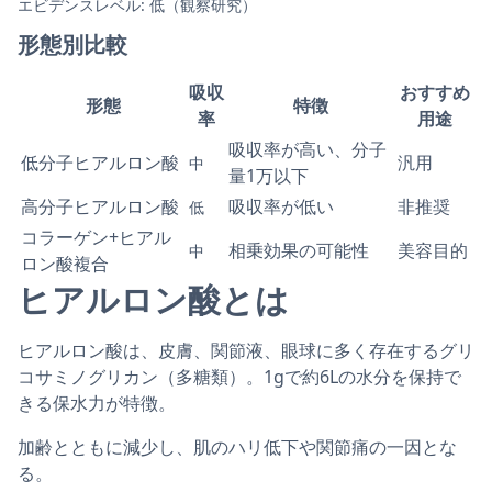
エビデンスレベル: 低（観察研究）
形態別比較
吸収
おすすめ
形態
特徴
率
用途
吸収率が高い、分子
低分子ヒアルロン酸
汎用
中
量1万以下
高分子ヒアルロン酸
吸収率が低い
非推奨
低
コラーゲン+ヒアル
相乗効果の可能性
美容目的
中
ロン酸複合
ヒアルロン酸とは
ヒアルロン酸は、皮膚、関節液、眼球に多く存在するグリ
コサミノグリカン（多糖類）。1gで約6Lの水分を保持で
きる保水力が特徴。
加齢とともに減少し、肌のハリ低下や関節痛の一因とな
る。