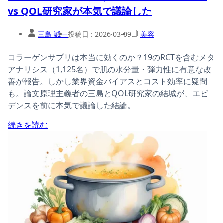
vs QOL研究家が本気で議論した
三島 誠一
投稿日 :
2026-03-09
美容
コラーゲンサプリは本当に効くのか？19のRCTを含むメタ
アナリシス（1,125名）で肌の水分量・弾力性に有意な改
善が報告。しかし業界資金バイアスとコスト効率に疑問
も。論文原理主義者の三島とQOL研究家の結城が、エビ
デンスを前に本気で議論した結論。
続きを読む