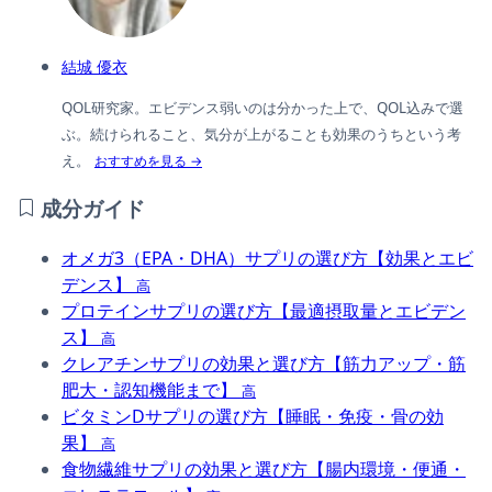
結城 優衣
QOL研究家。エビデンス弱いのは分かった上で、QOL込みで選
ぶ。続けられること、気分が上がることも効果のうちという考
え。
おすすめを見る →
成分ガイド
オメガ3（EPA・DHA）サプリの選び方【効果とエビ
デンス】
高
プロテインサプリの選び方【最適摂取量とエビデン
ス】
高
クレアチンサプリの効果と選び方【筋力アップ・筋
肥大・認知機能まで】
高
ビタミンDサプリの選び方【睡眠・免疫・骨の効
果】
高
食物繊維サプリの効果と選び方【腸内環境・便通・