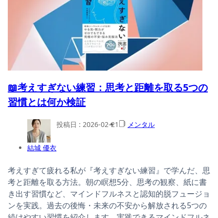
📖考えすぎない練習：思考と距離を取る5つの
習慣とは何か検証
投稿日 :
2026-02-21
メンタル
結城 優衣
考えすぎて疲れる私が『考えすぎない練習』で学んだ、思
考と距離を取る方法。朝の瞑想5分、思考の観察、紙に書
き出す習慣など、マインドフルネスと認知的脱フュージョ
ンを実践。過去の後悔・未来の不安から解放される5つの
続けやすい習慣を紹介します。実践できるマインドフルネ