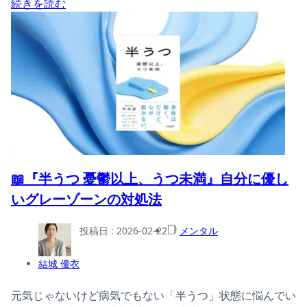
続きを読む
📖『半うつ 憂鬱以上、うつ未満』自分に優し
いグレーゾーンの対処法
投稿日 :
2026-02-22
メンタル
結城 優衣
元気じゃないけど病気でもない「半うつ」状態に悩んでい