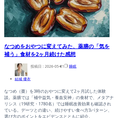
なつめをおやつに変えてみた、薬膳の「気を
補う」食材を2ヶ月続けた感想
投稿日 :
2026-05-21
睡眠
結城 優衣
なつめ（棗）を3時のおやつに変えて2ヶ月試した体験
談。薬膳では「補中益気・養血安神」の食材で、メタアナ
リシス（19研究・1780名）では睡眠改善効果も確認され
ている。デーツとの違い、続けやすい食べ方3パターン、
選び方のポイントをエビデンスとともに紹介。