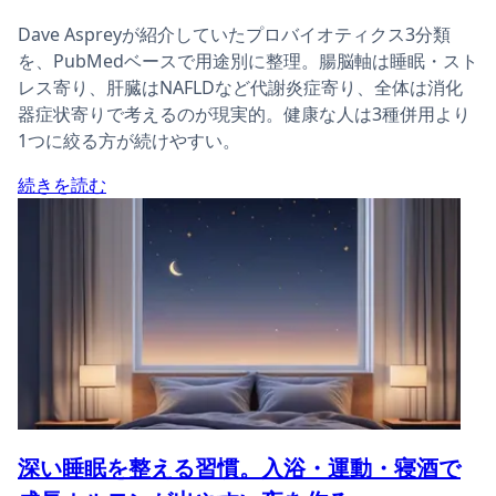
Dave Aspreyが紹介していたプロバイオティクス3分類
を、PubMedベースで用途別に整理。腸脳軸は睡眠・スト
レス寄り、肝臓はNAFLDなど代謝炎症寄り、全体は消化
器症状寄りで考えるのが現実的。健康な人は3種併用より
1つに絞る方が続けやすい。
続きを読む
深い睡眠を整える習慣。入浴・運動・寝酒で