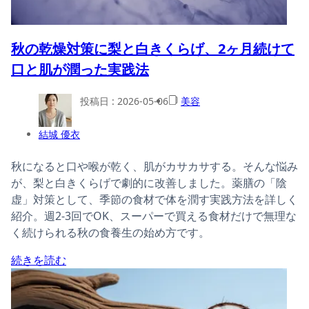
秋の乾燥対策に梨と白きくらげ、2ヶ月続けて
口と肌が潤った実践法
投稿日 :
2026-05-06
美容
結城 優衣
秋になると口や喉が乾く、肌がカサカサする。そんな悩み
が、梨と白きくらげで劇的に改善しました。薬膳の「陰
虚」対策として、季節の食材で体を潤す実践方法を詳しく
紹介。週2-3回でOK、スーパーで買える食材だけで無理な
く続けられる秋の食養生の始め方です。
続きを読む