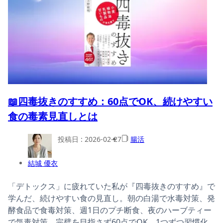
📖四毒抜きのすすめ：60点でOK、続けやすい
食の毒素見直しとは
投稿日 :
2026-02-27
腸活
結城 優衣
「デトックス」に疲れていた私が『四毒抜きのすすめ』で
学んだ、続けやすい食の見直し。朝の白湯で水毒対策、発
酵食品で食毒対策、週1日のプチ断食、夜のハーブティー
で気毒対策。完璧を目指さず60点でOK、1つずつ習慣化