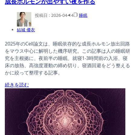
成長ホルモンが出やすい夜を作る
投稿日 :
2026-04-14
睡眠
結城 優衣
2025年のCell論文は、睡眠依存的な成長ホルモン放出回路
をマウス中心に解明した機序研究。この記事は人の睡眠研
究を主根拠に、夜前半の睡眠、就寝1-3時間前の入浴、寝
床の放熱、高強度運動の締め切り、寝酒回避をどう整える
かに絞って整理する記事。
続きを読む