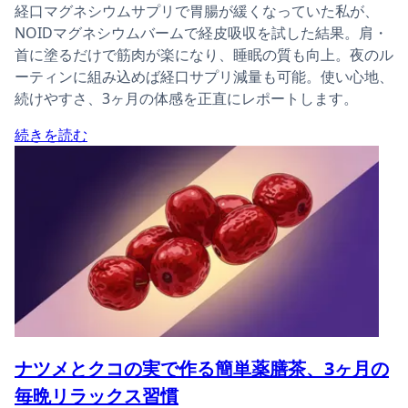
経口マグネシウムサプリで胃腸が緩くなっていた私が、
NOIDマグネシウムバームで経皮吸収を試した結果。肩・
首に塗るだけで筋肉が楽になり、睡眠の質も向上。夜のル
ーティンに組み込めば経口サプリ減量も可能。使い心地、
続けやすさ、3ヶ月の体感を正直にレポートします。
続きを読む
ナツメとクコの実で作る簡単薬膳茶、3ヶ月の
毎晩リラックス習慣