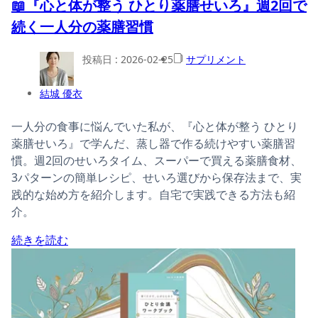
📖『心と体が整う ひとり薬膳せいろ』週2回で
続く一人分の薬膳習慣
投稿日 :
2026-02-25
サプリメント
結城 優衣
一人分の食事に悩んでいた私が、『心と体が整う ひとり
薬膳せいろ』で学んだ、蒸し器で作る続けやすい薬膳習
慣。週2回のせいろタイム、スーパーで買える薬膳食材、
3パターンの簡単レシピ、せいろ選びから保存法まで、実
践的な始め方を紹介します。自宅で実践できる方法も紹
介。
続きを読む