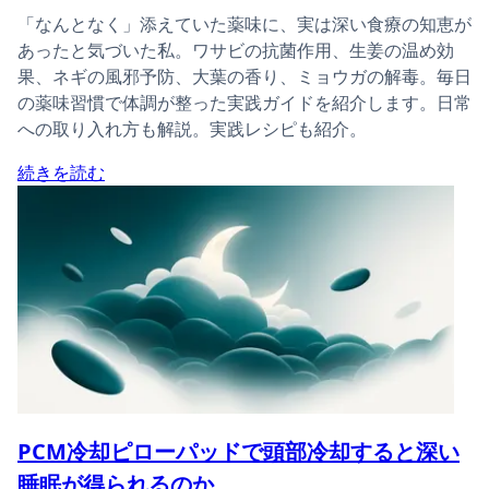
「なんとなく」添えていた薬味に、実は深い食療の知恵が
あったと気づいた私。ワサビの抗菌作用、生姜の温め効
果、ネギの風邪予防、大葉の香り、ミョウガの解毒。毎日
の薬味習慣で体調が整った実践ガイドを紹介します。日常
への取り入れ方も解説。実践レシピも紹介。
続きを読む
PCM冷却ピローパッドで頭部冷却すると深い
睡眠が得られるのか