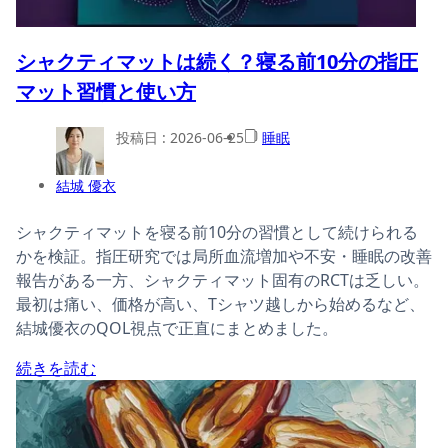
シャクティマットは続く？寝る前10分の指圧
マット習慣と使い方
投稿日 :
2026-06-25
睡眠
結城 優衣
シャクティマットを寝る前10分の習慣として続けられる
かを検証。指圧研究では局所血流増加や不安・睡眠の改善
報告がある一方、シャクティマット固有のRCTは乏しい。
最初は痛い、価格が高い、Tシャツ越しから始めるなど、
結城優衣のQOL視点で正直にまとめました。
続きを読む