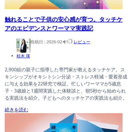
触れることで子供の安心感が育つ。タッチケ
アのエビデンスとワーママ実践記
投稿日 :
2026-02-21
レビュー
桂木 瑛
2,900組の親子に指導した専門家が教えるタッチケア。ス
キンシップがオキシトシン分泌・ストレス軽減・愛着形成
に与える効果を22研究で検証。忙しいワーママが5歳息
子・3歳娘と1週間実践した体験談と、朝5秒から始められ
る実践法を紹介。子どもへのタッチケアの実践法も紹介。
続きを読む