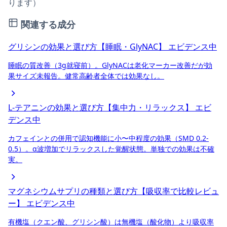
ります）
関連する成分
グリシンの効果と選び方【睡眠・GlyNAC】
エビデンス中
睡眠の質改善（3g就寝前）。GlyNACは老化マーカー改善だが効
果サイズ未報告。健常高齢者全体では効果なし。
L-テアニンの効果と選び方【集中力・リラックス】
エビ
デンス中
カフェインとの併用で認知機能に小〜中程度の効果（SMD 0.2-
0.5）。α波増加でリラックスした覚醒状態。単独での効果は不確
実。
マグネシウムサプリの種類と選び方【吸収率で比較レビュ
ー】
エビデンス中
有機塩（クエン酸、グリシン酸）は無機塩（酸化物）より吸収率