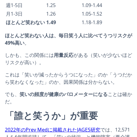
週1-5日
1.25
1.09-1.44
月1-3日
1.26
1.05-1.52
ほとんど笑わない
1.49
1.18-1.89
ほとんど笑わない人は、毎日笑う人に比べてうつリスクが
49%高い
。
しかも、この関係には
用量反応
がある（笑いが少ないほど
リスクが高い）。
これは「笑いが減ったからうつになった」のか「うつだか
ら笑わなくなった」のか、因果関係は分からない。
でも、
笑いの頻度が健康のバロメーターになる
ことは確か
だ。
「誰と笑うか」が重要
2022年のPrev Medに掲載されたJAGES研究
では、12,571
人を6年間追跡して、「笑いの状況」と機能障害（要介護