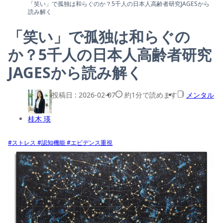
「笑い」で孤独は和らぐのか？5千人の日本人高齢者研究JAGESから
読み解く
「笑い」で孤独は和らぐの
か？5千人の日本人高齢者研究
JAGESから読み解く
投稿日 :
2026-02-07
約1分で読めます
メンタル
桂木 瑛
#ストレス
#認知機能
#エビデンス重視