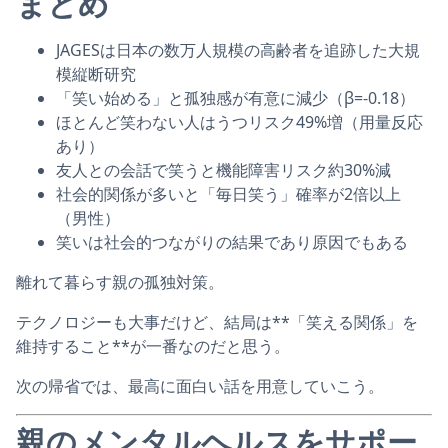
まとめ
JAGESは日本の数万人規模の高齢者を追跡した大規
模縦断研究
「笑い始める」と孤独感が有意に減少（β=-0.18）
ほとんど笑わない人はうつリスク49%増（用量反応
あり）
友人との会話で笑うと機能障害リスク約30%減
社会的関係が多いと「毎日笑う」確率が2倍以上
（男性）
笑いは社会的つながりの結果であり原因でもある
離れて暮らす親の孤独対策。
テクノロジーも大事だけど、結局は**「笑える関係」を
維持すること**が一番なのだと思う。
次の帰省では、最高に面白い話を用意していこう。
親のメンタルヘルスをサポー