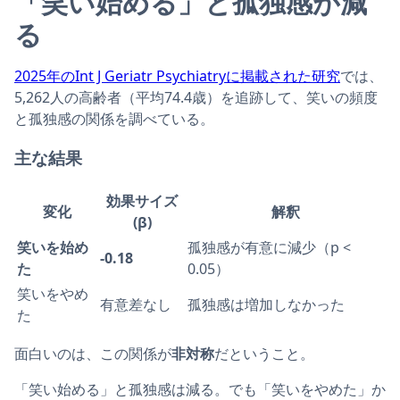
「笑い始める」と孤独感が減
る
2025年のInt J Geriatr Psychiatryに掲載された研究
では、
5,262人の高齢者（平均74.4歳）を追跡して、笑いの頻度
と孤独感の関係を調べている。
主な結果
効果サイズ
変化
解釈
(β)
笑いを始め
孤独感が有意に減少（p <
-0.18
た
0.05）
笑いをやめ
有意差なし
孤独感は増加しなかった
た
面白いのは、この関係が
非対称
だということ。
「笑い始める」と孤独感は減る。でも「笑いをやめた」か