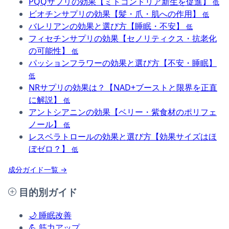
PQQサプリの効果【ミトコンドリア新生を促進】
低
ビオチンサプリの効果【髪・爪・肌への作用】
低
バレリアンの効果と選び方【睡眠・不安】
低
フィセチンサプリの効果【セノリティクス・抗老化
の可能性】
低
パッションフラワーの効果と選び方【不安・睡眠】
低
NRサプリの効果は？【NAD+ブーストと限界を正直
に解説】
低
アントシアニンの効果【ベリー・紫食材のポリフェ
ノール】
低
レスベラトロールの効果と選び方【効果サイズはほ
ぼゼロ？】
低
成分ガイド一覧 →
目的別ガイド
🌙
睡眠改善
💪
筋力アップ