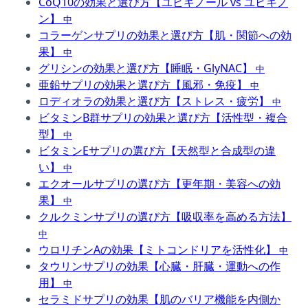
CoQ10の効果と選び方【ユビキノール vs ユビキノ
ン】
中
コラーゲンサプリの効果と選び方【肌・関節への効
果】
中
グリシンの効果と選び方【睡眠・GlyNAC】
中
亜鉛サプリの効果と選び方【風邪・免疫】
中
ロディオラの効果と選び方【ストレス・疲労】
中
ビタミンB群サプリの効果と選び方【活性型・複合
型】
中
ビタミンEサプリの選び方【天然型と合成型の違
い】
中
エクオールサプリの選び方【更年期・美容への効
果】
中
クルクミンサプリの選び方【吸収率を高める方法】
中
ウロリチンAの効果【ミトコンドリアを活性化】
中
タウリンサプリの効果【心臓・肝臓・運動への作
用】
中
セラミドサプリの効果【肌のバリア機能を内側か