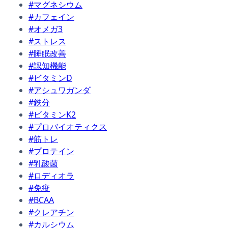
#マグネシウム
#カフェイン
#オメガ3
#ストレス
#睡眠改善
#認知機能
#ビタミンD
#アシュワガンダ
#鉄分
#ビタミンK2
#プロバイオティクス
#筋トレ
#プロテイン
#乳酸菌
#ロディオラ
#免疫
#BCAA
#クレアチン
#カルシウム