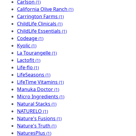
Carlson
(1)
California Olive Ranch
(1)
Carrington Farms
(1)
ChildLife Clinicals
(1)
ChildLife Essentials
(1)
Codeage
(1)
Kyolic
(1)
La Tourangelle
(1)
Lactofit
(1)
Life-flo
(1)
LifeSeasons
(1)
LifeTime Vitamins
(1)
Manuka Doctor
(1)
Micro Ingredients
(1)
Natural Stacks
(1)
NATURELO
(1)
Nature's Fusions
(1)
Nature's Truth
(1)
NaturesPlus
(1)