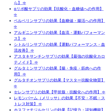
ら】
中
αリポ酸サプリの効果【抗酸化・血糖値への作用】
中
ベルベリンサプリの効果【血糖値・腸活への作用】
中
アルギニンサプリの効果【血流・運動パフォーマン
ス】
中
シトルリンサプリの効果【運動パフォーマンス・血
流改善】
中
アスタキサンチンサプリの効果【最強の抗酸化カロ
テノイド】
中
グルタミンサプリの効果【腸・免疫・筋肉への作
用】
中
グルタチオンサプリの効果【マスター抗酸化物質】
中
セレンサプリの効果【甲状腺・抗酸化への作用】
中
レモンバーム（メリッサ）の効果【不安・不眠・ス
トレス対策】
中
ホスファチジルセリンの効果【記憶力・認知機能】