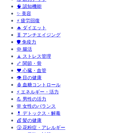
🧠
認知機能
✨
美容
⚡
疲労回復
🔥
ダイエット
🧬
アンチエイジング
🛡️
免疫力
🦠
腸活
🧘
ストレス管理
🦴
関節・骨
❤️
心臓・血管
👁️
目の健康
🩸
血糖コントロール
⚡
エネルギー・活力
💪
男性の活力
🌸
女性のバランス
💊
デトックス・解毒
💇
髪の健康
🤧
花粉症・アレルギー