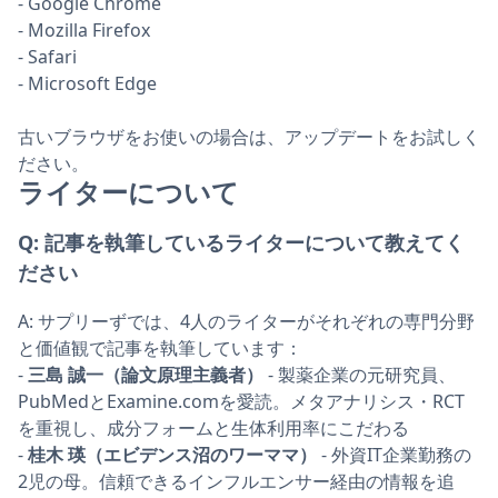
- Google Chrome
- Mozilla Firefox
- Safari
- Microsoft Edge
古いブラウザをお使いの場合は、アップデートをお試しく
ださい。
ライターについて
Q:
記事を執筆しているライターについて教えてく
ださい
A:
サプリーずでは、4人のライターがそれぞれの専門分野
と価値観で記事を執筆しています：
-
三島 誠一（論文原理主義者）
- 製薬企業の元研究員、
PubMedとExamine.comを愛読。メタアナリシス・RCT
を重視し、成分フォームと生体利用率にこだわる
-
桂木 瑛（エビデンス沼のワーママ）
- 外資IT企業勤務の
2児の母。信頼できるインフルエンサー経由の情報を追