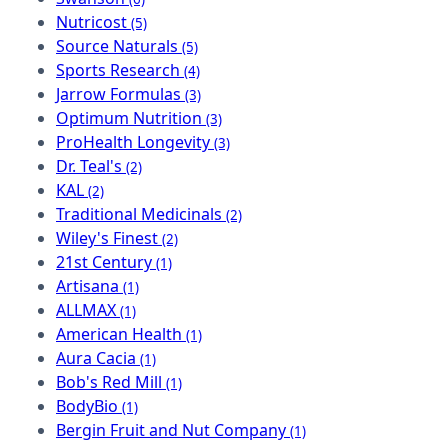
Nutricost
(5)
Source Naturals
(5)
Sports Research
(4)
Jarrow Formulas
(3)
Optimum Nutrition
(3)
ProHealth Longevity
(3)
Dr. Teal's
(2)
KAL
(2)
Traditional Medicinals
(2)
Wiley's Finest
(2)
21st Century
(1)
Artisana
(1)
ALLMAX
(1)
American Health
(1)
Aura Cacia
(1)
Bob's Red Mill
(1)
BodyBio
(1)
Bergin Fruit and Nut Company
(1)