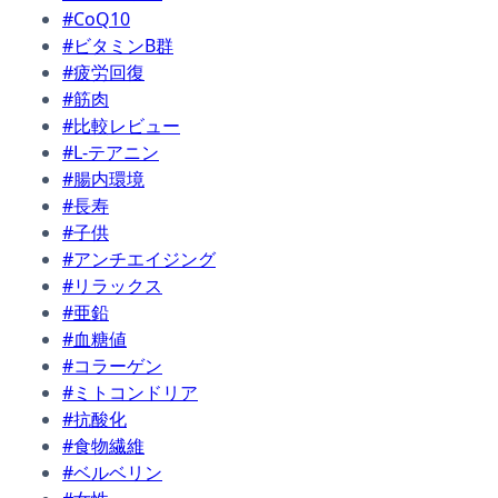
#CoQ10
#ビタミンB群
#疲労回復
#筋肉
#比較レビュー
#L-テアニン
#腸内環境
#長寿
#子供
#アンチエイジング
#リラックス
#亜鉛
#血糖値
#コラーゲン
#ミトコンドリア
#抗酸化
#食物繊維
#ベルベリン