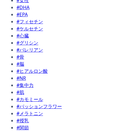
#女性
#DHA
#EPA
#フィセチン
#ケルセチン
#心臓
#グリシン
#バレリアン
#骨
#脳
#ヒアルロン酸
#NR
#集中力
#肌
#カモミール
#パッションフラワー
#メラトニン
#授乳
#関節