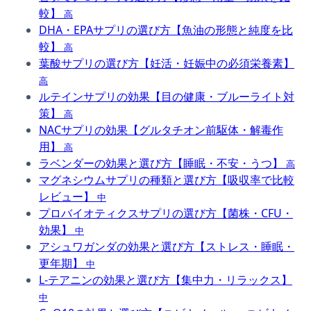
較】
高
DHA・EPAサプリの選び方【魚油の形態と純度を比
較】
高
葉酸サプリの選び方【妊活・妊娠中の必須栄養素】
高
ルテインサプリの効果【目の健康・ブルーライト対
策】
高
NACサプリの効果【グルタチオン前駆体・解毒作
用】
高
ラベンダーの効果と選び方【睡眠・不安・うつ】
高
マグネシウムサプリの種類と選び方【吸収率で比較
レビュー】
中
プロバイオティクスサプリの選び方【菌株・CFU・
効果】
中
アシュワガンダの効果と選び方【ストレス・睡眠・
更年期】
中
L-テアニンの効果と選び方【集中力・リラックス】
中