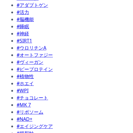
#アダプトゲン
#活力
#脳機能
#睡眠
#神経
#SIRT1
#ウロリチンA
#オートファジー
#ヴィーガン
#ピープロテイン
#植物性
#ホエイ
#WPI
#チョコレート
#MK 7
#リポソーム
#NAD+
#エイジングケア