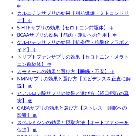
中
カルニチンサプリの効果【脂肪燃焼・ミトコンドリ
ア】
中
5-HTPサプリの効果【セロトニン前駆体】
中
BCAAサプリの効果【筋肉・運動への作用】
中
ケルセチンサプリの効果【抗炎症・抗酸化フラボノ
イド】
中
トリプトファンサプリの効果【セロトニン・メラト
ニン前駆体】
中
カモミールの効果と選び方【睡眠・不安】
中
NMNサプリの効果と選び方【エビデンスを正直に解
説】
低
ヒアルロン酸サプリの効果と選び方【経口摂取の真
実】
低
GABAサプリの効果と選び方【ストレス・睡眠への
影響】
低
スペルミジンの効果と摂取方法【オートファジーを
促進】
低