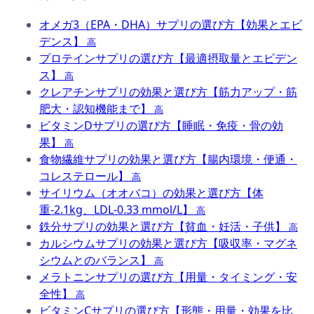
オメガ3（EPA・DHA）サプリの選び方【効果とエビ
デンス】
高
プロテインサプリの選び方【最適摂取量とエビデン
ス】
高
クレアチンサプリの効果と選び方【筋力アップ・筋
肥大・認知機能まで】
高
ビタミンDサプリの選び方【睡眠・免疫・骨の効
果】
高
食物繊維サプリの効果と選び方【腸内環境・便通・
コレステロール】
高
サイリウム（オオバコ）の効果と選び方【体
重-2.1kg、LDL-0.33 mmol/L】
高
鉄分サプリの効果と選び方【貧血・妊活・子供】
高
カルシウムサプリの効果と選び方【吸収率・マグネ
シウムとのバランス】
高
メラトニンサプリの選び方【用量・タイミング・安
全性】
高
ビタミンCサプリの選び方【形態・用量・効果を比