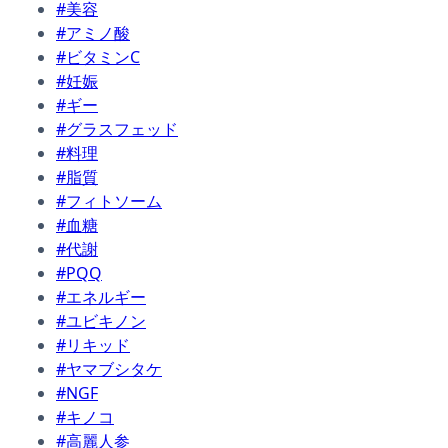
#美容
#アミノ酸
#ビタミンC
#妊娠
#ギー
#グラスフェッド
#料理
#脂質
#フィトソーム
#血糖
#代謝
#PQQ
#エネルギー
#ユビキノン
#リキッド
#ヤマブシタケ
#NGF
#キノコ
#高麗人参