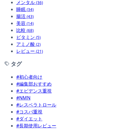
メンタル
(36)
睡眠
(34)
腸活
(43)
美容
(14)
比較
(68)
ビタミン
(5)
アミノ酸
(2)
レビュー
(21)
タグ
#初心者向け
#編集部おすすめ
#エビデンス重視
#NMN
#レスベラトロール
#コスパ重視
#ダイエット
#長期使用レビュー