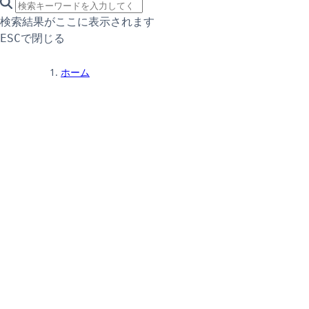
search icon
サイト内検索
検索結果がここに表示されます
で閉じる
ESC
ホーム