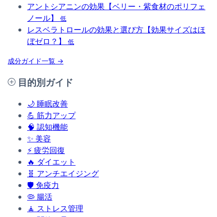
アントシアニンの効果【ベリー・紫食材のポリフェ
ノール】
低
レスベラトロールの効果と選び方【効果サイズはほ
ぼゼロ？】
低
成分ガイド一覧 →
目的別ガイド
🌙
睡眠改善
💪
筋力アップ
🧠
認知機能
✨
美容
⚡
疲労回復
🔥
ダイエット
🧬
アンチエイジング
🛡️
免疫力
🦠
腸活
🧘
ストレス管理