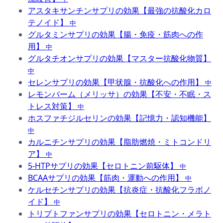
アスタキサンチンサプリの効果【最強の抗酸化カロ
テノイド】
中
グルタミンサプリの効果【腸・免疫・筋肉への作
用】
中
グルタチオンサプリの効果【マスター抗酸化物質】
中
セレンサプリの効果【甲状腺・抗酸化への作用】
中
レモンバーム（メリッサ）の効果【不安・不眠・ス
トレス対策】
中
ホスファチジルセリンの効果【記憶力・認知機能】
中
カルニチンサプリの効果【脂肪燃焼・ミトコンドリ
ア】
中
5-HTPサプリの効果【セロトニン前駆体】
中
BCAAサプリの効果【筋肉・運動への作用】
中
ケルセチンサプリの効果【抗炎症・抗酸化フラボノ
イド】
中
トリプトファンサプリの効果【セロトニン・メラト