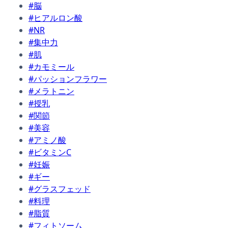
#脳
#ヒアルロン酸
#NR
#集中力
#肌
#カモミール
#パッションフラワー
#メラトニン
#授乳
#関節
#美容
#アミノ酸
#ビタミンC
#妊娠
#ギー
#グラスフェッド
#料理
#脂質
#フィトソーム