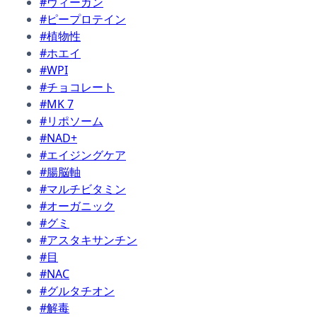
#ヴィーガン
#ピープロテイン
#植物性
#ホエイ
#WPI
#チョコレート
#MK 7
#リポソーム
#NAD+
#エイジングケア
#腸脳軸
#マルチビタミン
#オーガニック
#グミ
#アスタキサンチン
#目
#NAC
#グルタチオン
#解毒