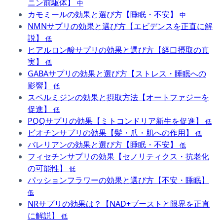
ニン前駆体】
中
カモミールの効果と選び方【睡眠・不安】
中
NMNサプリの効果と選び方【エビデンスを正直に解
説】
低
ヒアルロン酸サプリの効果と選び方【経口摂取の真
実】
低
GABAサプリの効果と選び方【ストレス・睡眠への
影響】
低
スペルミジンの効果と摂取方法【オートファジーを
促進】
低
PQQサプリの効果【ミトコンドリア新生を促進】
低
ビオチンサプリの効果【髪・爪・肌への作用】
低
バレリアンの効果と選び方【睡眠・不安】
低
フィセチンサプリの効果【セノリティクス・抗老化
の可能性】
低
パッションフラワーの効果と選び方【不安・睡眠】
低
NRサプリの効果は？【NAD+ブーストと限界を正直
に解説】
低