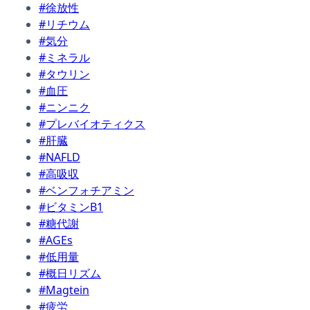
#徐放性
#リチウム
#気分
#ミネラル
#タウリン
#血圧
#ニンニク
#プレバイオティクス
#肝臓
#NAFLD
#高吸収
#ベンフォチアミン
#ビタミンB1
#糖代謝
#AGEs
#低用量
#概日リズム
#Magtein
#疲労