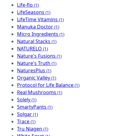
Life-flo
(1)
LifeSeasons
(1)
LifeTime Vitamins
(1)
Manuka Doctor
(1)
Micro Ingredients
(1)
Natural Stacks
(1)
NATURELO
(1)
Nature's Fusions
(1)
Nature's Truth
(1)
NaturesPlus
(1)
Organic Valley
(1)
Protocol for Life Balance
(1)
Real Mushrooms
(1)
Solely
(1)
SmartyPants
(1)
Solgar
(1)
Trace
(1)
Tru Niagen
(1)
White Egret