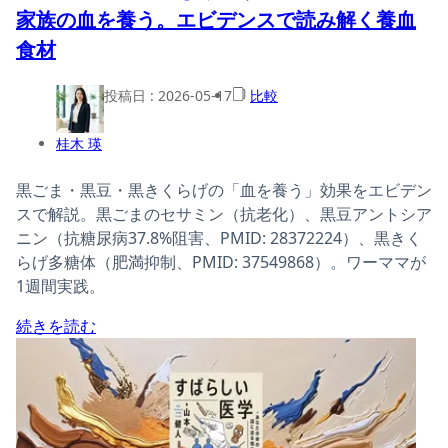
家族の血を養う。エビデンスで読み解く養血
食材
投稿日 :
2026-05-17
比較
桂木 瑛
黒ごま・黒豆・黒きくらげの「血を養う」効果をエビデン
スで解説。黒ごまのセサミン（抗老化）、黒豆アントシア
ニン（抗糖尿病37.8%阻害、PMID: 28372224）、黒きく
らげ多糖体（肥満抑制、PMID: 37549868）。ワーママが
1週間実践。
続きを読む