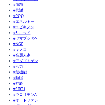
#血糖
#代謝
#PQQ
#エネルギー
#ユビキノン
#リキッド
#ヤマブシタケ
#NGF
#キノコ
#高麗人参
#アダプトゲン
#活力
#脳機能
#睡眠
#神経
#SIRT1
#ウロリチンA
#オートファジー