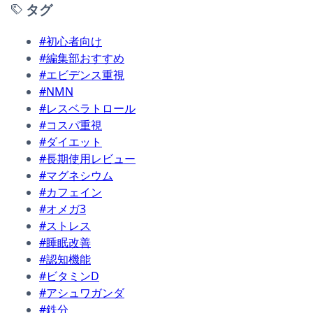
タグ
#初心者向け
#編集部おすすめ
#エビデンス重視
#NMN
#レスベラトロール
#コスパ重視
#ダイエット
#長期使用レビュー
#マグネシウム
#カフェイン
#オメガ3
#ストレス
#睡眠改善
#認知機能
#ビタミンD
#アシュワガンダ
#鉄分