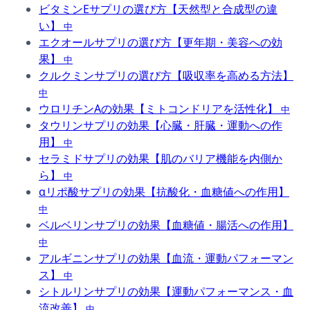
ビタミンEサプリの選び方【天然型と合成型の違
い】
中
エクオールサプリの選び方【更年期・美容への効
果】
中
クルクミンサプリの選び方【吸収率を高める方法】
中
ウロリチンAの効果【ミトコンドリアを活性化】
中
タウリンサプリの効果【心臓・肝臓・運動への作
用】
中
セラミドサプリの効果【肌のバリア機能を内側か
ら】
中
αリポ酸サプリの効果【抗酸化・血糖値への作用】
中
ベルベリンサプリの効果【血糖値・腸活への作用】
中
アルギニンサプリの効果【血流・運動パフォーマン
ス】
中
シトルリンサプリの効果【運動パフォーマンス・血
流改善】
中