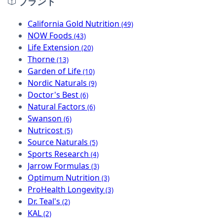
ブランド
California Gold Nutrition
(49)
NOW Foods
(43)
Life Extension
(20)
Thorne
(13)
Garden of Life
(10)
Nordic Naturals
(9)
Doctor's Best
(6)
Natural Factors
(6)
Swanson
(6)
Nutricost
(5)
Source Naturals
(5)
Sports Research
(4)
Jarrow Formulas
(3)
Optimum Nutrition
(3)
ProHealth Longevity
(3)
Dr. Teal's
(2)
KAL
(2)