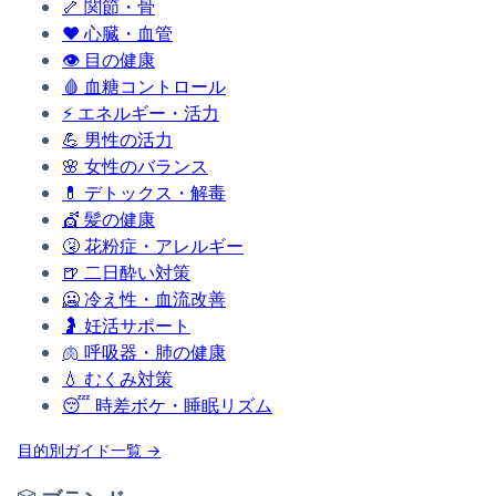
🦴
関節・骨
❤️
心臓・血管
👁️
目の健康
🩸
血糖コントロール
⚡
エネルギー・活力
💪
男性の活力
🌸
女性のバランス
💊
デトックス・解毒
💇
髪の健康
🤧
花粉症・アレルギー
🍺
二日酔い対策
🥶
冷え性・血流改善
🤰
妊活サポート
🫁
呼吸器・肺の健康
💧
むくみ対策
😴
時差ボケ・睡眠リズム
目的別ガイド一覧 →