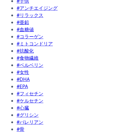
#子供
#アンチエイジング
#リラックス
#亜鉛
#血糖値
#コラーゲン
#ミトコンドリア
#抗酸化
#食物繊維
#ベルベリン
#女性
#DHA
#EPA
#フィセチン
#ケルセチン
#心臓
#グリシン
#バレリアン
#骨