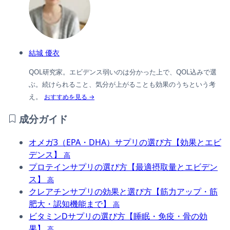
結城 優衣
QOL研究家。エビデンス弱いのは分かった上で、QOL込みで選
ぶ。続けられること、気分が上がることも効果のうちという考
え。
おすすめを見る →
成分ガイド
オメガ3（EPA・DHA）サプリの選び方【効果とエビ
デンス】
高
プロテインサプリの選び方【最適摂取量とエビデン
ス】
高
クレアチンサプリの効果と選び方【筋力アップ・筋
肥大・認知機能まで】
高
ビタミンDサプリの選び方【睡眠・免疫・骨の効
果】
高