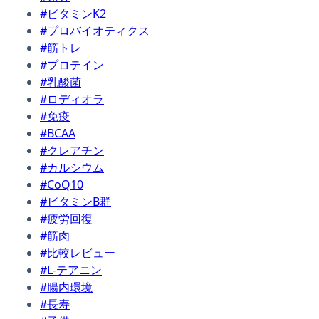
#ビタミンK2
#プロバイオティクス
#筋トレ
#プロテイン
#乳酸菌
#ロディオラ
#免疫
#BCAA
#クレアチン
#カルシウム
#CoQ10
#ビタミンB群
#疲労回復
#筋肉
#比較レビュー
#L-テアニン
#腸内環境
#長寿