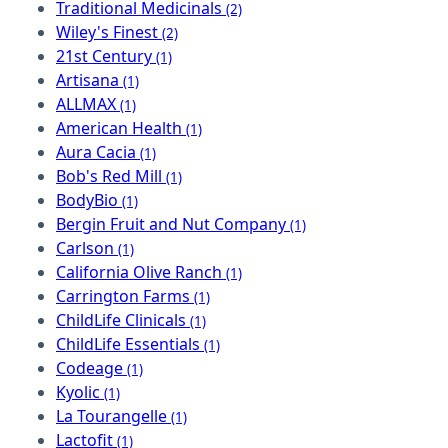
Traditional Medicinals
(2)
Wiley's Finest
(2)
21st Century
(1)
Artisana
(1)
ALLMAX
(1)
American Health
(1)
Aura Cacia
(1)
Bob's Red Mill
(1)
BodyBio
(1)
Bergin Fruit and Nut Company
(1)
Carlson
(1)
California Olive Ranch
(1)
Carrington Farms
(1)
ChildLife Clinicals
(1)
ChildLife Essentials
(1)
Codeage
(1)
Kyolic
(1)
La Tourangelle
(1)
Lactofit
(1)