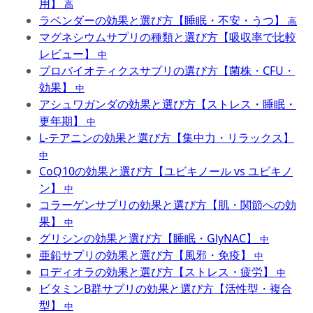
用】
高
ラベンダーの効果と選び方【睡眠・不安・うつ】
高
マグネシウムサプリの種類と選び方【吸収率で比較
レビュー】
中
プロバイオティクスサプリの選び方【菌株・CFU・
効果】
中
アシュワガンダの効果と選び方【ストレス・睡眠・
更年期】
中
L-テアニンの効果と選び方【集中力・リラックス】
中
CoQ10の効果と選び方【ユビキノール vs ユビキノ
ン】
中
コラーゲンサプリの効果と選び方【肌・関節への効
果】
中
グリシンの効果と選び方【睡眠・GlyNAC】
中
亜鉛サプリの効果と選び方【風邪・免疫】
中
ロディオラの効果と選び方【ストレス・疲労】
中
ビタミンB群サプリの効果と選び方【活性型・複合
型】
中