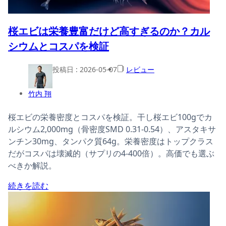
桜エビは栄養豊富だけど高すぎるのか？カル
シウムとコスパを検証
投稿日 :
2026-05-07
レビュー
竹内 翔
桜エビの栄養密度とコスパを検証。干し桜エビ100gでカ
ルシウム2,000mg（骨密度SMD 0.31-0.54）、アスタキサ
ンチン30mg、タンパク質64g。栄養密度はトップクラス
だがコスパは壊滅的（サプリの4-400倍）。高価でも選ぶ
べきか解説。
続きを読む