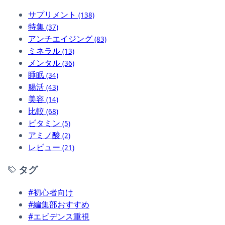
サプリメント
(138)
特集
(37)
アンチエイジング
(83)
ミネラル
(13)
メンタル
(36)
睡眠
(34)
腸活
(43)
美容
(14)
比較
(68)
ビタミン
(5)
アミノ酸
(2)
レビュー
(21)
タグ
#初心者向け
#編集部おすすめ
#エビデンス重視