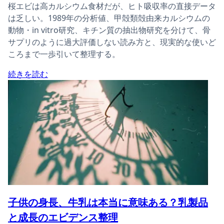
桜エビは高カルシウム食材だが、ヒト吸収率の直接データ
は乏しい。1989年の分析値、甲殻類殻由来カルシウムの
動物・in vitro研究、キチン質の抽出物研究を分けて、骨
サプリのように過大評価しない読み方と、現実的な使いど
ころまで一歩引いて整理する。
続きを読む
子供の身長、牛乳は本当に意味ある？乳製品
と成長のエビデンス整理