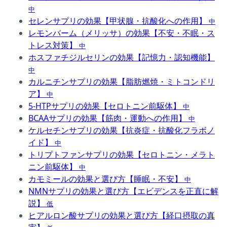
中
セレンサプリの効果【甲状腺・抗酸化への作用】
中
レモンバーム（メリッサ）の効果【不安・不眠・ス
トレス対策】
中
ホスファチジルセリンの効果【記憶力・認知機能】
中
カルニチンサプリの効果【脂肪燃焼・ミトコンドリ
ア】
中
5-HTPサプリの効果【セロトニン前駆体】
中
BCAAサプリの効果【筋肉・運動への作用】
中
ケルセチンサプリの効果【抗炎症・抗酸化フラボノ
イド】
中
トリプトファンサプリの効果【セロトニン・メラト
ニン前駆体】
中
カモミールの効果と選び方【睡眠・不安】
中
NMNサプリの効果と選び方【エビデンスを正直に解
説】
低
ヒアルロン酸サプリの効果と選び方【経口摂取の真