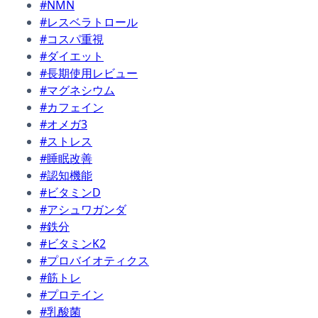
#NMN
#レスベラトロール
#コスパ重視
#ダイエット
#長期使用レビュー
#マグネシウム
#カフェイン
#オメガ3
#ストレス
#睡眠改善
#認知機能
#ビタミンD
#アシュワガンダ
#鉄分
#ビタミンK2
#プロバイオティクス
#筋トレ
#プロテイン
#乳酸菌