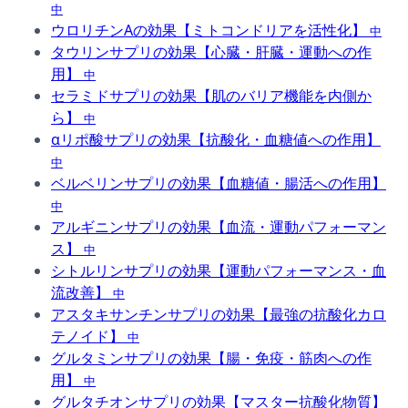
中
ウロリチンAの効果【ミトコンドリアを活性化】
中
タウリンサプリの効果【心臓・肝臓・運動への作
用】
中
セラミドサプリの効果【肌のバリア機能を内側か
ら】
中
αリポ酸サプリの効果【抗酸化・血糖値への作用】
中
ベルベリンサプリの効果【血糖値・腸活への作用】
中
アルギニンサプリの効果【血流・運動パフォーマン
ス】
中
シトルリンサプリの効果【運動パフォーマンス・血
流改善】
中
アスタキサンチンサプリの効果【最強の抗酸化カロ
テノイド】
中
グルタミンサプリの効果【腸・免疫・筋肉への作
用】
中
グルタチオンサプリの効果【マスター抗酸化物質】