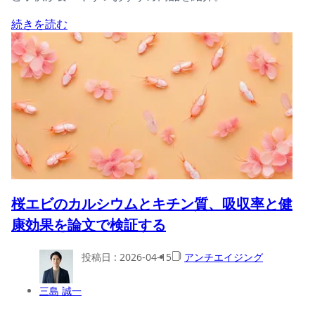
続きを読む
桜エビのカルシウムとキチン質、吸収率と健
康効果を論文で検証する
投稿日 :
2026-04-15
アンチエイジング
三島 誠一