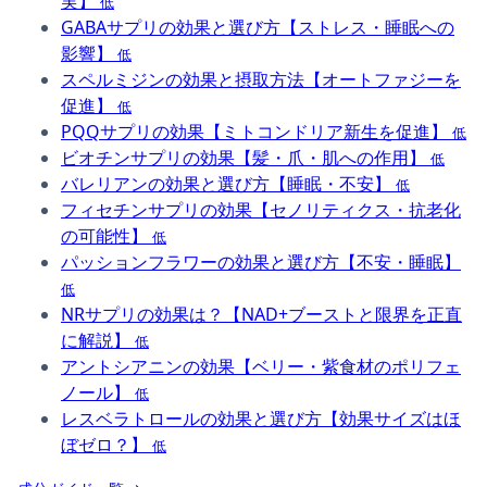
実】
低
GABAサプリの効果と選び方【ストレス・睡眠への
影響】
低
スペルミジンの効果と摂取方法【オートファジーを
促進】
低
PQQサプリの効果【ミトコンドリア新生を促進】
低
ビオチンサプリの効果【髪・爪・肌への作用】
低
バレリアンの効果と選び方【睡眠・不安】
低
フィセチンサプリの効果【セノリティクス・抗老化
の可能性】
低
パッションフラワーの効果と選び方【不安・睡眠】
低
NRサプリの効果は？【NAD+ブーストと限界を正直
に解説】
低
アントシアニンの効果【ベリー・紫食材のポリフェ
ノール】
低
レスベラトロールの効果と選び方【効果サイズはほ
ぼゼロ？】
低