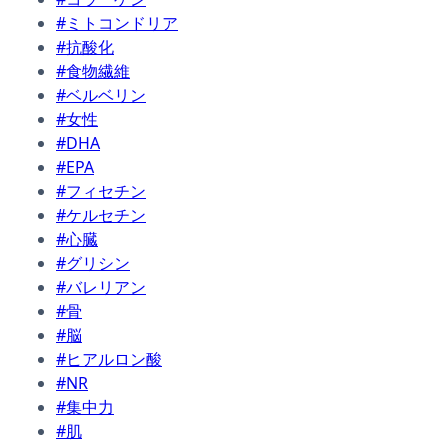
#ミトコンドリア
#抗酸化
#食物繊維
#ベルベリン
#女性
#DHA
#EPA
#フィセチン
#ケルセチン
#心臓
#グリシン
#バレリアン
#骨
#脳
#ヒアルロン酸
#NR
#集中力
#肌