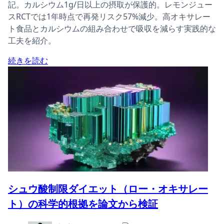
記。カルシウム1g/日以上の摂取が保護的。レモンジュー
スRCTでは1年時点で再発リスク57%減少。高オキサレー
ト食品とカルシウムの組み合わせで吸収を減らす実践的な
工夫を紹介。
続きを読む
シュウ酸制限ダイエット（ロー・オキサレー
ト）の科学的根拠を論文から検証