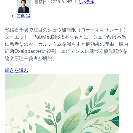
投稿日 :
2026-01-27
ミネラル
三島 誠一
腎結石予防で注目のシュウ酸制限（ロー・オキサレート）
ダイエット。PubMed論文5本をもとに、シュウ酸は本当
に悪者なのか、カルシウムを減らすと逆効果の理由、腸内
細菌Oxalobacterの役割、エビデンスに基づく優先順位を
論文原理主義者が解説。
続きを読む