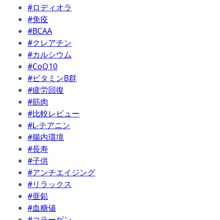
#ロディオラ
#免疫
#BCAA
#クレアチン
#カルシウム
#CoQ10
#ビタミンB群
#疲労回復
#筋肉
#比較レビュー
#L-テアニン
#腸内環境
#長寿
#子供
#アンチエイジング
#リラックス
#亜鉛
#血糖値
#コラーゲン