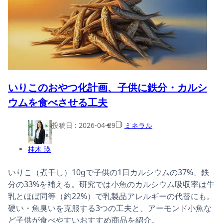
いりこのおやつ化計画、子供に鉄分・カルシ
ウムを食べさせる工夫
投稿日 :
2026-04-29
ミネラル
桂木 瑛
いりこ（煮干し）10gで子供の1日カルシウムの37%、鉄
分の33%を補える。研究では小魚のカルシウム吸収率は牛
乳とほぼ同等（約22%）で乳製品アレルギーの代替にも。
硬い・魚臭いを克服する3つの工夫と、アーモンド小魚な
ど子供が食べやすいおすすめ商品を紹介。