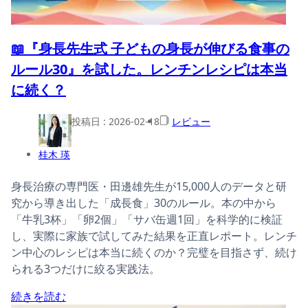
📖『身長先生式 子どもの身長が伸びる食事の
ルール30』を試した。レンチンレシピは本当
に続く？
投稿日 :
2026-02-18
レビュー
桂木 瑛
身長治療の専門医・田邊雄先生が15,000人のデータと研
究から導き出した「成長食」30のルール。本の中から
「牛乳3杯」「卵2個」「サバ缶週1回」を科学的に検証
し、実際に家族で試してみた結果を正直レポート。レンチ
ン中心のレシピは本当に続くのか？完璧を目指さず、続け
られる3つだけに絞る実践法。
続きを読む