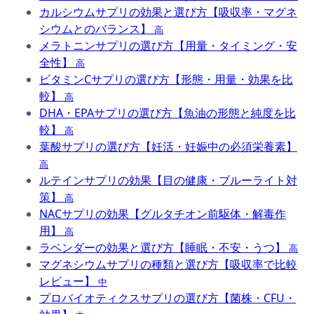
カルシウムサプリの効果と選び方【吸収率・マグネ
シウムとのバランス】
高
メラトニンサプリの選び方【用量・タイミング・安
全性】
高
ビタミンCサプリの選び方【形態・用量・効果を比
較】
高
DHA・EPAサプリの選び方【魚油の形態と純度を比
較】
高
葉酸サプリの選び方【妊活・妊娠中の必須栄養素】
高
ルテインサプリの効果【目の健康・ブルーライト対
策】
高
NACサプリの効果【グルタチオン前駆体・解毒作
用】
高
ラベンダーの効果と選び方【睡眠・不安・うつ】
高
マグネシウムサプリの種類と選び方【吸収率で比較
レビュー】
中
プロバイオティクスサプリの選び方【菌株・CFU・