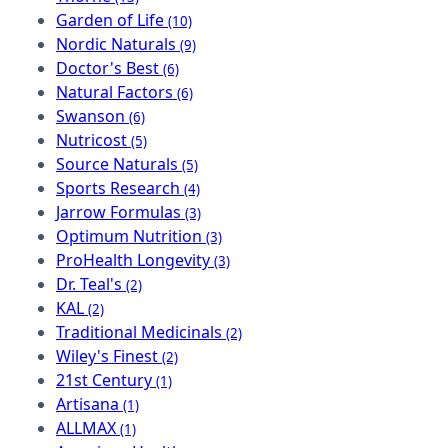
Garden of Life
(10)
Nordic Naturals
(9)
Doctor's Best
(6)
Natural Factors
(6)
Swanson
(6)
Nutricost
(5)
Source Naturals
(5)
Sports Research
(4)
Jarrow Formulas
(3)
Optimum Nutrition
(3)
ProHealth Longevity
(3)
Dr. Teal's
(2)
KAL
(2)
Traditional Medicinals
(2)
Wiley's Finest
(2)
21st Century
(1)
Artisana
(1)
ALLMAX
(1)