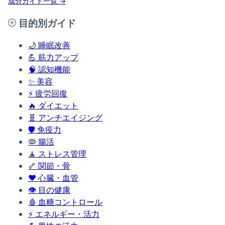
成分ガイド一覧 →
目的別ガイド
🌙
睡眠改善
💪
筋力アップ
🧠
認知機能
✨
美容
⚡
疲労回復
🔥
ダイエット
🧬
アンチエイジング
🛡️
免疫力
🦠
腸活
🧘
ストレス管理
🦴
関節・骨
❤️
心臓・血管
👁️
目の健康
🩸
血糖コントロール
⚡
エネルギー・活力