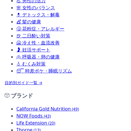
💪
男性の活力
🌸
女性のバランス
💊
デトックス・解毒
💇
髪の健康
🤧
花粉症・アレルギー
🍺
二日酔い対策
🥶
冷え性・血流改善
🤰
妊活サポート
🫁
呼吸器・肺の健康
💧
むくみ対策
😴
時差ボケ・睡眠リズム
目的別ガイド一覧 →
ブランド
California Gold Nutrition
(49)
NOW Foods
(43)
Life Extension
(20)
Thorne
(13)