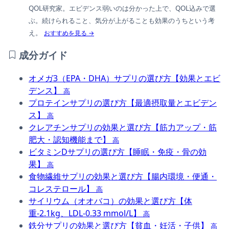
QOL研究家。エビデンス弱いのは分かった上で、QOL込みで選
ぶ。続けられること、気分が上がることも効果のうちという考
え。
おすすめを見る →
成分ガイド
オメガ3（EPA・DHA）サプリの選び方【効果とエビ
デンス】
高
プロテインサプリの選び方【最適摂取量とエビデン
ス】
高
クレアチンサプリの効果と選び方【筋力アップ・筋
肥大・認知機能まで】
高
ビタミンDサプリの選び方【睡眠・免疫・骨の効
果】
高
食物繊維サプリの効果と選び方【腸内環境・便通・
コレステロール】
高
サイリウム（オオバコ）の効果と選び方【体
重-2.1kg、LDL-0.33 mmol/L】
高
鉄分サプリの効果と選び方【貧血・妊活・子供】
高