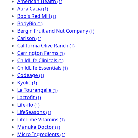
American Health
(1)
Aura Cacia
(1)
Bob's Red Mill
(1)
BodyBio
(1)
Bergin Fruit and Nut Company
(1)
Carlson
(1)
California Olive Ranch
(1)
Carrington Farms
(1)
ChildLife Clinicals
(1)
ChildLife Essentials
(1)
Codeage
(1)
Kyolic
(1)
La Tourangelle
(1)
Lactofit
(1)
Life-flo
(1)
LifeSeasons
(1)
LifeTime Vitamins
(1)
Manuka Doctor
(1)
Micro Ingredients
(1)