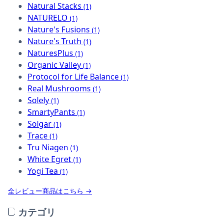
Natural Stacks
(1)
NATURELO
(1)
Nature's Fusions
(1)
Nature's Truth
(1)
NaturesPlus
(1)
Organic Valley
(1)
Protocol for Life Balance
(1)
Real Mushrooms
(1)
Solely
(1)
SmartyPants
(1)
Solgar
(1)
Trace
(1)
Tru Niagen
(1)
White Egret
(1)
Yogi Tea
(1)
全レビュー商品はこちら →
カテゴリ