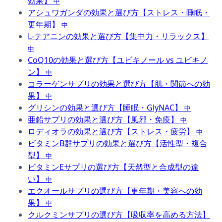
効果】
中
アシュワガンダの効果と選び方【ストレス・睡眠・
更年期】
中
L-テアニンの効果と選び方【集中力・リラックス】
中
CoQ10の効果と選び方【ユビキノール vs ユビキノ
ン】
中
コラーゲンサプリの効果と選び方【肌・関節への効
果】
中
グリシンの効果と選び方【睡眠・GlyNAC】
中
亜鉛サプリの効果と選び方【風邪・免疫】
中
ロディオラの効果と選び方【ストレス・疲労】
中
ビタミンB群サプリの効果と選び方【活性型・複合
型】
中
ビタミンEサプリの選び方【天然型と合成型の違
い】
中
エクオールサプリの選び方【更年期・美容への効
果】
中
クルクミンサプリの選び方【吸収率を高める方法】