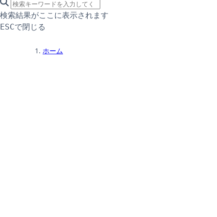
search icon
サイト内検索
検索結果がここに表示されます
で閉じる
ESC
ホーム