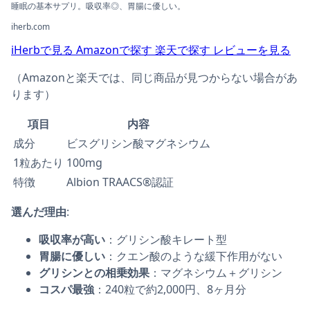
睡眠の基本サプリ。吸収率◎、胃腸に優しい。
iherb.com
iHerbで見る
Amazonで探す
楽天で探す
レビューを見る
（Amazonと楽天では、同じ商品が見つからない場合があ
ります）
項目
内容
成分
ビスグリシン酸マグネシウム
1粒あたり
100mg
特徴
Albion TRAACS®認証
選んだ理由
:
吸収率が高い
：グリシン酸キレート型
胃腸に優しい
：クエン酸のような緩下作用がない
グリシンとの相乗効果
：マグネシウム＋グリシン
コスパ最強
：240粒で約2,000円、8ヶ月分