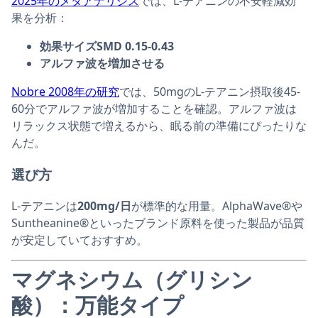
2025年のメタアナリシス
では、L-テアニンの不安軽減効
果を分析：
効果サイズSMD 0.15-0.43
アルファ波を増加させる
Nobre 2008年の研究
では、50mgのL-テアニン摂取後45-
60分でアルファ波が増加することを確認。アルファ波は
リラックス状態で増えるから、眠る前の準備にぴったりな
んだ。
選び方
L-テアニンは
200mg/日
が標準的な用量。AlphaWave®や
Suntheanine®といったブランド原料を使った製品が品質
が安定していておすすめ。
マグネシウム（グリシン
酸）：万能タイプ