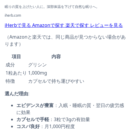
眠りの質を上げたい人に。深部体温を下げて自然な眠りへ。
iherb.com
iHerbで見る
Amazonで探す
楽天で探す
レビューを見る
（Amazonと楽天では、同じ商品が見つからない場合があ
ります）
項目
内容
成分
グリシン
1粒あたり
1,000mg
特徴
カプセルで持ち運びやすい
選んだ理由
:
エビデンスが豊富
：入眠・睡眠の質・翌日の疲労感
に効果
カプセルで手軽
：3粒で3gの有効量
コスパ良好
：月1,000円程度