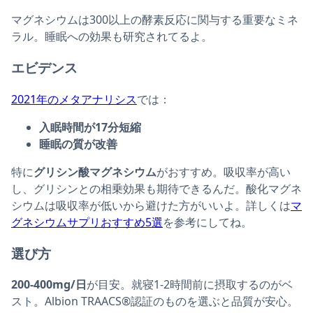
マグネシウムは300以上の酵素反応に関与する重要なミネ
ラル。睡眠への効果も研究されてるよ。
エビデンス
2021年のメタアナリシス
では：
入眠時間が17分短縮
睡眠の質が改善
特に
グリシン酸マグネシウム
がおすすめ。吸収率が高い
し、グリシンとの相乗効果も期待できるんだ。酸化マグネ
シウムは吸収率が低いから避けた方がいいよ。詳しくは
マ
グネシウムサプリおすすめ5選
を参考にしてね。
選び方
200-400mg/日
が目安。就寝1-2時間前に摂取するのがベ
スト。Albion TRAACS®認証のものを選ぶと品質が安心。