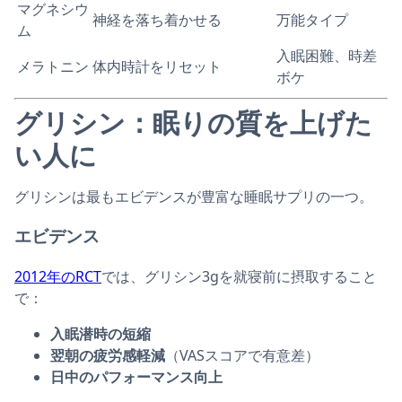
マグネシウ
神経を落ち着かせる
万能タイプ
ム
入眠困難、時差
メラトニン
体内時計をリセット
ボケ
グリシン：眠りの質を上げた
い人に
グリシンは最もエビデンスが豊富な睡眠サプリの一つ。
エビデンス
2012年のRCT
では、グリシン3gを就寝前に摂取すること
で：
入眠潜時の短縮
翌朝の疲労感軽減
（VASスコアで有意差）
日中のパフォーマンス向上