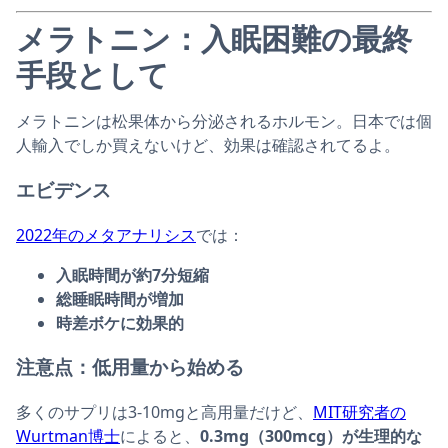
メラトニン：入眠困難の最終
手段として
メラトニンは松果体から分泌されるホルモン。日本では個
人輸入でしか買えないけど、効果は確認されてるよ。
エビデンス
2022年のメタアナリシス
では：
入眠時間が約7分短縮
総睡眠時間が増加
時差ボケに効果的
注意点：低用量から始める
多くのサプリは3-10mgと高用量だけど、
MIT研究者の
Wurtman博士
によると、
0.3mg（300mcg）が生理的な