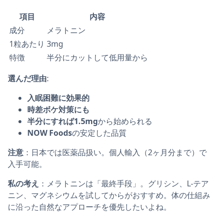
項目
内容
成分
メラトニン
1粒あたり
3mg
特徴
半分にカットして低用量から
選んだ理由
:
入眠困難に効果的
時差ボケ対策にも
半分にすれば1.5mg
から始められる
NOW Foods
の安定した品質
注意
：日本では医薬品扱い。個人輸入（2ヶ月分まで）で
入手可能。
私の考え
：メラトニンは「最終手段」。グリシン、L-テア
ニン、マグネシウムを試してからがおすすめ。体の仕組み
に沿った自然なアプローチを優先したいよね。