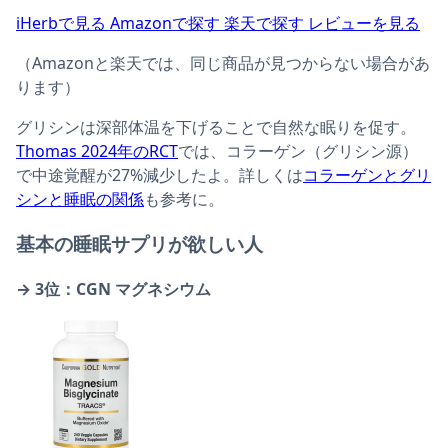
iHerbで見る
Amazonで探す
楽天で探す
レビューを見る
（Amazonと楽天では、同じ商品が見つからない場合があ
ります）
グリシンは深部体温を下げることで自然な眠りを促す。
Thomas 2024年のRCT
では、コラーゲン（グリシン源）
で中途覚醒が27%減少したよ。詳しくは
コラーゲンとグリ
シンと睡眠の関係
も参考に。
基本の睡眠サプリが欲しい人
→ 3位：CGN マグネシウム
California Gold Nutrition, ビスグリシン酸マ