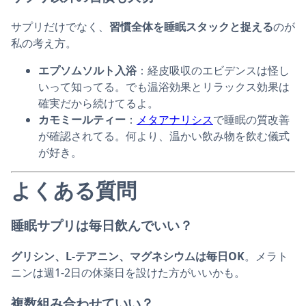
サプリだけでなく、
習慣全体を睡眠スタックと捉える
のが
私の考え方。
エプソムソルト入浴
：経皮吸収のエビデンスは怪し
いって知ってる。でも温浴効果とリラックス効果は
確実だから続けてるよ。
カモミールティー
：
メタアナリシス
で睡眠の質改善
が確認されてる。何より、温かい飲み物を飲む儀式
が好き。
よくある質問
睡眠サプリは毎日飲んでいい？
グリシン、L-テアニン、マグネシウムは毎日OK
。メラト
ニンは週1-2日の休薬日を設けた方がいいかも。
複数組み合わせていい？