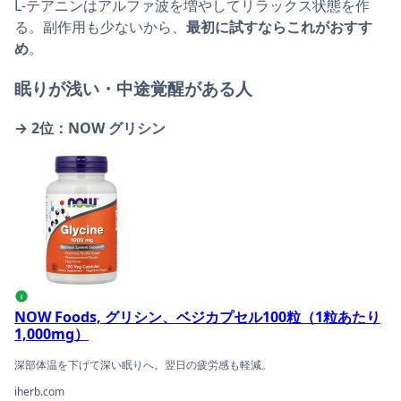
L-テアニンはアルファ波を増やしてリラックス状態を作
る。副作用も少ないから、
最初に試すならこれがおすす
め
。
眠りが浅い・中途覚醒がある人
→ 2位：NOW グリシン
NOW Foods, グリシン、ベジカプセル100粒（1粒あたり1
i
NOW Foods, グリシン、ベジカプセル100粒（1粒あたり
1,000mg）
深部体温を下げて深い眠りへ。翌日の疲労感も軽減。
iherb.com