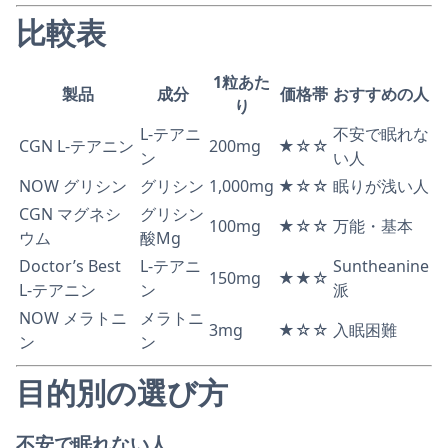
比較表
1粒あた
製品
成分
価格帯
おすすめの人
り
L-テアニ
不安で眠れな
CGN L-テアニン
200mg
★☆☆
ン
い人
NOW グリシン
グリシン
1,000mg
★☆☆
眠りが浅い人
CGN マグネシ
グリシン
100mg
★☆☆
万能・基本
ウム
酸Mg
Doctor’s Best
L-テアニ
Suntheanine
150mg
★★☆
L-テアニン
ン
派
NOW メラトニ
メラトニ
3mg
★☆☆
入眠困難
ン
ン
目的別の選び方
不安で眠れない人