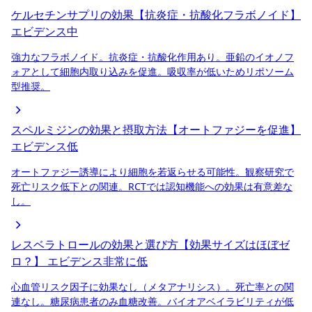
ケルセチンサプリの効果【抗炎症・抗酸化フラボノイド】
エビデンス中
強力なフラボノイド。抗炎症・抗酸化作用あり。亜鉛のイオノフ
ォアとして細胞内取り込みを促進。吸収率が低いためリポソーム
型推奨。
スペルミジンの効果と摂取方法【オートファジーを促進】
エビデンス低
オートファジー誘導により細胞を若返らせる可能性。観察研究で
死亡リスク低下との関連。RCTでは認知機能への効果は有意差な
し。
レスベラトロールの効果と選び方【効果サイズはほぼゼ
ロ？】
エビデンス非常に低
心血管リスク因子に効果なし（メタアナリシス）。死亡率との関
連なし。糖尿病患者のみ血糖改善。バイオアベイラビリティが低