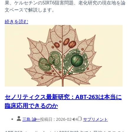
果、ケルセチンのSIRT6阻害問題、老化研究の現在地を論
文ベースで解説します。
続きを読む
セノリティクス最新研究：ABT-263は本当に
臨床応用できるのか
三島 誠一
投稿日 :
2026-02-24
サプリメント