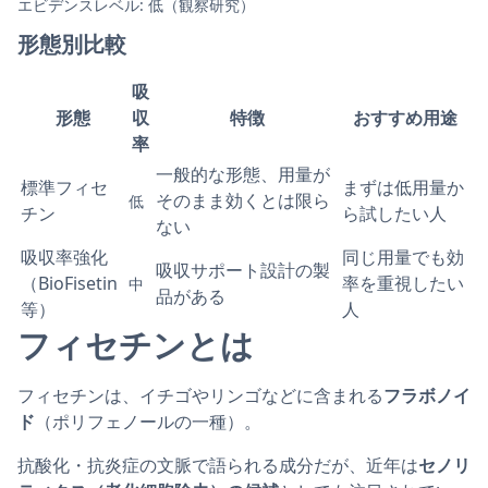
エビデンスレベル: 低（観察研究）
形態別比較
吸
形態
収
特徴
おすすめ用途
率
一般的な形態、用量が
標準フィセ
まずは低用量か
そのまま効くとは限ら
低
チン
ら試したい人
ない
吸収率強化
同じ用量でも効
吸収サポート設計の製
（BioFisetin
率を重視したい
中
品がある
等）
人
フィセチンとは
フィセチンは、イチゴやリンゴなどに含まれる
フラボノイ
ド
（ポリフェノールの一種）。
抗酸化・抗炎症の文脈で語られる成分だが、近年は
セノリ