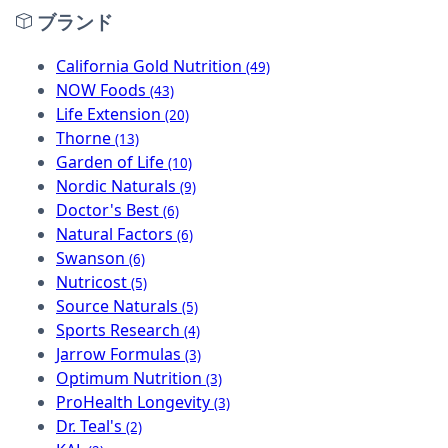
ブランド
California Gold Nutrition
(49)
NOW Foods
(43)
Life Extension
(20)
Thorne
(13)
Garden of Life
(10)
Nordic Naturals
(9)
Doctor's Best
(6)
Natural Factors
(6)
Swanson
(6)
Nutricost
(5)
Source Naturals
(5)
Sports Research
(4)
Jarrow Formulas
(3)
Optimum Nutrition
(3)
ProHealth Longevity
(3)
Dr. Teal's
(2)