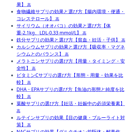
果】
高
食物繊維サプリの効果と選び方【腸内環境・便通・
コレステロール】
高
サイリウム（オオバコ）の効果と選び方【体
重-2.1kg、LDL-0.33 mmol/L】
高
鉄分サプリの効果と選び方【貧血・妊活・子供】
高
カルシウムサプリの効果と選び方【吸収率・マグネ
シウムとのバランス】
高
メラトニンサプリの選び方【用量・タイミング・安
全性】
高
ビタミンCサプリの選び方【形態・用量・効果を比
較】
高
DHA・EPAサプリの選び方【魚油の形態と純度を比
較】
高
葉酸サプリの選び方【妊活・妊娠中の必須栄養素】
高
ルテインサプリの効果【目の健康・ブルーライト対
策】
高
NACサプリの効果【グルタチオン前駆体・解毒作