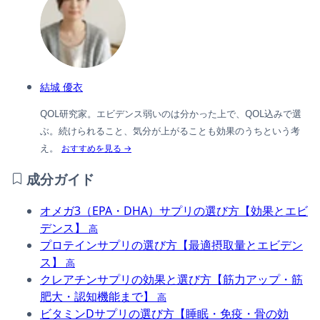
結城 優衣
QOL研究家。エビデンス弱いのは分かった上で、QOL込みで選
ぶ。続けられること、気分が上がることも効果のうちという考
え。
おすすめを見る →
成分ガイド
オメガ3（EPA・DHA）サプリの選び方【効果とエビ
デンス】
高
プロテインサプリの選び方【最適摂取量とエビデン
ス】
高
クレアチンサプリの効果と選び方【筋力アップ・筋
肥大・認知機能まで】
高
ビタミンDサプリの選び方【睡眠・免疫・骨の効