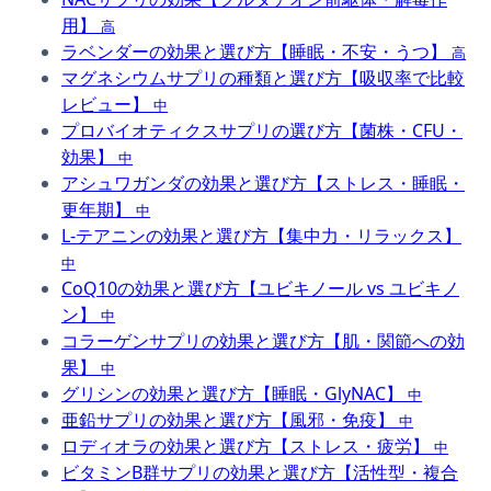
用】
高
ラベンダーの効果と選び方【睡眠・不安・うつ】
高
マグネシウムサプリの種類と選び方【吸収率で比較
レビュー】
中
プロバイオティクスサプリの選び方【菌株・CFU・
効果】
中
アシュワガンダの効果と選び方【ストレス・睡眠・
更年期】
中
L-テアニンの効果と選び方【集中力・リラックス】
中
CoQ10の効果と選び方【ユビキノール vs ユビキノ
ン】
中
コラーゲンサプリの効果と選び方【肌・関節への効
果】
中
グリシンの効果と選び方【睡眠・GlyNAC】
中
亜鉛サプリの効果と選び方【風邪・免疫】
中
ロディオラの効果と選び方【ストレス・疲労】
中
ビタミンB群サプリの効果と選び方【活性型・複合