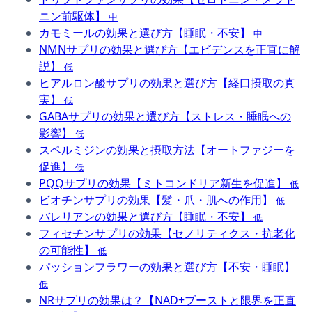
ニン前駆体】
中
カモミールの効果と選び方【睡眠・不安】
中
NMNサプリの効果と選び方【エビデンスを正直に解
説】
低
ヒアルロン酸サプリの効果と選び方【経口摂取の真
実】
低
GABAサプリの効果と選び方【ストレス・睡眠への
影響】
低
スペルミジンの効果と摂取方法【オートファジーを
促進】
低
PQQサプリの効果【ミトコンドリア新生を促進】
低
ビオチンサプリの効果【髪・爪・肌への作用】
低
バレリアンの効果と選び方【睡眠・不安】
低
フィセチンサプリの効果【セノリティクス・抗老化
の可能性】
低
パッションフラワーの効果と選び方【不安・睡眠】
低
NRサプリの効果は？【NAD+ブーストと限界を正直