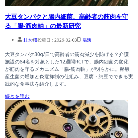
大豆タンパクと腸内細菌、高齢者の筋肉を守
る「腸-筋肉軸」の最新研究
桂木 瑛
投稿日 :
2026-02-03
腸活
大豆タンパク30g/日で高齢者の筋肉減少を防げる？介護
施設の84名を対象とした12週間RCTで、腸内細菌の変化
が筋肉を守るメカニズム「腸-筋肉軸」が明らかに。酪酸
産生菌の増加と炎症抑制の仕組み、豆腐・納豆でできる実
践的な食事法を紹介します。
続きを読む