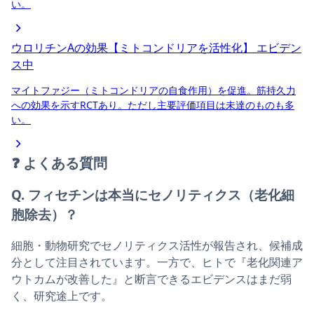
い。
ウロリチンAの効果【ミトコンドリアを活性化】
エビデン
ス中
マイトファジー（ミトコンドリアの自食作用）を促進。筋持久力
への効果を示すRCTあり。ただし主要評価項目は未達のものも多
い。
❓
よくある質問
Q. フィセチンは本当にセノリティクス（老化細
胞除去）？
細胞・動物研究でセノリティクス活性が報告され、候補成
分として注目されています。一方で、ヒトで『老化関連ア
ウトカムが改善した』と断言できるエビデンスはまだ弱
く、研究途上です。