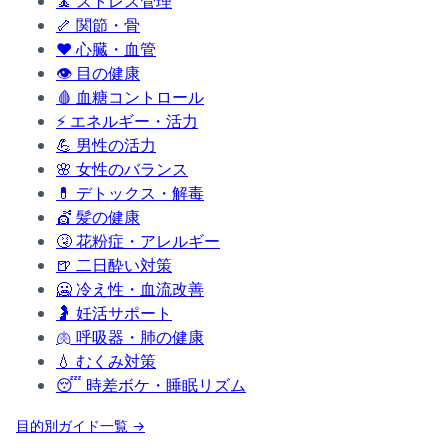
🧘
ストレス管理
🦴
関節・骨
❤️
心臓・血管
👁️
目の健康
🩸
血糖コントロール
⚡
エネルギー・活力
💪
男性の活力
🌸
女性のバランス
💊
デトックス・解毒
💇
髪の健康
🤧
花粉症・アレルギー
🍺
二日酔い対策
🥶
冷え性・血流改善
🤰
妊活サポート
🫁
呼吸器・肺の健康
💧
むくみ対策
😴
時差ボケ・睡眠リズム
目的別ガイド一覧 →