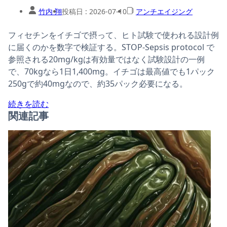
竹内 翔
投稿日 :
2026-07-10
アンチエイジング
フィセチンをイチゴで摂って、ヒト試験で使われる設計例
に届くのかを数字で検証する。STOP-Sepsis protocol で
参照される20mg/kgは有効量ではなく試験設計の一例
で、70kgなら1日1,400mg。イチゴは最高値でも1パック
250gで約40mgなので、約35パック必要になる。
続きを読む
関連記事