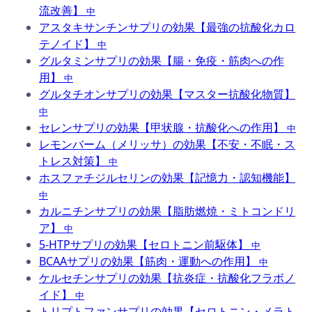
流改善】
中
アスタキサンチンサプリの効果【最強の抗酸化カロ
テノイド】
中
グルタミンサプリの効果【腸・免疫・筋肉への作
用】
中
グルタチオンサプリの効果【マスター抗酸化物質】
中
セレンサプリの効果【甲状腺・抗酸化への作用】
中
レモンバーム（メリッサ）の効果【不安・不眠・ス
トレス対策】
中
ホスファチジルセリンの効果【記憶力・認知機能】
中
カルニチンサプリの効果【脂肪燃焼・ミトコンドリ
ア】
中
5-HTPサプリの効果【セロトニン前駆体】
中
BCAAサプリの効果【筋肉・運動への作用】
中
ケルセチンサプリの効果【抗炎症・抗酸化フラボノ
イド】
中
トリプトファンサプリの効果【セロトニン・メラト