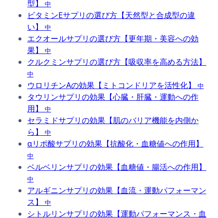
型】
中
ビタミンEサプリの選び方【天然型と合成型の違
い】
中
エクオールサプリの選び方【更年期・美容への効
果】
中
クルクミンサプリの選び方【吸収率を高める方法】
中
ウロリチンAの効果【ミトコンドリアを活性化】
中
タウリンサプリの効果【心臓・肝臓・運動への作
用】
中
セラミドサプリの効果【肌のバリア機能を内側か
ら】
中
αリポ酸サプリの効果【抗酸化・血糖値への作用】
中
ベルベリンサプリの効果【血糖値・腸活への作用】
中
アルギニンサプリの効果【血流・運動パフォーマン
ス】
中
シトルリンサプリの効果【運動パフォーマンス・血