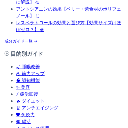
に解説】
低
アントシアニンの効果【ベリー・紫食材のポリフェ
ノール】
低
レスベラトロールの効果と選び方【効果サイズはほ
ぼゼロ？】
低
成分ガイド一覧 →
目的別ガイド
🌙
睡眠改善
💪
筋力アップ
🧠
認知機能
✨
美容
⚡
疲労回復
🔥
ダイエット
🧬
アンチエイジング
🛡️
免疫力
🦠
腸活