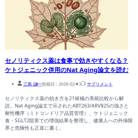
セノリティクス薬は食事で効きやすくなる？
ケトジェニック併用のNat Aging論文を読む
三島 誠一
投稿日 :
2026-02-13
サプリメント
セノリティクス薬の効き方を21候補の系統比較から解
説。Nat Aging論文で示されたABT263/ARV825の強さと
耐性機序（ミトコンドリア品質管理）、ケトジェニック
食・SGLT2阻害での増強結果を整理し、健康人への外挿限
界と危険性も正直に書く。