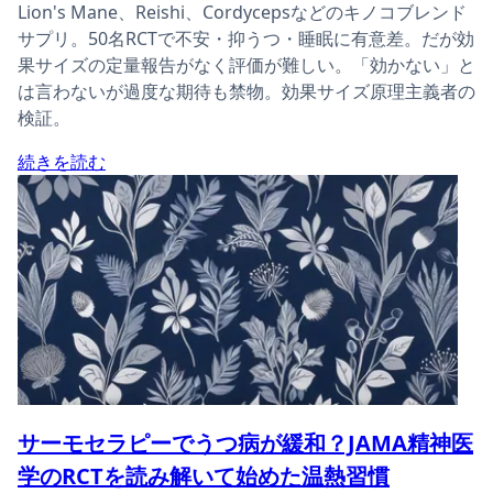
Lion's Mane、Reishi、Cordycepsなどのキノコブレンド
サプリ。50名RCTで不安・抑うつ・睡眠に有意差。だが効
果サイズの定量報告がなく評価が難しい。「効かない」と
は言わないが過度な期待も禁物。効果サイズ原理主義者の
検証。
続きを読む
サーモセラピーでうつ病が緩和？JAMA精神医
学のRCTを読み解いて始めた温熱習慣