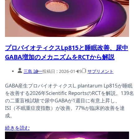
プロバイオティクスLp815と睡眠改善、尿中
GABA増加のメカニズムをRCTから解説
三島 誠一
投稿日 :
2026-01-29
サプリメント
GABA産生プロバイオティクスL. plantarum Lp815が睡眠
を改善する2026年Scientific ReportsのRCTを解説。139名
の二重盲検試験で尿中GABAが1週目に有意上昇し、
ISI（不眠重症度指数）が改善。77%が臨床的改善を達
成。
続きを読む