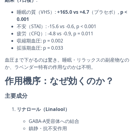
睡眠の質（VHS）:
+165.0 vs +4.7
（プラセボ）,
p <
0.001
不安（STAI）: -15.6 vs -0.6, p < 0.001
疲労（CFQ）: -4.8 vs -0.9, p = 0.011
収縮期血圧: p = 0.002
拡張期血圧: p = 0.033
血圧まで下がるのは驚き。睡眠・リラックスの副産物なの
か、ラベンダー特有の作用なのかは不明。
作用機序：なぜ効くのか？
主要成分
リナロール（Linalool）
GABA-A受容体への結合
鎮静・抗不安作用