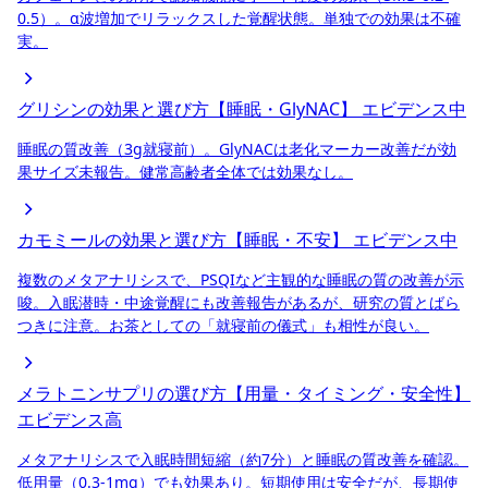
0.5）。α波増加でリラックスした覚醒状態。単独での効果は不確
実。
グリシンの効果と選び方【睡眠・GlyNAC】
エビデンス中
睡眠の質改善（3g就寝前）。GlyNACは老化マーカー改善だが効
果サイズ未報告。健常高齢者全体では効果なし。
カモミールの効果と選び方【睡眠・不安】
エビデンス中
複数のメタアナリシスで、PSQIなど主観的な睡眠の質の改善が示
唆。入眠潜時・中途覚醒にも改善報告があるが、研究の質とばら
つきに注意。お茶としての「就寝前の儀式」も相性が良い。
メラトニンサプリの選び方【用量・タイミング・安全性】
エビデンス高
メタアナリシスで入眠時間短縮（約7分）と睡眠の質改善を確認。
低用量（0.3-1mg）でも効果あり。短期使用は安全だが、長期使