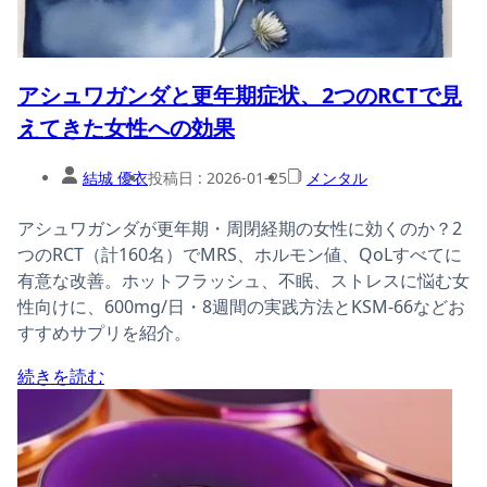
アシュワガンダと更年期症状、2つのRCTで見
えてきた女性への効果
結城 優衣
投稿日 :
2026-01-25
メンタル
アシュワガンダが更年期・周閉経期の女性に効くのか？2
つのRCT（計160名）でMRS、ホルモン値、QoLすべてに
有意な改善。ホットフラッシュ、不眠、ストレスに悩む女
性向けに、600mg/日・8週間の実践方法とKSM-66などお
すすめサプリを紹介。
続きを読む