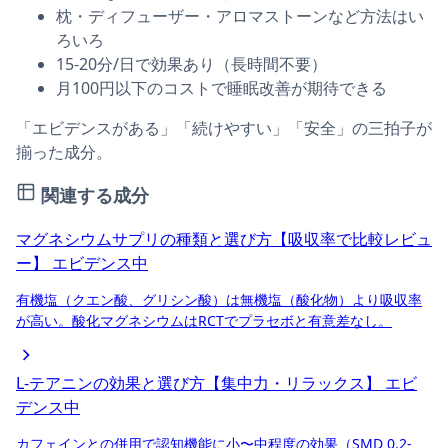
枕・ディフューザー・アロマストーンなど方法はい
ろいろ
15-20分/日で効果あり（長時間不要）
月100円以下のコストで睡眠改善が期待できる
「エビデンスがある」「続けやすい」「安全」の三拍子が
揃った成分。
関連する成分
マグネシウムサプリの種類と選び方【吸収率で比較レビュ
ー】
エビデンス中
有機塩（クエン酸、グリシン酸）は無機塩（酸化物）より吸収率
が高い。酸化マグネシウムはRCTでプラセボと有意差なし。
L-テアニンの効果と選び方【集中力・リラックス】
エビ
デンス中
カフェインとの併用で認知機能に小〜中程度の効果（SMD 0.2-