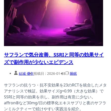
サフランで気分改善、SSRIと同等の効果サイ
ズで副作用が少ないエビデンス
結城 優衣
投稿日 :
2026-01-28
睡眠
サフランの抗うつ・抗不安効果を23のRCTを統合したメタ
アナリシスで検証。効果サイズg=0.99（大きな効果）で
SSRIと同等の効果を示し、副作用は有意に少ない。
affron®など30mg/日の標準化エキスサプリと夜のサフラ
ンミルクティーで続けやすい実践法を紹介。