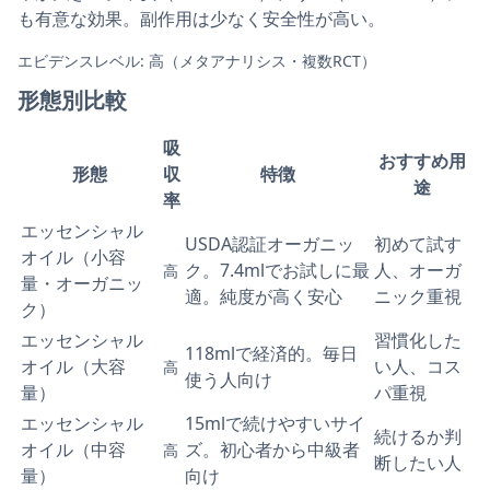
も有意な効果。副作用は少なく安全性が高い。
エビデンスレベル: 高（メタアナリシス・複数RCT）
形態別比較
吸
おすすめ用
形態
収
特徴
途
率
エッセンシャル
USDA認証オーガニッ
初めて試す
オイル（小容
ク。7.4mlでお試しに最
人、オーガ
高
量・オーガニッ
適。純度が高く安心
ニック重視
ク）
エッセンシャル
習慣化した
118mlで経済的。毎日
オイル（大容
い人、コス
高
使う人向け
量）
パ重視
エッセンシャル
15mlで続けやすいサイ
続けるか判
オイル（中容
ズ。初心者から中級者
高
断したい人
量）
向け