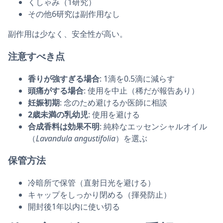
くしゃみ（1研究）
その他6研究は副作用なし
副作用は少なく、安全性が高い。
注意すべき点
香りが強すぎる場合
: 1滴を0.5滴に減らす
頭痛がする場合
: 使用を中止（稀だが報告あり）
妊娠初期
: 念のため避けるか医師に相談
2歳未満の乳幼児
: 使用を避ける
合成香料は効果不明
: 純粋なエッセンシャルオイル
（
Lavandula angustifolia
）を選ぶ
保管方法
冷暗所で保管（直射日光を避ける）
キャップをしっかり閉める（揮発防止）
開封後1年以内に使い切る