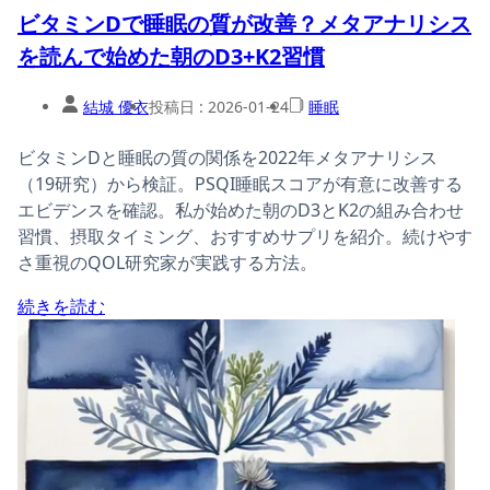
ビタミンDで睡眠の質が改善？メタアナリシス
を読んで始めた朝のD3+K2習慣
結城 優衣
投稿日 :
2026-01-24
睡眠
ビタミンDと睡眠の質の関係を2022年メタアナリシス
（19研究）から検証。PSQI睡眠スコアが有意に改善する
エビデンスを確認。私が始めた朝のD3とK2の組み合わせ
習慣、摂取タイミング、おすすめサプリを紹介。続けやす
さ重視のQOL研究家が実践する方法。
続きを読む