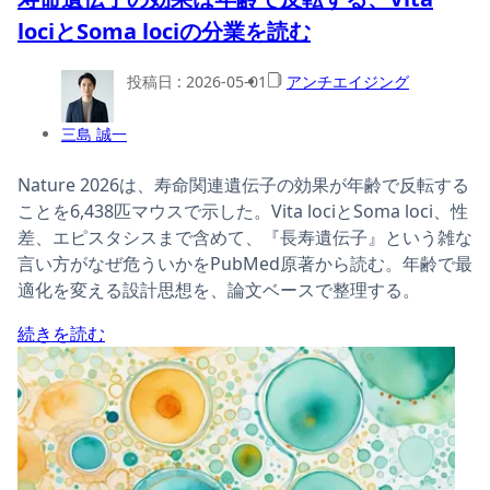
lociとSoma lociの分業を読む
投稿日 :
2026-05-01
アンチエイジング
三島 誠一
Nature 2026は、寿命関連遺伝子の効果が年齢で反転する
ことを6,438匹マウスで示した。Vita lociとSoma loci、性
差、エピスタシスまで含めて、『長寿遺伝子』という雑な
言い方がなぜ危ういかをPubMed原著から読む。年齢で最
適化を変える設計思想を、論文ベースで整理する。
続きを読む