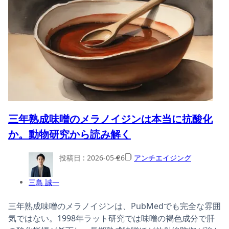
三年熟成味噌のメラノイジンは本当に抗酸化
か。動物研究から読み解く
投稿日 :
2026-05-26
アンチエイジング
三島 誠一
三年熟成味噌のメラノイジンは、PubMedでも完全な雰囲
気ではない。1998年ラット研究では味噌の褐色成分で肝