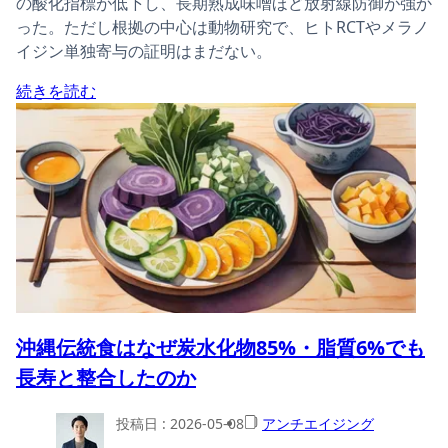
の酸化指標が低下し、長期熟成味噌ほど放射線防御が強か
った。ただし根拠の中心は動物研究で、ヒトRCTやメラノ
イジン単独寄与の証明はまだない。
続きを読む
沖縄伝統食はなぜ炭水化物85%・脂質6%でも
長寿と整合したのか
投稿日 :
2026-05-08
アンチエイジング