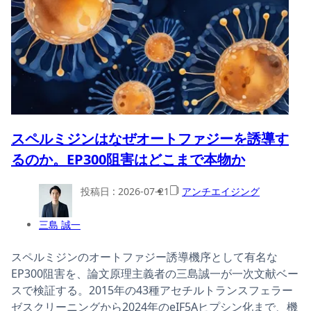
スペルミジンはなぜオートファジーを誘導す
るのか。EP300阻害はどこまで本物か
投稿日 :
2026-07-21
アンチエイジング
三島 誠一
スペルミジンのオートファジー誘導機序として有名な
EP300阻害を、論文原理主義者の三島誠一が一次文献ベー
スで検証する。2015年の43種アセチルトランスフェラー
ゼスクリーニングから2024年のeIF5Aヒプシン化まで、機