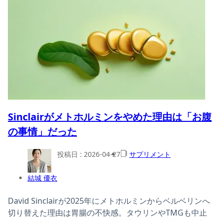
Sinclairがメトホルミンをやめた理由は「お腹
の事情」だった
投稿日 :
2026-04-27
サプリメント
結城 優衣
David Sinclairが2025年にメトホルミンからベルベリンへ
切り替えた理由は胃腸の不快感。タウリンやTMGも中止