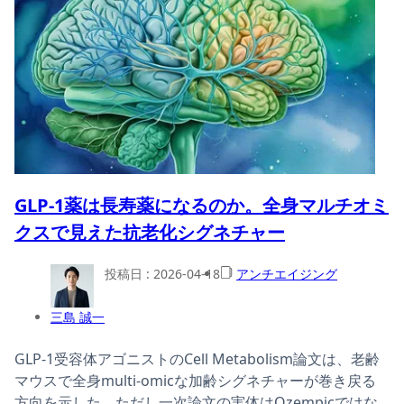
GLP-1薬は長寿薬になるのか。全身マルチオミ
クスで見えた抗老化シグネチャー
投稿日 :
2026-04-18
アンチエイジング
三島 誠一
GLP-1受容体アゴニストのCell Metabolism論文は、老齢
マウスで全身multi-omicな加齢シグネチャーが巻き戻る
方向を示した。ただし一次論文の実体はOzempicではな