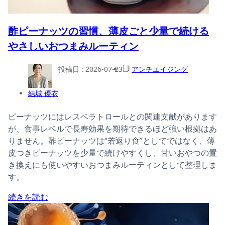
酢ピーナッツの習慣、薄皮ごと少量で続ける
やさしいおつまみルーティン
投稿日 :
2026-07-23
アンチエイジング
結城 優衣
ピーナッツにはレスベラトロールとの関連文献があります
が、食事レベルで長寿効果を期待できるほど強い根拠はあ
りません。酢ピーナッツは“若返り食”としてではなく、薄
皮つきピーナッツを少量で続けやすくし、甘いおやつの置
き換えにも使いやすいおつまみルーティンとして整理しま
す。
続きを読む