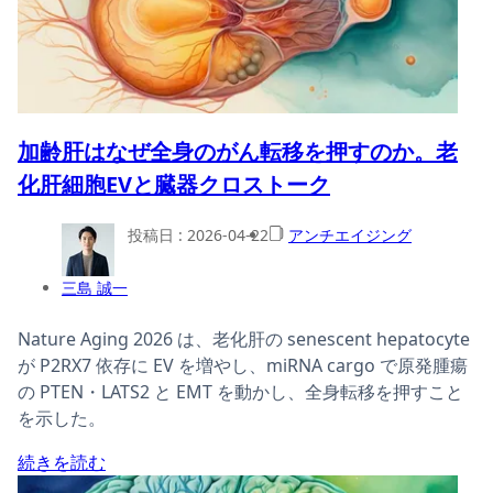
加齢肝はなぜ全身のがん転移を押すのか。老
化肝細胞EVと臓器クロストーク
投稿日 :
2026-04-22
アンチエイジング
三島 誠一
Nature Aging 2026 は、老化肝の senescent hepatocyte
が P2RX7 依存に EV を増やし、miRNA cargo で原発腫瘍
の PTEN・LATS2 と EMT を動かし、全身転移を押すこと
を示した。
続きを読む