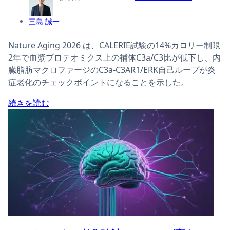
三島 誠一
Nature Aging 2026 は、CALERIE試験の14%カロリー制限
2年で血漿プロテオミクス上の補体C3a/C3比が低下し、内
臓脂肪マクロファージのC3a-C3AR1/ERK自己ループが炎
症老化のチェックポイントになることを示した。
続きを読む