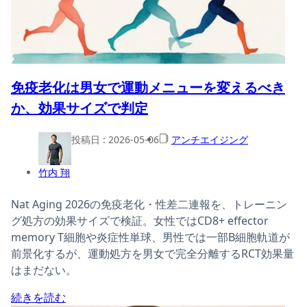
免疫老化は男女で運動メニューを変えるべき
か、効果サイズで判定
投稿日 :
2026-05-06
アンチエイジング
竹内 翔
Nat Aging 2026の免疫老化・性差二連報を、トレーニン
グ処方の効果サイズで検証。女性ではCD8+ effector
memory T細胞や炎症性単球、男性では一部B細胞軌道が
前景化するが、運動処方を男女で完全分離するRCT効果量
はまだない。
続きを読む