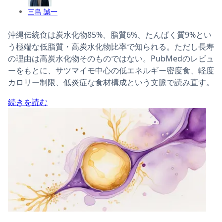
三島 誠一
沖縄伝統食は炭水化物85%、脂質6%、たんぱく質9%とい
う極端な低脂質・高炭水化物比率で知られる。ただし長寿
の理由は高炭水化物そのものではない。PubMedのレビュ
ーをもとに、サツマイモ中心の低エネルギー密度食、軽度
カロリー制限、低炎症な食材構成という文脈で読み直す。
続きを読む