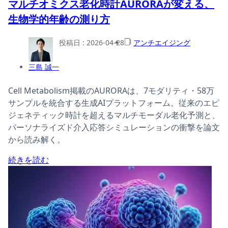
マルチオミクス老化時計AURORAが変える、
生物学的年齢の測り方
投稿日 :
2026-04-28
アンチエイジング
三島 誠一
Cell Metabolism掲載のAURORAは、7モダリティ・58万
サンプルを統合する生成AIプラットフォーム。従来のエピ
ジェネティック時計を超えるマルチモーダル老化予測と、
パーソナライズド介入応答シミュレーションの衝撃を論文
から読み解く。
続きを読む