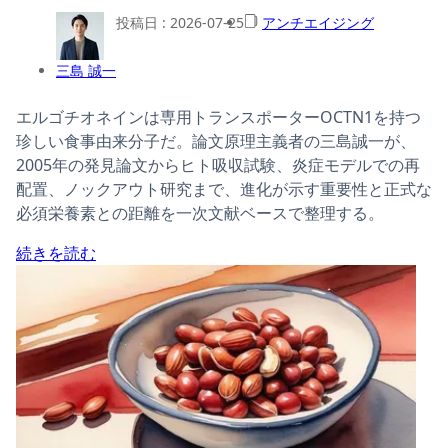
投稿日 :
2026-07-25
アンチエイジング
三島 誠一
エルゴチオネインは専用トランスポーターOCTN1を持つ
珍しい食事由来分子だ。論文原理主義者の三島誠一が、
2005年の発見論文からヒト吸収試験、炎症モデルでの再
配置、ノックアウト研究まで、進化が示す重要性と正式な
必須栄養素との距離を一次文献ベースで整理する。
続きを読む