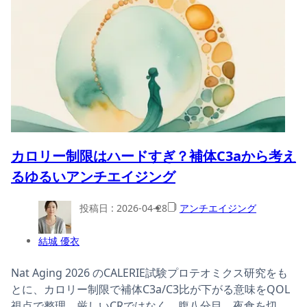
カロリー制限はハードすぎ？補体C3aから考え
るゆるいアンチエイジング
投稿日 :
2026-04-28
アンチエイジング
結城 優衣
Nat Aging 2026 のCALERIE試験プロテオミクス研究をも
とに、カロリー制限で補体C3a/C3比が下がる意味をQOL
視点で整理。厳しいCRではなく、腹八分目、夜食を切