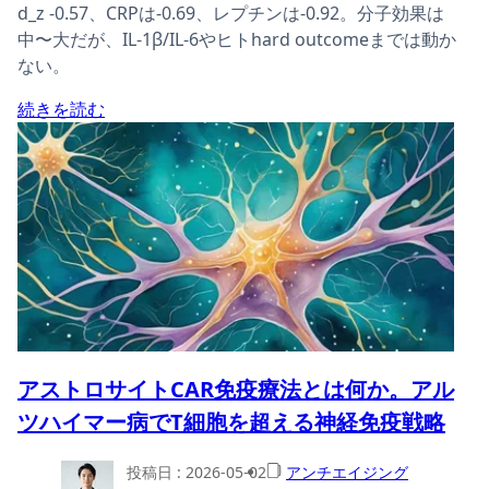
d_z -0.57、CRPは-0.69、レプチンは-0.92。分子効果は
中〜大だが、IL-1β/IL-6やヒトhard outcomeまでは動か
ない。
続きを読む
アストロサイトCAR免疫療法とは何か。アル
ツハイマー病でT細胞を超える神経免疫戦略
投稿日 :
2026-05-02
アンチエイジング