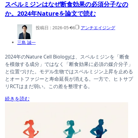
スペルミジンはなぜ断食効果の必須分子なの
か。2024年Natureを論文で読む
投稿日 :
2026-05-06
アンチエイジング
三島 誠一
2024年のNature Cell Biologyは、スペルミジンを「断食
を模倣する成分」ではなく「断食効果に必須の媒介分子」
と位置づけた。モデル生物ではスペルミジン上昇を止める
とオートファジーと寿命延長が消える。一方で、ヒトサプ
リRCTはまだ弱い。この差を整理する。
続きを読む