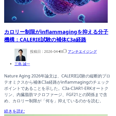
カロリー制限がinflammagingを抑える分子
機構：CALERIE試験の補体C3a経路
投稿日 :
2026-04-28
アンチエイジング
三島 誠一
Nature Aging 2026年論文は、CALERIE試験の縦断的プロ
テオミクスから補体C3a経路がinflammagingのチェック
ポイントであることを示した。C3a-C3AR1-ERKオートク
リン、内臓脂肪マクロファージ、FGF21との関係まで含
め、カロリー制限が「何を」抑えているのかを読む。
続きを読む