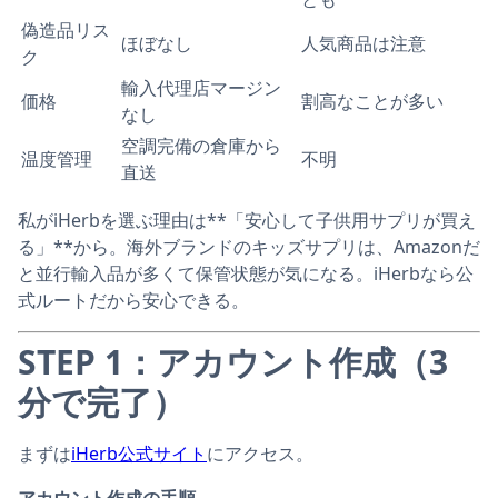
偽造品リス
ほぼなし
人気商品は注意
ク
輸入代理店マージン
価格
割高なことが多い
なし
空調完備の倉庫から
温度管理
不明
直送
私がiHerbを選ぶ理由は**「安心して子供用サプリが買え
る」**から。海外ブランドのキッズサプリは、Amazonだ
と並行輸入品が多くて保管状態が気になる。iHerbなら公
式ルートだから安心できる。
STEP 1：アカウント作成（3
分で完了）
まずは
iHerb公式サイト
にアクセス。
アカウント作成の手順