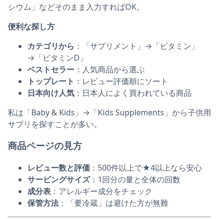
シウム」などそのまま入力すればOK。
便利な探し方
カテゴリから
：「サプリメント」→「ビタミン」
→「ビタミンD」
ベストセラー
：人気商品から選ぶ
トップレート
：レビュー評価順にソート
日本向け人気
：日本人によく買われている商品
私は「Baby & Kids」→「Kids Supplements」から子供用
サプリを探すことが多い。
商品ページの見方
レビュー数と評価
：500件以上で★4以上なら安心
サービングサイズ
：1回分の量と全体の回数
成分表
：アレルギー成分をチェック
保管方法
：「要冷蔵」は避けた方が無難