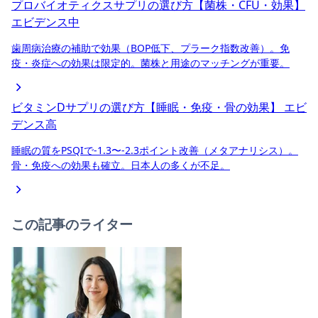
プロバイオティクスサプリの選び方【菌株・CFU・効果】
エビデンス中
歯周病治療の補助で効果（BOP低下、プラーク指数改善）。免
疫・炎症への効果は限定的。菌株と用途のマッチングが重要。
ビタミンDサプリの選び方【睡眠・免疫・骨の効果】
エビ
デンス高
睡眠の質をPSQIで-1.3〜-2.3ポイント改善（メタアナリシス）。
骨・免疫への効果も確立。日本人の多くが不足。
この記事のライター