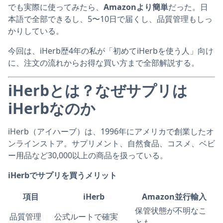
でも実際に使ってみたら、
Amazonより簡単
だった。日
本語で全部できるし、5〜10日で届くし、品質管理もしっ
かりしている。
今回は、iHerb歴4年の私が「初めてiHerbを使う人」向け
に、注文の流れからお得な買い方まで全部解説する。
iHerbとは？なぜサプリは
iHerbなのか
iHerb（アイハーブ）は、1996年にアメリカで創業したオ
ンラインストア。サプリメント、自然食品、コスメ、ベビ
ー用品など30,000以上の商品を扱っている。
iHerbでサプリを買うメリット
項目
iHerb
Amazon並行輸入
保管状態が不明なこ
品質管理
公式ルートで確実
とも