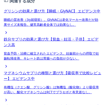
関連する成分
グリシンの効果と選び方【睡眠・GlyNAC】
エビデンス中
睡眠の質改善（3g就寝前）。GlyNACは老化マーカー改善だが効
果サイズ未報告。健常高齢者全体では効果なし。
鉄分サプリの効果と選び方【貧血・妊活・子供】
エビデ
ンス高
貧血予防・治療に確立されたエビデンス。妊娠前からの摂取で妊
娠転帰改善。キレート鉄は胃腸への負担が少ない。
マグネシウムサプリの種類と選び方【吸収率で比較レビュ
ー】
エビデンス中
有機塩（クエン酸、グリシン酸）は無機塩（酸化物）より吸収率
が高い。酸化マグネシウムはRCTでプラセボと有意差なし。