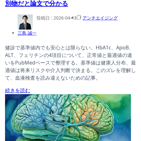
別物だと論文で分かる
投稿日 :
2026-04-18
アンチエイジング
三島 誠一
健診で基準値内でも安心とは限らない。HbA1c、ApoB、
ALT、フェリチンの4項目について、正常値と最適値の違
いをPubMedベースで整理する。基準値は健康人分布、最
適値は将来リスクや介入判断で決まる。このズレを理解し
て、血液検査を読み違えないための記事。
続きを読む