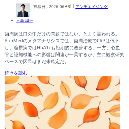
投稿日 :
2026-06-19
アンチエイジング
三島 誠一
歯周病は口の中だけの問題ではない、とよく言われる。
PubMedのメタアナリシスでは、歯周治療でCRPは低下
し、糖尿病ではHbA1cも短期的に改善する。一方、心血
管と認知機能への影響は関連が一貫するが、主に観察研究
ベースで因果はまだ未確定だ。
続きを読む