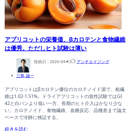
アプリコットの栄養価、βカロテンと食物繊維
は優秀。ただしヒト試験は薄い
投稿日 :
2026-04-13
アンチエイジング
三島 誠一
アプリコットはβカロテン優位のカロテノイド源で、粗繊
維は1.02-1.51%。ドライアプリコットの急性試験ではGI
42と白パンより低い一方、長期のヒト介入はかなり少な
い。カロテノイド、食物繊維、血糖反応、品種差まで論文
ベースで冷静に検証する。
続きを読む