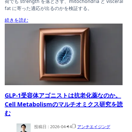
荷でも strength を落とさず、mitochondria と visceral
fat に寄った適応が出るのかを検証する。
続きを読む
GLP-1受容体アゴニストは抗老化薬なのか。
Cell Metabolismのマルチオミクス研究を読
む
投稿日 :
2026-04-14
アンチエイジング