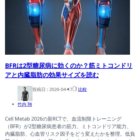
BFRは2型糖尿病に効くのか？筋ミトコンドリ
アと内臓脂肪の効果サイズを読む
投稿日 :
2026-04-17
比較
竹内 翔
Cell Metab 2026の新RCTで、血流制限トレーニング
（BFR）が2型糖尿病患者の筋力、ミトコンドリア能力、
内臓脂肪、心血管リスク因子をどう変えたかを整理。低負