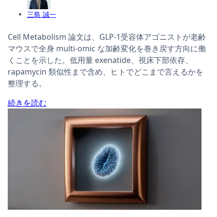
三島 誠一
Cell Metabolism 論文は、GLP-1受容体アゴニストが老齢
マウスで全身 multi-omic な加齢変化を巻き戻す方向に働
くことを示した。低用量 exenatide、視床下部依存、
rapamycin 類似性まで含め、ヒトでどこまで言えるかを
整理する。
続きを読む