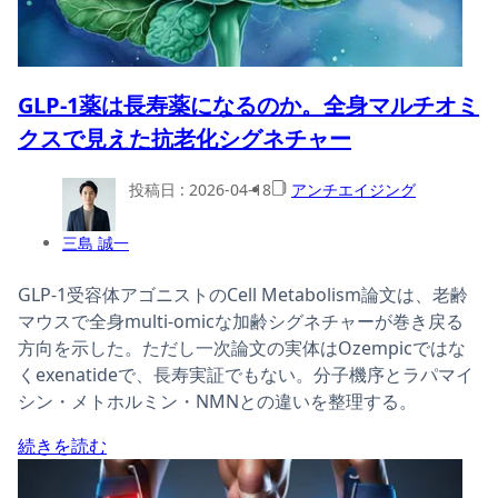
GLP-1薬は長寿薬になるのか。全身マルチオミ
クスで見えた抗老化シグネチャー
投稿日 :
2026-04-18
アンチエイジング
三島 誠一
GLP-1受容体アゴニストのCell Metabolism論文は、老齢
マウスで全身multi-omicな加齢シグネチャーが巻き戻る
方向を示した。ただし一次論文の実体はOzempicではな
くexenatideで、長寿実証でもない。分子機序とラパマイ
シン・メトホルミン・NMNとの違いを整理する。
続きを読む