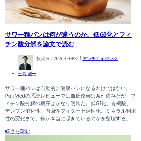
サワー種パンは何が違うのか。低GI化とフィ
チン酸分解を論文で読む
投稿日 :
2026-04-28
アンチエイジング
三島 誠一
サワー種パンは自動的に健康パンになるわけではない。
PubMedの系統レビューでは血糖改善は条件依存だが、フ
ィチン酸分解の機序はかなり明確だ。低GI化、有機酸、
デンプン消化性、内因性フィターゼ活性化、ミネラル利用
性の変化まで、何が本当に起きているのかを整理する。
続きを読む