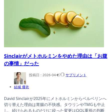
Sinclairがメトホルミンをやめた理由は「お腹
の事情」だった
投稿日 :
2026-04-27
サプリメント
結城 優衣
David Sinclairが2025年にメトホルミンからベルベリンへ
切り替えた理由は胃腸の不快感。タウリンやTMGも中止
し、続けられるものだけに絞った変更はQOL重視の判断