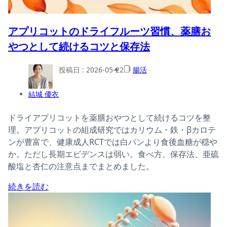
アプリコットのドライフルーツ習慣、薬膳お
やつとして続けるコツと保存法
投稿日 :
2026-05-22
腸活
結城 優衣
ドライアプリコットを薬膳おやつとして続けるコツを整
理。アプリコットの組成研究ではカリウム・鉄・βカロテ
ンが豊富で、健康成人RCTでは白パンより食後血糖が穏や
か。ただし長期エビデンスは弱い。食べ方、保存法、亜硫
酸塩と杏仁の注意点までまとめました。
続きを読む