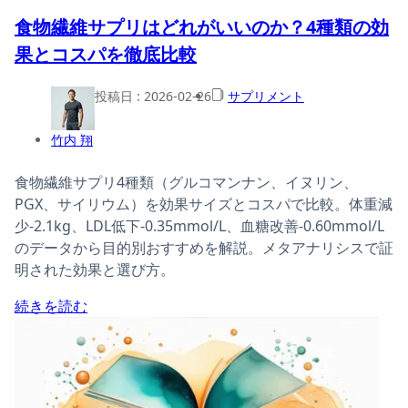
食物繊維サプリはどれがいいのか？4種類の効
果とコスパを徹底比較
投稿日 :
2026-02-26
サプリメント
竹内 翔
食物繊維サプリ4種類（グルコマンナン、イヌリン、
PGX、サイリウム）を効果サイズとコスパで比較。体重減
少-2.1kg、LDL低下-0.35mmol/L、血糖改善-0.60mmol/L
のデータから目的別おすすめを解説。メタアナリシスで証
明された効果と選び方。
続きを読む