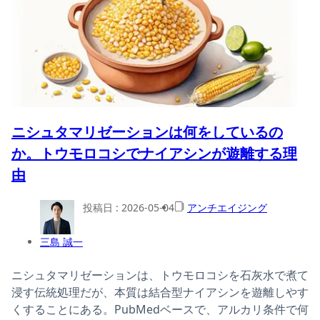
ニシュタマリゼーションは何をしているの
か。トウモロコシでナイアシンが遊離する理
由
投稿日 :
2026-05-04
アンチエイジング
三島 誠一
ニシュタマリゼーションは、トウモロコシを石灰水で煮て
浸す伝統処理だが、本質は結合型ナイアシンを遊離しやす
くすることにある。PubMedベースで、アルカリ条件で何