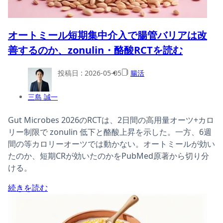
オートミール短期集中介入で腸管バリアは改
善するのか、zonulin・酪酸RCTを読む
投稿日 :
2026-05-05
腸活
三島 誠一
Gut Microbes 2026のRCTは、2日間の高用量オーツ+カロ
リー制限で zonulin 低下と酪酸上昇を示した。一方、6週
間の等カロリーオーツでは動かない。オートミールが効い
たのか、短期CRが効いたのかをPubMed原著から切り分
ける。
続きを読む