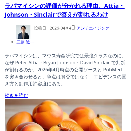
ラパマイシンの評価が分かれる理由。Attia・
Johnson・Sinclairで答えが割れるわけ
投稿日 :
2026-04-14
アンチエイジング
三島 誠一
ラパマイシンは、マウス寿命研究では最強クラスなのに、
なぜ Peter Attia・Bryan Johnson・David Sinclair で判断
が割れるのか。2026年4月時点の公開ソースと PubMed
を突き合わせると、争点は賛否ではなく、エビデンスの置
き方と副作用許容度にある。
続きを読む