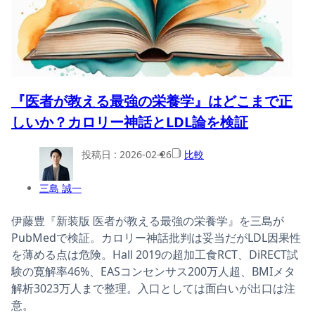
『医者が教える最強の栄養学』はどこまで正
しいか？カロリー神話とLDL論を検証
投稿日 :
2026-02-26
比較
三島 誠一
伊藤豊『新装版 医者が教える最強の栄養学』を三島が
PubMedで検証。カロリー神話批判は妥当だがLDL因果性
を薄める点は危険。Hall 2019の超加工食RCT、DiRECT試
験の寛解率46%、EASコンセンサス200万人超、BMIメタ
解析3023万人まで整理。入口としては面白いが出口は注
意。