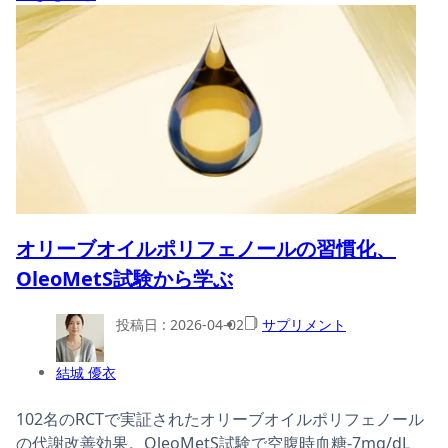
オリーブオイルポリフェノールの習慣化、
OleoMetS試験から学ぶ
投稿日 :
2026-04-02
サプリメント
結城 優衣
102名のRCTで実証されたオリーブオイルポリフェノール
の代謝改善効果。OleoMetS試験で空腹時血糖-7mg/dL、