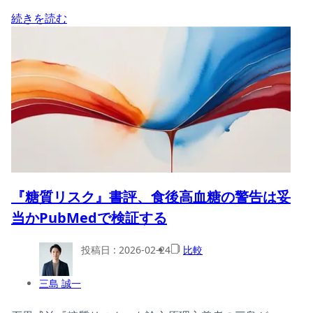
続きを読む
『糖質リスク』書評、食後高血糖の警告は妥
当かPubMedで検証する
投稿日 :
2026-02-24
比較
三島 誠一