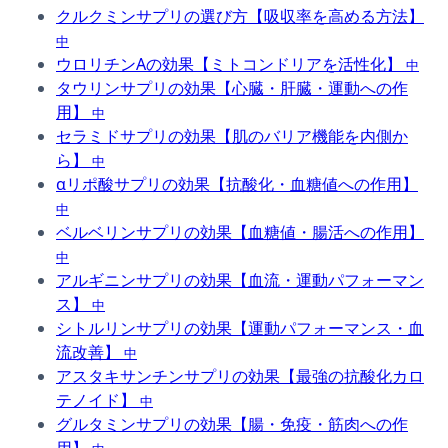
クルクミンサプリの選び方【吸収率を高める方法】
中
ウロリチンAの効果【ミトコンドリアを活性化】
中
タウリンサプリの効果【心臓・肝臓・運動への作
用】
中
セラミドサプリの効果【肌のバリア機能を内側か
ら】
中
αリポ酸サプリの効果【抗酸化・血糖値への作用】
中
ベルベリンサプリの効果【血糖値・腸活への作用】
中
アルギニンサプリの効果【血流・運動パフォーマン
ス】
中
シトルリンサプリの効果【運動パフォーマンス・血
流改善】
中
アスタキサンチンサプリの効果【最強の抗酸化カロ
テノイド】
中
グルタミンサプリの効果【腸・免疫・筋肉への作