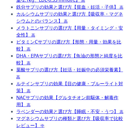
重-2.1kg、LDL-0.33 mmol/L】
高
鉄分サプリの効果と選び方【貧血・妊活・子供】
高
カルシウムサプリの効果と選び方【吸収率・マグネ
シウムとのバランス】
高
メラトニンサプリの選び方【用量・タイミング・安
全性】
高
ビタミンCサプリの選び方【形態・用量・効果を比
較】
高
DHA・EPAサプリの選び方【魚油の形態と純度を比
較】
高
葉酸サプリの選び方【妊活・妊娠中の必須栄養素】
高
ルテインサプリの効果【目の健康・ブルーライト対
策】
高
NACサプリの効果【グルタチオン前駆体・解毒作
用】
高
ラベンダーの効果と選び方【睡眠・不安・うつ】
高
マグネシウムサプリの種類と選び方【吸収率で比較
レビュー】
中