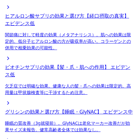
ヒアルロン酸サプリの効果と選び方【経口摂取の真実】
エビデンス低
関節痛に対して軽度の効果（メタアナリシス）。肌への効果は限
定的。低分子ヒアルロン酸の方が吸収率が高い。コラーゲンとの
併用で相乗効果の可能性。
ビオチンサプリの効果【髪・爪・肌への作用】
エビデン
ス低
欠乏症では明確な効果。健康な人の髪・爪への効果は限定的。高
用量は甲状腺検査等に干渉するため注意。
グリシンの効果と選び方【睡眠・GlyNAC】
エビデンス中
睡眠の質改善（3g就寝前）。GlyNACは老化マーカー改善だが効
果サイズ未報告。健常高齢者全体では効果なし。