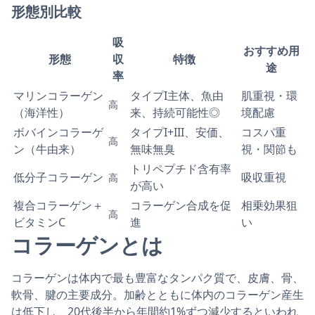
形態別比較
吸
おすすめ用
形態
収
特徴
途
率
マリンコラーゲン
タイプI主体、魚由
肌重視・環
高
（海洋性）
来、持続可能性◎
境配慮
ボバインコラーゲ
タイプI+III、安価、
コスパ重
高
ン（牛由来）
無味無臭
視・関節も
トリペプチド含有率
低分子コラーゲン
吸収重視
高
が高い
複合コラーゲン＋
コラーゲン合成を促
相乗効果狙
高
ビタミンC
進
い
コラーゲンとは
コラーゲンは体内で最も豊富なタンパク質で、皮膚、骨、
軟骨、腱の主要成分。加齢とともに体内のコラーゲン産生
は低下し、20代後半から年間約1%ずつ減少するといわれ