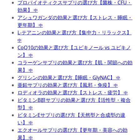
プロバイオティクスサプリの選び方【菌株・CFU・
効果】
中
アシュワガンダの効果と選び方【ストレス・睡眠・
更年期】
中
L-テアニンの効果と選び方【集中力・リラックス】
中
CoQ10の効果と選び方【ユビキノール vs ユビキノ
ン】
中
コラーゲンサプリの効果と選び方【肌・関節への効
果】
中
グリシンの効果と選び方【睡眠・GlyNAC】
中
亜鉛サプリの効果と選び方【風邪・免疫】
中
ロディオラの効果と選び方【ストレス・疲労】
中
ビタミンB群サプリの効果と選び方【活性型・複合
型】
中
ビタミンEサプリの選び方【天然型と合成型の違
い】
中
エクオールサプリの選び方【更年期・美容への効
果】
中