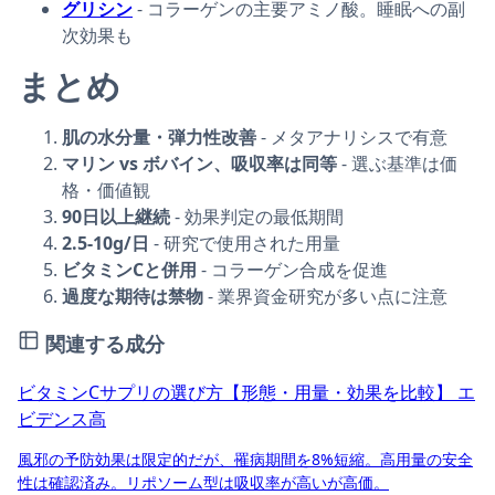
グリシン
- コラーゲンの主要アミノ酸。睡眠への副
次効果も
まとめ
肌の水分量・弾力性改善
- メタアナリシスで有意
マリン vs ボバイン、吸収率は同等
- 選ぶ基準は価
格・価値観
90日以上継続
- 効果判定の最低期間
2.5-10g/日
- 研究で使用された用量
ビタミンCと併用
- コラーゲン合成を促進
過度な期待は禁物
- 業界資金研究が多い点に注意
関連する成分
ビタミンCサプリの選び方【形態・用量・効果を比較】
エ
ビデンス高
風邪の予防効果は限定的だが、罹病期間を8%短縮。高用量の安全
性は確認済み。リポソーム型は吸収率が高いが高価。