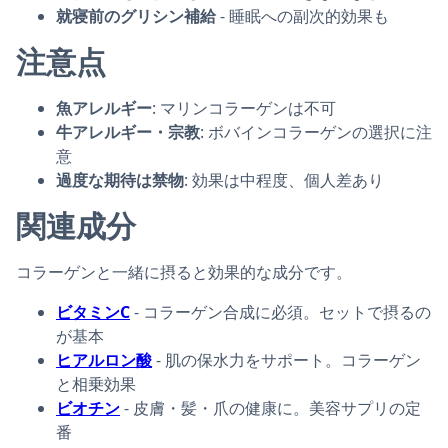
就寝前のグリシン補給
- 睡眠への副次的効果も
注意点
魚アレルギー
: マリンコラーゲンは不可
牛アレルギー・宗教
: ボバインコラーゲンの選択に注
意
過度な期待は禁物
: 効果は中程度、個人差あり
関連成分
コラーゲンと一緒に摂ると効果的な成分です。
ビタミンC
- コラーゲン合成に必須。セットで摂るの
が基本
ヒアルロン酸
- 肌の保水力をサポート。コラーゲン
と相乗効果
ビオチン
- 皮膚・髪・爪の健康に。美容サプリの定
番