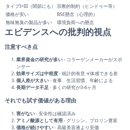
タイプI+III（関節にも）
宗教的制約（ヒンドゥー等）
価格が安い
BSE懸念（心理的）
無味無臭の製品が多い
環境負荷への懸念
エビデンスへの批判的視点
注意すべき点
業界資金の研究が多い
- コラーゲンメーカーがスポ
ンサー
効果サイズは中程度
- 統計的有意 ≠ 体感できる差
個人差が大きい
- 食事、生活習慣、年齢による
長期データ不足
- 多くの研究が3-6ヶ月
それでも試す価値がある理由
害がない
- 安全性は確認済み
アミノ酸源として有用
- グリシン、プロリン豊富
価格が続けやすい
- 高級美容液より安価