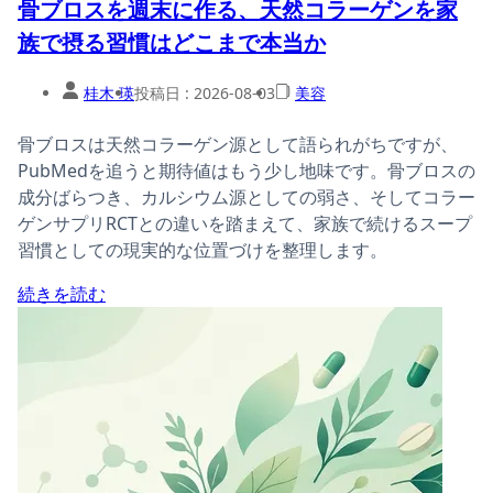
骨ブロスを週末に作る、天然コラーゲンを家
族で摂る習慣はどこまで本当か
桂木 瑛
投稿日 :
2026-08-03
美容
骨ブロスは天然コラーゲン源として語られがちですが、
PubMedを追うと期待値はもう少し地味です。骨ブロスの
成分ばらつき、カルシウム源としての弱さ、そしてコラー
ゲンサプリRCTとの違いを踏まえて、家族で続けるスープ
習慣としての現実的な位置づけを整理します。
続きを読む