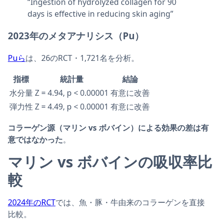
“Ingestion of hydrolyzed collagen for 90
days is effective in reducing skin aging”
2023年のメタアナリシス（Pu）
Puら
は、26のRCT・1,721名を分析。
指標
統計量
結論
水分量
Z = 4.94, p < 0.00001
有意に改善
弾力性
Z = 4.49, p < 0.00001
有意に改善
コラーゲン源（マリン vs ボバイン）による効果の差は有
意ではなかった
。
マリン vs ボバインの吸収率比
較
2024年のRCT
では、魚・豚・牛由来のコラーゲンを直接
比較。