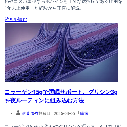
格やコスパ重視ならボバインも十分な選択肢である理由を
1年以上使用した経験から正直に解説。
続きを読む
コラーゲン15gで睡眠サポート、グリシン3g
を夜ルーティンに組み込む方法
結城 優衣
投稿日 :
2026-03-06
睡眠
コラーゲン15gから約3gのグリシンが摂れる。RCTでは就