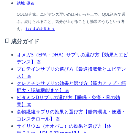
結城 優衣
QOL研究家。エビデンス弱いのは分かった上で、QOL込みで選
ぶ。続けられること、気分が上がることも効果のうちという考
え。
おすすめを見る →
成分ガイド
オメガ3（EPA・DHA）サプリの選び方【効果とエビ
デンス】
高
プロテインサプリの選び方【最適摂取量とエビデン
ス】
高
クレアチンサプリの効果と選び方【筋力アップ・筋
肥大・認知機能まで】
高
ビタミンDサプリの選び方【睡眠・免疫・骨の効
果】
高
食物繊維サプリの効果と選び方【腸内環境・便通・
コレステロール】
高
サイリウム（オオバコ）の効果と選び方【体