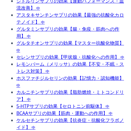
シトルリンサプリの効果【運動パフォーマンス・血
流改善】
中
アスタキサンチンサプリの効果【最強の抗酸化カロ
テノイド】
中
グルタミンサプリの効果【腸・免疫・筋肉への作
用】
中
グルタチオンサプリの効果【マスター抗酸化物質】
中
セレンサプリの効果【甲状腺・抗酸化への作用】
中
レモンバーム（メリッサ）の効果【不安・不眠・ス
トレス対策】
中
ホスファチジルセリンの効果【記憶力・認知機能】
中
カルニチンサプリの効果【脂肪燃焼・ミトコンドリ
ア】
中
5-HTPサプリの効果【セロトニン前駆体】
中
BCAAサプリの効果【筋肉・運動への作用】
中
ケルセチンサプリの効果【抗炎症・抗酸化フラボノ
イド】
中