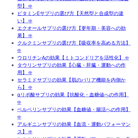
型】
中
ビタミンEサプリの選び方【天然型と合成型の違
い】
中
エクオールサプリの選び方【更年期・美容への効
果】
中
クルクミンサプリの選び方【吸収率を高める方法】
中
ウロリチンAの効果【ミトコンドリアを活性化】
中
タウリンサプリの効果【心臓・肝臓・運動への作
用】
中
セラミドサプリの効果【肌のバリア機能を内側か
ら】
中
αリポ酸サプリの効果【抗酸化・血糖値への作用】
中
ベルベリンサプリの効果【血糖値・腸活への作用】
中
アルギニンサプリの効果【血流・運動パフォーマン
ス】
中