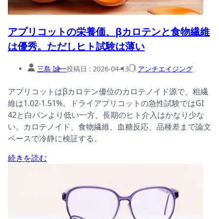
アプリコットの栄養価、βカロテンと食物繊維
は優秀。ただしヒト試験は薄い
三島 誠一
投稿日 :
2026-04-13
アンチエイジング
アプリコットはβカロテン優位のカロテノイド源で、粗繊
維は1.02-1.51%。ドライアプリコットの急性試験ではGI
42と白パンより低い一方、長期のヒト介入はかなり少な
い。カロテノイド、食物繊維、血糖反応、品種差まで論文
ベースで冷静に検証する。
続きを読む