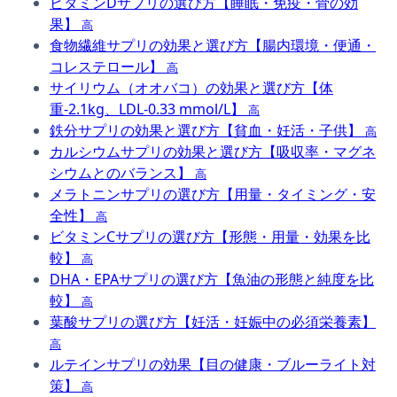
ビタミンDサプリの選び方【睡眠・免疫・骨の効
果】
高
食物繊維サプリの効果と選び方【腸内環境・便通・
コレステロール】
高
サイリウム（オオバコ）の効果と選び方【体
重-2.1kg、LDL-0.33 mmol/L】
高
鉄分サプリの効果と選び方【貧血・妊活・子供】
高
カルシウムサプリの効果と選び方【吸収率・マグネ
シウムとのバランス】
高
メラトニンサプリの選び方【用量・タイミング・安
全性】
高
ビタミンCサプリの選び方【形態・用量・効果を比
較】
高
DHA・EPAサプリの選び方【魚油の形態と純度を比
較】
高
葉酸サプリの選び方【妊活・妊娠中の必須栄養素】
高
ルテインサプリの効果【目の健康・ブルーライト対
策】
高