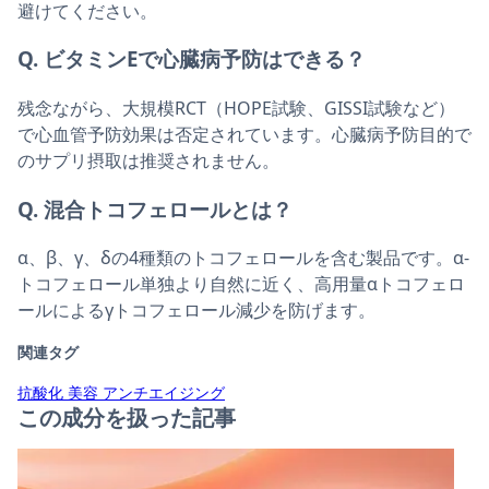
避けてください。
Q. ビタミンEで心臓病予防はできる？
残念ながら、大規模RCT（HOPE試験、GISSI試験など）
で心血管予防効果は否定されています。心臓病予防目的で
のサプリ摂取は推奨されません。
Q. 混合トコフェロールとは？
α、β、γ、δの4種類のトコフェロールを含む製品です。α-
トコフェロール単独より自然に近く、高用量αトコフェロ
ールによるγトコフェロール減少を防げます。
関連タグ
抗酸化
美容
アンチエイジング
この成分を扱った記事