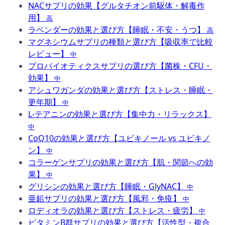
NACサプリの効果【グルタチオン前駆体・解毒作
用】
高
ラベンダーの効果と選び方【睡眠・不安・うつ】
高
マグネシウムサプリの種類と選び方【吸収率で比較
レビュー】
中
プロバイオティクスサプリの選び方【菌株・CFU・
効果】
中
アシュワガンダの効果と選び方【ストレス・睡眠・
更年期】
中
L-テアニンの効果と選び方【集中力・リラックス】
中
CoQ10の効果と選び方【ユビキノール vs ユビキノ
ン】
中
コラーゲンサプリの効果と選び方【肌・関節への効
果】
中
グリシンの効果と選び方【睡眠・GlyNAC】
中
亜鉛サプリの効果と選び方【風邪・免疫】
中
ロディオラの効果と選び方【ストレス・疲労】
中
ビタミンB群サプリの効果と選び方【活性型・複合