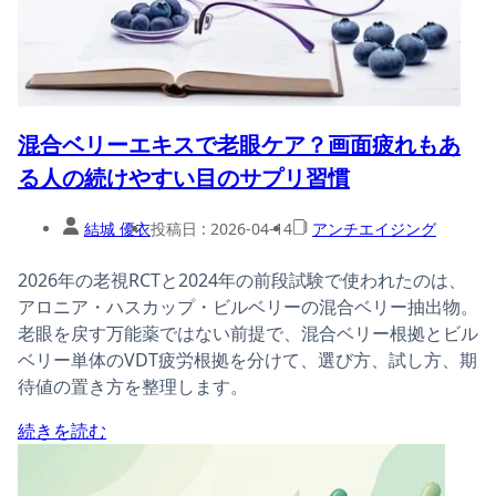
混合ベリーエキスで老眼ケア？画面疲れもあ
る人の続けやすい目のサプリ習慣
結城 優衣
投稿日 :
2026-04-14
アンチエイジング
2026年の老視RCTと2024年の前段試験で使われたのは、
アロニア・ハスカップ・ビルベリーの混合ベリー抽出物。
老眼を戻す万能薬ではない前提で、混合ベリー根拠とビル
ベリー単体のVDT疲労根拠を分けて、選び方、試し方、期
待値の置き方を整理します。
続きを読む