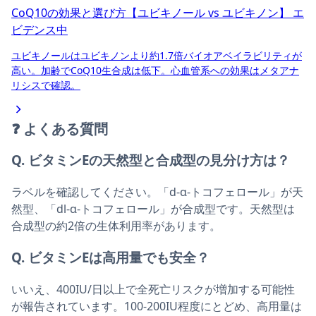
CoQ10の効果と選び方【ユビキノール vs ユビキノン】
エ
ビデンス中
ユビキノールはユビキノンより約1.7倍バイオアベイラビリティが
高い。加齢でCoQ10生合成は低下。心血管系への効果はメタアナ
リシスで確認。
❓
よくある質問
Q. ビタミンEの天然型と合成型の見分け方は？
ラベルを確認してください。「d-α-トコフェロール」が天
然型、「dl-α-トコフェロール」が合成型です。天然型は
合成型の約2倍の生体利用率があります。
Q. ビタミンEは高用量でも安全？
いいえ、400IU/日以上で全死亡リスクが増加する可能性
が報告されています。100-200IU程度にとどめ、高用量は