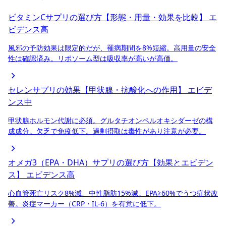
ビタミンCサプリの選び方【形態・用量・効果を比較】
エ
ビデンス高
風邪の予防効果は限定的だが、罹病期間を8%短縮。高用量の安全
性は確認済み。リポソーム型は吸収率が高いが高価。
セレンサプリの効果【甲状腺・抗酸化への作用】
エビデ
ンス中
甲状腺ホルモン代謝に必須。グルタチオンペルオキシダーゼの構
成成分。欠乏で免疫低下。過剰摂取は毒性があり注意が必要。
オメガ3（EPA・DHA）サプリの選び方【効果とエビデン
ス】
エビデンス高
心血管死亡リスク8%減、中性脂肪15%減。EPA≧60%でうつ症状改
善。炎症マーカー（CRP・IL-6）を有意に低下。