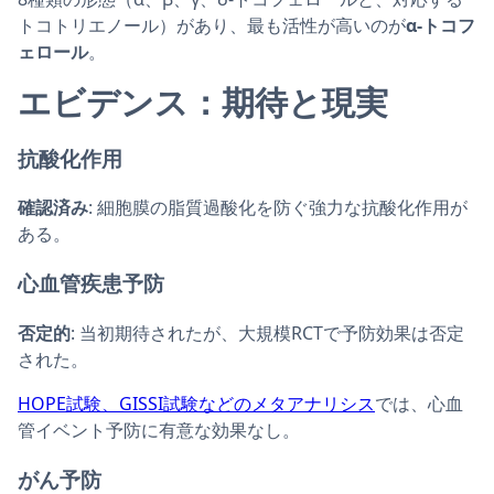
トコトリエノール）があり、最も活性が高いのが
α-トコフ
ェロール
。
エビデンス：期待と現実
抗酸化作用
確認済み
: 細胞膜の脂質過酸化を防ぐ強力な抗酸化作用が
ある。
心血管疾患予防
否定的
: 当初期待されたが、大規模RCTで予防効果は否定
された。
HOPE試験、GISSI試験などのメタアナリシス
では、心血
管イベント予防に有意な効果なし。
がん予防