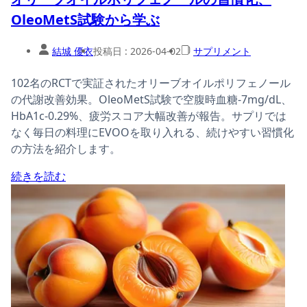
OleoMetS試験から学ぶ
結城 優衣
投稿日 :
2026-04-02
サプリメント
102名のRCTで実証されたオリーブオイルポリフェノール
の代謝改善効果。OleoMetS試験で空腹時血糖-7mg/dL、
HbA1c-0.29%、疲労スコア大幅改善が報告。サプリでは
なく毎日の料理にEVOOを取り入れる、続けやすい習慣化
の方法を紹介します。
続きを読む