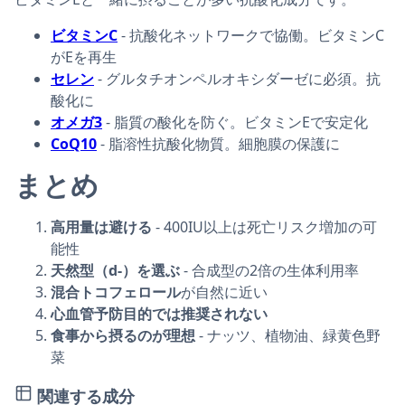
ビタミンC
- 抗酸化ネットワークで協働。ビタミンC
がEを再生
セレン
- グルタチオンペルオキシダーゼに必須。抗
酸化に
オメガ3
- 脂質の酸化を防ぐ。ビタミンEで安定化
CoQ10
- 脂溶性抗酸化物質。細胞膜の保護に
まとめ
高用量は避ける
- 400IU以上は死亡リスク増加の可
能性
天然型（d-）を選ぶ
- 合成型の2倍の生体利用率
混合トコフェロール
が自然に近い
心血管予防目的では推奨されない
食事から摂るのが理想
- ナッツ、植物油、緑黄色野
菜
関連する成分