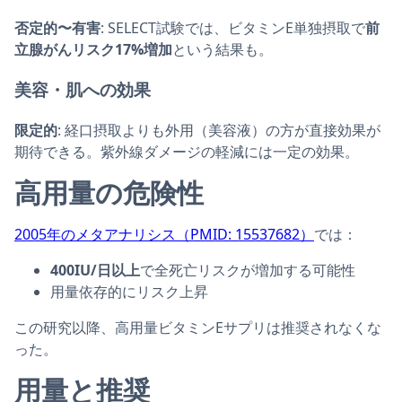
否定的〜有害
: SELECT試験では、ビタミンE単独摂取で
前
立腺がんリスク17%増加
という結果も。
美容・肌への効果
限定的
: 経口摂取よりも外用（美容液）の方が直接効果が
期待できる。紫外線ダメージの軽減には一定の効果。
高用量の危険性
2005年のメタアナリシス（PMID: 15537682）
では：
400IU/日以上
で全死亡リスクが増加する可能性
用量依存的にリスク上昇
この研究以降、高用量ビタミンEサプリは推奨されなくな
った。
用量と推奨