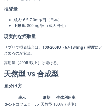
推奨量
成人
: 6.5-7.0mg/日（日本）
上限量
: 800mg/日（成人男性）
現実的な摂取量
サプリで摂る場合は、
100-200IU（67-134mg）程度
にと
どめるのが安全。
高用量（400IU以上）は避ける。
天然型 vs 合成型
見分け方
表示
形態
生体利用率
d-α-トコフェロール
天然型
100%（基準）