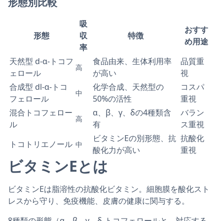
形態別比較
吸
おすす
形態
収
特徴
め用途
率
天然型 d-α-トコフ
食品由来、生体利用率
品質重
高
ェロール
が高い
視
合成型 dl-α-トコ
化学合成、天然型の
コスパ
中
フェロール
50%の活性
重視
混合トコフェロー
α、β、γ、δの4種類含
バラン
高
ル
有
ス重視
ビタミンEの別形態、抗
抗酸化
トコトリエノール
中
酸化力が高い
重視
ビタミンEとは
ビタミンEは脂溶性の抗酸化ビタミン。細胞膜を酸化スト
レスから守り、免疫機能、皮膚の健康に関与する。
8種類の形態（α、β、γ、δ-トコフェロールと、対応する