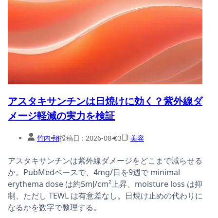
アスタキサンチンは日焼けに効く？紫外線ダ
メージ軽減の実力を検証
竹内 翔
投稿日 :
2026-08-03
美容
アスタキサンチンは紫外線ダメージをどこまで減らせる
か。PubMedベースで、4mg/日を9週で minimal
erythema dose は約5mJ/cm²上昇、moisture loss は抑
制、ただし TEWL は有意差なし。日焼け止めの代わりに
なるかを数字で整理する。