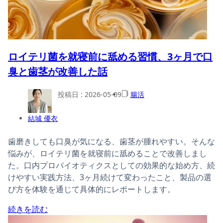
ロイテリ菌を就寝前に舐める習慣、3ヶ月で口
臭と歯茎が改善した話
投稿日 :
2026-05-09
腸活
結城 優衣
歯磨きしても口臭が気になる、歯茎が腫れやすい。そんな
悩みが、ロイテリ菌を就寝前に舐めることで改善しまし
た。口内プロバイオティクスとしての効果的な始め方、続
けやすい実践方法、3ヶ月続けて変わったこと、製品の選
び方を体験を通じて具体的にレポートします。
続きを読む