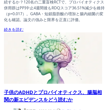
続するか？120名の二重盲検RCTで、プロバイオティクス
併用群はPPI中止4週間後もRDQスコア36.51%減少を維持
（p=0.017）。GABA・短鎖脂肪酸の増加と腸内細菌の変
化も確認。論文の強みと限界を正直に評価。
続きを読む
子供のADHDとプロバイオティクス、腸脳相
関の新エビデンスをどう読むか