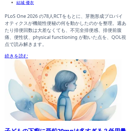
結城 優衣
PLoS One 2026 の78人RCTをもとに、芽胞形成プロバイ
オティクスが機能性便秘の何を動かしたのかを整理。週あ
たり排便回数は大差なくても、不完全排便感、排便前腹
痛、便性状、physical functioning が動いた点を、QOL視
点で読み解きます。
続きを読む
子どもの下痢に亜鉛20mgは多すぎる？低用量