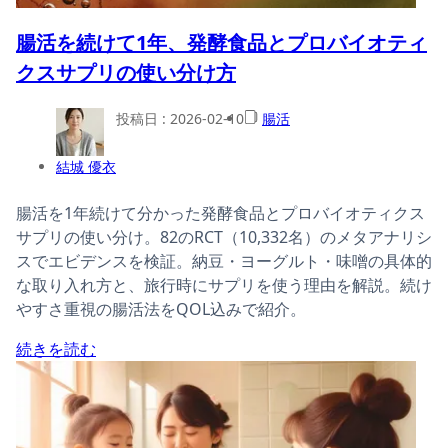
腸活を続けて1年、発酵食品とプロバイオティ
クスサプリの使い分け方
投稿日 :
2026-02-10
腸活
結城 優衣
腸活を1年続けて分かった発酵食品とプロバイオティクス
サプリの使い分け。82のRCT（10,332名）のメタアナリシ
スでエビデンスを検証。納豆・ヨーグルト・味噌の具体的
な取り入れ方と、旅行時にサプリを使う理由を解説。続け
やすさ重視の腸活法をQOL込みで紹介。
続きを読む