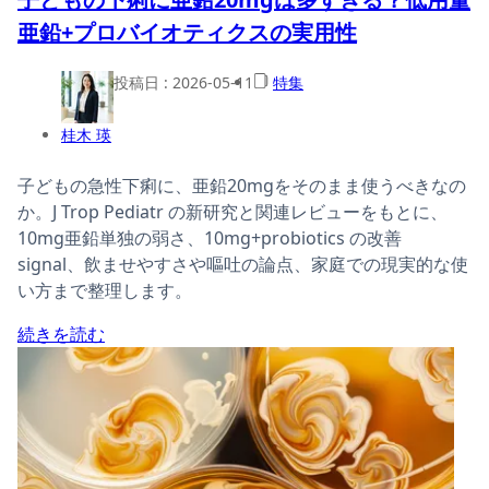
亜鉛+プロバイオティクスの実用性
投稿日 :
2026-05-11
特集
桂木 瑛
子どもの急性下痢に、亜鉛20mgをそのまま使うべきなの
か。J Trop Pediatr の新研究と関連レビューをもとに、
10mg亜鉛単独の弱さ、10mg+probiotics の改善
signal、飲ませやすさや嘔吐の論点、家庭での現実的な使
い方まで整理します。
続きを読む