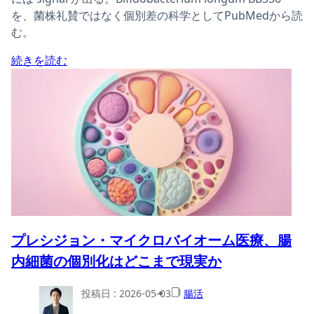
を、菌株礼賛ではなく個別差の科学としてPubMedから読
む。
続きを読む
プレシジョン・マイクロバイオーム医療、腸
内細菌の個別化はどこまで現実か
投稿日 :
2026-05-03
腸活