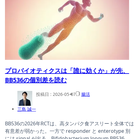
プロバイオティクスは「誰に効くか」が先、
BB536の個別差を読む
投稿日 :
2026-05-07
腸活
三島 誠一
BB536の2026年RCTは、高タンパク食アスリート全体では
有意差が弱かった。一方で responder と enterotype 別
には signal が出る。Bifidobacterium longum BB536