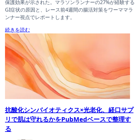
保護効果が示された。マラソンランナーの27%が経験する
GI症状の原因と、レース前4週間の腸活対策をワーママラ
ンナー視点でレポートします。
続きを読む
抗酸化シンバイオティクス×光老化、経口サプ
リで肌は守れるかをPubMedベースで整理す
る