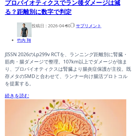
プロバイオティクスでラン後ダメージは減
る？距離別に数字で判定
投稿日 :
2026-04-30
サプリメント
竹内 翔
JISSN 2026のLp299v RCTを、ランニング距離別に腎臓・
筋肉・腸ダメージで整理。107km以上でダメージが強ま
り、プロバイオティクスは腎臓より腸炎症保護が主役。既
存メタのSMDと合わせて、ランナー向け腸活プロトコル
を提案する。
続きを読む