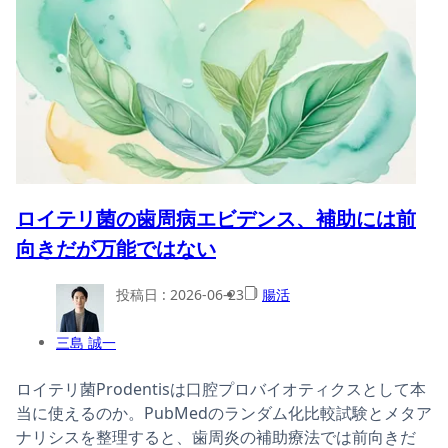
ロイテリ菌の歯周病エビデンス、補助には前
向きだが万能ではない
投稿日 :
2026-06-23
腸活
三島 誠一
ロイテリ菌Prodentisは口腔プロバイオティクスとして本
当に使えるのか。PubMedのランダム化比較試験とメタア
ナリシスを整理すると、歯周炎の補助療法では前向きだ