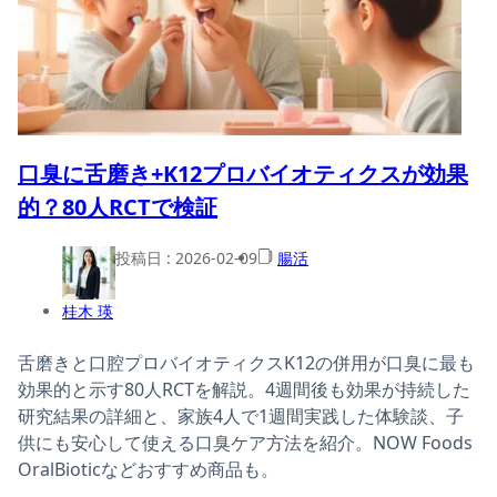
口臭に舌磨き+K12プロバイオティクスが効果
的？80人RCTで検証
投稿日 :
2026-02-09
腸活
桂木 瑛
舌磨きと口腔プロバイオティクスK12の併用が口臭に最も
効果的と示す80人RCTを解説。4週間後も効果が持続した
研究結果の詳細と、家族4人で1週間実践した体験談、子
供にも安心して使える口臭ケア方法を紹介。NOW Foods
OralBioticなどおすすめ商品も。