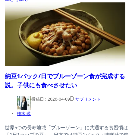
納豆1パック/日でブルーゾーン食が完成する
説。子供にも食べさせたい
投稿日 :
2026-04-09
サプリメント
桂木 瑛
世界5つの長寿地域「ブルーゾーン」に共通する食習慣は
「1日1カップの豆」。日本では納豆1パック＋味噌汁で簡