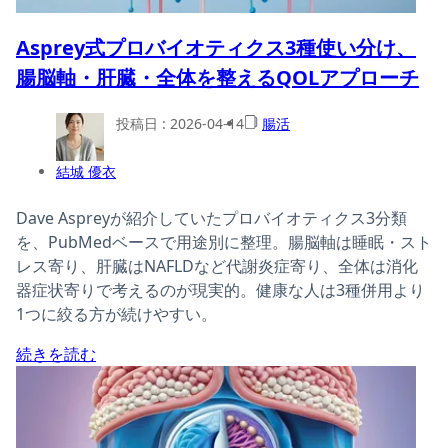
Asprey式プロバイオティクス3種使い分け、
腸脳軸・肝臓・全体を整えるQOLアプローチ
投稿日 :
2026-04-14
腸活
結城 優衣
Dave Aspreyが紹介していたプロバイオティクス3分類
を、PubMedベースで用途別に整理。腸脳軸は睡眠・スト
レス寄り、肝臓はNAFLDなど代謝炎症寄り、全体は消化
器症状寄りで考えるのが現実的。健康な人は3種併用より
1つに絞る方が続けやすい。
続きを読む