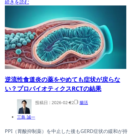
続きを読む
逆流性食道炎の薬をやめても症状が戻らな
い？プロバイオティクスRCTの結果
投稿日 :
2026-02-22
腸活
三島 誠一
PPI（胃酸抑制薬）を中止した後もGERD症状の緩和が持