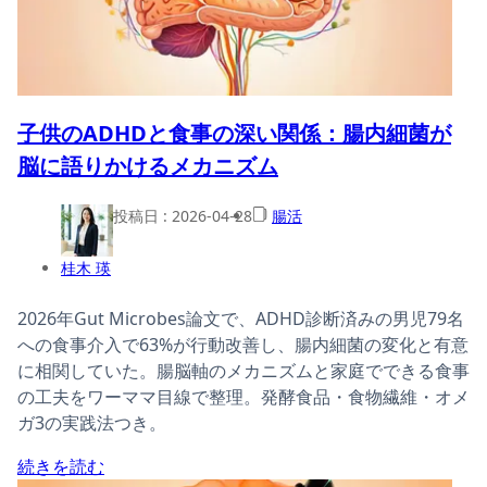
子供のADHDと食事の深い関係：腸内細菌が
脳に語りかけるメカニズム
投稿日 :
2026-04-28
腸活
桂木 瑛
2026年Gut Microbes論文で、ADHD診断済みの男児79名
への食事介入で63%が行動改善し、腸内細菌の変化と有意
に相関していた。腸脳軸のメカニズムと家庭でできる食事
の工夫をワーママ目線で整理。発酵食品・食物繊維・オメ
ガ3の実践法つき。
続きを読む