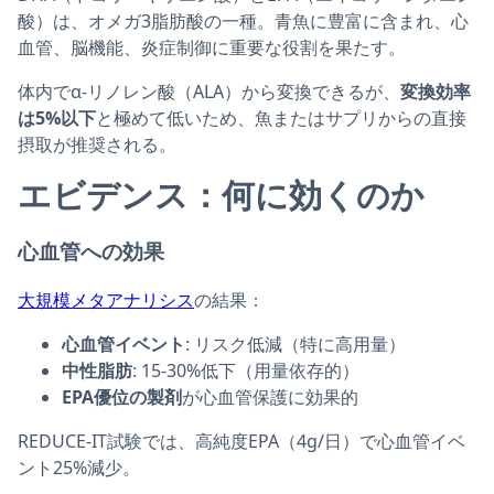
酸）は、オメガ3脂肪酸の一種。青魚に豊富に含まれ、心
血管、脳機能、炎症制御に重要な役割を果たす。
体内でα-リノレン酸（ALA）から変換できるが、
変換効率
は5%以下
と極めて低いため、魚またはサプリからの直接
摂取が推奨される。
エビデンス：何に効くのか
心血管への効果
大規模メタアナリシス
の結果：
心血管イベント
: リスク低減（特に高用量）
中性脂肪
: 15-30%低下（用量依存的）
EPA優位の製剤
が心血管保護に効果的
REDUCE-IT試験では、高純度EPA（4g/日）で心血管イベ
ント25%減少。