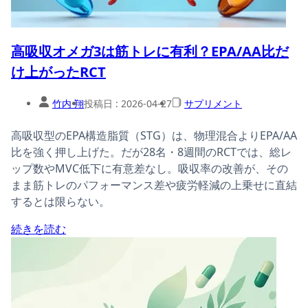
高吸収オメガ3は筋トレに有利？EPA/AA比だ
け上がったRCT
竹内 翔
投稿日 :
2026-04-27
サプリメント
高吸収型のEPA構造脂質（STG）は、物理混合よりEPA/AA
比を強く押し上げた。だが28名・8週間のRCTでは、総レ
ップ数やMVC低下に有意差なし。吸収率の改善が、その
まま筋トレのパフォーマンス差や疲労軽減の上乗せに直結
するとは限らない。
続きを読む