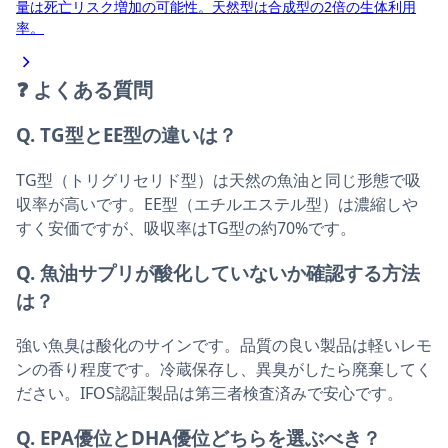
量は死亡リスク増加の可能性。天然型は合成型の2倍の生体利用
率。
❓
よくある質問
Q. TG型とEE型の違いは？
TG型（トリグリセリド型）は天然の魚油と同じ形態で吸
収率が高いです。EE型（エチルエステル型）は濃縮しや
すく安価ですが、吸収率はTG型の約70%です。
Q. 魚油サプリが酸化していないか確認する方法
は？
強い魚臭は酸化のサインです。品質の良い製品は軽いレモ
ンの香り程度です。冷蔵保存し、異臭がしたら廃棄してく
ださい。IFOS認証製品は第三者検査済みで安心です。
Q. EPA優位とDHA優位どちらを選ぶべき？