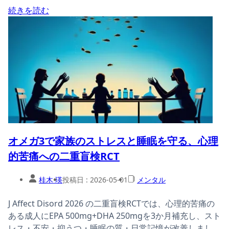
続きを読む
オメガ3で家族のストレスと睡眠を守る、心理
的苦痛への二重盲検RCT
桂木 瑛
投稿日 :
2026-05-01
メンタル
J Affect Disord 2026 の二重盲検RCTでは、心理的苦痛の
ある成人にEPA 500mg+DHA 250mgを3か月補充し、スト
レス・不安・抑うつ・睡眠の質・日常記憶が改善しまし