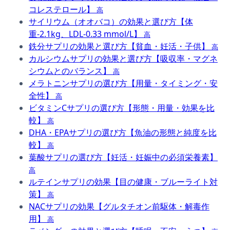
コレステロール】
高
サイリウム（オオバコ）の効果と選び方【体
重-2.1kg、LDL-0.33 mmol/L】
高
鉄分サプリの効果と選び方【貧血・妊活・子供】
高
カルシウムサプリの効果と選び方【吸収率・マグネ
シウムとのバランス】
高
メラトニンサプリの選び方【用量・タイミング・安
全性】
高
ビタミンCサプリの選び方【形態・用量・効果を比
較】
高
DHA・EPAサプリの選び方【魚油の形態と純度を比
較】
高
葉酸サプリの選び方【妊活・妊娠中の必須栄養素】
高
ルテインサプリの効果【目の健康・ブルーライト対
策】
高
NACサプリの効果【グルタチオン前駆体・解毒作
用】
高