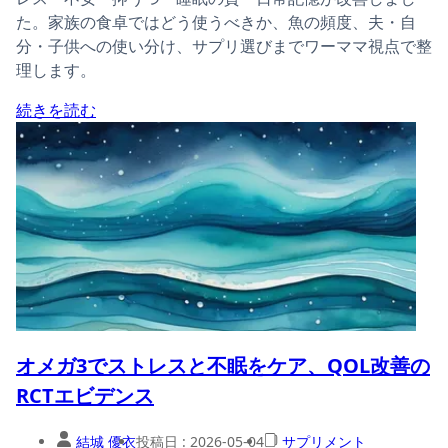
た。家族の食卓ではどう使うべきか、魚の頻度、夫・自
分・子供への使い分け、サプリ選びまでワーママ視点で整
理します。
続きを読む
オメガ3でストレスと不眠をケア、QOL改善の
RCTエビデンス
結城 優衣
投稿日 :
2026-05-04
サプリメント