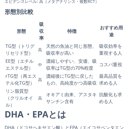
エビデンスレベル: 高（メタアナリシス・複数RCT）
形態別比較
吸
おすすめ用
形態
収
特徴
途
率
TG型（トリグ
天然の魚油と同じ形態、
吸収効率を
高
リセリド型）
吸収率が高い
重視する人
EE型（エチル
濃縮しやすい、安価、吸
コスパ重視
中
エステル型）
収率はTG型の70%程度
rTG型（再エス
濃縮後にTG型に戻した
最高品質を
高
テル化TG型）
もの、高純度かつ高吸収
求める人
リン脂質型
オキアミ由来、アスタキ
抗酸化も求
（クリルオイ
高
サンチン含有
める人
ル）
DHA・EPAとは
DHA（ドコサヘキサエン酸）とEPA（エイコサペンタエン