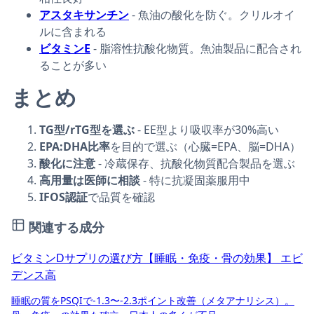
アスタキサンチン
- 魚油の酸化を防ぐ。クリルオイ
ルに含まれる
ビタミンE
- 脂溶性抗酸化物質。魚油製品に配合され
ることが多い
まとめ
TG型/rTG型を選ぶ
- EE型より吸収率が30%高い
EPA:DHA比率
を目的で選ぶ（心臓=EPA、脳=DHA）
酸化に注意
- 冷蔵保存、抗酸化物質配合製品を選ぶ
高用量は医師に相談
- 特に抗凝固薬服用中
IFOS認証
で品質を確認
関連する成分
ビタミンDサプリの選び方【睡眠・免疫・骨の効果】
エビ
デンス高
睡眠の質をPSQIで-1.3〜-2.3ポイント改善（メタアナリシス）。