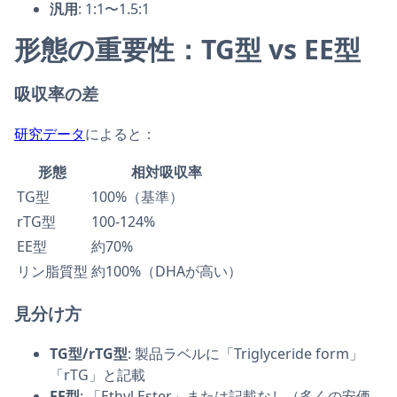
汎用
: 1:1〜1.5:1
形態の重要性：TG型 vs EE型
吸収率の差
研究データ
によると：
形態
相対吸収率
TG型
100%（基準）
rTG型
100-124%
EE型
約70%
リン脂質型
約100%（DHAが高い）
見分け方
TG型/rTG型
: 製品ラベルに「Triglyceride form」
「rTG」と記載
EE型
: 「Ethyl Ester」または記載なし（多くの安価