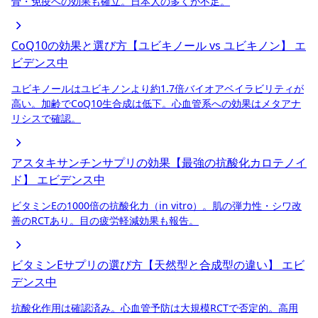
骨・免疫への効果も確立。日本人の多くが不足。
CoQ10の効果と選び方【ユビキノール vs ユビキノン】
エ
ビデンス中
ユビキノールはユビキノンより約1.7倍バイオアベイラビリティが
高い。加齢でCoQ10生合成は低下。心血管系への効果はメタアナ
リシスで確認。
アスタキサンチンサプリの効果【最強の抗酸化カロテノイ
ド】
エビデンス中
ビタミンEの1000倍の抗酸化力（in vitro）。肌の弾力性・シワ改
善のRCTあり。目の疲労軽減効果も報告。
ビタミンEサプリの選び方【天然型と合成型の違い】
エビ
デンス中
抗酸化作用は確認済み。心血管予防は大規模RCTで否定的。高用