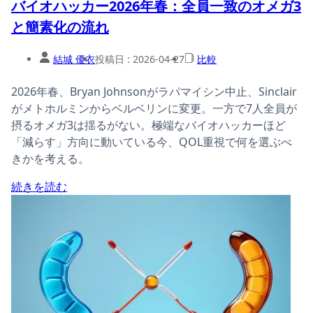
バイオハッカー2026年春：全員一致のオメガ3
と簡素化の流れ
結城 優衣
投稿日 :
2026-04-27
比較
2026年春、Bryan Johnsonがラパマイシン中止、Sinclair
がメトホルミンからベルベリンに変更。一方で7人全員が
摂るオメガ3は揺るがない。極端なバイオハッカーほど
「減らす」方向に動いている今、QOL重視で何を選ぶべ
きかを考える。
続きを読む