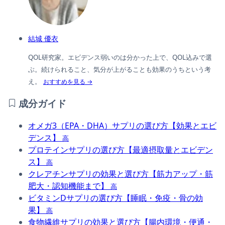
結城 優衣
QOL研究家。エビデンス弱いのは分かった上で、QOL込みで選
ぶ。続けられること、気分が上がることも効果のうちという考
え。
おすすめを見る →
成分ガイド
オメガ3（EPA・DHA）サプリの選び方【効果とエビ
デンス】
高
プロテインサプリの選び方【最適摂取量とエビデン
ス】
高
クレアチンサプリの効果と選び方【筋力アップ・筋
肥大・認知機能まで】
高
ビタミンDサプリの選び方【睡眠・免疫・骨の効
果】
高
食物繊維サプリの効果と選び方【腸内環境・便通・