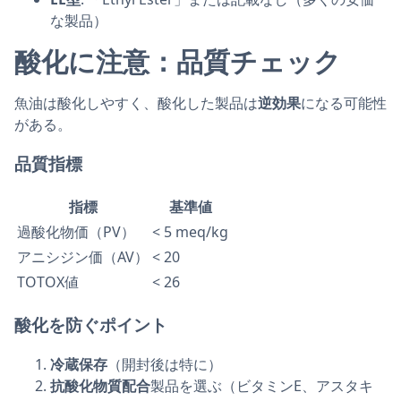
な製品）
酸化に注意：品質チェック
魚油は酸化しやすく、酸化した製品は
逆効果
になる可能性
がある。
品質指標
指標
基準値
過酸化物価（PV）
< 5 meq/kg
アニシジン価（AV）
< 20
TOTOX値
< 26
酸化を防ぐポイント
冷蔵保存
（開封後は特に）
抗酸化物質配合
製品を選ぶ（ビタミンE、アスタキ