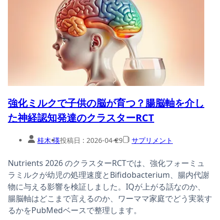
強化ミルクで子供の脳が育つ？腸脳軸を介し
た神経認知発達のクラスターRCT
桂木 瑛
投稿日 :
2026-04-29
サプリメント
Nutrients 2026 のクラスターRCTでは、強化フォーミュ
ラミルクが幼児の処理速度とBifidobacterium、腸内代謝
物に与える影響を検証しました。IQが上がる話なのか、
腸脳軸はどこまで言えるのか、ワーママ家庭でどう実装す
るかをPubMedベースで整理します。