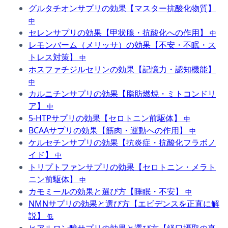
グルタチオンサプリの効果【マスター抗酸化物質】
中
セレンサプリの効果【甲状腺・抗酸化への作用】
中
レモンバーム（メリッサ）の効果【不安・不眠・ス
トレス対策】
中
ホスファチジルセリンの効果【記憶力・認知機能】
中
カルニチンサプリの効果【脂肪燃焼・ミトコンドリ
ア】
中
5-HTPサプリの効果【セロトニン前駆体】
中
BCAAサプリの効果【筋肉・運動への作用】
中
ケルセチンサプリの効果【抗炎症・抗酸化フラボノ
イド】
中
トリプトファンサプリの効果【セロトニン・メラト
ニン前駆体】
中
カモミールの効果と選び方【睡眠・不安】
中
NMNサプリの効果と選び方【エビデンスを正直に解
説】
低
ヒアルロン酸サプリの効果と選び方【経口摂取の真