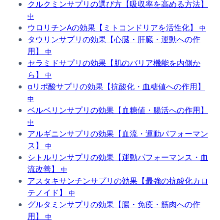
クルクミンサプリの選び方【吸収率を高める方法】
中
ウロリチンAの効果【ミトコンドリアを活性化】
中
タウリンサプリの効果【心臓・肝臓・運動への作
用】
中
セラミドサプリの効果【肌のバリア機能を内側か
ら】
中
αリポ酸サプリの効果【抗酸化・血糖値への作用】
中
ベルベリンサプリの効果【血糖値・腸活への作用】
中
アルギニンサプリの効果【血流・運動パフォーマン
ス】
中
シトルリンサプリの効果【運動パフォーマンス・血
流改善】
中
アスタキサンチンサプリの効果【最強の抗酸化カロ
テノイド】
中
グルタミンサプリの効果【腸・免疫・筋肉への作
用】
中