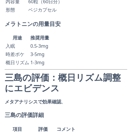
内容量
60粒（60日分）
形態
ベジカプセル
メラトニンの用量目安
用途
推奨用量
入眠
0.5-3mg
時差ボケ
3-5mg
概日リズム
1-3mg
三島の評価：概日リズム調整
にエビデンス
メタアナリシスで効果確認
。
三島の評価詳細
項目
評価
コメント