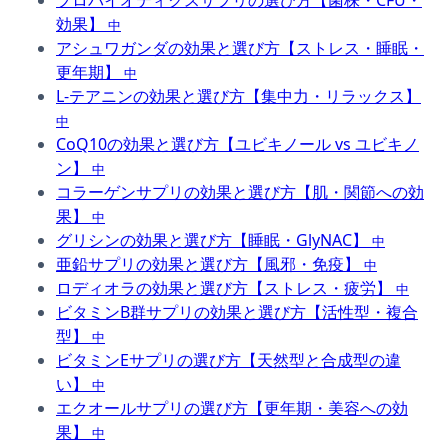
効果】
中
アシュワガンダの効果と選び方【ストレス・睡眠・
更年期】
中
L-テアニンの効果と選び方【集中力・リラックス】
中
CoQ10の効果と選び方【ユビキノール vs ユビキノ
ン】
中
コラーゲンサプリの効果と選び方【肌・関節への効
果】
中
グリシンの効果と選び方【睡眠・GlyNAC】
中
亜鉛サプリの効果と選び方【風邪・免疫】
中
ロディオラの効果と選び方【ストレス・疲労】
中
ビタミンB群サプリの効果と選び方【活性型・複合
型】
中
ビタミンEサプリの選び方【天然型と合成型の違
い】
中
エクオールサプリの選び方【更年期・美容への効
果】
中