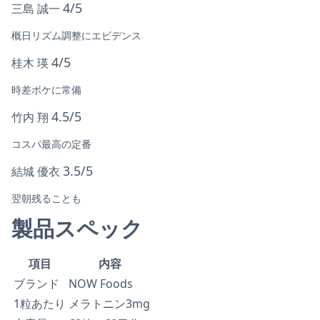
4/5
三島 誠一
概日リズム調整にエビデンス
4/5
桂木 瑛
時差ボケに常備
4.5/5
竹内 翔
コスパ最高の定番
3.5/5
結城 優衣
翌朝残ることも
製品スペック
項目
内容
ブランド
NOW Foods
1粒あたり
メラトニン3mg