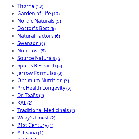
Thorne
(13)
Garden of Life
(10)
Nordic Naturals
(9)
Doctor's Best
(6)
Natural Factors
(6)
Swanson
(6)
Nutricost
(5)
Source Naturals
(5)
Sports Research
(4)
Jarrow Formulas
(3)
Optimum Nutrition
(3)
ProHealth Longevity
(3)
Dr. Teal's
(2)
KAL
(2)
Traditional Medicinals
(2)
Wiley's Finest
(2)
21st Century
(1)
Artisana
(1)