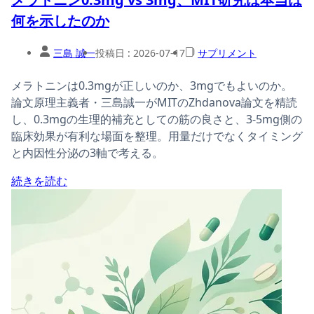
何を示したのか
三島 誠一
投稿日 :
2026-07-17
サプリメント
メラトニンは0.3mgが正しいのか、3mgでもよいのか。
論文原理主義者・三島誠一がMITのZhdanova論文を精読
し、0.3mgの生理的補充としての筋の良さと、3-5mg側の
臨床効果が有利な場面を整理。用量だけでなくタイミング
と内因性分泌の3軸で考える。
続きを読む