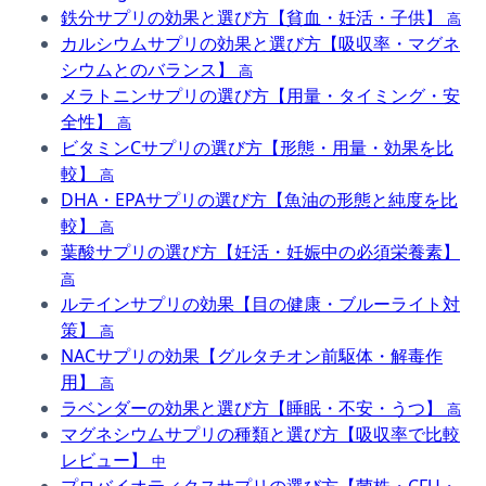
鉄分サプリの効果と選び方【貧血・妊活・子供】
高
カルシウムサプリの効果と選び方【吸収率・マグネ
シウムとのバランス】
高
メラトニンサプリの選び方【用量・タイミング・安
全性】
高
ビタミンCサプリの選び方【形態・用量・効果を比
較】
高
DHA・EPAサプリの選び方【魚油の形態と純度を比
較】
高
葉酸サプリの選び方【妊活・妊娠中の必須栄養素】
高
ルテインサプリの効果【目の健康・ブルーライト対
策】
高
NACサプリの効果【グルタチオン前駆体・解毒作
用】
高
ラベンダーの効果と選び方【睡眠・不安・うつ】
高
マグネシウムサプリの種類と選び方【吸収率で比較
レビュー】
中
プロバイオティクスサプリの選び方【菌株・CFU・