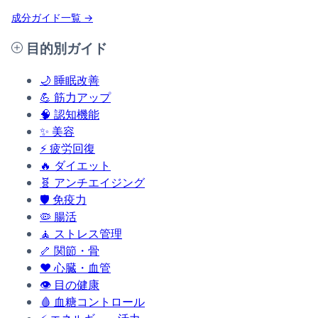
成分ガイド一覧 →
目的別ガイド
🌙
睡眠改善
💪
筋力アップ
🧠
認知機能
✨
美容
⚡
疲労回復
🔥
ダイエット
🧬
アンチエイジング
🛡️
免疫力
🦠
腸活
🧘
ストレス管理
🦴
関節・骨
❤️
心臓・血管
👁️
目の健康
🩸
血糖コントロール