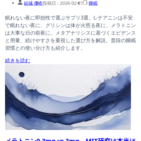
結城 優衣
投稿日 :
2026-02-27
睡眠
眠れない夜に即効性で選ぶサプリ3選。L-テアニンは不安
で眠れない夜に、グリシンは体が火照る夜に、メラトニン
は大事な日の前夜に。メタアナリシスに基づくエビデンス
と用量、続けやすさを重視した選び方を解説。普段の睡眠
習慣との使い分け方も紹介します。
続きを読む
メラトニン0.3mg vs 3mg、MIT研究は本当は