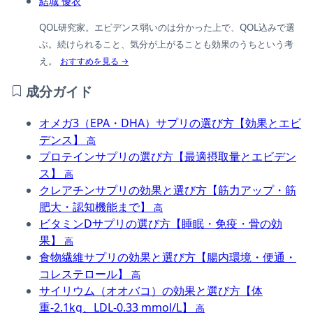
結城 優衣
QOL研究家。エビデンス弱いのは分かった上で、QOL込みで選
ぶ。続けられること、気分が上がることも効果のうちという考
え。
おすすめを見る →
成分ガイド
オメガ3（EPA・DHA）サプリの選び方【効果とエビ
デンス】
高
プロテインサプリの選び方【最適摂取量とエビデン
ス】
高
クレアチンサプリの効果と選び方【筋力アップ・筋
肥大・認知機能まで】
高
ビタミンDサプリの選び方【睡眠・免疫・骨の効
果】
高
食物繊維サプリの効果と選び方【腸内環境・便通・
コレステロール】
高
サイリウム（オオバコ）の効果と選び方【体
重-2.1kg、LDL-0.33 mmol/L】
高