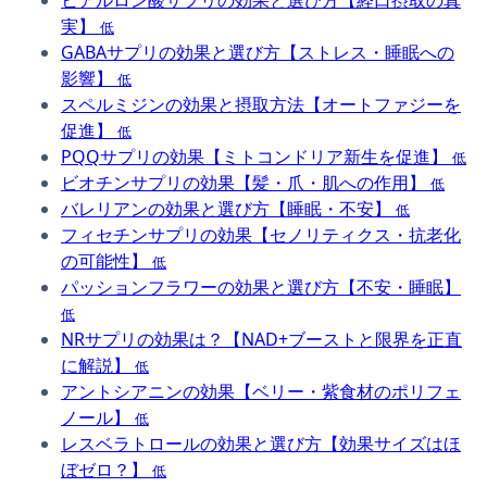
実】
低
GABAサプリの効果と選び方【ストレス・睡眠への
影響】
低
スペルミジンの効果と摂取方法【オートファジーを
促進】
低
PQQサプリの効果【ミトコンドリア新生を促進】
低
ビオチンサプリの効果【髪・爪・肌への作用】
低
バレリアンの効果と選び方【睡眠・不安】
低
フィセチンサプリの効果【セノリティクス・抗老化
の可能性】
低
パッションフラワーの効果と選び方【不安・睡眠】
低
NRサプリの効果は？【NAD+ブーストと限界を正直
に解説】
低
アントシアニンの効果【ベリー・紫食材のポリフェ
ノール】
低
レスベラトロールの効果と選び方【効果サイズはほ
ぼゼロ？】
低