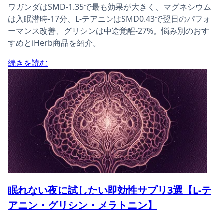
ワガンダはSMD-1.35で最も効果が大きく、マグネシウム
は入眠潜時-17分、L-テアニンはSMD0.43で翌日のパフォ
ーマンス改善、グリシンは中途覚醒-27%。悩み別のおす
すめとiHerb商品を紹介。
続きを読む
眠れない夜に試したい即効性サプリ3選【L-テ
アニン・グリシン・メラトニン】