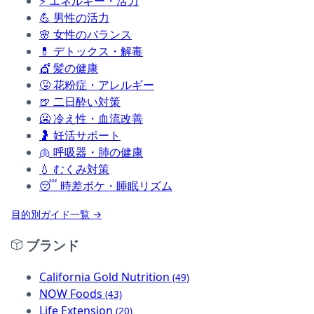
⚡
エネルギー・活力
💪
男性の活力
🌸
女性のバランス
💊
デトックス・解毒
💇
髪の健康
🤧
花粉症・アレルギー
🍺
二日酔い対策
🥶
冷え性・血流改善
🤰
妊活サポート
🫁
呼吸器・肺の健康
💧
むくみ対策
😴
時差ボケ・睡眠リズム
目的別ガイド一覧 →
ブランド
California Gold Nutrition
(49)
NOW Foods
(43)
Life Extension
(20)