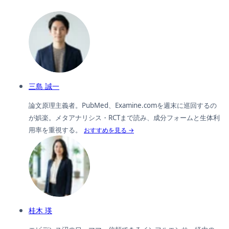
三島 誠一
論文原理主義者。PubMed、Examine.comを週末に巡回するの
が娯楽。メタアナリシス・RCTまで読み、成分フォームと生体利
用率を重視する。
おすすめを見る →
桂木 瑛