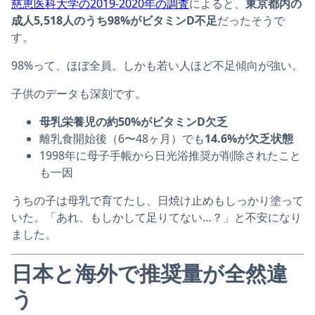
慈恵医科大学の2019-2020年の調査
によると、
東京都内の
成人5,518人のうち98%がビタミンD不足
だったそうで
す。
98%って、ほぼ全員。しかも若い人ほど不足傾向が強い。
子供のデータも深刻です。
母乳栄養児の約50%がビタミンD欠乏
離乳食開始後（6〜48ヶ月）でも
14.6%が欠乏状態
1998年に母子手帳から日光浴推奨が削除されたこと
も一因
うちの子は母乳で育てたし、日焼け止めもしっかり塗って
いた。「あれ、もしかして足りてない…？」と不安になり
ました。
日本と海外で推奨量が全然違
う