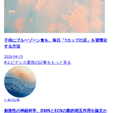
子供にブルーゾーン食を。毎日「1カップの豆」を習慣化
する方法
2026-04-13
#エビデンス重視の記事をもっと見る
← 前の記事
創造性の神経科学、DMNとECNの動的相互作用を論文か