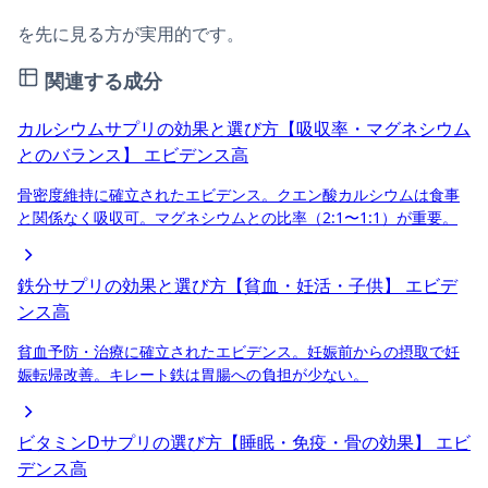
を先に見る方が実用的です。
関連する成分
カルシウムサプリの効果と選び方【吸収率・マグネシウム
とのバランス】
エビデンス高
骨密度維持に確立されたエビデンス。クエン酸カルシウムは食事
と関係なく吸収可。マグネシウムとの比率（2:1〜1:1）が重要。
鉄分サプリの効果と選び方【貧血・妊活・子供】
エビデ
ンス高
貧血予防・治療に確立されたエビデンス。妊娠前からの摂取で妊
娠転帰改善。キレート鉄は胃腸への負担が少ない。
ビタミンDサプリの選び方【睡眠・免疫・骨の効果】
エビ
デンス高