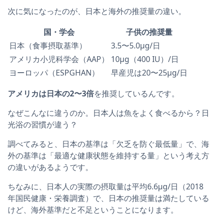
次に気になったのが、日本と海外の推奨量の違い。
国・学会
子供の推奨量
日本（食事摂取基準）
3.5〜5.0μg/日
アメリカ小児科学会（AAP）
10μg（400 IU）/日
ヨーロッパ（ESPGHAN）
早産児は20〜25μg/日
アメリカは日本の2〜3倍
を推奨しているんです。
なぜこんなに違うのか。日本人は魚をよく食べるから？日
光浴の習慣が違う？
調べてみると、日本の基準は「欠乏を防ぐ最低量」で、海
外の基準は「最適な健康状態を維持する量」という考え方
の違いがあるようです。
ちなみに、日本人の実際の摂取量は平均6.6μg/日（2018
年国民健康・栄養調査）で、日本の推奨量は満たしている
けど、海外基準だと不足ということになります。