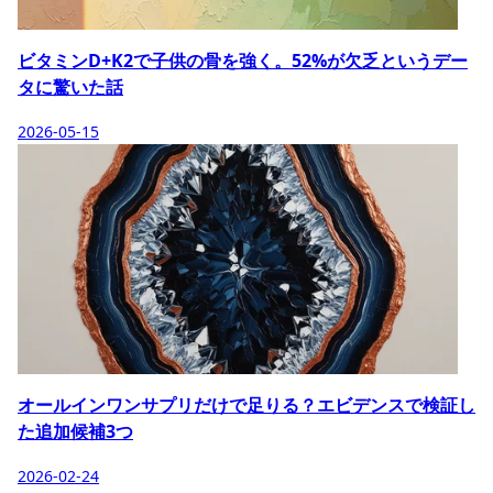
ビタミンD+K2で子供の骨を強く。52%が欠乏というデー
タに驚いた話
2026-05-15
オールインワンサプリだけで足りる？エビデンスで検証し
た追加候補3つ
2026-02-24