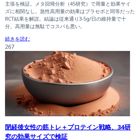
主張を検証。メタ回帰分析（45研究）で用量と効果サイ
ズに相関なし。急性高用量の効果はプラセボと同等だった
RCT結果を解説。結論は従来通り3-5g/日の維持量で十
分。高用量は無駄でコスパも悪い。
続きを読む
267
閉経後女性の筋トレ＋プロテイン戦略、34研
究の効果サイズで検証