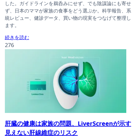
した。ガイドラインを鵜呑みにせず、でも陰謀論にも寄せ
ず、日本のママが家族の食事をどう選ぶか。科学報告、系
統レビュー、健診データ、買い物の現実をつなげて整理し
ます。
続きを読む
276
肝臓の健康は家族の問題、LiverScreenが示す
見えない肝線維症のリスク