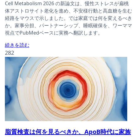
Cell Metabolism 2026 の新論文は、慢性ストレスが扁桃
体アストロサイト老化を進め、不安様行動と高血糖を生む
経路をマウスで示しました。では家庭では何を変えるべき
か。家事分担、パートナーシップ、睡眠確保を、ワーママ
視点でPubMedベースに実務へ翻訳します。
続きを読む
282
脂質検査は何を見るべきか、ApoB時代に家族