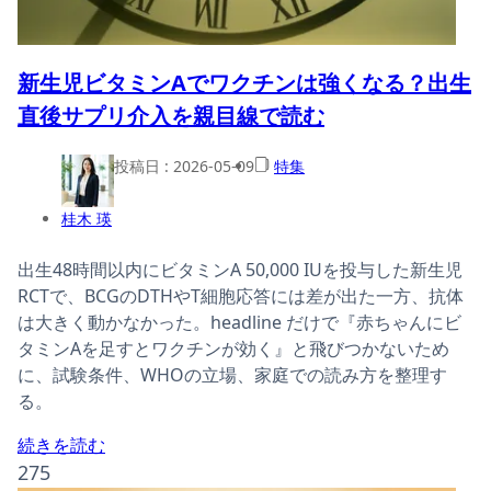
新生児ビタミンAでワクチンは強くなる？出生
直後サプリ介入を親目線で読む
投稿日 :
2026-05-09
特集
桂木 瑛
出生48時間以内にビタミンA 50,000 IUを投与した新生児
RCTで、BCGのDTHやT細胞応答には差が出た一方、抗体
は大きく動かなかった。headline だけで『赤ちゃんにビ
タミンAを足すとワクチンが効く』と飛びつかないため
に、試験条件、WHOの立場、家庭での読み方を整理す
る。
続きを読む
275