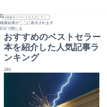
search icon
サイト内検索
検索結果がここに表示されます
で閉じる
ESC
おすすめのベストセラー
本を紹介した人気記事ラ
ンキング
265