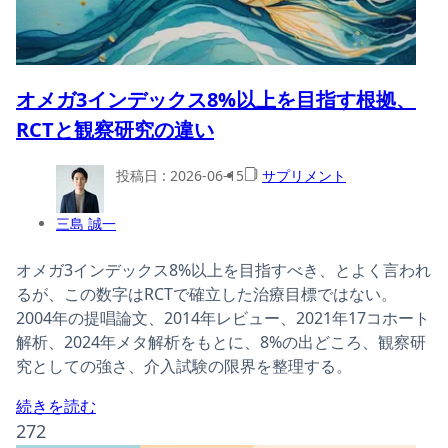
オメガ3インデックス8%以上を目指す根拠、
RCTと観察研究の違い
投稿日 :
2026-06-15
サプリメント
三島 誠一
オメガ3インデックス8%以上を目指すべき、とよく言われ
るが、この数字はRCTで確立した治療目標ではない。
2004年の提唱論文、2014年レビュー、2021年17コホート
解析、2024年メタ解析をもとに、8%の出どころ、観察研
究としての強さ、介入試験の限界を整理する。
続きを読む
272