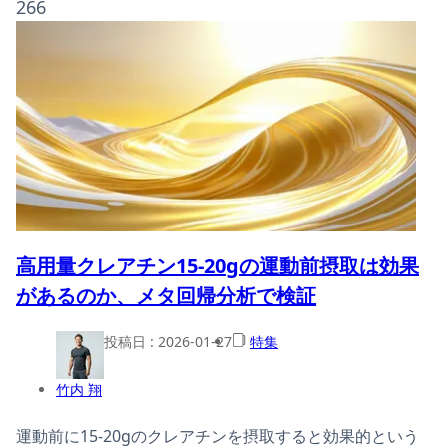
266
高用量クレアチン15-20gの運動前摂取は効果
があるのか、メタ回帰分析で検証
投稿日 :
2026-01-27
特集
竹内 翔
運動前に15-20gのクレアチンを摂取すると効果的という