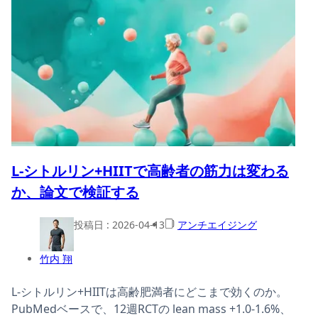
L-シトルリン+HIITで高齢者の筋力は変わる
か、論文で検証する
投稿日 :
2026-04-13
アンチエイジング
竹内 翔
L-シトルリン+HIITは高齢肥満者にどこまで効くのか。
PubMedベースで、12週RCTの lean mass +1.0-1.6%、