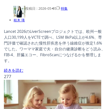
投稿日 :
2026-05-05
特集
桂木 瑛
Lancet 2026のLiverScreenプロジェクトでは、欧州一般
人口30,199人をVCTEで調べ、LSM 8kPa以上が4.6%、専
門評価で確認された慢性肝疾患を伴う線維症が推定1.6%
でした。ワーママ家庭で夫・自分の健康診断をどう読み、
FIB-4、肝臓エコー、FibroScanにつなげるかを整理しま
す。
続きを読む
277