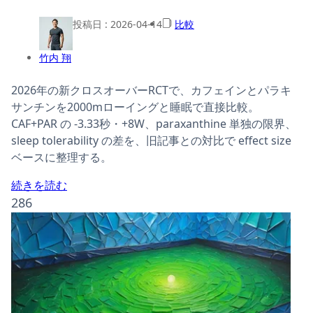
投稿日 :
2026-04-14
比較
竹内 翔
2026年の新クロスオーバーRCTで、カフェインとパラキ
サンチンを2000mローイングと睡眠で直接比較。
CAF+PAR の -3.33秒・+8W、paraxanthine 単独の限界、
sleep tolerability の差を、旧記事との対比で effect size
ベースに整理する。
続きを読む
286