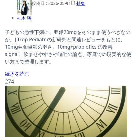
投稿日 :
2026-05-11
特集
桂木 瑛
子どもの急性下痢に、亜鉛20mgをそのまま使うべきなの
か。J Trop Pediatr の新研究と関連レビューをもとに、
10mg亜鉛単独の弱さ、10mg+probiotics の改善
signal、飲ませやすさや嘔吐の論点、家庭での現実的な使
い方まで整理します。
続きを読む
274