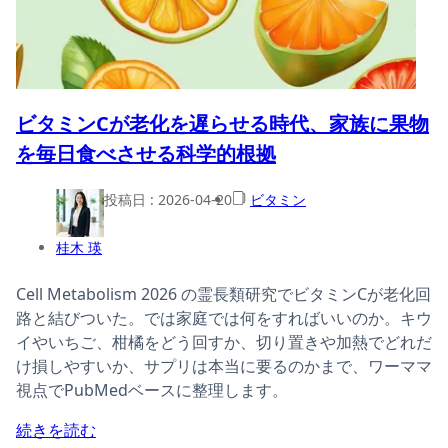
ビタミンCが老化を遅らせる時代、家族に果物
を毎日食べさせる科学的根拠
投稿日 :
2026-04-20
ビタミン
桂木 瑛
Cell Metabolism 2026 の霊長類研究でビタミンCが老化回
路と結びついた。では家庭では何をすればいいのか。キウ
イやいちご、柑橘をどう回すか、切り置きや加熱でどれだ
け損しやすいか、サプリは本当に要るのかまで、ワーママ
視点でPubMedベースに整理します。
続きを読む