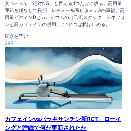
文ベースで「絶対NG」と言える4つだけに絞る。高用量
亜鉛を銅なしで長期、レチノール系ビタミンAの重複、高
用量ビタミンDとカルシウムの自己流スタック、シネフリ
ンと高カフェインの併用。この4つは私は止める。
続きを読む
285
カフェインvsパラキサンチン新RCT、ローイ
ングと睡眠で何が更新されたか