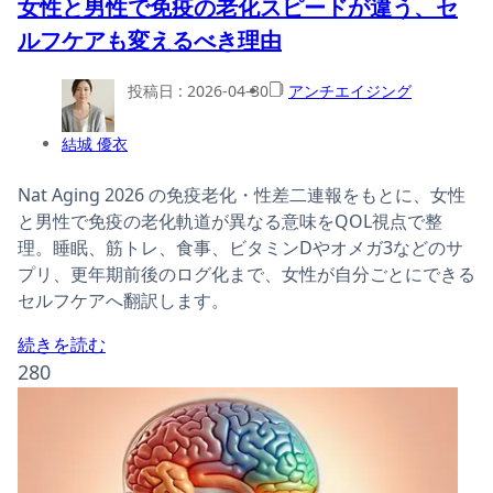
女性と男性で免疫の老化スピードが違う、セ
ルフケアも変えるべき理由
投稿日 :
2026-04-30
アンチエイジング
結城 優衣
Nat Aging 2026 の免疫老化・性差二連報をもとに、女性
と男性で免疫の老化軌道が異なる意味をQOL視点で整
理。睡眠、筋トレ、食事、ビタミンDやオメガ3などのサ
プリ、更年期前後のログ化まで、女性が自分ごとにできる
セルフケアへ翻訳します。
続きを読む
280