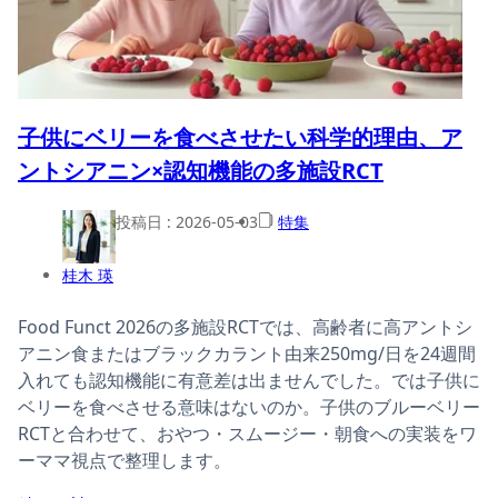
子供にベリーを食べさせたい科学的理由、ア
ントシアニン×認知機能の多施設RCT
投稿日 :
2026-05-03
特集
桂木 瑛
Food Funct 2026の多施設RCTでは、高齢者に高アントシ
アニン食またはブラックカラント由来250mg/日を24週間
入れても認知機能に有意差は出ませんでした。では子供に
ベリーを食べさせる意味はないのか。子供のブルーベリー
RCTと合わせて、おやつ・スムージー・朝食への実装をワ
ーママ視点で整理します。