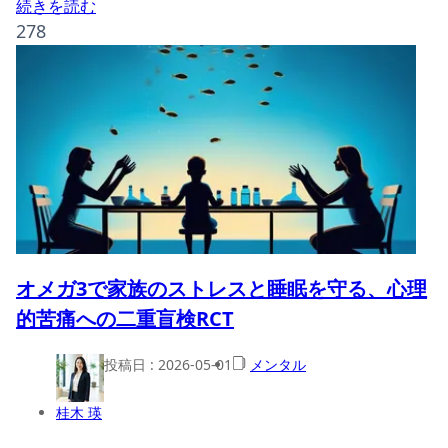
続きを読む
278
オメガ3で家族のストレスと睡眠を守る、心理
的苦痛への二重盲検RCT
投稿日 :
2026-05-01
メンタル
桂木 瑛