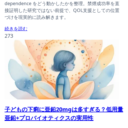
dependence をどう動かしたかを整理。禁煙成功率を直
接証明した研究ではない前提で、QOL支援としての位置
づけを現実的に読み解きます。
続きを読む
273
子どもの下痢に亜鉛20mgは多すぎる？低用量
亜鉛+プロバイオティクスの実用性