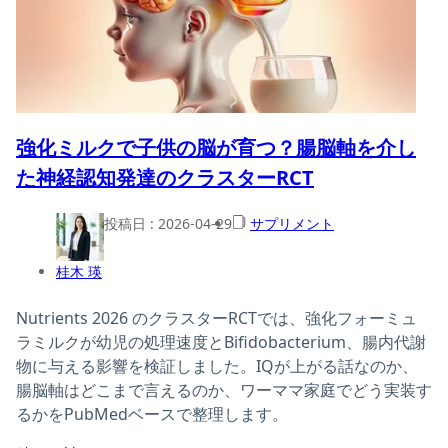
強化ミルクで子供の脳が育つ？腸脳軸を介し
た神経認知発達のクラスターRCT
投稿日 :
2026-04-29
サプリメント
桂木 瑛
Nutrients 2026 のクラスターRCTでは、強化フォーミュ
ラミルクが幼児の処理速度とBifidobacterium、腸内代謝
物に与える影響を検証しました。IQが上がる話なのか、
腸脳軸はどこまで言えるのか、ワーママ家庭でどう実装す
るかをPubMedベースで整理します。