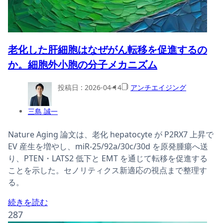
老化した肝細胞はなぜがん転移を促進するの
か。細胞外小胞の分子メカニズム
投稿日 :
2026-04-14
アンチエイジング
三島 誠一
Nature Aging 論文は、老化 hepatocyte が P2RX7 上昇で
EV 産生を増やし、miR-25/92a/30c/30d を原発腫瘍へ送
り、PTEN・LATS2 低下と EMT を通じて転移を促進する
ことを示した。セノリティクス新適応の視点まで整理す
る。
続きを読む
287