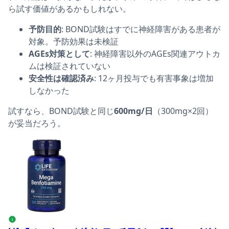
ら試す価値があるかもしれない。
予防目的
: BOND試験はすでに神経障害がある患者が
対象。予防効果は未検証
AGEs対策として
: 神経障害以外のAGEs関連アウトカ
ムは検証されていない
安全性は確認済み
: 12ヶ月投与でも有害事象は増加
しなかった
試すなら、BOND試験と同じ
600mg/日
（300mg×2回）
が妥当だろう。
Life Extension, メガベンフォチアミン、250mg、ベジ
i