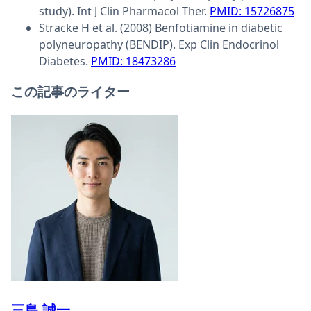
study). Int J Clin Pharmacol Ther.
PMID: 15726875
Stracke H et al. (2008) Benfotiamine in diabetic
polyneuropathy (BENDIP). Exp Clin Endocrinol
Diabetes.
PMID: 18473286
この記事のライター
三島 誠一