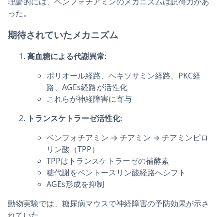
理論的には、ベンフォチアミンのメカニズムは説得力があ
った。
期待されていたメカニズム
高血糖による代謝異常
:
ポリオール経路、ヘキソサミン経路、PKC経
路、AGEs経路が活性化
これらが神経障害に寄与
トランスケトラーゼ活性化
:
ベンフォチアミン → チアミン → チアミンピロ
リン酸（TPP）
TPPはトランスケトラーゼの補酵素
糖代謝をペントースリン酸経路へシフト
AGEs形成を抑制
動物実験では、糖尿病マウスで神経障害の予防効果が示さ
れていた。