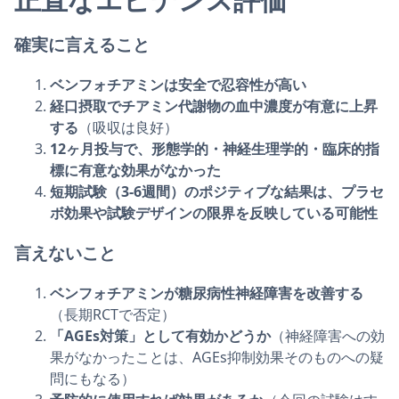
確実に言えること
ベンフォチアミンは安全で忍容性が高い
経口摂取でチアミン代謝物の血中濃度が有意に上昇
する
（吸収は良好）
12ヶ月投与で、形態学的・神経生理学的・臨床的指
標に有意な効果がなかった
短期試験（3-6週間）のポジティブな結果は、プラセ
ボ効果や試験デザインの限界を反映している可能性
言えないこと
ベンフォチアミンが糖尿病性神経障害を改善する
（長期RCTで否定）
「AGEs対策」として有効かどうか
（神経障害への効
果がなかったことは、AGEs抑制効果そのものへの疑
問にもなる）