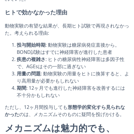
ヒトで効かなかった理由
動物実験の有望な結果が、長期ヒト試験で再現されなかっ
た。考えられる理由:
投与開始時期
: 動物実験は糖尿病発症直後から。
BOND試験はすでに神経障害が進行した患者
疾患の複雑さ
: ヒトの糖尿病性神経障害は多因子性
で、AGEsはその一部に過ぎない
用量の問題
: 動物実験の用量をヒトに換算すると、よ
り高用量が必要かもしれない
期間
: 12ヶ月でも進行した神経障害を改善するには
不十分かもしれない
ただし、12ヶ月間投与しても
形態学的変化すら見られな
かった
のは、メカニズムそのものに疑問を投げかける。
メカニズムは魅力的でも、