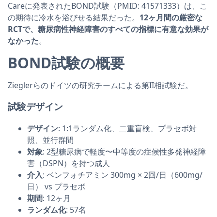
Careに発表されたBOND試験（PMID: 41571333）は、こ
の期待に冷水を浴びせる結果だった。
12ヶ月間の厳密な
RCTで、糖尿病性神経障害のすべての指標に有意な効果が
なかった
。
BOND試験の概要
Zieglerらのドイツの研究チームによる第II相試験だ。
試験デザイン
デザイン
: 1:1ランダム化、二重盲検、プラセボ対
照、並行群間
対象
: 2型糖尿病で軽度〜中等度の症候性多発神経障
害（DSPN）を持つ成人
介入
: ベンフォチアミン 300mg × 2回/日（600mg/
日） vs プラセボ
期間
: 12ヶ月
ランダム化
: 57名