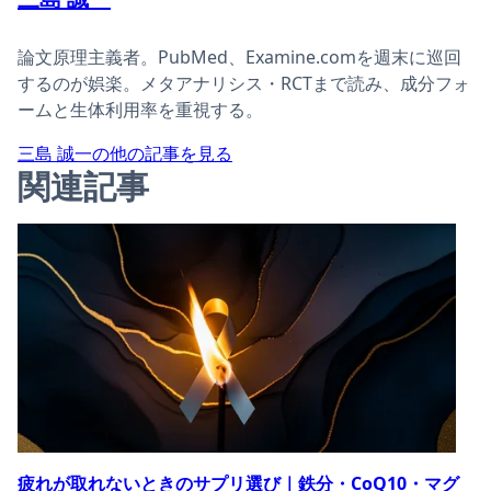
論文原理主義者。PubMed、Examine.comを週末に巡回
するのが娯楽。メタアナリシス・RCTまで読み、成分フォ
ームと生体利用率を重視する。
三島 誠一の他の記事を見る
関連記事
疲れが取れないときのサプリ選び｜鉄分・CoQ10・マグ