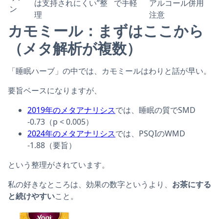
は支持されにくい”整
で手軽
アルコール併用
ン
理
注意
カモミール：まずはここから
（メタ解析が複数）
「睡眠ハーブ」の中では、カモミールはわりと話が早い。
要旨ベースになりますが、
2019年のメタアナリシス
では、睡眠の質でSMD
-0.73（p < 0.005）
2024年のメタアナリシス
では、PSQIのWMD
-1.88（要旨）
という整理がされています。
私の好きなところは、効果の数字というより、
お茶にする
と続けやすい
こと。
Yogi Tea, コンフォーティングカモミール、カフェインフリ