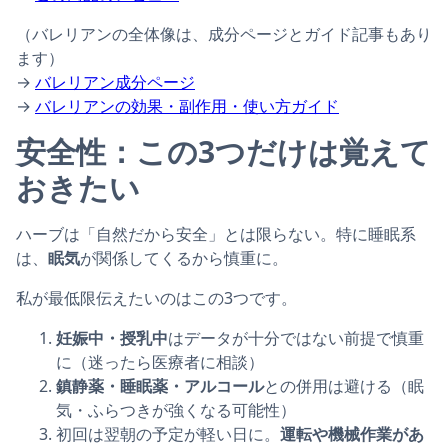
（バレリアンの全体像は、成分ページとガイド記事もあり
ます）
→
バレリアン成分ページ
→
バレリアンの効果・副作用・使い方ガイド
安全性：この3つだけは覚えて
おきたい
ハーブは「自然だから安全」とは限らない。特に睡眠系
は、
眠気
が関係してくるから慎重に。
私が最低限伝えたいのはこの3つです。
妊娠中・授乳中
はデータが十分ではない前提で慎重
に（迷ったら医療者に相談）
鎮静薬・睡眠薬・アルコール
との併用は避ける（眠
気・ふらつきが強くなる可能性）
初回は翌朝の予定が軽い日に。
運転や機械作業があ