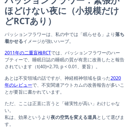
パッションフラワー：緊張が
ほどけない夜に（小規模だけ
どRCTあり）
パッションフラワーは、私の中では「眠らせる」より
落ち
着かせる
イメージが強いハーブ。
2011年の二重盲検RCT
では、パッションフラワーのハー
ブティーで、睡眠日誌の睡眠の質が有意に改善したと報告
されています（t(40)=2.70, p < 0.01、要旨）。
あとは不安領域の話ですが、神経精神領域を扱った
2020
年のレビュー
で、不安関連アウトカムの改善報告が多いこ
とが要旨に書かれています。
ただ、ここは正直に言うと「確実性が高い」わけじゃな
い。
私は、効果というより
夜の空気を変える道具
として選びま
す。