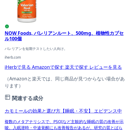
i
NOW Foods, バレリアンルート、500mg、植物性カプセ
ル100個
バレリアンを短期テストしたい人向け。
iherb.com
iHerbで見る
Amazonで探す
楽天で探す
レビューを見る
（Amazonと楽天では、同じ商品が見つからない場合があ
ります）
関連する成分
カモミールの効果と選び方【睡眠・不安】
エビデンス中
複数のメタアナリシスで、PSQIなど主観的な睡眠の質の改善が示
唆。入眠潜時・中途覚醒にも改善報告があるが、研究の質とばら