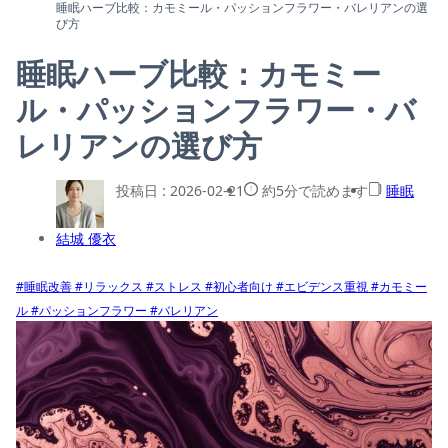
睡眠ハーブ比較：カモミール・パッションフラワー・バレリアンの選
び方
睡眠ハーブ比較：カモミー
ル・パッションフラワー・バ
レリアンの選び方
投稿日 :
2026-02-21
約5分で読めます
睡眠
結城 優衣
#睡眠改善
#リラックス
#ストレス
#初心者向け
#エビデンス重視
#カモミー
ル
#パッションフラワー
#バレリアン