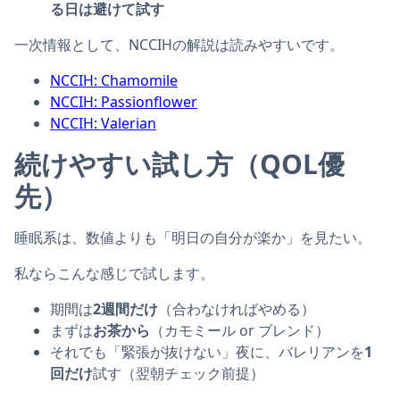
る日は避けて試す
一次情報として、NCCIHの解説は読みやすいです。
NCCIH: Chamomile
NCCIH: Passionflower
NCCIH: Valerian
続けやすい試し方（QOL優
先）
睡眠系は、数値よりも「明日の自分が楽か」を見たい。
私ならこんな感じで試します。
期間は
2週間だけ
（合わなければやめる）
まずは
お茶から
（カモミール or ブレンド）
それでも「緊張が抜けない」夜に、バレリアンを
1
回だけ
試す（翌朝チェック前提）