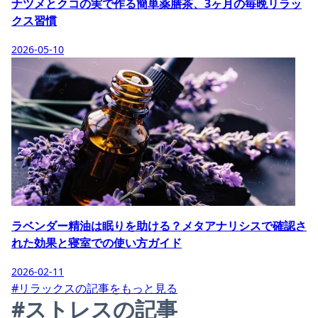
ナツメとクコの実で作る簡単薬膳茶、3ヶ月の毎晩リラッ
クス習慣
2026-05-10
ラベンダー精油は眠りを助ける？メタアナリシスで確認さ
れた効果と寝室での使い方ガイド
2026-02-11
#リラックスの記事をもっと見る
#ストレスの記事