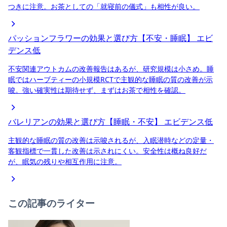
つきに注意。お茶としての「就寝前の儀式」も相性が良い。
パッションフラワーの効果と選び方【不安・睡眠】
エビ
デンス低
不安関連アウトカムの改善報告はあるが、研究規模は小さめ。睡
眠ではハーブティーの小規模RCTで主観的な睡眠の質の改善が示
唆。強い確実性は期待せず、まずはお茶で相性を確認。
バレリアンの効果と選び方【睡眠・不安】
エビデンス低
主観的な睡眠の質の改善は示唆されるが、入眠潜時などの定量・
客観指標で一貫した改善は示されにくい。安全性は概ね良好だ
が、眠気の残りや相互作用に注意。
この記事のライター