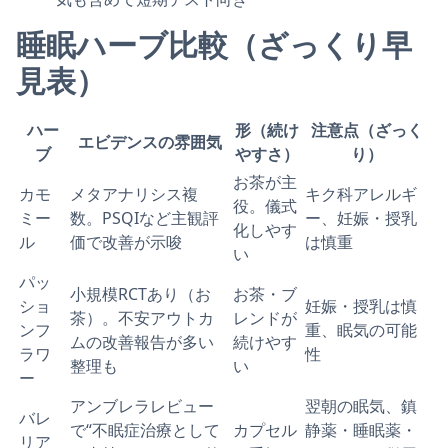
睡眠ハーブ比較（ざっくり早
見表）
ハー
形（続け
注意点（ざっく
エビデンスの雰囲気
ブ
やすさ）
り）
お茶が主
カモ
メタアナリシス複
キク科アレルギ
役。儀式
ミー
数。PSQIなど主観評
ー、妊娠・授乳
化しやす
ル
価で改善が示唆
は慎重
い
パッ
小規模RCTあり（お
お茶・ブ
ショ
妊娠・授乳は慎
茶）。不安アウトカ
レンドが
ンフ
重、眠気の可能
ムの改善報告が多い
続けやす
ラワ
性
整理も
い
ー
アンブレラレビュー
翌朝の眠気、鎮
バレ
で“不眠症治療として
カプセル
静薬・睡眠薬・
リア