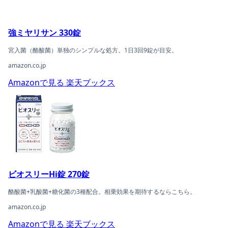
強ミヤリサン 330錠
宮入菌（酪酸菌）単独のシンプルな処方。1日3回9錠が目安。
amazon.co.jp
Amazonで見る
楽天ブックス
ビオスリーHi錠 270錠の商品ページへ
ビオスリーHi錠 270錠
酪酸菌+乳酸菌+糖化菌の3種配合。相乗効果を期待するならこちら。
amazon.co.jp
Amazonで見る
楽天ブックス