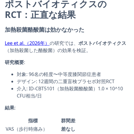
ポストバイオティクスの
RCT：正直な結果
加熱殺菌酪酸菌は効かなかった
Lee et al.（2026年）
の研究では、
ポストバイオティクス
（加熱殺菌した酪酸菌）の効果を検証。
研究概要
:
対象: 96名の軽度〜中等度膝関節症患者
デザイン: 12週間の二重盲検プラセボ対照RCT
介入: ID-CBT5101（加熱殺菌酪酸菌）1.0 × 10^10
CFU相当/日
結果
:
指標
群間差
VAS（歩行時痛み）
差なし