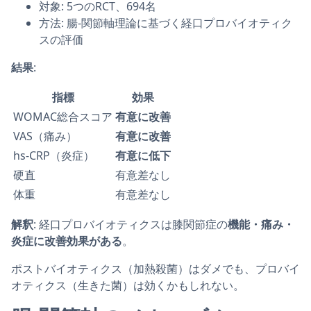
対象: 5つのRCT、694名
方法: 腸-関節軸理論に基づく経口プロバイオティク
スの評価
結果
:
指標
効果
WOMAC総合スコア
有意に改善
VAS（痛み）
有意に改善
hs-CRP（炎症）
有意に低下
硬直
有意差なし
体重
有意差なし
解釈
: 経口プロバイオティクスは膝関節症の
機能・痛み・
炎症に改善効果がある
。
ポストバイオティクス（加熱殺菌）はダメでも、プロバイ
オティクス（生きた菌）は効くかもしれない。