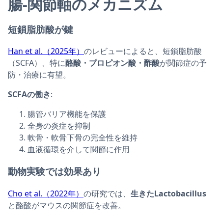
腸-関節軸のメカニズム
短鎖脂肪酸が鍵
Han et al.（2025年）
のレビューによると、短鎖脂肪酸
（SCFA）、特に
酪酸・プロピオン酸・酢酸
が関節症の予
防・治療に有望。
SCFAの働き
:
腸管バリア機能を保護
全身の炎症を抑制
軟骨・軟骨下骨の完全性を維持
血液循環を介して関節に作用
動物実験では効果あり
Cho et al.（2022年）
の研究では、
生きたLactobacillus
と酪酸がマウスの関節症を改善。