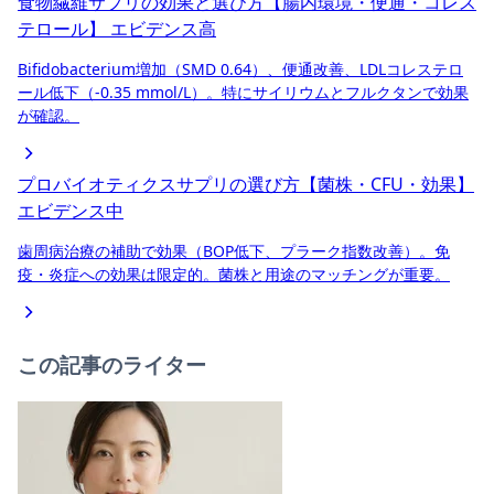
食物繊維サプリの効果と選び方【腸内環境・便通・コレス
テロール】
エビデンス高
Bifidobacterium増加（SMD 0.64）、便通改善、LDLコレステロ
ール低下（-0.35 mmol/L）。特にサイリウムとフルクタンで効果
が確認。
プロバイオティクスサプリの選び方【菌株・CFU・効果】
エビデンス中
歯周病治療の補助で効果（BOP低下、プラーク指数改善）。免
疫・炎症への効果は限定的。菌株と用途のマッチングが重要。
この記事のライター