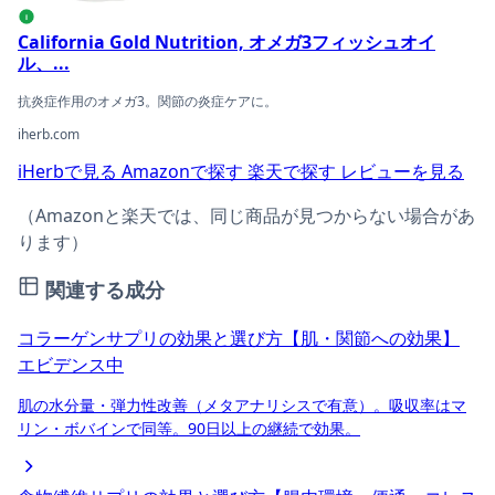
i
California Gold Nutrition, オメガ3フィッシュオイ
ル、...
抗炎症作用のオメガ3。関節の炎症ケアに。
iherb.com
iHerbで見る
Amazonで探す
楽天で探す
レビューを見る
（Amazonと楽天では、同じ商品が見つからない場合があ
ります）
関連する成分
コラーゲンサプリの効果と選び方【肌・関節への効果】
エビデンス中
肌の水分量・弾力性改善（メタアナリシスで有意）。吸収率はマ
リン・ボバインで同等。90日以上の継続で効果。