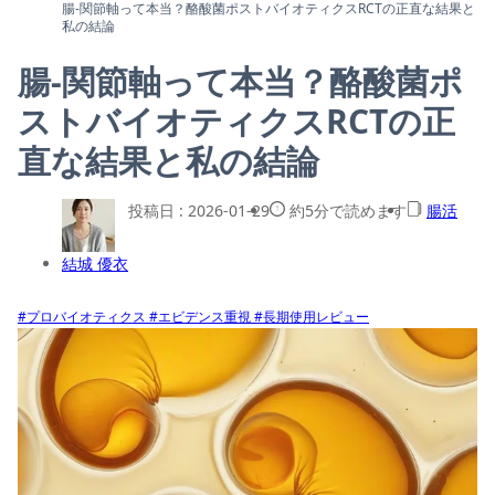
腸-関節軸って本当？酪酸菌ポストバイオティクスRCTの正直な結果と
私の結論
腸-関節軸って本当？酪酸菌ポ
ストバイオティクスRCTの正
直な結果と私の結論
投稿日 :
2026-01-29
約5分で読めます
腸活
結城 優衣
#プロバイオティクス
#エビデンス重視
#長期使用レビュー