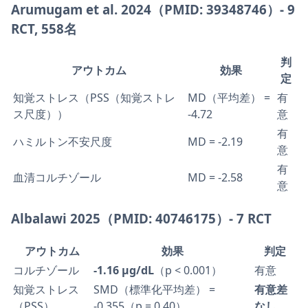
Arumugam et al. 2024（PMID: 39348746）- 9
RCT, 558名
判
アウトカム
効果
定
知覚ストレス（PSS（知覚ストレ
MD（平均差） =
有
ス尺度））
-4.72
意
有
ハミルトン不安尺度
MD = -2.19
意
有
血清コルチゾール
MD = -2.58
意
Albalawi 2025（PMID: 40746175）- 7 RCT
アウトカム
効果
判定
コルチゾール
-1.16 µg/dL
（p < 0.001）
有意
知覚ストレス
SMD（標準化平均差） =
有意差
（PSS）
-0.355（p = 0.40）
なし