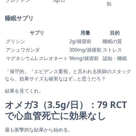
クレアチン
5g/日
知
睡眠サプリ
サプリ
用量
目的
グリシン
2g/就寝前
睡眠の質
アシュワガンダ
300mg/就寝前
ストレス
マグネシウムL-スレオネート
96mg/就寝前
認知・睡眠
「保守的」「エビデンス重視」と言われる医師のスタック
なら、効果サイズも確実なはず…と思うだろ？
結果を見てくれ。
オメガ3（3.5g/日）：79 RCT
で心血管死亡に効果なし
最も衝撃的な結果から始める。