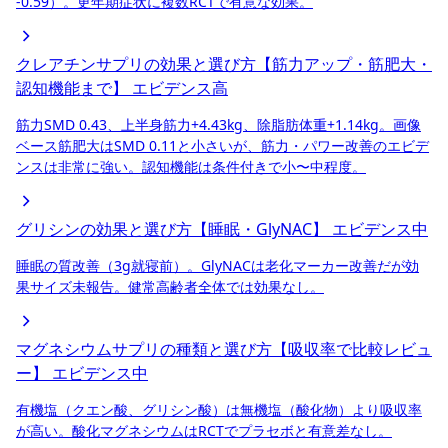
-0.59）。更年期症状に複数RCTで有意な効果。
クレアチンサプリの効果と選び方【筋力アップ・筋肥大・
認知機能まで】
エビデンス高
筋力SMD 0.43、上半身筋力+4.43kg、除脂肪体重+1.14kg。画像
ベース筋肥大はSMD 0.11と小さいが、筋力・パワー改善のエビデ
ンスは非常に強い。認知機能は条件付きで小〜中程度。
グリシンの効果と選び方【睡眠・GlyNAC】
エビデンス中
睡眠の質改善（3g就寝前）。GlyNACは老化マーカー改善だが効
果サイズ未報告。健常高齢者全体では効果なし。
マグネシウムサプリの種類と選び方【吸収率で比較レビュ
ー】
エビデンス中
有機塩（クエン酸、グリシン酸）は無機塩（酸化物）より吸収率
が高い。酸化マグネシウムはRCTでプラセボと有意差なし。