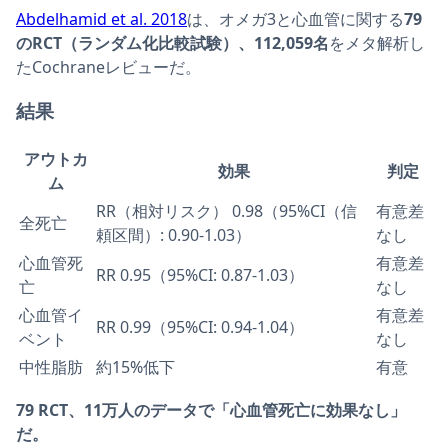
Abdelhamid et al. 2018
は、オメガ3と心血管に関する
79
のRCT（ランダム化比較試験）、112,059名
をメタ解析し
たCochraneレビューだ。
結果
アウトカ
効果
判定
ム
RR（相対リスク） 0.98（95%CI（信
有意差
全死亡
頼区間）: 0.90-1.03）
なし
心血管死
有意差
RR 0.95（95%CI: 0.87-1.03）
亡
なし
心血管イ
有意差
RR 0.99（95%CI: 0.94-1.04）
ベント
なし
中性脂肪
約15%低下
有意
79 RCT、11万人のデータで「心血管死亡に効果なし」
だ。