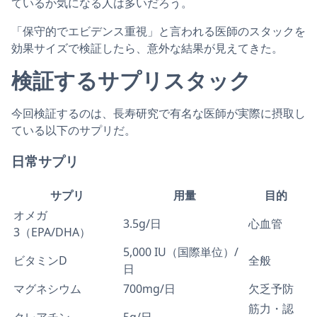
ているか気になる人は多いだろう。
「保守的でエビデンス重視」と言われる医師のスタックを
効果サイズで検証したら、意外な結果が見えてきた。
検証するサプリスタック
今回検証するのは、長寿研究で有名な医師が実際に摂取し
ている以下のサプリだ。
日常サプリ
サプリ
用量
目的
オメガ
3.5g/日
心血管
3（EPA/DHA）
5,000 IU（国際単位）/
ビタミンD
全般
日
マグネシウム
700mg/日
欠乏予防
筋力・認