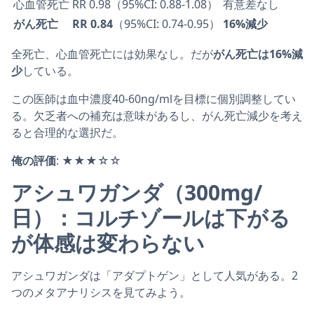
心血管死亡
RR 0.98（95%CI: 0.88-1.08）
有意差なし
がん死亡
RR 0.84
（95%CI: 0.74-0.95）
16%減少
全死亡、心血管死亡には効果なし。だが
がん死亡は16%減
少
している。
この医師は血中濃度40-60ng/mlを目標に個別調整してい
る。欠乏者への補充は意味があるし、がん死亡減少を考え
ると合理的な選択だ。
俺の評価
: ★★★☆☆
アシュワガンダ（300mg/
日）：コルチゾールは下がる
が体感は変わらない
アシュワガンダは「アダプトゲン」として人気がある。2
つのメタアナリシスを見てみよう。