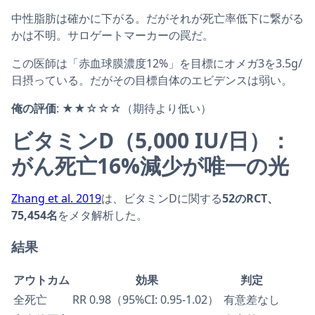
中性脂肪は確かに下がる。だがそれが死亡率低下に繋がる
かは不明。サロゲートマーカーの罠だ。
この医師は「赤血球膜濃度12%」を目標にオメガ3を3.5g/
日摂っている。だがその目標自体のエビデンスは弱い。
俺の評価
: ★★☆☆☆（期待より低い）
ビタミンD（5,000 IU/日）：
がん死亡16%減少が唯一の光
Zhang et al. 2019
は、ビタミンDに関する
52のRCT、
75,454名
をメタ解析した。
結果
アウトカム
効果
判定
全死亡
RR 0.98（95%CI: 0.95-1.02）
有意差なし