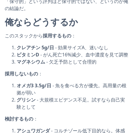
「保守的」という評判ほど保守的ではない、というのが俺
の結論だ。
俺ならどうするか
このスタックから
採用するもの
：
クレアチン 5g/日
- 効果サイズA、迷いなし
ビタミンD
- がん死亡16%減少、血中濃度を見て調整
マグネシウム
- 欠乏予防として合理的
採用しないもの
：
オメガ3 3.5g/日
- 魚を食べる方が優先。高用量の根
拠が弱い
グリシン
- 大規模エビデンス不足。試すなら自己実
験として
検討するもの
：
アシュワガンダ
- コルチゾール低下目的なら。体感