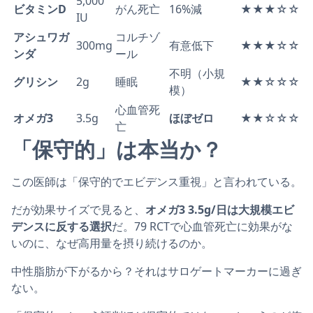
5,000
ビタミンD
がん死亡
16%減
★★★☆☆
IU
アシュワガ
コルチゾ
300mg
有意低下
★★★☆☆
ンダ
ール
不明（小規
グリシン
2g
睡眠
★★☆☆☆
模）
心血管死
オメガ3
3.5g
ほぼゼロ
★★☆☆☆
亡
「保守的」は本当か？
この医師は「保守的でエビデンス重視」と言われている。
だが効果サイズで見ると、
オメガ3 3.5g/日は大規模エビ
デンスに反する選択
だ。79 RCTで心血管死亡に効果がな
いのに、なぜ高用量を摂り続けるのか。
中性脂肪が下がるから？それはサロゲートマーカーに過ぎ
ない。