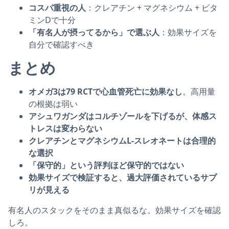
コスパ重視の人
：クレアチン + マグネシウム + ビタ
ミンDで十分
「有名人が摂ってるから」で選ぶ人
：効果サイズを
自分で確認すべき
まとめ
オメガ3は79 RCTで心血管死亡に効果なし
。高用量
の根拠は弱い
アシュワガンダはコルチゾールを下げるが、体感ス
トレスは変わらない
クレアチンとマグネシウムL-スレオネートは合理的
な選択
「保守的」という評判ほど保守的ではない
効果サイズで検証すると、過大評価されているサプ
リが見える
有名人のスタックをそのまま真似るな。効果サイズを確認
しろ。