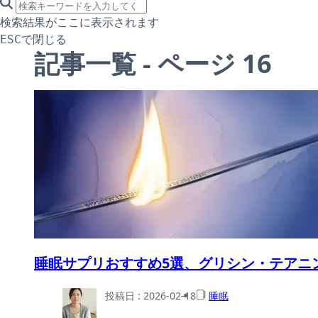
search icon
サイト内検索
検索結果がここに表示されます
で閉じる
ESC
記事一覧 - ページ 16
睡眠サプリおすすめ5選、グリシン・テアニ
投稿日 :
2026-02-18
睡眠