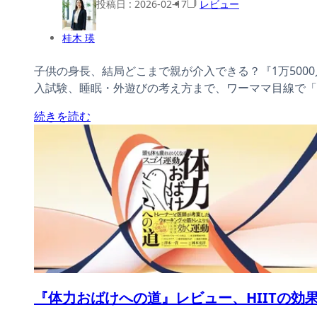
投稿日 :
2026-02-17
レビュー
桂木 瑛
子供の身長、結局どこまで親が介入できる？『1万50
入試験、睡眠・外遊びの考え方まで、ワーママ目線で「
続きを読む
『体力おばけへの道』レビュー、HIITの効果