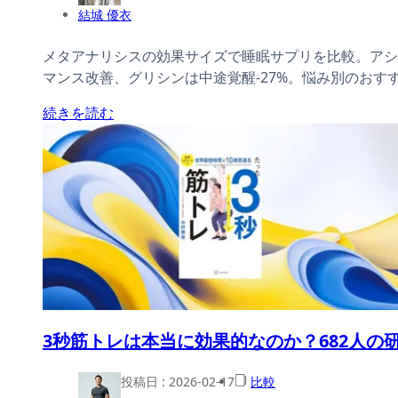
結城 優衣
メタアナリシスの効果サイズで睡眠サプリを比較。アシュワ
マンス改善、グリシンは中途覚醒-27%。悩み別のおすす
続きを読む
3秒筋トレは本当に効果的なのか？682人の
投稿日 :
2026-02-17
比較