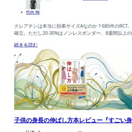
竹内 翔
クレアチンは本当に効果サイズAなのか？685件のRCT、1
確立。ただし20-30%はノンレスポンダー、8週間以
続きを読む
子供の身長の伸ばし方本レビュー『すごい身