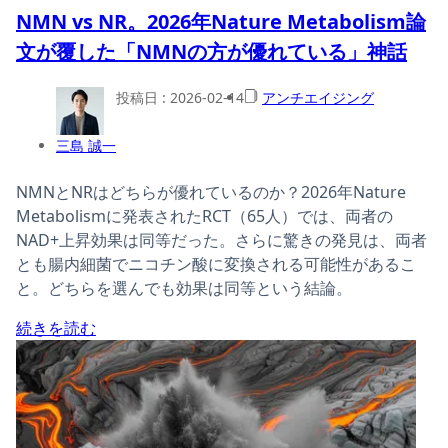
NMN vs NR。2026年Nature Metabolism論
文が覆した「NMNの方が優れている」神話
投稿日 :
2026-02-14
アンチエイジング
三島 誠一
NMNとNRはどちらが優れているのか？2026年Nature
Metabolismに発表されたRCT（65人）では、両者の
NAD+上昇効果は同等だった。さらに驚きの発見は、両者
とも腸内細菌でニコチン酸に変換される可能性があるこ
と。どちらを選んでも効果は同等という結論。
続きを読む