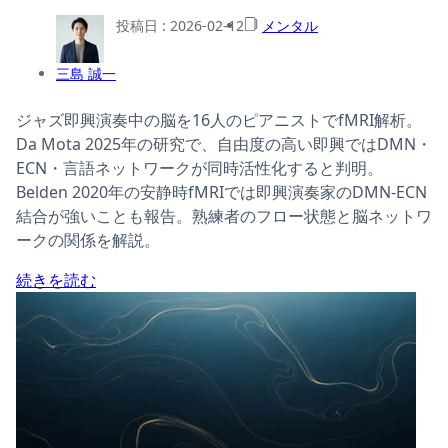
投稿日 :
2026-02-12
メンタル
三島 誠一
ジャズ即興演奏中の脳を16人のピアニストでfMRI解析。
Da Mota 2025年の研究で、自由度の高い即興ではDMN・
ECN・言語ネットワークが同時活性化すると判明。
Belden 2020年の安静時fMRIでは即興演奏家のDMN-ECN
結合が強いことも報告。熟練者のフロー状態と脳ネットワ
ークの関係を解説。
続きを読む