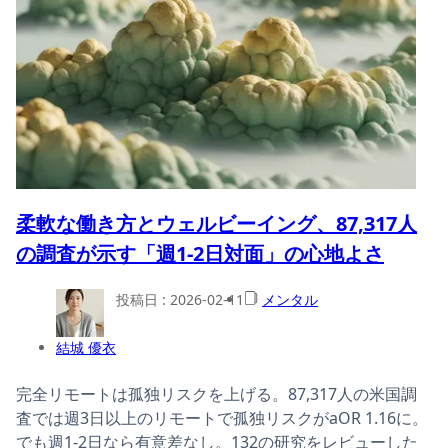
柔軟な働き方とウェルビーイング、87,317人
の調査が示す「週1-2日対面」の心地よさ
投稿日 :
2026-02-11
メンタル
結城 優衣
完全リモートは孤独リスクを上げる。87,317人の米国調
査では週3日以上のリモートで孤独リスクがaOR 1.16に。
でも週1-2日なら有意差なし。132の研究をレビューした