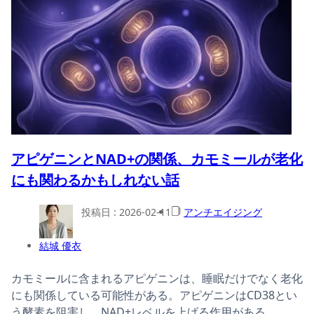
アピゲニンとNAD+の関係、カモミールが老化
にも関わるかもしれない話
投稿日 :
2026-02-11
アンチエイジング
結城 優衣
カモミールに含まれるアピゲニンは、睡眠だけでなく老化
にも関係している可能性がある。アピゲニンはCD38とい
う酵素を阻害し、NAD+レベルを上げる作用がある。