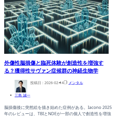
外傷性脳損傷と臨死体験が創造性を増強す
る？獲得性サヴァン症候群の神経生物学
投稿日 :
2026-02-14
メンタル
三島 誠一
脳損傷後に突然絵を描き始めた症例がある。Iacono 2025
年のレビューは、TBIとNDEが一部の個人で創造性を増強