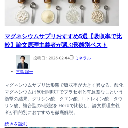
マグネシウムサプリおすすめ5選【吸収率で比
較】論文原理主義者が選ぶ形態別ベスト
投稿日 :
2026-02-14
ミネラル
三島 誠一
マグネシウムサプリは形態で吸収率が大きく異なる。酸化
マグネシウムは60日間RCTでプラセボと有意差なしという
衝撃の結果。グリシン酸、クエン酸、L-トレオン酸、タウ
リン酸、複合型の5形態をiHerbで比較し、論文原理主義
者が目的別におすすめを徹底解説。
続きを読む