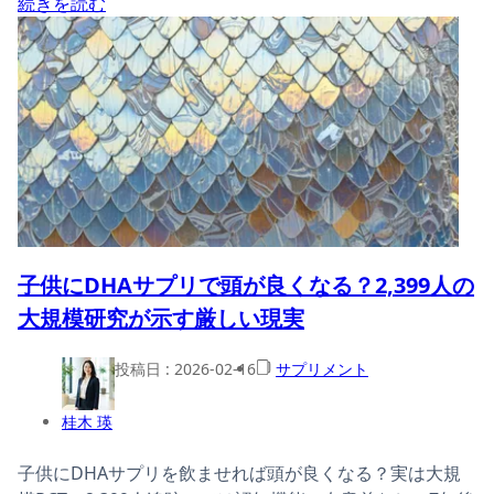
続きを読む
子供にDHAサプリで頭が良くなる？2,399人の
大規模研究が示す厳しい現実
投稿日 :
2026-02-16
サプリメント
桂木 瑛
子供にDHAサプリを飲ませれば頭が良くなる？実は大規