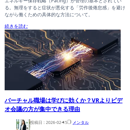
エネルギー保存戦略（Pacing）が管理の基本とされてい
る。無理をすると症状が悪化する「労作後倦怠感」を避け
ながら働くための具体的な方法について。
続きを読む
バーチャル職場は学びに効くか？VRよりビデ
オ会議の方が集中できる理由
投稿日 :
2026-02-15
メンタル