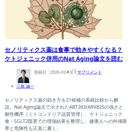
セノリティクス薬は食事で効きやすくなる？
ケトジェニック併用のNat Aging論文を読む
投稿日 :
2026-02-13
サプリメント
三島 誠一
セノリティクス薬の効き方を21候補の系統比較から解
説。Nat Aging論文で示されたABT263/ARV825の強さと
耐性機序（ミトコンドリア品質管理）、ケトジェニック
食・SGLT2阻害での増強結果を整理し、健康人への外挿限
界と危険性も正直に書く。