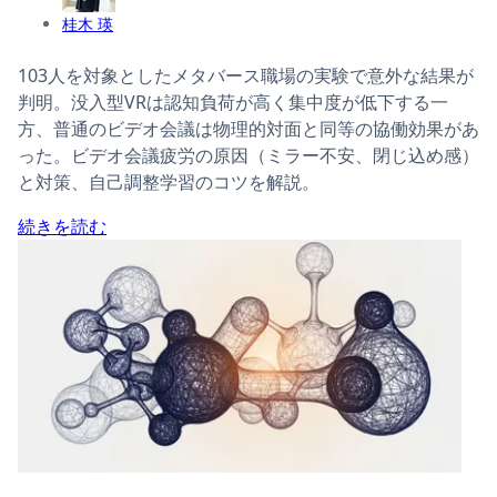
桂木 瑛
103人を対象としたメタバース職場の実験で意外な結果が
判明。没入型VRは認知負荷が高く集中度が低下する一
方、普通のビデオ会議は物理的対面と同等の協働効果があ
った。ビデオ会議疲労の原因（ミラー不安、閉じ込め感）
と対策、自己調整学習のコツを解説。
続きを読む