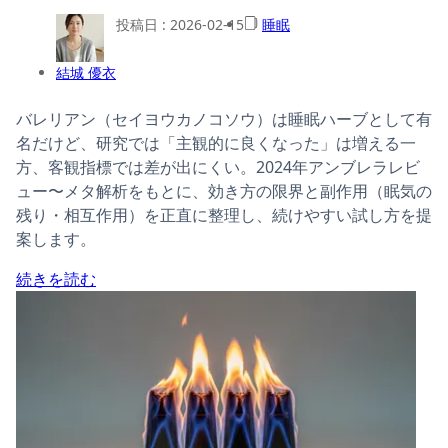
投稿日 :
2026-02-15
睡眠
結城 優衣
バレリアン（セイヨウカノコソウ）は睡眠ハーブとして有
名だけど、研究では「主観的に良くなった」は増える一
方、客観指標では差が出にくい。2024年アンブレラレビ
ュー〜メタ解析をもとに、効き方の限界と副作用（眠気の
残り・相互作用）を正直に整理し、続けやすい試し方を提
案します。
続きを読む