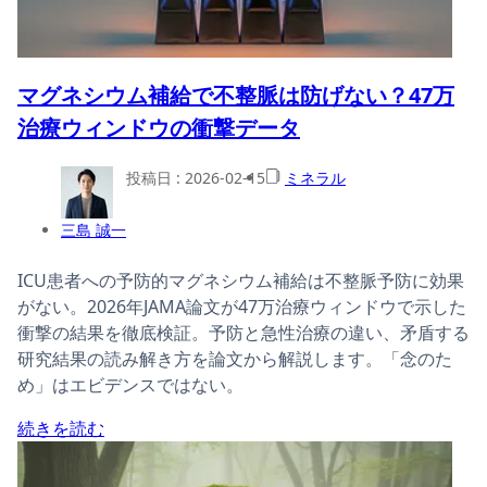
マグネシウム補給で不整脈は防げない？47万
治療ウィンドウの衝撃データ
投稿日 :
2026-02-15
ミネラル
三島 誠一
ICU患者への予防的マグネシウム補給は不整脈予防に効果
がない。2026年JAMA論文が47万治療ウィンドウで示した
衝撃の結果を徹底検証。予防と急性治療の違い、矛盾する
研究結果の読み解き方を論文から解説します。「念のた
め」はエビデンスではない。
続きを読む