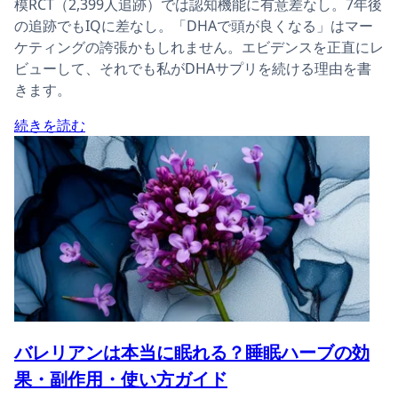
模RCT（2,399人追跡）では認知機能に有意差なし。7年後
の追跡でもIQに差なし。「DHAで頭が良くなる」はマー
ケティングの誇張かもしれません。エビデンスを正直にレ
ビューして、それでも私がDHAサプリを続ける理由を書
きます。
続きを読む
バレリアンは本当に眠れる？睡眠ハーブの効
果・副作用・使い方ガイド