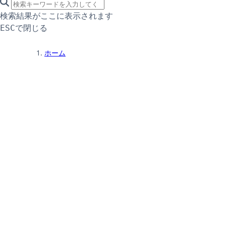
search icon
サイト内検索
検索結果がここに表示されます
で閉じる
ESC
ホーム