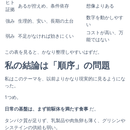
ヒト
あるが控えめ、条件依存
想像よりある
証拠
数字を動かしやす
強み
生理的、安い、長期の土台
い
コストが高い、万
弱み
不足がなければ効きにくい
能ではない
この表を見ると、かなり整理しやすいはずだ。
私の結論は「順序」の問題
私はこのテーマを、以前よりかなり現実的に見るようにな
った。
1つめ。
日常の基盤は、まず前駆体を満たす食事
だ。
タンパク質が足りず、乳製品や肉魚卵も薄く、グリシンや
システインの供給も弱い。