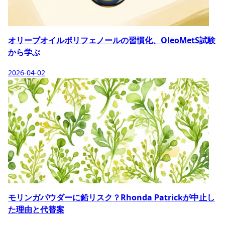
オリーブオイルポリフェノールの習慣化、OleoMetS試験
から学ぶ
2026-04-02
モリンガパウダーに鉛リスク？Rhonda Patrickが中止し
た理由と代替案