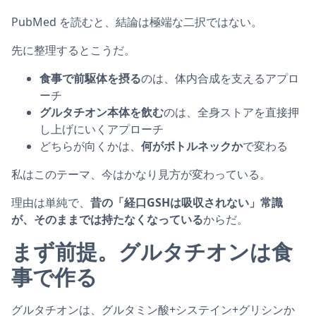
PubMed を読むと、結論は極端な二択ではない。
先に整理するとこうだ。
食事で前駆体を摂る
のは、体内合成を支えるアプロ
ーチ
グルタチオン本体を飲む
のは、全身ストアを直接押
し上げにいくアプローチ
どちらが向くかは、
何がボトルネックか
で変わる
私はこのテーマ、今はかなり見方が変わっている。
理由は単純で、
昔の「経口GSHは吸収されない」常識
が、そのままでは持たなくなっている
からだ。
まず前提。グルタチオンは食
事で作る
グルタチオンは、グルタミン酸+システイン+グリシンか