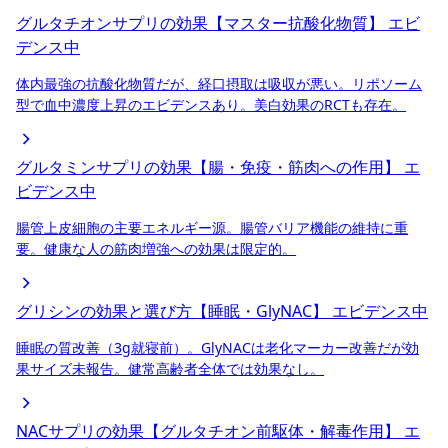
グルタチオンサプリの効果【マスター抗酸化物質】
エビ
デンス中
体内最強の抗酸化物質だが、経口摂取は吸収が悪い。リポソーム
型で血中濃度上昇のエビデンスあり。美白効果のRCTも存在。
グルタミンサプリの効果【腸・免疫・筋肉への作用】
エ
ビデンス中
腸管上皮細胞の主要エネルギー源。腸管バリア機能の維持に重
要。健康な人の筋肉増強への効果は限定的。
グリシンの効果と選び方【睡眠・GlyNAC】
エビデンス中
睡眠の質改善（3g就寝前）。GlyNACは老化マーカー改善だが効
果サイズ未報告。健常高齢者全体では効果なし。
NACサプリの効果【グルタチオン前駆体・解毒作用】
エ