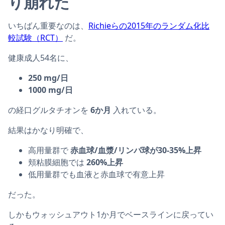
り崩れた
いちばん重要なのは、
Richieらの2015年のランダム化比
較試験（RCT）
だ。
健康成人54名に、
250 mg/日
1000 mg/日
の経口グルタチオンを
6か月
入れている。
結果はかなり明確で、
高用量群で
赤血球/血漿/リンパ球が30-35%上昇
頬粘膜細胞では
260%上昇
低用量群でも血液と赤血球で有意上昇
だった。
しかもウォッシュアウト1か月でベースラインに戻ってい