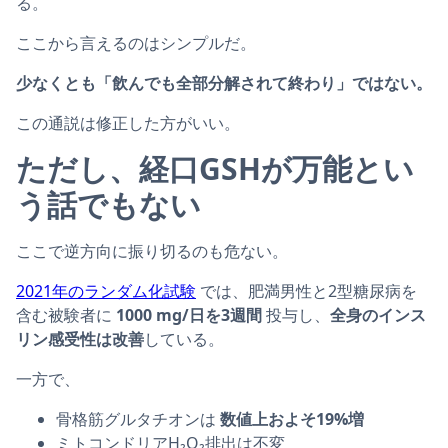
る。
ここから言えるのはシンプルだ。
少なくとも「飲んでも全部分解されて終わり」ではない。
この通説は修正した方がいい。
ただし、経口GSHが万能とい
う話でもない
ここで逆方向に振り切るのも危ない。
2021年のランダム化試験
では、肥満男性と2型糖尿病を
含む被験者に
1000 mg/日を3週間
投与し、
全身のインス
リン感受性は改善
している。
一方で、
骨格筋グルタチオンは
数値上およそ19%増
ミトコンドリアH₂O₂排出は不変