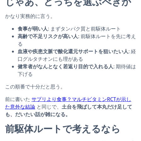
じゃあ、どっちを選ぶべきか
かなり実務的に言う。
食事が弱い人
: まずタンパク質と前駆体ルート
高齢で不足リスクが高い人
: 前駆体ルートを先に考え
る
血液や疾患文脈で酸化還元サポートを狙いたい人
: 経
口グルタチオンにも理がある
健常者がなんとなく若返り目的で入れる人
: 期待値は
下げる
この順番で十分だと思う。
前に書いた
サプリより食事？マルチビタミンRCTが示し
た意外な結論
と同じで、
土台を飛ばして本丸だけ足して
も、だいたい話が雑になる。
前駆体ルートで考えるなら