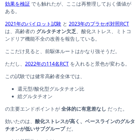
効果を検証
でも触れたが、ここは再整理しておく価値が
ある。
2021年のパイロット試験
と
2023年のプラセボ対照RCT
は、高齢者の
グルタチオン欠乏
、酸化ストレス、ミトコ
ンドリア機能不全の改善を報告している。
ここだけ見ると、前駆体ルートはかなり強そうだ。
ただし、
2022年の114名RCT
を入れると景色が変わる。
この試験では健常高齢者全体では、
還元型/酸化型グルタチオン比
総グルタチオン
の主要エンドポイントが
全体的に有意差なし
だった。
効いたのは、
酸化ストレスが高く、ベースラインのグルタ
チオンが低いサブグループ
だ。