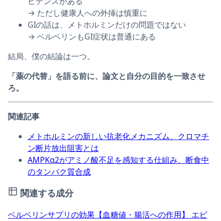
ビデンスがある
→ ただし健康人への外挿は慎重に
GIの話は、メトホルミンだけの問題ではない
→ ベルベリンもGI症状は普通にある
結局、僕の結論は一つ。
「薬の代替」を語る前に、論文と自分の目的を一致させ
ろ。
関連記事
メトホルミンの新しい抗老化メカニズム、クロマチ
ン断片放出阻害とは
AMPKα2がアミノ酸不足を感知する仕組み、断食中
のタンパク質合成
関連する成分
ベルベリンサプリの効果【血糖値・腸活への作用】
エビ