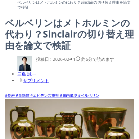
ベルベリンはメトホルミンの代わり？Sinclairの切り替え理由を論文
で検証
ベルベリンはメトホルミンの
代わり？Sinclairの切り替え理
由を論文で検証
投稿日 :
2026-02-11
約6分で読めます
三島 誠一
サプリメント
#長寿
#血糖値
#エビデンス重視
#腸内環境
#ベルベリン