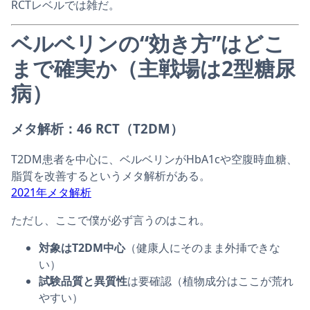
RCTレベルでは雑だ。
ベルベリンの“効き方”はどこ
まで確実か（主戦場は2型糖尿
病）
メタ解析：46 RCT（T2DM）
T2DM患者を中心に、ベルベリンがHbA1cや空腹時血糖、
脂質を改善するというメタ解析がある。
2021年メタ解析
ただし、ここで僕が必ず言うのはこれ。
対象はT2DM中心
（健康人にそのまま外挿できな
い）
試験品質と異質性
は要確認（植物成分はここが荒れ
やすい）