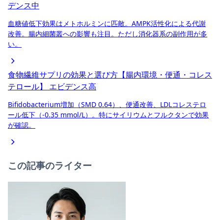
デンス中
血糖値低下効果はメトホルミンに匹敵。AMPK活性化による代謝
改善。腸内細菌叢への影響も注目。ただし消化器系の副作用が多
い。
食物繊維サプリの効果と選び方【腸内環境・便通・コレス
テロール】
エビデンス高
Bifidobacterium増加（SMD 0.64）、便通改善、LDLコレステロ
ール低下（-0.35 mmol/L）。特にサイリウムとフルクタンで効果
が確認。
この記事のライター