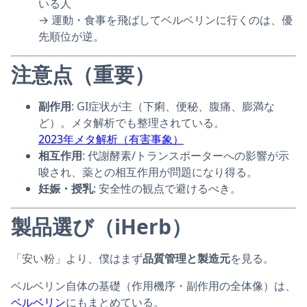
いる人
→ 運動・食事を飛ばしてベルベリンに行くのは、優
先順位が逆。
注意点（重要）
副作用
: GI症状が主（下痢、便秘、腹痛、膨満な
ど）。メタ解析でも整理されている。
2023年メタ解析（有害事象）
相互作用
: 代謝酵素/トランスポーターへの影響が示
唆され、薬との相互作用が問題になり得る。
妊娠・授乳
: 安全性の観点で避けるべき。
製品選び（iHerb）
「安い粉」より、僕はまず
品質管理と製造元
を見る。
ベルベリン自体の基礎（作用機序・副作用の全体像）は、
ベルベリン
にもまとめている。