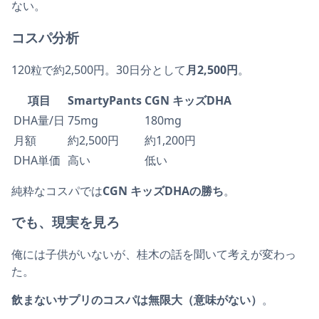
ない。
コスパ分析
120粒で約2,500円。30日分として
月2,500円
。
項目
SmartyPants
CGN キッズDHA
DHA量/日
75mg
180mg
月額
約2,500円
約1,200円
DHA単価
高い
低い
純粋なコスパでは
CGN キッズDHAの勝ち
。
でも、現実を見ろ
俺には子供がいないが、桂木の話を聞いて考えが変わっ
た。
飲まないサプリのコスパは無限大（意味がない）
。