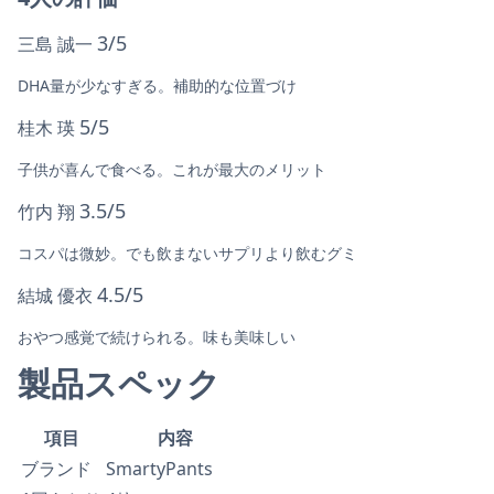
3/5
三島 誠一
DHA量が少なすぎる。補助的な位置づけ
5/5
桂木 瑛
子供が喜んで食べる。これが最大のメリット
3.5/5
竹内 翔
コスパは微妙。でも飲まないサプリより飲むグミ
4.5/5
結城 優衣
おやつ感覚で続けられる。味も美味しい
製品スペック
項目
内容
ブランド
SmartyPants