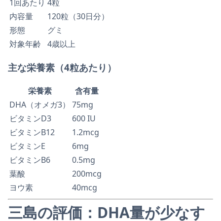
1回あたり
4粒
内容量
120粒（30日分）
形態
グミ
対象年齢
4歳以上
主な栄養素（4粒あたり）
栄養素
含有量
DHA（オメガ3）
75mg
ビタミンD3
600 IU
ビタミンB12
1.2mcg
ビタミンE
6mg
ビタミンB6
0.5mg
葉酸
200mcg
ヨウ素
40mcg
三島の評価：DHA量が少なす