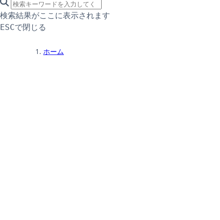
search icon
サイト内検索
検索結果がここに表示されます
で閉じる
ESC
ホーム