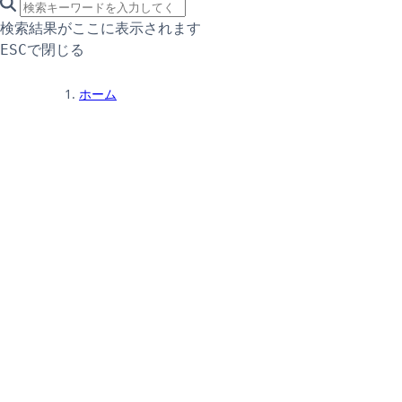
search icon
サイト内検索
検索結果がここに表示されます
で閉じる
ESC
ホーム