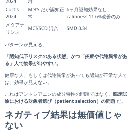
2024
群
Curtis
MetS だが認知正
6ヶ月認知効果なし、
2024
常
calmness 11.6%改善のみ
メタアナ
MCI/SCD 混合
SMD 0.34
リシス
パターンが見える。
「認知低下リスクのある状態」かつ「炎症や代謝異常があ
る」人で効果が出やすい。
健康な人、もしくは代謝異常があっても認知が正常な人で
は、効果が見えない。
これはアントシアニンの成分特性の問題ではなく、
臨床試
験における対象者選び（patient selection）の問題
だ。
ネガティブ結果は無価値じゃ
ない