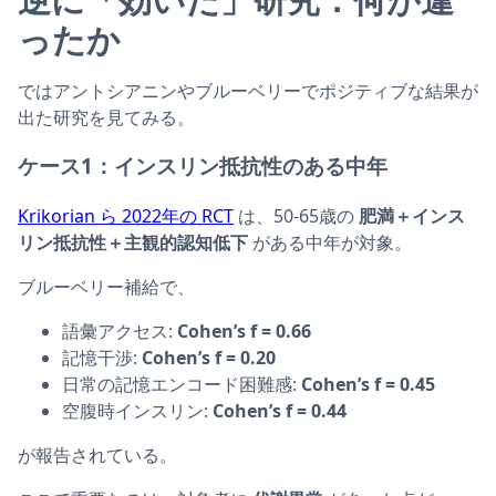
ったか
ではアントシアニンやブルーベリーでポジティブな結果が
出た研究を見てみる。
ケース1：インスリン抵抗性のある中年
Krikorian ら 2022年の RCT
は、50-65歳の
肥満＋インス
リン抵抗性＋主観的認知低下
がある中年が対象。
ブルーベリー補給で、
語彙アクセス:
Cohen’s f = 0.66
記憶干渉:
Cohen’s f = 0.20
日常の記憶エンコード困難感:
Cohen’s f = 0.45
空腹時インスリン:
Cohen’s f = 0.44
が報告されている。