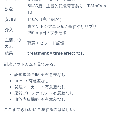
60-85歳、主観的記憶障害あり、T-MoCA ≤
対象
13
参加者
110名（完了94名）
高アントシアニン食 / 黒すぐりサプリ
介入
250mg/日 / プラセボ
主要アウト
聴覚エピソード記憶
カム
結果
treatment × time effect なし
副次アウトカムも見てみる。
認知機能全般 → 有意差なし
血圧 → 有意差なし
炎症マーカー → 有意差なし
脂質プロファイル → 有意差なし
血管内皮機能 → 有意差なし
ここまできれいに全滅するのは珍しい。