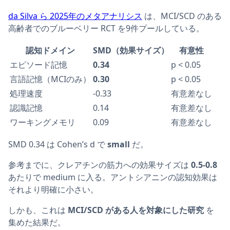
da Silva ら 2025年のメタアナリシス
は、MCI/SCD のある
高齢者でのブルーベリー RCT を9件プールしている。
認知ドメイン
SMD（効果サイズ）
有意性
エピソード記憶
0.34
p < 0.05
言語記憶（MCIのみ）
0.30
p < 0.05
処理速度
-0.33
有意差なし
認識記憶
0.14
有意差なし
ワーキングメモリ
0.09
有意差なし
SMD 0.34 は Cohen’s d で
small
だ。
参考までに、クレアチンの筋力への効果サイズは
0.5-0.8
あたりで medium に入る。アントシアニンの認知効果は
それより明確に小さい。
しかも、これは
MCI/SCD がある人を対象にした研究
を
集めた結果だ。