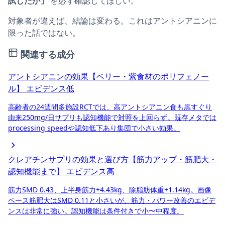
試したか」
を必ず確認してほしい。
対象者が違えば、結論は変わる。これはアントシアニンに
限った話ではない。
関連する成分
アントシアニンの効果【ベリー・紫食材のポリフェノー
ル】
エビデンス低
高齢者の24週間多施設RCTでは、高アントシアニン食も黒すぐり
由来250mg/日サプリも認知機能で対照を上回らず。既存メタでは
processing speedや認知低下あり集団で小さい効果。
クレアチンサプリの効果と選び方【筋力アップ・筋肥大・
認知機能まで】
エビデンス高
筋力SMD 0.43、上半身筋力+4.43kg、除脂肪体重+1.14kg。画像
ベース筋肥大はSMD 0.11と小さいが、筋力・パワー改善のエビデ
ンスは非常に強い。認知機能は条件付きで小〜中程度。