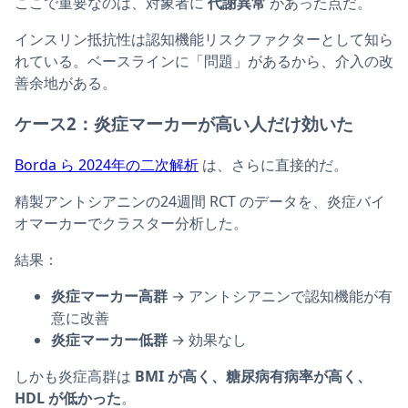
ここで重要なのは、対象者に
代謝異常
があった点だ。
インスリン抵抗性は認知機能リスクファクターとして知ら
れている。ベースラインに「問題」があるから、介入の改
善余地がある。
ケース2：炎症マーカーが高い人だけ効いた
Borda ら 2024年の二次解析
は、さらに直接的だ。
精製アントシアニンの24週間 RCT のデータを、炎症バイ
オマーカーでクラスター分析した。
結果：
炎症マーカー高群
→ アントシアニンで認知機能が有
意に改善
炎症マーカー低群
→ 効果なし
しかも炎症高群は
BMI が高く、糖尿病有病率が高く、
HDL が低かった
。