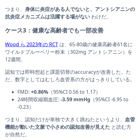
つまり、
身体に炎症がある人でないと、アントシアニンの
抗炎症メカニズムは活躍する場がない
わけだ。
ケース3：健康な高齢者でも一部改善
Wood ら 2023年の RCT
は、65-80歳の健康高齢者61名に
ワイルドブルーベリー粉末（302mg アントシアニン）を
12週間。
認知では即時想起と課題切替のaccuracyが改善した。た
だ、数字としてはむしろ血管系の方がはっきりしている。
FMD:
+0.86%
（95%CI 0.56 to 1.17）
24時間収縮期血圧:
-3.59 mmHg
（95%CI -6.95 to
-0.23）
つまり、認知だけが単独で大きく跳ねたというより、
血管
機能が動いた文脈で小さめの認知改善が見えた
と読む方
が自然だ。