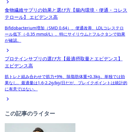
食物繊維サプリの効果と選び方【腸内環境・便通・コレス
テロール】
エビデンス高
Bifidobacterium増加（SMD 0.64）、便通改善、LDLコレステロ
ール低下（-0.35 mmol/L）。特にサイリウムとフルクタンで効果
が確認。
プロテインサプリの選び方【最適摂取量とエビデンス】
エビデンス高
筋トレと組み合わせで筋力+9%、除脂肪体重+0.3kg。単独では効
果なし。最適量は1.6-2.2g/kg/日だが、ブレイクポイントは統計的
に有意ではない。
この記事のライター