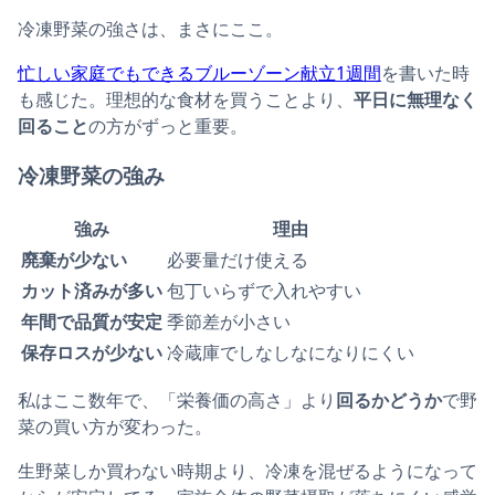
冷凍野菜の強さは、まさにここ。
忙しい家庭でもできるブルーゾーン献立1週間
を書いた時
も感じた。理想的な食材を買うことより、
平日に無理なく
回ること
の方がずっと重要。
冷凍野菜の強み
強み
理由
廃棄が少ない
必要量だけ使える
カット済みが多い
包丁いらずで入れやすい
年間で品質が安定
季節差が小さい
保存ロスが少ない
冷蔵庫でしなしなになりにくい
私はここ数年で、「栄養価の高さ」より
回るかどうか
で野
菜の買い方が変わった。
生野菜しか買わない時期より、冷凍を混ぜるようになって