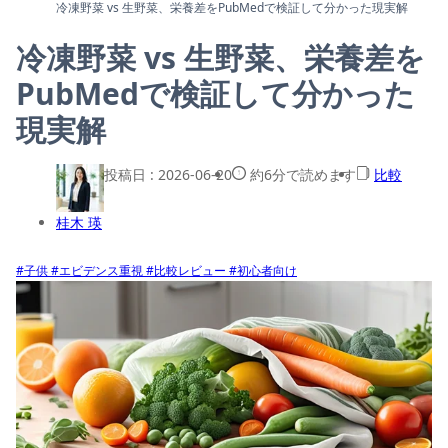
冷凍野菜 vs 生野菜、栄養差をPubMedで検証して分かった現実解
冷凍野菜 vs 生野菜、栄養差を
PubMedで検証して分かった
現実解
投稿日 :
2026-06-20
約6分で読めます
比較
桂木 瑛
#子供
#エビデンス重視
#比較レビュー
#初心者向け