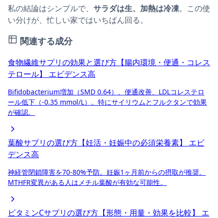
私の結論はシンプルで、
サラダは生、加熱は冷凍
。この使
い分けが、忙しい家ではいちばん回る。
関連する成分
食物繊維サプリの効果と選び方【腸内環境・便通・コレス
テロール】
エビデンス高
Bifidobacterium増加（SMD 0.64）、便通改善、LDLコレステロ
ール低下（-0.35 mmol/L）。特にサイリウムとフルクタンで効果
が確認。
葉酸サプリの選び方【妊活・妊娠中の必須栄養素】
エビ
デンス高
神経管閉鎖障害を70-80%予防。妊娠1ヶ月前からの摂取が推奨。
MTHFR変異がある人はメチル葉酸が有効な可能性。
ビタミンCサプリの選び方【形態・用量・効果を比較】
エ