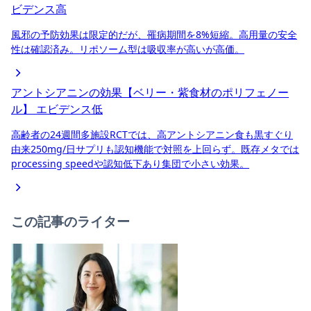
ビデンス高
風邪の予防効果は限定的だが、罹病期間を8%短縮。高用量の安全
性は確認済み。リポソーム型は吸収率が高いが高価。
アントシアニンの効果【ベリー・紫食材のポリフェノー
ル】
エビデンス低
高齢者の24週間多施設RCTでは、高アントシアニン食も黒すぐり
由来250mg/日サプリも認知機能で対照を上回らず。既存メタでは
processing speedや認知低下あり集団で小さい効果。
この記事のライター