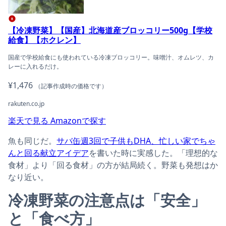
R
【冷凍野菜】【国産】北海道産ブロッコリー500g【学校
給食】【ホクレン】
国産で学校給食にも使われている冷凍ブロッコリー。味噌汁、オムレツ、カ
レーに入れるだけ。
¥1,476
（記事作成時の価格です）
rakuten.co.jp
楽天で見る
Amazonで探す
魚も同じだ。
サバ缶週3回で子供もDHA、忙しい家でちゃ
んと回る献立アイデア
を書いた時に実感した。「理想的な
食材」より「回る食材」の方が結局続く。野菜も発想はか
なり近い。
冷凍野菜の注意点は「安全」
と「食べ方」