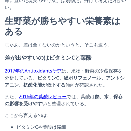
庫に置いた現実の生野菜」は別物だ。分けて考えた方がい
い。
生野菜が勝ちやすい栄養素は
ある
じゃあ、差は全くないのかというと、そこも違う。
差が出やすいのはビタミンCと葉酸
2017年のAntioxidants研究
は、果物・野菜の冷蔵保存を
分析している。
ビタミンC、総ポリフェノール、アントシ
アニン、抗酸化能が低下する
傾向が確認された。
また、
2016年の葉酸レビュー
では、葉酸は
熱、水、保存
の影響を受けやすい
と整理されている。
ここから言えるのは、
ビタミンCや葉酸は繊細