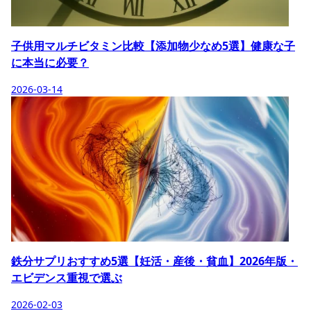
子供用マルチビタミン比較【添加物少なめ5選】健康な子
に本当に必要？
2026-03-14
鉄分サプリおすすめ5選【妊活・産後・貧血】2026年版・
エビデンス重視で選ぶ
2026-02-03