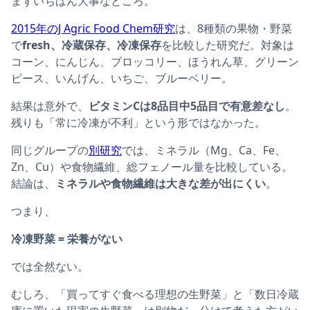
まずいちばん大事なところ。
2015年のJ Agric Food Chem研究
は、8種類の果物・野菜
で
fresh、冷蔵保存、冷凍保存
を比較した研究だ。対象は
コーン、にんじん、ブロッコリー、ほうれん草、グリーン
ピース、いんげん、いちご、ブルーベリー。
結果は意外で、
ビタミンCは8品目中5品目で有意差なし
。
残りも「常に冷凍が不利」という形ではなかった。
同じグループの
別研究
では、ミネラル（Mg、Ca、Fe、
Zn、Cu）や食物繊維、総フェノール量を比較している。
結論は、
ミネラルや食物繊維は大きな差が出にくい
。
つまり、
冷凍野菜 = 栄養がない
では全然ない。
むしろ、「買ってすぐ食べる理想の生野菜」と「数日冷蔵