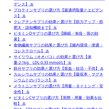
デンス】
高
プロテインサプリの選び方【最適摂取量とエビデン
ス】
高
クレアチンサプリの効果と選び方【筋力アップ・筋
肥大・認知機能まで】
高
ビタミンDサプリの選び方【睡眠・免疫・骨の効
果】
高
食物繊維サプリの効果と選び方【腸内環境・便通・
コレステロール】
高
サイリウム（オオバコ）の効果と選び方【体
重-2.1kg、LDL-0.33 mmol/L】
高
鉄分サプリの効果と選び方【貧血・妊活・子供】
高
カルシウムサプリの効果と選び方【吸収率・マグネ
シウムとのバランス】
高
メラトニンサプリの選び方【用量・タイミング・安
全性】
高
ビタミンCサプリの選び方【形態・用量・効果を比
較】
高