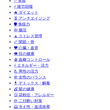
✨
美容
⚡
疲労回復
🔥
ダイエット
🧬
アンチエイジング
🛡️
免疫力
🦠
腸活
🧘
ストレス管理
🦴
関節・骨
❤️
心臓・血管
👁️
目の健康
🩸
血糖コントロール
⚡
エネルギー・活力
💪
男性の活力
🌸
女性のバランス
💊
デトックス・解毒
💇
髪の健康
🤧
花粉症・アレルギー
🍺
二日酔い対策
🥶
冷え性・血流改善