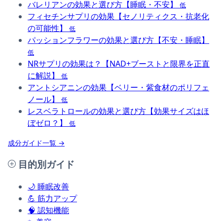
バレリアンの効果と選び方【睡眠・不安】
低
フィセチンサプリの効果【セノリティクス・抗老化
の可能性】
低
パッションフラワーの効果と選び方【不安・睡眠】
低
NRサプリの効果は？【NAD+ブーストと限界を正直
に解説】
低
アントシアニンの効果【ベリー・紫食材のポリフェ
ノール】
低
レスベラトロールの効果と選び方【効果サイズはほ
ぼゼロ？】
低
成分ガイド一覧 →
目的別ガイド
🌙
睡眠改善
💪
筋力アップ
🧠
認知機能