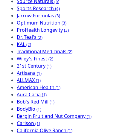
Source Naturals
(5)
Sports Research
(4)
Jarrow Formulas
(3)
Optimum Nutrition
(3)
ProHealth Longevity
(3)
Dr. Teal's
(2)
KAL
(2)
Traditional Medicinals
(2)
Wiley's Finest
(2)
21st Century
(1)
Artisana
(1)
ALLMAX
(1)
American Health
(1)
Aura Cacia
(1)
Bob's Red Mill
(1)
BodyBio
(1)
Bergin Fruit and Nut Company
(1)
Carlson
(1)
California Olive Ranch
(1)