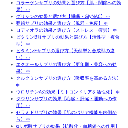
コラーゲンサプリの効果と選び方【肌・関節への効
果】
中
グリシンの効果と選び方【睡眠・GlyNAC】
中
亜鉛サプリの効果と選び方【風邪・免疫】
中
ロディオラの効果と選び方【ストレス・疲労】
中
ビタミンB群サプリの効果と選び方【活性型・複合
型】
中
ビタミンEサプリの選び方【天然型と合成型の違
い】
中
エクオールサプリの選び方【更年期・美容への効
果】
中
クルクミンサプリの選び方【吸収率を高める方法】
中
ウロリチンAの効果【ミトコンドリアを活性化】
中
タウリンサプリの効果【心臓・肝臓・運動への作
用】
中
セラミドサプリの効果【肌のバリア機能を内側か
ら】
中
αリポ酸サプリの効果【抗酸化・血糖値への作用】