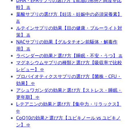
DHA・EPAサプリの選び方【魚油の形態と純度を比
較】
高
葉酸サプリの選び方【妊活・妊娠中の必須栄養素】
高
ルテインサプリの効果【目の健康・ブルーライト対
策】
高
NACサプリの効果【グルタチオン前駆体・解毒作
用】
高
ラベンダーの効果と選び方【睡眠・不安・うつ】
高
マグネシウムサプリの種類と選び方【吸収率で比較
レビュー】
中
プロバイオティクスサプリの選び方【菌株・CFU・
効果】
中
アシュワガンダの効果と選び方【ストレス・睡眠・
更年期】
中
L-テアニンの効果と選び方【集中力・リラックス】
中
CoQ10の効果と選び方【ユビキノール vs ユビキノ
ン】
中