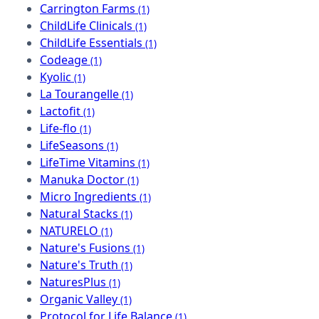
Carrington Farms
(1)
ChildLife Clinicals
(1)
ChildLife Essentials
(1)
Codeage
(1)
Kyolic
(1)
La Tourangelle
(1)
Lactofit
(1)
Life-flo
(1)
LifeSeasons
(1)
LifeTime Vitamins
(1)
Manuka Doctor
(1)
Micro Ingredients
(1)
Natural Stacks
(1)
NATURELO
(1)
Nature's Fusions
(1)
Nature's Truth
(1)
NaturesPlus
(1)
Organic Valley
(1)
Protocol for Life Balance
(1)