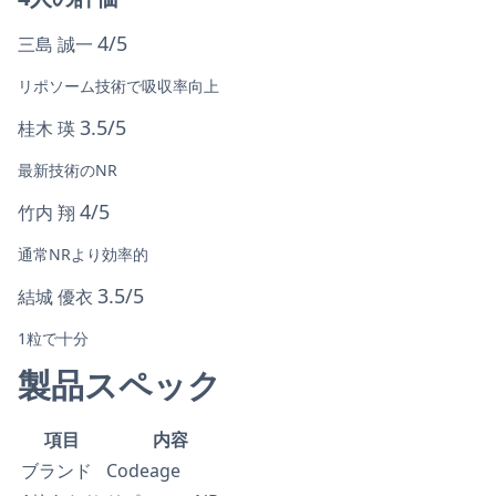
4/5
三島 誠一
リポソーム技術で吸収率向上
3.5/5
桂木 瑛
最新技術のNR
4/5
竹内 翔
通常NRより効率的
3.5/5
結城 優衣
1粒で十分
製品スペック
項目
内容
ブランド
Codeage