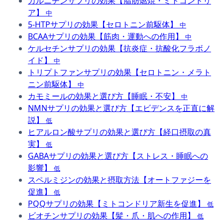
カルニチンサプリの効果【脂肪燃焼・ミトコンドリ
ア】
中
5-HTPサプリの効果【セロトニン前駆体】
中
BCAAサプリの効果【筋肉・運動への作用】
中
ケルセチンサプリの効果【抗炎症・抗酸化フラボノ
イド】
中
トリプトファンサプリの効果【セロトニン・メラト
ニン前駆体】
中
カモミールの効果と選び方【睡眠・不安】
中
NMNサプリの効果と選び方【エビデンスを正直に解
説】
低
ヒアルロン酸サプリの効果と選び方【経口摂取の真
実】
低
GABAサプリの効果と選び方【ストレス・睡眠への
影響】
低
スペルミジンの効果と摂取方法【オートファジーを
促進】
低
PQQサプリの効果【ミトコンドリア新生を促進】
低
ビオチンサプリの効果【髪・爪・肌への作用】
低