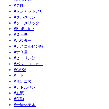
#男性
#トンカットアリ
#クルクミン
#ターメリック
#BioPerine
#還元型
#パウダー
#アスコルビン酸
#大容量
#ピコリン酸
#バターコーヒー
#GABA
#舌下
#リンゴ酸
#シトルリン
#血流
#運動
#一酸化窒素