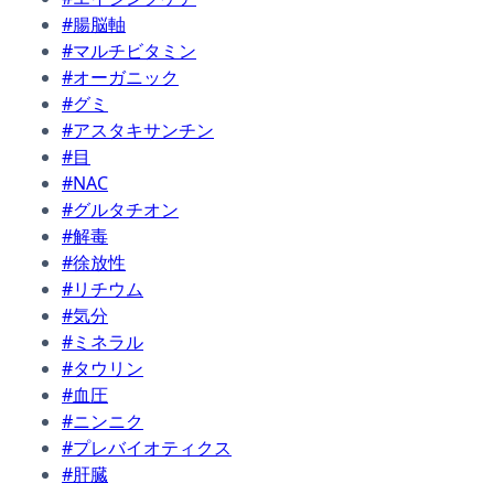
#腸脳軸
#マルチビタミン
#オーガニック
#グミ
#アスタキサンチン
#目
#NAC
#グルタチオン
#解毒
#徐放性
#リチウム
#気分
#ミネラル
#タウリン
#血圧
#ニンニク
#プレバイオティクス
#肝臓