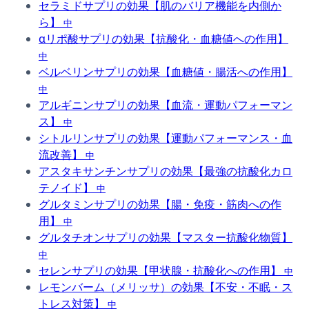
セラミドサプリの効果【肌のバリア機能を内側か
ら】
中
αリポ酸サプリの効果【抗酸化・血糖値への作用】
中
ベルベリンサプリの効果【血糖値・腸活への作用】
中
アルギニンサプリの効果【血流・運動パフォーマン
ス】
中
シトルリンサプリの効果【運動パフォーマンス・血
流改善】
中
アスタキサンチンサプリの効果【最強の抗酸化カロ
テノイド】
中
グルタミンサプリの効果【腸・免疫・筋肉への作
用】
中
グルタチオンサプリの効果【マスター抗酸化物質】
中
セレンサプリの効果【甲状腺・抗酸化への作用】
中
レモンバーム（メリッサ）の効果【不安・不眠・ス
トレス対策】
中