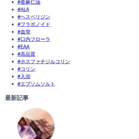
#亜麻仁油
#ALA
#ヘスペリジン
#フラボノイド
#血管
#口内フローラ
#EAA
#高品質
#ホスファチジルコリン
#コリン
#入浴
#エプソムソルト
最新記事