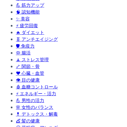
💪
筋力アップ
🧠
認知機能
✨
美容
⚡
疲労回復
🔥
ダイエット
🧬
アンチエイジング
🛡️
免疫力
🦠
腸活
🧘
ストレス管理
🦴
関節・骨
❤️
心臓・血管
👁️
目の健康
🩸
血糖コントロール
⚡
エネルギー・活力
💪
男性の活力
🌸
女性のバランス
💊
デトックス・解毒
💇
髪の健康