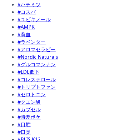
#ハチミツ
#コスパ
#ユビキノール
#AMPK
#貧血
#ラベンダー
#アロマセラピー
#Nordic Naturals
#グルコマンナン
#LDL低下
#コレステロール
#トリプトファン
#セロトニン
#クエン酸
#カプセル
#時差ボケ
#口腔
#口臭
#BLIS K12