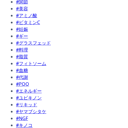
#関節
#美容
#アミノ酸
#ビタミンC
#妊娠
#ギー
#グラスフェッド
#料理
#脂質
#フィトソーム
#血糖
#代謝
#PQQ
#エネルギー
#ユビキノン
#リキッド
#ヤマブシタケ
#NGF
#キノコ