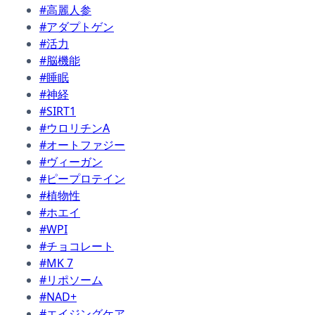
#高麗人参
#アダプトゲン
#活力
#脳機能
#睡眠
#神経
#SIRT1
#ウロリチンA
#オートファジー
#ヴィーガン
#ピープロテイン
#植物性
#ホエイ
#WPI
#チョコレート
#MK 7
#リポソーム
#NAD+
#エイジングケア