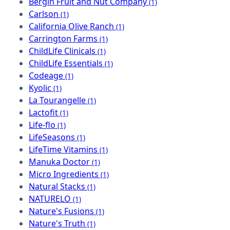
Bergin Fruit and Nut Company
(1)
Carlson
(1)
California Olive Ranch
(1)
Carrington Farms
(1)
ChildLife Clinicals
(1)
ChildLife Essentials
(1)
Codeage
(1)
Kyolic
(1)
La Tourangelle
(1)
Lactofit
(1)
Life-flo
(1)
LifeSeasons
(1)
LifeTime Vitamins
(1)
Manuka Doctor
(1)
Micro Ingredients
(1)
Natural Stacks
(1)
NATURELO
(1)
Nature's Fusions
(1)
Nature's Truth
(1)