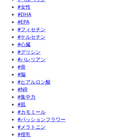
#女性
#DHA
#EPA
#フィセチン
#ケルセチン
#心臓
#グリシン
#バレリアン
#骨
#脳
#ヒアルロン酸
#NR
#集中力
#肌
#カモミール
#パッションフラワー
#メラトニン
#授乳