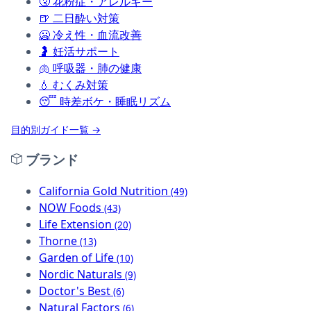
🤧
花粉症・アレルギー
🍺
二日酔い対策
🥶
冷え性・血流改善
🤰
妊活サポート
🫁
呼吸器・肺の健康
💧
むくみ対策
😴
時差ボケ・睡眠リズム
目的別ガイド一覧 →
ブランド
California Gold Nutrition
(49)
NOW Foods
(43)
Life Extension
(20)
Thorne
(13)
Garden of Life
(10)
Nordic Naturals
(9)
Doctor's Best
(6)
Natural Factors
(6)