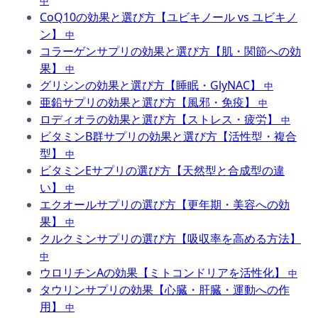
中
CoQ10の効果と選び方【ユビキノール vs ユビキノ
ン】
中
コラーゲンサプリの効果と選び方【肌・関節への効
果】
中
グリシンの効果と選び方【睡眠・GlyNAC】
中
亜鉛サプリの効果と選び方【風邪・免疫】
中
ロディオラの効果と選び方【ストレス・疲労】
中
ビタミンB群サプリの効果と選び方【活性型・複合
型】
中
ビタミンEサプリの選び方【天然型と合成型の違
い】
中
エクオールサプリの選び方【更年期・美容への効
果】
中
クルクミンサプリの選び方【吸収率を高める方法】
中
ウロリチンAの効果【ミトコンドリアを活性化】
中
タウリンサプリの効果【心臓・肝臓・運動への作
用】
中