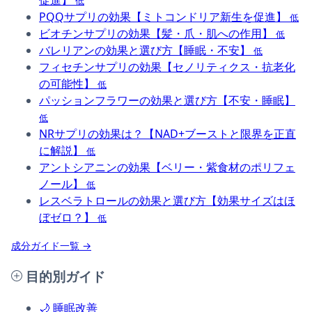
促進】
低
PQQサプリの効果【ミトコンドリア新生を促進】
低
ビオチンサプリの効果【髪・爪・肌への作用】
低
バレリアンの効果と選び方【睡眠・不安】
低
フィセチンサプリの効果【セノリティクス・抗老化
の可能性】
低
パッションフラワーの効果と選び方【不安・睡眠】
低
NRサプリの効果は？【NAD+ブーストと限界を正直
に解説】
低
アントシアニンの効果【ベリー・紫食材のポリフェ
ノール】
低
レスベラトロールの効果と選び方【効果サイズはほ
ぼゼロ？】
低
成分ガイド一覧 →
目的別ガイド
🌙
睡眠改善