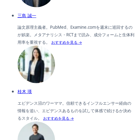
三島 誠一
論文原理主義者。PubMed、Examine.comを週末に巡回するの
が娯楽。メタアナリシス・RCTまで読み、成分フォームと生体利
用率を重視する。
おすすめを見る →
桂木 瑛
エビデンス沼のワーママ。信頼できるインフルエンサー経由の
情報を追い、エビデンスあるものを試して体感で続けるか決め
るスタイル。
おすすめを見る →