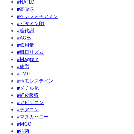
#NAFLD
#高吸収
#ベンフォチアミン
#ビタミンB1
#糖代謝
#AGEs
#低用量
#概日リズム
#Magtein
#疲労
#TMG
#ホモシステイン
#メチル化
#経皮吸収
#アピゲニン
#テアニン
#マヌカハニー
#MGO
#抗菌