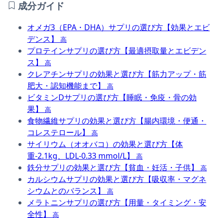
成分ガイド
オメガ3（EPA・DHA）サプリの選び方【効果とエビ
デンス】
高
プロテインサプリの選び方【最適摂取量とエビデン
ス】
高
クレアチンサプリの効果と選び方【筋力アップ・筋
肥大・認知機能まで】
高
ビタミンDサプリの選び方【睡眠・免疫・骨の効
果】
高
食物繊維サプリの効果と選び方【腸内環境・便通・
コレステロール】
高
サイリウム（オオバコ）の効果と選び方【体
重-2.1kg、LDL-0.33 mmol/L】
高
鉄分サプリの効果と選び方【貧血・妊活・子供】
高
カルシウムサプリの効果と選び方【吸収率・マグネ
シウムとのバランス】
高
メラトニンサプリの選び方【用量・タイミング・安
全性】
高