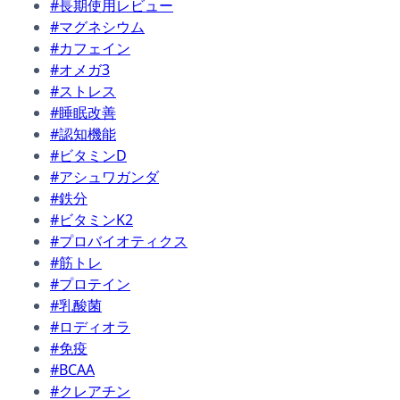
#長期使用レビュー
#マグネシウム
#カフェイン
#オメガ3
#ストレス
#睡眠改善
#認知機能
#ビタミンD
#アシュワガンダ
#鉄分
#ビタミンK2
#プロバイオティクス
#筋トレ
#プロテイン
#乳酸菌
#ロディオラ
#免疫
#BCAA
#クレアチン