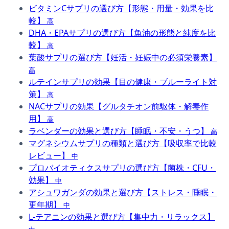
ビタミンCサプリの選び方【形態・用量・効果を比
較】
高
DHA・EPAサプリの選び方【魚油の形態と純度を比
較】
高
葉酸サプリの選び方【妊活・妊娠中の必須栄養素】
高
ルテインサプリの効果【目の健康・ブルーライト対
策】
高
NACサプリの効果【グルタチオン前駆体・解毒作
用】
高
ラベンダーの効果と選び方【睡眠・不安・うつ】
高
マグネシウムサプリの種類と選び方【吸収率で比較
レビュー】
中
プロバイオティクスサプリの選び方【菌株・CFU・
効果】
中
アシュワガンダの効果と選び方【ストレス・睡眠・
更年期】
中
L-テアニンの効果と選び方【集中力・リラックス】