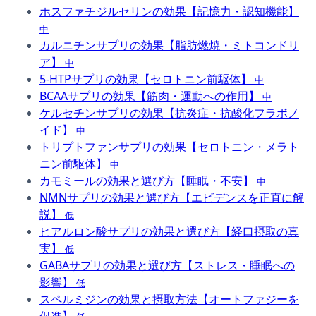
ホスファチジルセリンの効果【記憶力・認知機能】
中
カルニチンサプリの効果【脂肪燃焼・ミトコンドリ
ア】
中
5-HTPサプリの効果【セロトニン前駆体】
中
BCAAサプリの効果【筋肉・運動への作用】
中
ケルセチンサプリの効果【抗炎症・抗酸化フラボノ
イド】
中
トリプトファンサプリの効果【セロトニン・メラト
ニン前駆体】
中
カモミールの効果と選び方【睡眠・不安】
中
NMNサプリの効果と選び方【エビデンスを正直に解
説】
低
ヒアルロン酸サプリの効果と選び方【経口摂取の真
実】
低
GABAサプリの効果と選び方【ストレス・睡眠への
影響】
低
スペルミジンの効果と摂取方法【オートファジーを