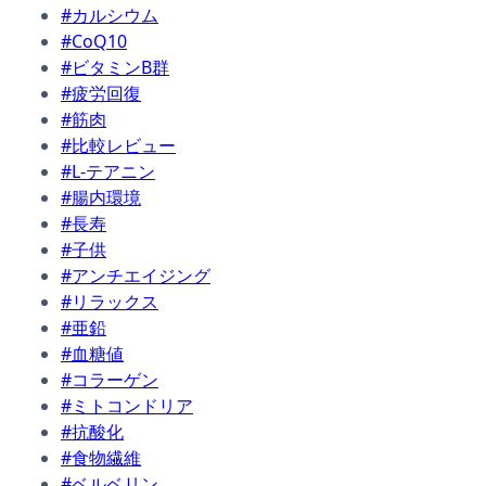
#カルシウム
#CoQ10
#ビタミンB群
#疲労回復
#筋肉
#比較レビュー
#L-テアニン
#腸内環境
#長寿
#子供
#アンチエイジング
#リラックス
#亜鉛
#血糖値
#コラーゲン
#ミトコンドリア
#抗酸化
#食物繊維
#ベルベリン