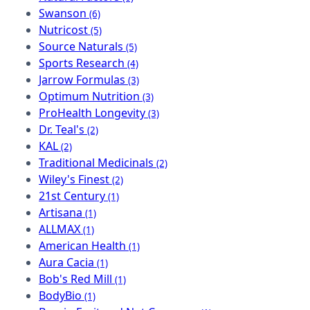
Swanson
(6)
Nutricost
(5)
Source Naturals
(5)
Sports Research
(4)
Jarrow Formulas
(3)
Optimum Nutrition
(3)
ProHealth Longevity
(3)
Dr. Teal's
(2)
KAL
(2)
Traditional Medicinals
(2)
Wiley's Finest
(2)
21st Century
(1)
Artisana
(1)
ALLMAX
(1)
American Health
(1)
Aura Cacia
(1)
Bob's Red Mill
(1)
BodyBio
(1)