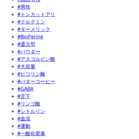
#男性
#トンカットアリ
#クルクミン
#ターメリック
#BioPerine
#還元型
#パウダー
#アスコルビン酸
#大容量
#ピコリン酸
#バターコーヒー
#GABA
#舌下
#リンゴ酸
#シトルリン
#血流
#運動
#一酸化窒素