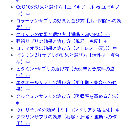
中
CoQ10の効果と選び方【ユビキノール vs ユビキノ
ン】
中
コラーゲンサプリの効果と選び方【肌・関節への効
果】
中
グリシンの効果と選び方【睡眠・GlyNAC】
中
亜鉛サプリの効果と選び方【風邪・免疫】
中
ロディオラの効果と選び方【ストレス・疲労】
中
ビタミンB群サプリの効果と選び方【活性型・複合
型】
中
ビタミンEサプリの選び方【天然型と合成型の違
い】
中
エクオールサプリの選び方【更年期・美容への効
果】
中
クルクミンサプリの選び方【吸収率を高める方法】
中
ウロリチンAの効果【ミトコンドリアを活性化】
中
タウリンサプリの効果【心臓・肝臓・運動への作
用】
中