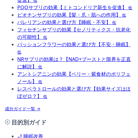
促進】
低
PQQサプリの効果【ミトコンドリア新生を促進】
低
ビオチンサプリの効果【髪・爪・肌への作用】
低
バレリアンの効果と選び方【睡眠・不安】
低
フィセチンサプリの効果【セノリティクス・抗老化
の可能性】
低
パッションフラワーの効果と選び方【不安・睡眠】
低
NRサプリの効果は？【NAD+ブーストと限界を正直
に解説】
低
アントシアニンの効果【ベリー・紫食材のポリフェ
ノール】
低
レスベラトロールの効果と選び方【効果サイズはほ
ぼゼロ？】
低
成分ガイド一覧 →
目的別ガイド
🌙
睡眠改善