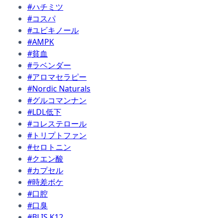
#ハチミツ
#コスパ
#ユビキノール
#AMPK
#貧血
#ラベンダー
#アロマセラピー
#Nordic Naturals
#グルコマンナン
#LDL低下
#コレステロール
#トリプトファン
#セロトニン
#クエン酸
#カプセル
#時差ボケ
#口腔
#口臭
#BLIS K12