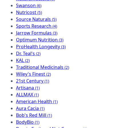
Swanson
(6)
Nutricost
(5)
Source Naturals
(5)
Sports Research
(4)
Jarrow Formulas
(3)
Optimum Nutrition
(3)
ProHealth Longevity
(3)
Dr. Teal's
(2)
KAL
(2)
Traditional Medicinals
(2)
Wiley's Finest
(2)
21st Century
(1)
Artisana
(1)
ALLMAX
(1)
American Health
(1)
Aura Cacia
(1)
Bob's Red Mill
(1)
BodyBio
(1)