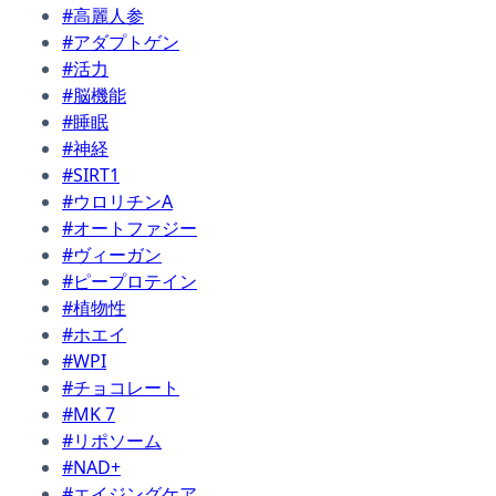
#高麗人参
#アダプトゲン
#活力
#脳機能
#睡眠
#神経
#SIRT1
#ウロリチンA
#オートファジー
#ヴィーガン
#ピープロテイン
#植物性
#ホエイ
#WPI
#チョコレート
#MK 7
#リポソーム
#NAD+
#エイジングケア