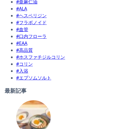
#亜麻仁油
#ALA
#ヘスペリジン
#フラボノイド
#血管
#口内フローラ
#EAA
#高品質
#ホスファチジルコリン
#コリン
#入浴
#エプソムソルト
最新記事