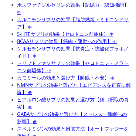
ホスファチジルセリンの効果【記憶力・認知機能】
中
カルニチンサプリの効果【脂肪燃焼・ミトコンドリ
ア】
中
5-HTPサプリの効果【セロトニン前駆体】
中
BCAAサプリの効果【筋肉・運動への作用】
中
ケルセチンサプリの効果【抗炎症・抗酸化フラボノ
イド】
中
トリプトファンサプリの効果【セロトニン・メラト
ニン前駆体】
中
カモミールの効果と選び方【睡眠・不安】
中
NMNサプリの効果と選び方【エビデンスを正直に解
説】
低
ヒアルロン酸サプリの効果と選び方【経口摂取の真
実】
低
GABAサプリの効果と選び方【ストレス・睡眠への
影響】
低
スペルミジンの効果と摂取方法【オートファジーを