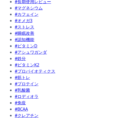
#長期使用レビュー
#マグネシウム
#カフェイン
#オメガ3
#ストレス
#睡眠改善
#認知機能
#ビタミンD
#アシュワガンダ
#鉄分
#ビタミンK2
#プロバイオティクス
#筋トレ
#プロテイン
#乳酸菌
#ロディオラ
#免疫
#BCAA
#クレアチン