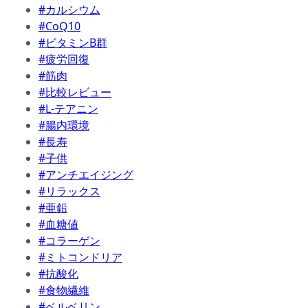
#カルシウム
#CoQ10
#ビタミンB群
#疲労回復
#筋肉
#比較レビュー
#L-テアニン
#腸内環境
#長寿
#子供
#アンチエイジング
#リラックス
#亜鉛
#血糖値
#コラーゲン
#ミトコンドリア
#抗酸化
#食物繊維
#ベルベリン