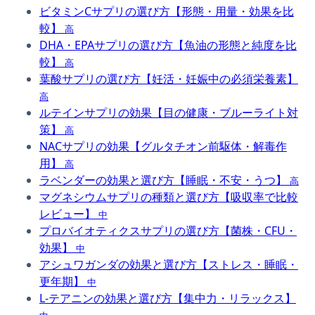
ビタミンCサプリの選び方【形態・用量・効果を比
較】
高
DHA・EPAサプリの選び方【魚油の形態と純度を比
較】
高
葉酸サプリの選び方【妊活・妊娠中の必須栄養素】
高
ルテインサプリの効果【目の健康・ブルーライト対
策】
高
NACサプリの効果【グルタチオン前駆体・解毒作
用】
高
ラベンダーの効果と選び方【睡眠・不安・うつ】
高
マグネシウムサプリの種類と選び方【吸収率で比較
レビュー】
中
プロバイオティクスサプリの選び方【菌株・CFU・
効果】
中
アシュワガンダの効果と選び方【ストレス・睡眠・
更年期】
中
L-テアニンの効果と選び方【集中力・リラックス】