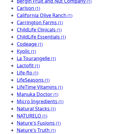
Bergin Fruit and Nut Company
(1)
Carlson
(1)
California Olive Ranch
(1)
Carrington Farms
(1)
ChildLife Clinicals
(1)
ChildLife Essentials
(1)
Codeage
(1)
Kyolic
(1)
La Tourangelle
(1)
Lactofit
(1)
Life-flo
(1)
LifeSeasons
(1)
LifeTime Vitamins
(1)
Manuka Doctor
(1)
Micro Ingredients
(1)
Natural Stacks
(1)
NATURELO
(1)
Nature's Fusions
(1)
Nature's Truth
(1)