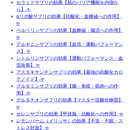
セラミドサプリの効果【肌のバリア機能を内側か
ら】
中
αリポ酸サプリの効果【抗酸化・血糖値への作用】
中
ベルベリンサプリの効果【血糖値・腸活への作用】
中
アルギニンサプリの効果【血流・運動パフォーマン
ス】
中
シトルリンサプリの効果【運動パフォーマンス・血
流改善】
中
アスタキサンチンサプリの効果【最強の抗酸化カロ
テノイド】
中
グルタミンサプリの効果【腸・免疫・筋肉への作
用】
中
グルタチオンサプリの効果【マスター抗酸化物質】
中
セレンサプリの効果【甲状腺・抗酸化への作用】
中
レモンバーム（メリッサ）の効果【不安・不眠・ス
トレス対策】
中