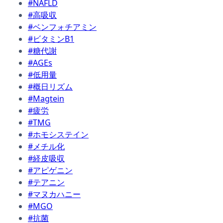
#NAFLD
#高吸収
#ベンフォチアミン
#ビタミンB1
#糖代謝
#AGEs
#低用量
#概日リズム
#Magtein
#疲労
#TMG
#ホモシステイン
#メチル化
#経皮吸収
#アピゲニン
#テアニン
#マヌカハニー
#MGO
#抗菌