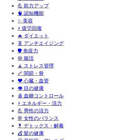
💪
筋力アップ
🧠
認知機能
✨
美容
⚡
疲労回復
🔥
ダイエット
🧬
アンチエイジング
🛡️
免疫力
🦠
腸活
🧘
ストレス管理
🦴
関節・骨
❤️
心臓・血管
👁️
目の健康
🩸
血糖コントロール
⚡
エネルギー・活力
💪
男性の活力
🌸
女性のバランス
💊
デトックス・解毒
💇
髪の健康