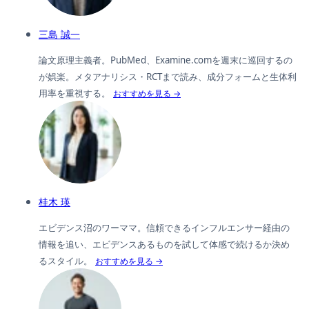
三島 誠一
論文原理主義者。PubMed、Examine.comを週末に巡回するの
が娯楽。メタアナリシス・RCTまで読み、成分フォームと生体利
用率を重視する。
おすすめを見る →
桂木 瑛
エビデンス沼のワーママ。信頼できるインフルエンサー経由の
情報を追い、エビデンスあるものを試して体感で続けるか決め
るスタイル。
おすすめを見る →