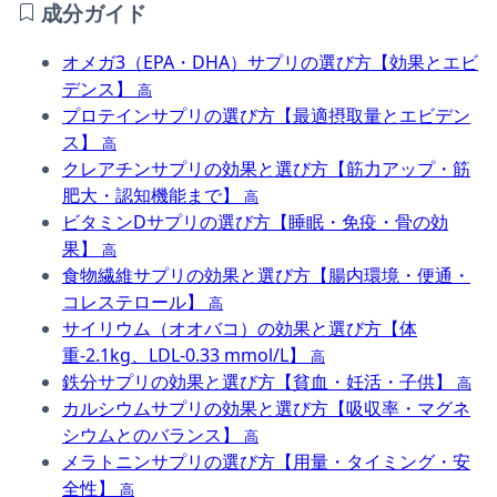
成分ガイド
オメガ3（EPA・DHA）サプリの選び方【効果とエビ
デンス】
高
プロテインサプリの選び方【最適摂取量とエビデン
ス】
高
クレアチンサプリの効果と選び方【筋力アップ・筋
肥大・認知機能まで】
高
ビタミンDサプリの選び方【睡眠・免疫・骨の効
果】
高
食物繊維サプリの効果と選び方【腸内環境・便通・
コレステロール】
高
サイリウム（オオバコ）の効果と選び方【体
重-2.1kg、LDL-0.33 mmol/L】
高
鉄分サプリの効果と選び方【貧血・妊活・子供】
高
カルシウムサプリの効果と選び方【吸収率・マグネ
シウムとのバランス】
高
メラトニンサプリの選び方【用量・タイミング・安
全性】
高