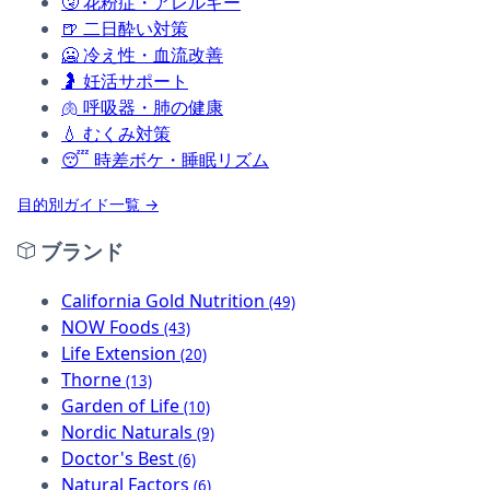
🤧
花粉症・アレルギー
🍺
二日酔い対策
🥶
冷え性・血流改善
🤰
妊活サポート
🫁
呼吸器・肺の健康
💧
むくみ対策
😴
時差ボケ・睡眠リズム
目的別ガイド一覧 →
ブランド
California Gold Nutrition
(49)
NOW Foods
(43)
Life Extension
(20)
Thorne
(13)
Garden of Life
(10)
Nordic Naturals
(9)
Doctor's Best
(6)
Natural Factors
(6)