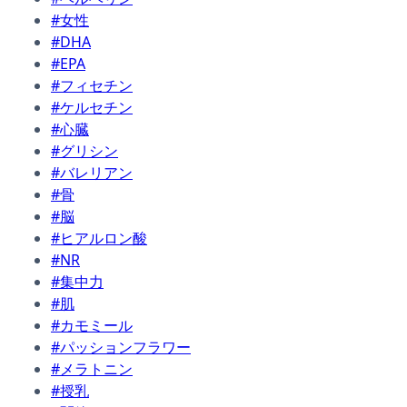
#女性
#DHA
#EPA
#フィセチン
#ケルセチン
#心臓
#グリシン
#バレリアン
#骨
#脳
#ヒアルロン酸
#NR
#集中力
#肌
#カモミール
#パッションフラワー
#メラトニン
#授乳