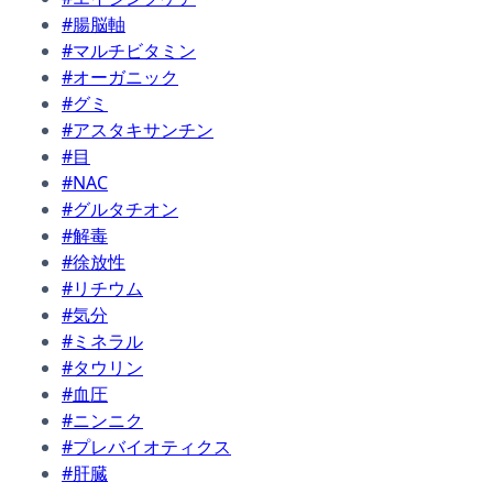
#腸脳軸
#マルチビタミン
#オーガニック
#グミ
#アスタキサンチン
#目
#NAC
#グルタチオン
#解毒
#徐放性
#リチウム
#気分
#ミネラル
#タウリン
#血圧
#ニンニク
#プレバイオティクス
#肝臓