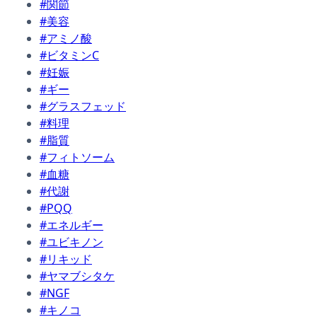
#関節
#美容
#アミノ酸
#ビタミンC
#妊娠
#ギー
#グラスフェッド
#料理
#脂質
#フィトソーム
#血糖
#代謝
#PQQ
#エネルギー
#ユビキノン
#リキッド
#ヤマブシタケ
#NGF
#キノコ