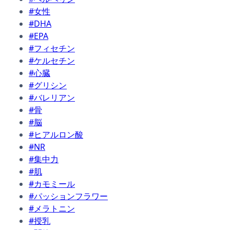
#女性
#DHA
#EPA
#フィセチン
#ケルセチン
#心臓
#グリシン
#バレリアン
#骨
#脳
#ヒアルロン酸
#NR
#集中力
#肌
#カモミール
#パッションフラワー
#メラトニン
#授乳