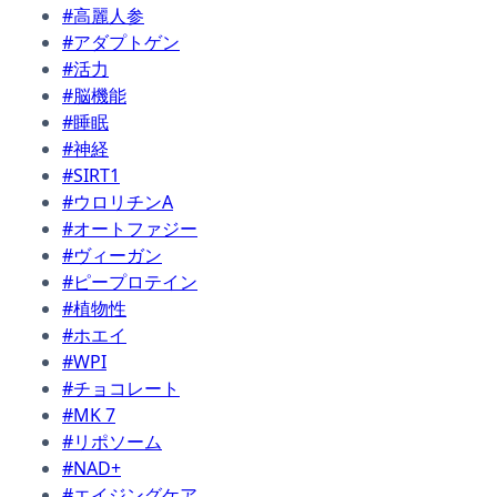
#高麗人参
#アダプトゲン
#活力
#脳機能
#睡眠
#神経
#SIRT1
#ウロリチンA
#オートファジー
#ヴィーガン
#ピープロテイン
#植物性
#ホエイ
#WPI
#チョコレート
#MK 7
#リポソーム
#NAD+
#エイジングケア