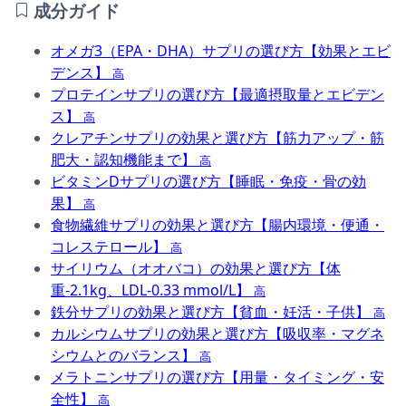
成分ガイド
オメガ3（EPA・DHA）サプリの選び方【効果とエビ
デンス】
高
プロテインサプリの選び方【最適摂取量とエビデン
ス】
高
クレアチンサプリの効果と選び方【筋力アップ・筋
肥大・認知機能まで】
高
ビタミンDサプリの選び方【睡眠・免疫・骨の効
果】
高
食物繊維サプリの効果と選び方【腸内環境・便通・
コレステロール】
高
サイリウム（オオバコ）の効果と選び方【体
重-2.1kg、LDL-0.33 mmol/L】
高
鉄分サプリの効果と選び方【貧血・妊活・子供】
高
カルシウムサプリの効果と選び方【吸収率・マグネ
シウムとのバランス】
高
メラトニンサプリの選び方【用量・タイミング・安
全性】
高