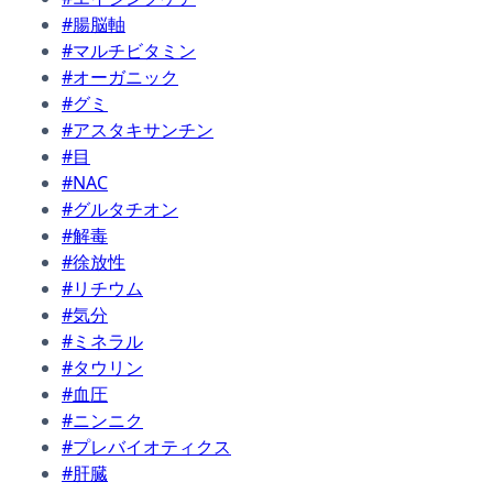
#腸脳軸
#マルチビタミン
#オーガニック
#グミ
#アスタキサンチン
#目
#NAC
#グルタチオン
#解毒
#徐放性
#リチウム
#気分
#ミネラル
#タウリン
#血圧
#ニンニク
#プレバイオティクス
#肝臓