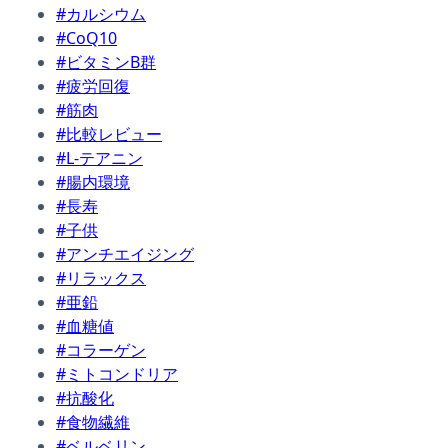
#カルシウム
#CoQ10
#ビタミンB群
#疲労回復
#筋肉
#比較レビュー
#L-テアニン
#腸内環境
#長寿
#子供
#アンチエイジング
#リラックス
#亜鉛
#血糖値
#コラーゲン
#ミトコンドリア
#抗酸化
#食物繊維
#ベルベリン