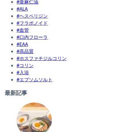
#亜麻仁油
#ALA
#ヘスペリジン
#フラボノイド
#血管
#口内フローラ
#EAA
#高品質
#ホスファチジルコリン
#コリン
#入浴
#エプソムソルト
最新記事