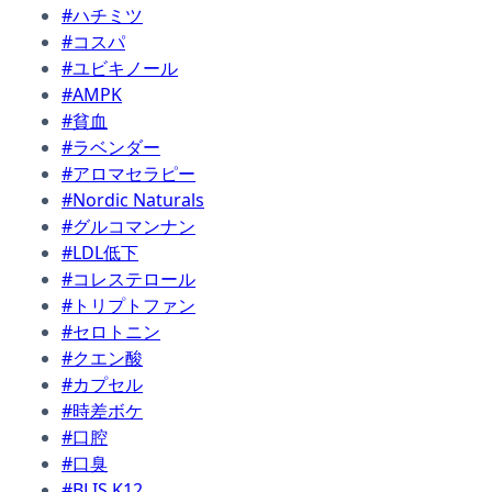
#ハチミツ
#コスパ
#ユビキノール
#AMPK
#貧血
#ラベンダー
#アロマセラピー
#Nordic Naturals
#グルコマンナン
#LDL低下
#コレステロール
#トリプトファン
#セロトニン
#クエン酸
#カプセル
#時差ボケ
#口腔
#口臭
#BLIS K12