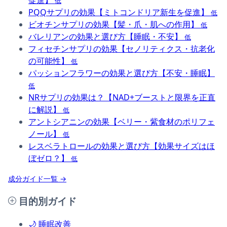
促進】
低
PQQサプリの効果【ミトコンドリア新生を促進】
低
ビオチンサプリの効果【髪・爪・肌への作用】
低
バレリアンの効果と選び方【睡眠・不安】
低
フィセチンサプリの効果【セノリティクス・抗老化
の可能性】
低
パッションフラワーの効果と選び方【不安・睡眠】
低
NRサプリの効果は？【NAD+ブーストと限界を正直
に解説】
低
アントシアニンの効果【ベリー・紫食材のポリフェ
ノール】
低
レスベラトロールの効果と選び方【効果サイズはほ
ぼゼロ？】
低
成分ガイド一覧 →
目的別ガイド
🌙
睡眠改善