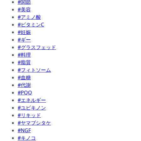
#関節
#美容
#アミノ酸
#ビタミンC
#妊娠
#ギー
#グラスフェッド
#料理
#脂質
#フィトソーム
#血糖
#代謝
#PQQ
#エネルギー
#ユビキノン
#リキッド
#ヤマブシタケ
#NGF
#キノコ