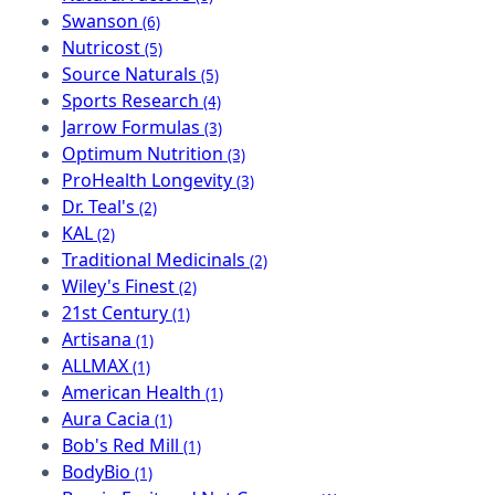
Swanson
(6)
Nutricost
(5)
Source Naturals
(5)
Sports Research
(4)
Jarrow Formulas
(3)
Optimum Nutrition
(3)
ProHealth Longevity
(3)
Dr. Teal's
(2)
KAL
(2)
Traditional Medicinals
(2)
Wiley's Finest
(2)
21st Century
(1)
Artisana
(1)
ALLMAX
(1)
American Health
(1)
Aura Cacia
(1)
Bob's Red Mill
(1)
BodyBio
(1)