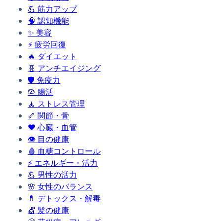
💪
筋力アップ
🧠
認知機能
✨
美容
⚡
疲労回復
🔥
ダイエット
🧬
アンチエイジング
🛡️
免疫力
🦠
腸活
🧘
ストレス管理
🦴
関節・骨
❤️
心臓・血管
👁️
目の健康
🩸
血糖コントロール
⚡
エネルギー・活力
💪
男性の活力
🌸
女性のバランス
💊
デトックス・解毒
💇
髪の健康