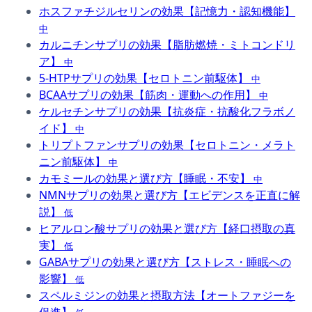
ホスファチジルセリンの効果【記憶力・認知機能】
中
カルニチンサプリの効果【脂肪燃焼・ミトコンドリ
ア】
中
5-HTPサプリの効果【セロトニン前駆体】
中
BCAAサプリの効果【筋肉・運動への作用】
中
ケルセチンサプリの効果【抗炎症・抗酸化フラボノ
イド】
中
トリプトファンサプリの効果【セロトニン・メラト
ニン前駆体】
中
カモミールの効果と選び方【睡眠・不安】
中
NMNサプリの効果と選び方【エビデンスを正直に解
説】
低
ヒアルロン酸サプリの効果と選び方【経口摂取の真
実】
低
GABAサプリの効果と選び方【ストレス・睡眠への
影響】
低
スペルミジンの効果と摂取方法【オートファジーを