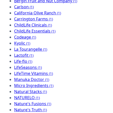
Bergin Fruit and Nut Company
(1)
Carlson
(1)
California Olive Ranch
(1)
Carrington Farms
(1)
ChildLife Clinicals
(1)
ChildLife Essentials
(1)
Codeage
(1)
Kyolic
(1)
La Tourangelle
(1)
Lactofit
(1)
Life-flo
(1)
LifeSeasons
(1)
LifeTime Vitamins
(1)
Manuka Doctor
(1)
Micro Ingredients
(1)
Natural Stacks
(1)
NATURELO
(1)
Nature's Fusions
(1)
Nature's Truth
(1)