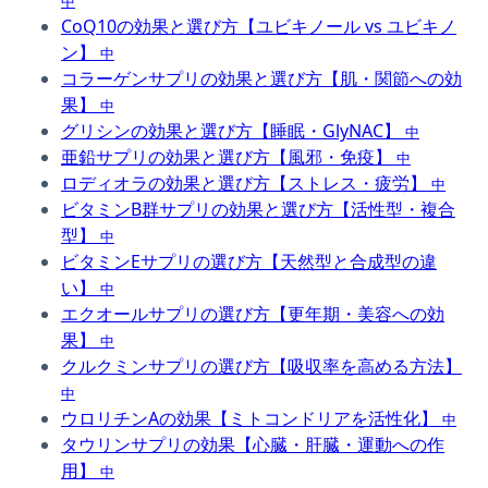
中
CoQ10の効果と選び方【ユビキノール vs ユビキノ
ン】
中
コラーゲンサプリの効果と選び方【肌・関節への効
果】
中
グリシンの効果と選び方【睡眠・GlyNAC】
中
亜鉛サプリの効果と選び方【風邪・免疫】
中
ロディオラの効果と選び方【ストレス・疲労】
中
ビタミンB群サプリの効果と選び方【活性型・複合
型】
中
ビタミンEサプリの選び方【天然型と合成型の違
い】
中
エクオールサプリの選び方【更年期・美容への効
果】
中
クルクミンサプリの選び方【吸収率を高める方法】
中
ウロリチンAの効果【ミトコンドリアを活性化】
中
タウリンサプリの効果【心臓・肝臓・運動への作
用】
中