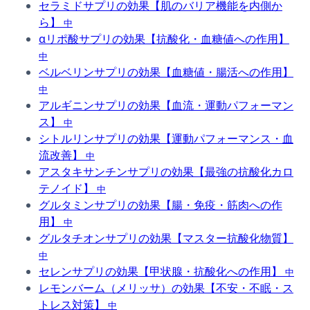
セラミドサプリの効果【肌のバリア機能を内側か
ら】
中
αリポ酸サプリの効果【抗酸化・血糖値への作用】
中
ベルベリンサプリの効果【血糖値・腸活への作用】
中
アルギニンサプリの効果【血流・運動パフォーマン
ス】
中
シトルリンサプリの効果【運動パフォーマンス・血
流改善】
中
アスタキサンチンサプリの効果【最強の抗酸化カロ
テノイド】
中
グルタミンサプリの効果【腸・免疫・筋肉への作
用】
中
グルタチオンサプリの効果【マスター抗酸化物質】
中
セレンサプリの効果【甲状腺・抗酸化への作用】
中
レモンバーム（メリッサ）の効果【不安・不眠・ス
トレス対策】
中