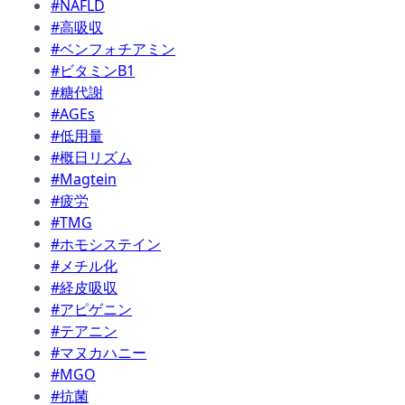
#NAFLD
#高吸収
#ベンフォチアミン
#ビタミンB1
#糖代謝
#AGEs
#低用量
#概日リズム
#Magtein
#疲労
#TMG
#ホモシステイン
#メチル化
#経皮吸収
#アピゲニン
#テアニン
#マヌカハニー
#MGO
#抗菌