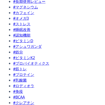
#長期使用レビュー
#マグネシウム
#カフェイン
#オメガ3
#ストレス
#睡眠改善
#認知機能
#ビタミンD
#アシュワガンダ
#鉄分
#ビタミンK2
#プロバイオティクス
#筋トレ
#プロテイン
#乳酸菌
#ロディオラ
#免疫
#BCAA
#クレアチン