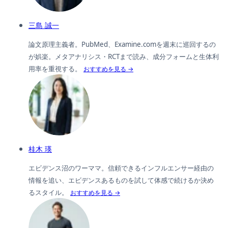
三島 誠一
論文原理主義者。PubMed、Examine.comを週末に巡回するの
が娯楽。メタアナリシス・RCTまで読み、成分フォームと生体利
用率を重視する。
おすすめを見る →
桂木 瑛
エビデンス沼のワーママ。信頼できるインフルエンサー経由の
情報を追い、エビデンスあるものを試して体感で続けるか決め
るスタイル。
おすすめを見る →