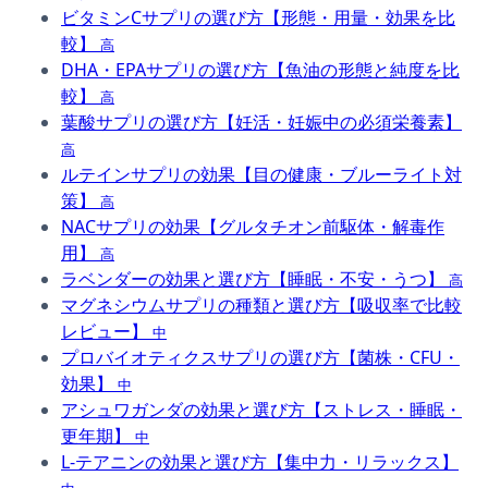
ビタミンCサプリの選び方【形態・用量・効果を比
較】
高
DHA・EPAサプリの選び方【魚油の形態と純度を比
較】
高
葉酸サプリの選び方【妊活・妊娠中の必須栄養素】
高
ルテインサプリの効果【目の健康・ブルーライト対
策】
高
NACサプリの効果【グルタチオン前駆体・解毒作
用】
高
ラベンダーの効果と選び方【睡眠・不安・うつ】
高
マグネシウムサプリの種類と選び方【吸収率で比較
レビュー】
中
プロバイオティクスサプリの選び方【菌株・CFU・
効果】
中
アシュワガンダの効果と選び方【ストレス・睡眠・
更年期】
中
L-テアニンの効果と選び方【集中力・リラックス】