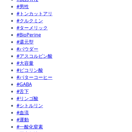
#男性
#トンカットアリ
#クルクミン
#ターメリック
#BioPerine
#還元型
#パウダー
#アスコルビン酸
#大容量
#ピコリン酸
#バターコーヒー
#GABA
#舌下
#リンゴ酸
#シトルリン
#血流
#運動
#一酸化窒素