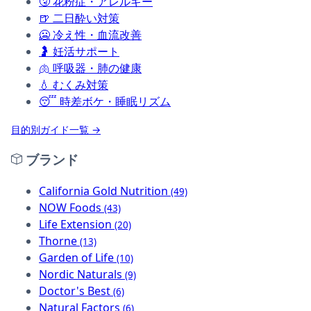
🤧
花粉症・アレルギー
🍺
二日酔い対策
🥶
冷え性・血流改善
🤰
妊活サポート
🫁
呼吸器・肺の健康
💧
むくみ対策
😴
時差ボケ・睡眠リズム
目的別ガイド一覧 →
ブランド
California Gold Nutrition
(49)
NOW Foods
(43)
Life Extension
(20)
Thorne
(13)
Garden of Life
(10)
Nordic Naturals
(9)
Doctor's Best
(6)
Natural Factors
(6)