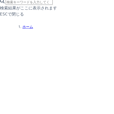
search icon
サイト内検索
検索結果がここに表示されます
で閉じる
ESC
ホーム