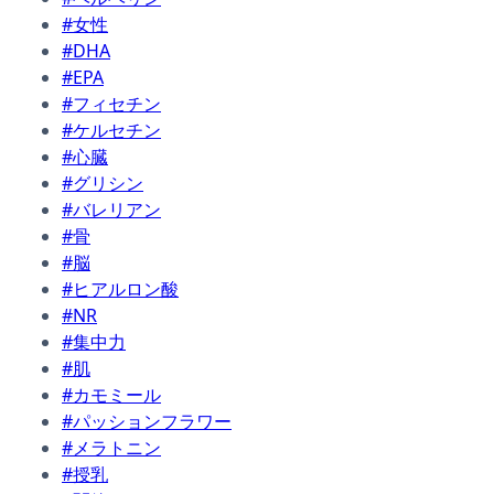
#女性
#DHA
#EPA
#フィセチン
#ケルセチン
#心臓
#グリシン
#バレリアン
#骨
#脳
#ヒアルロン酸
#NR
#集中力
#肌
#カモミール
#パッションフラワー
#メラトニン
#授乳