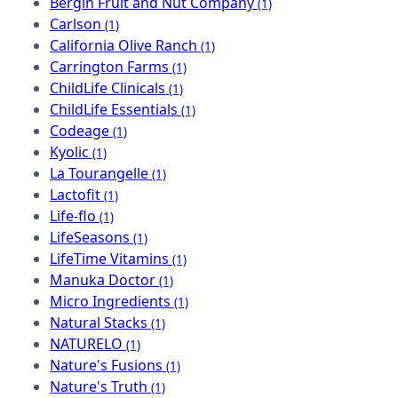
Bergin Fruit and Nut Company
(1)
Carlson
(1)
California Olive Ranch
(1)
Carrington Farms
(1)
ChildLife Clinicals
(1)
ChildLife Essentials
(1)
Codeage
(1)
Kyolic
(1)
La Tourangelle
(1)
Lactofit
(1)
Life-flo
(1)
LifeSeasons
(1)
LifeTime Vitamins
(1)
Manuka Doctor
(1)
Micro Ingredients
(1)
Natural Stacks
(1)
NATURELO
(1)
Nature's Fusions
(1)
Nature's Truth
(1)