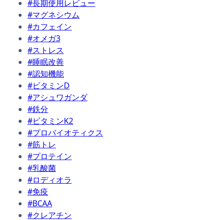
#長期使用レビュー
#マグネシウム
#カフェイン
#オメガ3
#ストレス
#睡眠改善
#認知機能
#ビタミンD
#アシュワガンダ
#鉄分
#ビタミンK2
#プロバイオティクス
#筋トレ
#プロテイン
#乳酸菌
#ロディオラ
#免疫
#BCAA
#クレアチン