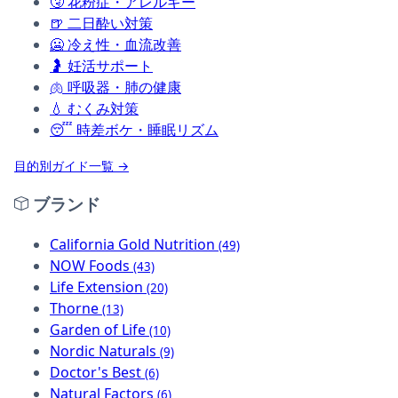
🤧
花粉症・アレルギー
🍺
二日酔い対策
🥶
冷え性・血流改善
🤰
妊活サポート
🫁
呼吸器・肺の健康
💧
むくみ対策
😴
時差ボケ・睡眠リズム
目的別ガイド一覧 →
ブランド
California Gold Nutrition
(49)
NOW Foods
(43)
Life Extension
(20)
Thorne
(13)
Garden of Life
(10)
Nordic Naturals
(9)
Doctor's Best
(6)
Natural Factors
(6)