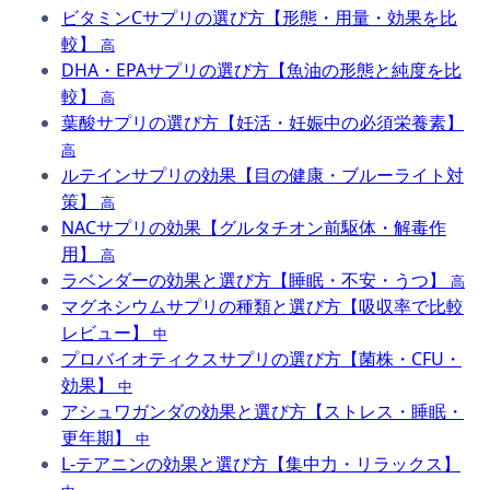
ビタミンCサプリの選び方【形態・用量・効果を比
較】
高
DHA・EPAサプリの選び方【魚油の形態と純度を比
較】
高
葉酸サプリの選び方【妊活・妊娠中の必須栄養素】
高
ルテインサプリの効果【目の健康・ブルーライト対
策】
高
NACサプリの効果【グルタチオン前駆体・解毒作
用】
高
ラベンダーの効果と選び方【睡眠・不安・うつ】
高
マグネシウムサプリの種類と選び方【吸収率で比較
レビュー】
中
プロバイオティクスサプリの選び方【菌株・CFU・
効果】
中
アシュワガンダの効果と選び方【ストレス・睡眠・
更年期】
中
L-テアニンの効果と選び方【集中力・リラックス】