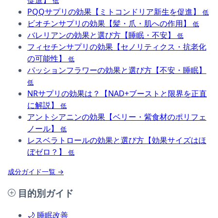
促進】
低
PQQサプリの効果【ミトコンドリア新生を促進】
低
ビオチンサプリの効果【髪・爪・肌への作用】
低
バレリアンの効果と選び方【睡眠・不安】
低
フィセチンサプリの効果【セノリティクス・抗老化
の可能性】
低
パッションフラワーの効果と選び方【不安・睡眠】
低
NRサプリの効果は？【NAD+ブーストと限界を正直
に解説】
低
アントシアニンの効果【ベリー・紫食材のポリフェ
ノール】
低
レスベラトロールの効果と選び方【効果サイズはほ
ぼゼロ？】
低
成分ガイド一覧 →
目的別ガイド
🌙
睡眠改善