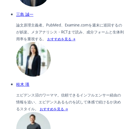
三島 誠一
論文原理主義者。PubMed、Examine.comを週末に巡回するの
が娯楽。メタアナリシス・RCTまで読み、成分フォームと生体利
用率を重視する。
おすすめを見る →
桂木 瑛
エビデンス沼のワーママ。信頼できるインフルエンサー経由の
情報を追い、エビデンスあるものを試して体感で続けるか決め
るスタイル。
おすすめを見る →