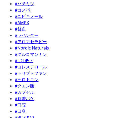
#ハチミツ
#コスパ
#ユビキノール
#AMPK
#貧血
#ラベンダー
#アロマセラピー
#Nordic Naturals
#グルコマンナン
#LDL低下
#コレステロール
#トリプトファン
#セロトニン
#クエン酸
#カプセル
#時差ボケ
#口腔
#口臭
#BLIS K12