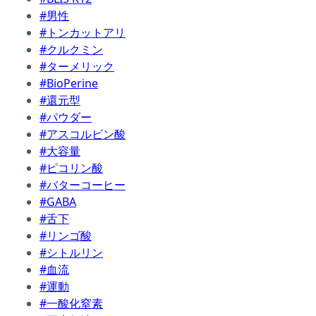
#男性
#トンカットアリ
#クルクミン
#ターメリック
#BioPerine
#還元型
#パウダー
#アスコルビン酸
#大容量
#ピコリン酸
#バターコーヒー
#GABA
#舌下
#リンゴ酸
#シトルリン
#血流
#運動
#一酸化窒素