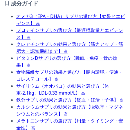
成分ガイド
オメガ3（EPA・DHA）サプリの選び方【効果とエビ
デンス】
高
プロテインサプリの選び方【最適摂取量とエビデン
ス】
高
クレアチンサプリの効果と選び方【筋力アップ・筋
肥大・認知機能まで】
高
ビタミンDサプリの選び方【睡眠・免疫・骨の効
果】
高
食物繊維サプリの効果と選び方【腸内環境・便通・
コレステロール】
高
サイリウム（オオバコ）の効果と選び方【体
重-2.1kg、LDL-0.33 mmol/L】
高
鉄分サプリの効果と選び方【貧血・妊活・子供】
高
カルシウムサプリの効果と選び方【吸収率・マグネ
シウムとのバランス】
高
メラトニンサプリの選び方【用量・タイミング・安
全性】
高