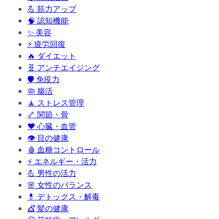
💪
筋力アップ
🧠
認知機能
✨
美容
⚡
疲労回復
🔥
ダイエット
🧬
アンチエイジング
🛡️
免疫力
🦠
腸活
🧘
ストレス管理
🦴
関節・骨
❤️
心臓・血管
👁️
目の健康
🩸
血糖コントロール
⚡
エネルギー・活力
💪
男性の活力
🌸
女性のバランス
💊
デトックス・解毒
💇
髪の健康