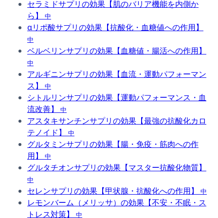
セラミドサプリの効果【肌のバリア機能を内側か
ら】
中
αリポ酸サプリの効果【抗酸化・血糖値への作用】
中
ベルベリンサプリの効果【血糖値・腸活への作用】
中
アルギニンサプリの効果【血流・運動パフォーマン
ス】
中
シトルリンサプリの効果【運動パフォーマンス・血
流改善】
中
アスタキサンチンサプリの効果【最強の抗酸化カロ
テノイド】
中
グルタミンサプリの効果【腸・免疫・筋肉への作
用】
中
グルタチオンサプリの効果【マスター抗酸化物質】
中
セレンサプリの効果【甲状腺・抗酸化への作用】
中
レモンバーム（メリッサ）の効果【不安・不眠・ス
トレス対策】
中