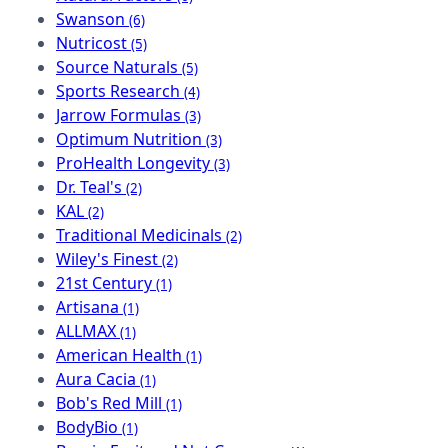
Swanson
(6)
Nutricost
(5)
Source Naturals
(5)
Sports Research
(4)
Jarrow Formulas
(3)
Optimum Nutrition
(3)
ProHealth Longevity
(3)
Dr. Teal's
(2)
KAL
(2)
Traditional Medicinals
(2)
Wiley's Finest
(2)
21st Century
(1)
Artisana
(1)
ALLMAX
(1)
American Health
(1)
Aura Cacia
(1)
Bob's Red Mill
(1)
BodyBio
(1)