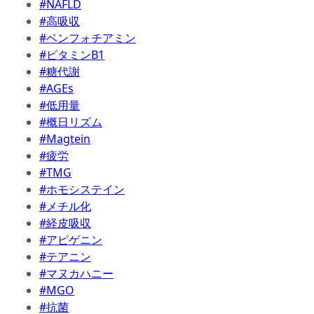
#NAFLD
#高吸収
#ベンフォチアミン
#ビタミンB1
#糖代謝
#AGEs
#低用量
#概日リズム
#Magtein
#疲労
#TMG
#ホモシステイン
#メチル化
#経皮吸収
#アピゲニン
#テアニン
#マヌカハニー
#MGO
#抗菌