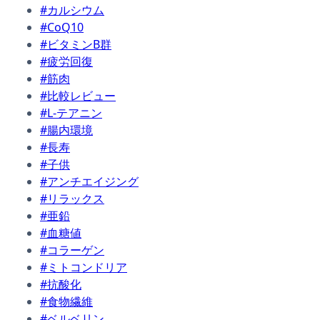
#カルシウム
#CoQ10
#ビタミンB群
#疲労回復
#筋肉
#比較レビュー
#L-テアニン
#腸内環境
#長寿
#子供
#アンチエイジング
#リラックス
#亜鉛
#血糖値
#コラーゲン
#ミトコンドリア
#抗酸化
#食物繊維
#ベルベリン