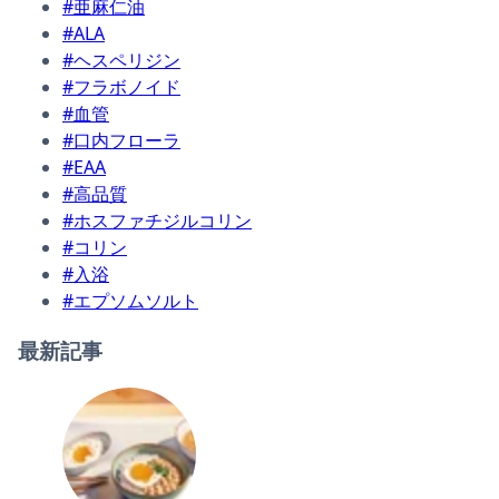
#亜麻仁油
#ALA
#ヘスペリジン
#フラボノイド
#血管
#口内フローラ
#EAA
#高品質
#ホスファチジルコリン
#コリン
#入浴
#エプソムソルト
最新記事