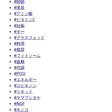
#関節
#美容
#アミノ酸
#ビタミンC
#妊娠
#ギー
#グラスフェッド
#料理
#脂質
#フィトソーム
#血糖
#代謝
#PQQ
#エネルギー
#ユビキノン
#リキッド
#ヤマブシタケ
#NGF
#キノコ