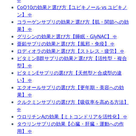
中
CoQ10の効果と選び方【ユビキノール vs ユビキノ
ン】
中
コラーゲンサプリの効果と選び方【肌・関節への効
果】
中
グリシンの効果と選び方【睡眠・GlyNAC】
中
亜鉛サプリの効果と選び方【風邪・免疫】
中
ロディオラの効果と選び方【ストレス・疲労】
中
ビタミンB群サプリの効果と選び方【活性型・複合
型】
中
ビタミンEサプリの選び方【天然型と合成型の違
い】
中
エクオールサプリの選び方【更年期・美容への効
果】
中
クルクミンサプリの選び方【吸収率を高める方法】
中
ウロリチンAの効果【ミトコンドリアを活性化】
中
タウリンサプリの効果【心臓・肝臓・運動への作
用】
中