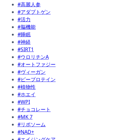
#高麗人参
#アダプトゲン
#活力
#脳機能
#睡眠
#神経
#SIRT1
#ウロリチンA
#オートファジー
#ヴィーガン
#ピープロテイン
#植物性
#ホエイ
#WPI
#チョコレート
#MK 7
#リポソーム
#NAD+
#エイジングケア