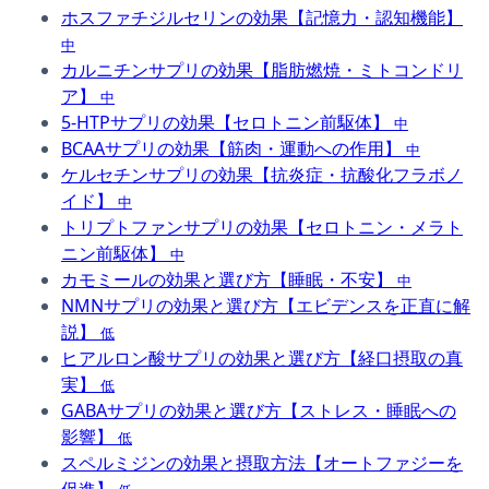
ホスファチジルセリンの効果【記憶力・認知機能】
中
カルニチンサプリの効果【脂肪燃焼・ミトコンドリ
ア】
中
5-HTPサプリの効果【セロトニン前駆体】
中
BCAAサプリの効果【筋肉・運動への作用】
中
ケルセチンサプリの効果【抗炎症・抗酸化フラボノ
イド】
中
トリプトファンサプリの効果【セロトニン・メラト
ニン前駆体】
中
カモミールの効果と選び方【睡眠・不安】
中
NMNサプリの効果と選び方【エビデンスを正直に解
説】
低
ヒアルロン酸サプリの効果と選び方【経口摂取の真
実】
低
GABAサプリの効果と選び方【ストレス・睡眠への
影響】
低
スペルミジンの効果と摂取方法【オートファジーを