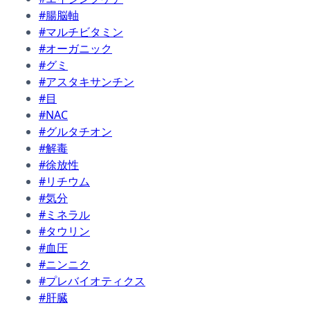
#腸脳軸
#マルチビタミン
#オーガニック
#グミ
#アスタキサンチン
#目
#NAC
#グルタチオン
#解毒
#徐放性
#リチウム
#気分
#ミネラル
#タウリン
#血圧
#ニンニク
#プレバイオティクス
#肝臓