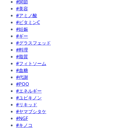
#関節
#美容
#アミノ酸
#ビタミンC
#妊娠
#ギー
#グラスフェッド
#料理
#脂質
#フィトソーム
#血糖
#代謝
#PQQ
#エネルギー
#ユビキノン
#リキッド
#ヤマブシタケ
#NGF
#キノコ