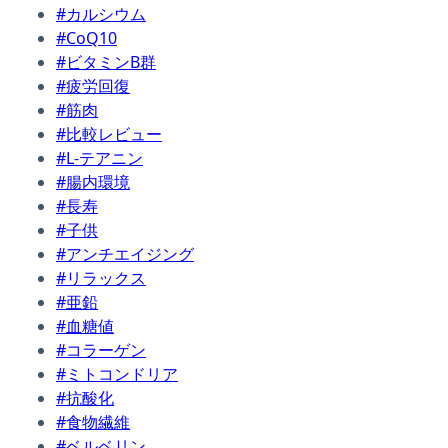
#カルシウム
#CoQ10
#ビタミンB群
#疲労回復
#筋肉
#比較レビュー
#L-テアニン
#腸内環境
#長寿
#子供
#アンチエイジング
#リラックス
#亜鉛
#血糖値
#コラーゲン
#ミトコンドリア
#抗酸化
#食物繊維
#ベルベリン