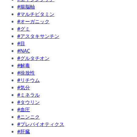
#腸脳軸
#マルチビタミン
#オーガニック
#グミ
#アスタキサンチン
#目
#NAC
#グルタチオン
#解毒
#徐放性
#リチウム
#気分
#ミネラル
#タウリン
#血圧
#ニンニク
#プレバイオティクス
#肝臓