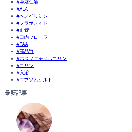
#亜麻仁油
#ALA
#ヘスペリジン
#フラボノイド
#血管
#口内フローラ
#EAA
#高品質
#ホスファチジルコリン
#コリン
#入浴
#エプソムソルト
最新記事