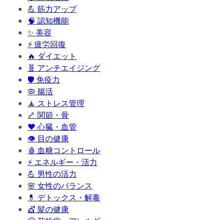
💪
筋力アップ
🧠
認知機能
✨
美容
⚡
疲労回復
🔥
ダイエット
🧬
アンチエイジング
🛡️
免疫力
🦠
腸活
🧘
ストレス管理
🦴
関節・骨
❤️
心臓・血管
👁️
目の健康
🩸
血糖コントロール
⚡
エネルギー・活力
💪
男性の活力
🌸
女性のバランス
💊
デトックス・解毒
💇
髪の健康