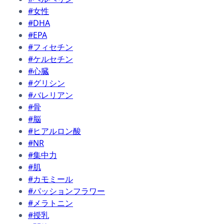
#女性
#DHA
#EPA
#フィセチン
#ケルセチン
#心臓
#グリシン
#バレリアン
#骨
#脳
#ヒアルロン酸
#NR
#集中力
#肌
#カモミール
#パッションフラワー
#メラトニン
#授乳