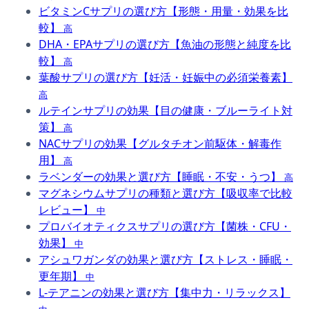
ビタミンCサプリの選び方【形態・用量・効果を比
較】
高
DHA・EPAサプリの選び方【魚油の形態と純度を比
較】
高
葉酸サプリの選び方【妊活・妊娠中の必須栄養素】
高
ルテインサプリの効果【目の健康・ブルーライト対
策】
高
NACサプリの効果【グルタチオン前駆体・解毒作
用】
高
ラベンダーの効果と選び方【睡眠・不安・うつ】
高
マグネシウムサプリの種類と選び方【吸収率で比較
レビュー】
中
プロバイオティクスサプリの選び方【菌株・CFU・
効果】
中
アシュワガンダの効果と選び方【ストレス・睡眠・
更年期】
中
L-テアニンの効果と選び方【集中力・リラックス】