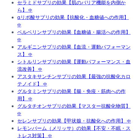
セラミドサプリの効果【肌のバリア機能を内側か
ら】
中
αリポ酸サプリの効果【抗酸化・血糖値への作用】
中
ベルベリンサプリの効果【血糖値・腸活への作用】
中
アルギニンサプリの効果【血流・運動パフォーマン
ス】
中
シトルリンサプリの効果【運動パフォーマンス・血
流改善】
中
アスタキサンチンサプリの効果【最強の抗酸化カロ
テノイド】
中
グルタミンサプリの効果【腸・免疫・筋肉への作
用】
中
グルタチオンサプリの効果【マスター抗酸化物質】
中
セレンサプリの効果【甲状腺・抗酸化への作用】
中
レモンバーム（メリッサ）の効果【不安・不眠・ス
トレス対策】
中