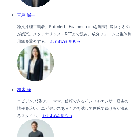
三島 誠一
論文原理主義者。PubMed、Examine.comを週末に巡回するの
が娯楽。メタアナリシス・RCTまで読み、成分フォームと生体利
用率を重視する。
おすすめを見る →
桂木 瑛
エビデンス沼のワーママ。信頼できるインフルエンサー経由の
情報を追い、エビデンスあるものを試して体感で続けるか決め
るスタイル。
おすすめを見る →