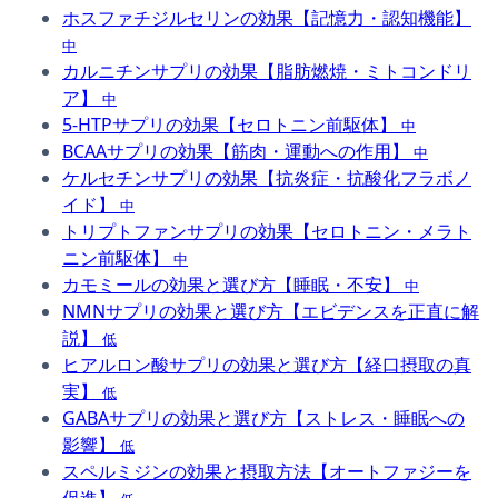
ホスファチジルセリンの効果【記憶力・認知機能】
中
カルニチンサプリの効果【脂肪燃焼・ミトコンドリ
ア】
中
5-HTPサプリの効果【セロトニン前駆体】
中
BCAAサプリの効果【筋肉・運動への作用】
中
ケルセチンサプリの効果【抗炎症・抗酸化フラボノ
イド】
中
トリプトファンサプリの効果【セロトニン・メラト
ニン前駆体】
中
カモミールの効果と選び方【睡眠・不安】
中
NMNサプリの効果と選び方【エビデンスを正直に解
説】
低
ヒアルロン酸サプリの効果と選び方【経口摂取の真
実】
低
GABAサプリの効果と選び方【ストレス・睡眠への
影響】
低
スペルミジンの効果と摂取方法【オートファジーを