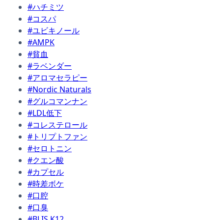
#ハチミツ
#コスパ
#ユビキノール
#AMPK
#貧血
#ラベンダー
#アロマセラピー
#Nordic Naturals
#グルコマンナン
#LDL低下
#コレステロール
#トリプトファン
#セロトニン
#クエン酸
#カプセル
#時差ボケ
#口腔
#口臭
#BLIS K12