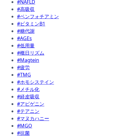
#NAFLD
#高吸収
#ベンフォチアミン
#ビタミンB1
#糖代謝
#AGEs
#低用量
#概日リズム
#Magtein
#疲労
#TMG
#ホモシステイン
#メチル化
#経皮吸収
#アピゲニン
#テアニン
#マヌカハニー
#MGO
#抗菌