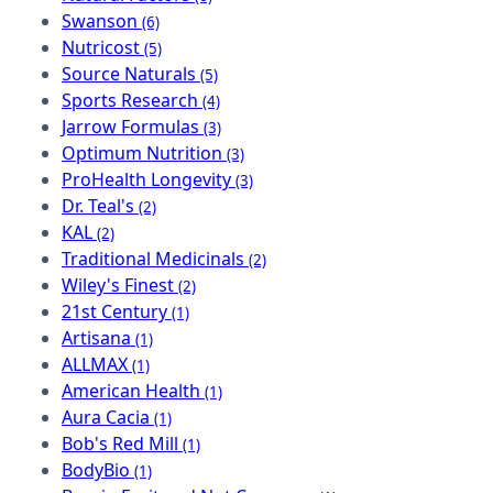
Swanson
(6)
Nutricost
(5)
Source Naturals
(5)
Sports Research
(4)
Jarrow Formulas
(3)
Optimum Nutrition
(3)
ProHealth Longevity
(3)
Dr. Teal's
(2)
KAL
(2)
Traditional Medicinals
(2)
Wiley's Finest
(2)
21st Century
(1)
Artisana
(1)
ALLMAX
(1)
American Health
(1)
Aura Cacia
(1)
Bob's Red Mill
(1)
BodyBio
(1)