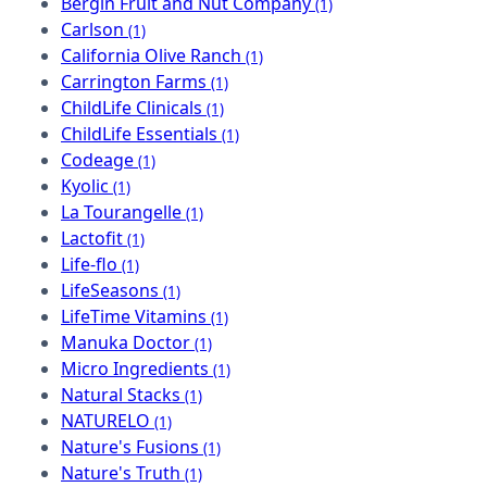
Bergin Fruit and Nut Company
(1)
Carlson
(1)
California Olive Ranch
(1)
Carrington Farms
(1)
ChildLife Clinicals
(1)
ChildLife Essentials
(1)
Codeage
(1)
Kyolic
(1)
La Tourangelle
(1)
Lactofit
(1)
Life-flo
(1)
LifeSeasons
(1)
LifeTime Vitamins
(1)
Manuka Doctor
(1)
Micro Ingredients
(1)
Natural Stacks
(1)
NATURELO
(1)
Nature's Fusions
(1)
Nature's Truth
(1)