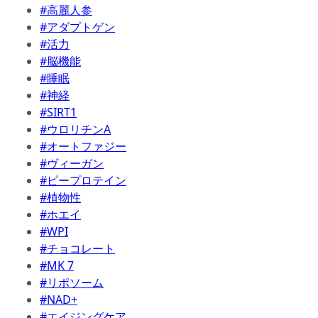
#高麗人参
#アダプトゲン
#活力
#脳機能
#睡眠
#神経
#SIRT1
#ウロリチンA
#オートファジー
#ヴィーガン
#ピープロテイン
#植物性
#ホエイ
#WPI
#チョコレート
#MK 7
#リポソーム
#NAD+
#エイジングケア