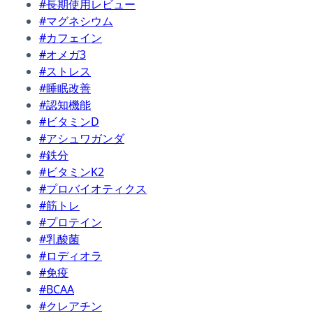
#長期使用レビュー
#マグネシウム
#カフェイン
#オメガ3
#ストレス
#睡眠改善
#認知機能
#ビタミンD
#アシュワガンダ
#鉄分
#ビタミンK2
#プロバイオティクス
#筋トレ
#プロテイン
#乳酸菌
#ロディオラ
#免疫
#BCAA
#クレアチン