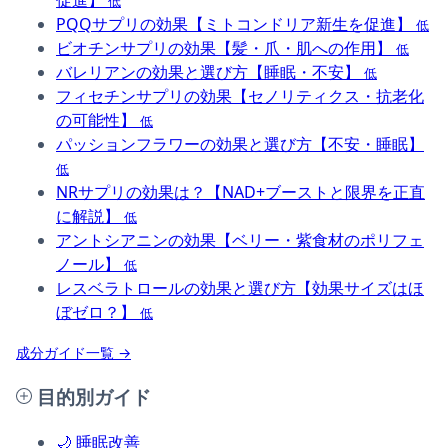
促進】
低
PQQサプリの効果【ミトコンドリア新生を促進】
低
ビオチンサプリの効果【髪・爪・肌への作用】
低
バレリアンの効果と選び方【睡眠・不安】
低
フィセチンサプリの効果【セノリティクス・抗老化
の可能性】
低
パッションフラワーの効果と選び方【不安・睡眠】
低
NRサプリの効果は？【NAD+ブーストと限界を正直
に解説】
低
アントシアニンの効果【ベリー・紫食材のポリフェ
ノール】
低
レスベラトロールの効果と選び方【効果サイズはほ
ぼゼロ？】
低
成分ガイド一覧 →
目的別ガイド
🌙
睡眠改善