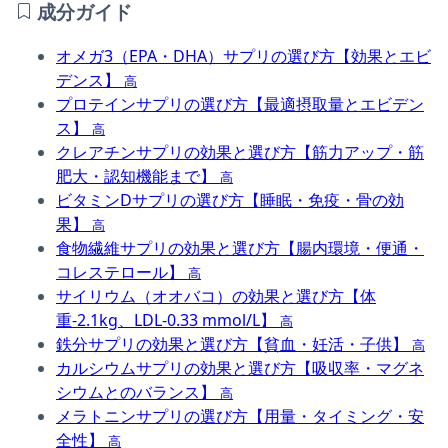
成分ガイド
オメガ3（EPA・DHA）サプリの選び方【効果とエビ
デンス】
高
プロテインサプリの選び方【最適摂取量とエビデン
ス】
高
クレアチンサプリの効果と選び方【筋力アップ・筋
肥大・認知機能まで】
高
ビタミンDサプリの選び方【睡眠・免疫・骨の効
果】
高
食物繊維サプリの効果と選び方【腸内環境・便通・
コレステロール】
高
サイリウム（オオバコ）の効果と選び方【体
重-2.1kg、LDL-0.33 mmol/L】
高
鉄分サプリの効果と選び方【貧血・妊活・子供】
高
カルシウムサプリの効果と選び方【吸収率・マグネ
シウムとのバランス】
高
メラトニンサプリの選び方【用量・タイミング・安
全性】
高