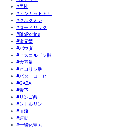
#男性
#トンカットアリ
#クルクミン
#ターメリック
#BioPerine
#還元型
#パウダー
#アスコルビン酸
#大容量
#ピコリン酸
#バターコーヒー
#GABA
#舌下
#リンゴ酸
#シトルリン
#血流
#運動
#一酸化窒素