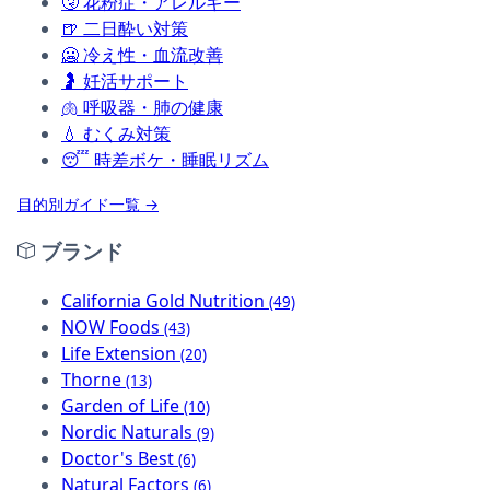
🤧
花粉症・アレルギー
🍺
二日酔い対策
🥶
冷え性・血流改善
🤰
妊活サポート
🫁
呼吸器・肺の健康
💧
むくみ対策
😴
時差ボケ・睡眠リズム
目的別ガイド一覧 →
ブランド
California Gold Nutrition
(49)
NOW Foods
(43)
Life Extension
(20)
Thorne
(13)
Garden of Life
(10)
Nordic Naturals
(9)
Doctor's Best
(6)
Natural Factors
(6)