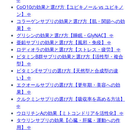
中
CoQ10の効果と選び方【ユビキノール vs ユビキノ
ン】
中
コラーゲンサプリの効果と選び方【肌・関節への効
果】
中
グリシンの効果と選び方【睡眠・GlyNAC】
中
亜鉛サプリの効果と選び方【風邪・免疫】
中
ロディオラの効果と選び方【ストレス・疲労】
中
ビタミンB群サプリの効果と選び方【活性型・複合
型】
中
ビタミンEサプリの選び方【天然型と合成型の違
い】
中
エクオールサプリの選び方【更年期・美容への効
果】
中
クルクミンサプリの選び方【吸収率を高める方法】
中
ウロリチンAの効果【ミトコンドリアを活性化】
中
タウリンサプリの効果【心臓・肝臓・運動への作
用】
中