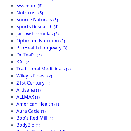
Swanson
(6)
Nutricost
(5)
Source Naturals
(5)
Sports Research
(4)
Jarrow Formulas
(3)
Optimum Nutrition
(3)
ProHealth Longevity
(3)
Dr. Teal's
(2)
KAL
(2)
Traditional Medicinals
(2)
Wiley's Finest
(2)
21st Century
(1)
Artisana
(1)
ALLMAX
(1)
American Health
(1)
Aura Cacia
(1)
Bob's Red Mill
(1)
BodyBio
(1)