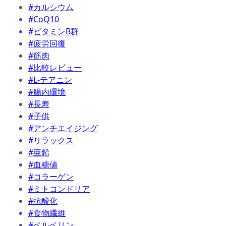
#カルシウム
#CoQ10
#ビタミンB群
#疲労回復
#筋肉
#比較レビュー
#L-テアニン
#腸内環境
#長寿
#子供
#アンチエイジング
#リラックス
#亜鉛
#血糖値
#コラーゲン
#ミトコンドリア
#抗酸化
#食物繊維
#ベルベリン