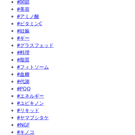
#関節
#美容
#アミノ酸
#ビタミンC
#妊娠
#ギー
#グラスフェッド
#料理
#脂質
#フィトソーム
#血糖
#代謝
#PQQ
#エネルギー
#ユビキノン
#リキッド
#ヤマブシタケ
#NGF
#キノコ