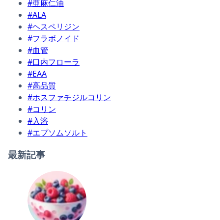
#亜麻仁油
#ALA
#ヘスペリジン
#フラボノイド
#血管
#口内フローラ
#EAA
#高品質
#ホスファチジルコリン
#コリン
#入浴
#エプソムソルト
最新記事