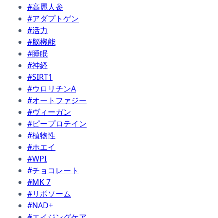
#高麗人参
#アダプトゲン
#活力
#脳機能
#睡眠
#神経
#SIRT1
#ウロリチンA
#オートファジー
#ヴィーガン
#ピープロテイン
#植物性
#ホエイ
#WPI
#チョコレート
#MK 7
#リポソーム
#NAD+
#エイジングケア