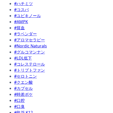
#ハチミツ
#コスパ
#ユビキノール
#AMPK
#貧血
#ラベンダー
#アロマセラピー
#Nordic Naturals
#グルコマンナン
#LDL低下
#コレステロール
#トリプトファン
#セロトニン
#クエン酸
#カプセル
#時差ボケ
#口腔
#口臭
#BLIS K12