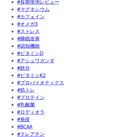
#長期使用レビュー
#マグネシウム
#カフェイン
#オメガ3
#ストレス
#睡眠改善
#認知機能
#ビタミンD
#アシュワガンダ
#鉄分
#ビタミンK2
#プロバイオティクス
#筋トレ
#プロテイン
#乳酸菌
#ロディオラ
#免疫
#BCAA
#クレアチン