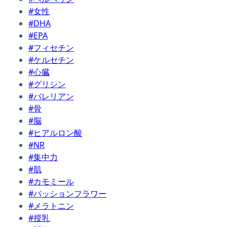
#女性
#DHA
#EPA
#フィセチン
#ケルセチン
#心臓
#グリシン
#バレリアン
#骨
#脳
#ヒアルロン酸
#NR
#集中力
#肌
#カモミール
#パッションフラワー
#メラトニン
#授乳