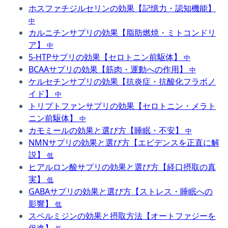
ホスファチジルセリンの効果【記憶力・認知機能】
中
カルニチンサプリの効果【脂肪燃焼・ミトコンドリ
ア】
中
5-HTPサプリの効果【セロトニン前駆体】
中
BCAAサプリの効果【筋肉・運動への作用】
中
ケルセチンサプリの効果【抗炎症・抗酸化フラボノ
イド】
中
トリプトファンサプリの効果【セロトニン・メラト
ニン前駆体】
中
カモミールの効果と選び方【睡眠・不安】
中
NMNサプリの効果と選び方【エビデンスを正直に解
説】
低
ヒアルロン酸サプリの効果と選び方【経口摂取の真
実】
低
GABAサプリの効果と選び方【ストレス・睡眠への
影響】
低
スペルミジンの効果と摂取方法【オートファジーを