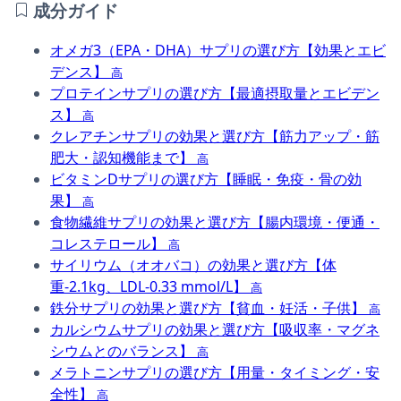
成分ガイド
オメガ3（EPA・DHA）サプリの選び方【効果とエビ
デンス】
高
プロテインサプリの選び方【最適摂取量とエビデン
ス】
高
クレアチンサプリの効果と選び方【筋力アップ・筋
肥大・認知機能まで】
高
ビタミンDサプリの選び方【睡眠・免疫・骨の効
果】
高
食物繊維サプリの効果と選び方【腸内環境・便通・
コレステロール】
高
サイリウム（オオバコ）の効果と選び方【体
重-2.1kg、LDL-0.33 mmol/L】
高
鉄分サプリの効果と選び方【貧血・妊活・子供】
高
カルシウムサプリの効果と選び方【吸収率・マグネ
シウムとのバランス】
高
メラトニンサプリの選び方【用量・タイミング・安
全性】
高