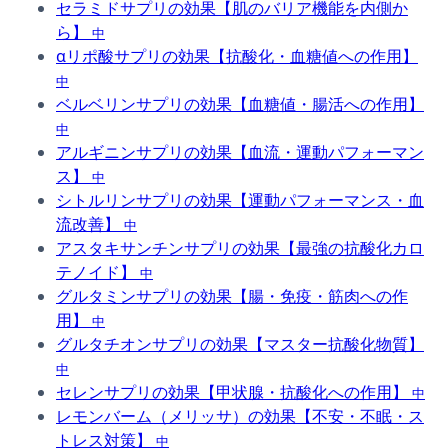
セラミドサプリの効果【肌のバリア機能を内側か
ら】
中
αリポ酸サプリの効果【抗酸化・血糖値への作用】
中
ベルベリンサプリの効果【血糖値・腸活への作用】
中
アルギニンサプリの効果【血流・運動パフォーマン
ス】
中
シトルリンサプリの効果【運動パフォーマンス・血
流改善】
中
アスタキサンチンサプリの効果【最強の抗酸化カロ
テノイド】
中
グルタミンサプリの効果【腸・免疫・筋肉への作
用】
中
グルタチオンサプリの効果【マスター抗酸化物質】
中
セレンサプリの効果【甲状腺・抗酸化への作用】
中
レモンバーム（メリッサ）の効果【不安・不眠・ス
トレス対策】
中