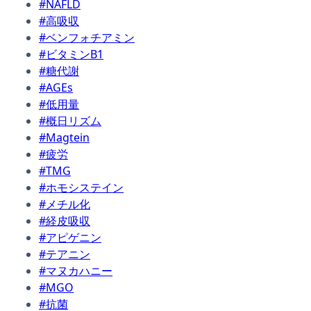
#NAFLD
#高吸収
#ベンフォチアミン
#ビタミンB1
#糖代謝
#AGEs
#低用量
#概日リズム
#Magtein
#疲労
#TMG
#ホモシステイン
#メチル化
#経皮吸収
#アピゲニン
#テアニン
#マヌカハニー
#MGO
#抗菌