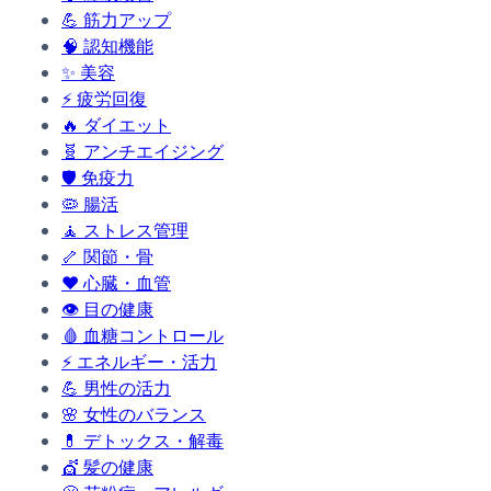
💪
筋力アップ
🧠
認知機能
✨
美容
⚡
疲労回復
🔥
ダイエット
🧬
アンチエイジング
🛡️
免疫力
🦠
腸活
🧘
ストレス管理
🦴
関節・骨
❤️
心臓・血管
👁️
目の健康
🩸
血糖コントロール
⚡
エネルギー・活力
💪
男性の活力
🌸
女性のバランス
💊
デトックス・解毒
💇
髪の健康