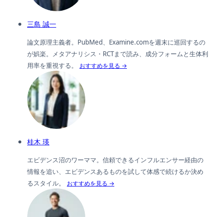
三島 誠一
論文原理主義者。PubMed、Examine.comを週末に巡回するの
が娯楽。メタアナリシス・RCTまで読み、成分フォームと生体利
用率を重視する。
おすすめを見る →
桂木 瑛
エビデンス沼のワーママ。信頼できるインフルエンサー経由の
情報を追い、エビデンスあるものを試して体感で続けるか決め
るスタイル。
おすすめを見る →