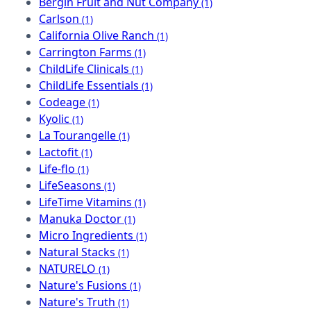
Bergin Fruit and Nut Company
(1)
Carlson
(1)
California Olive Ranch
(1)
Carrington Farms
(1)
ChildLife Clinicals
(1)
ChildLife Essentials
(1)
Codeage
(1)
Kyolic
(1)
La Tourangelle
(1)
Lactofit
(1)
Life-flo
(1)
LifeSeasons
(1)
LifeTime Vitamins
(1)
Manuka Doctor
(1)
Micro Ingredients
(1)
Natural Stacks
(1)
NATURELO
(1)
Nature's Fusions
(1)
Nature's Truth
(1)