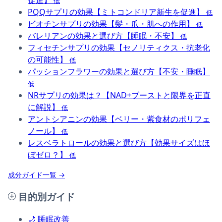
促進】
低
PQQサプリの効果【ミトコンドリア新生を促進】
低
ビオチンサプリの効果【髪・爪・肌への作用】
低
バレリアンの効果と選び方【睡眠・不安】
低
フィセチンサプリの効果【セノリティクス・抗老化
の可能性】
低
パッションフラワーの効果と選び方【不安・睡眠】
低
NRサプリの効果は？【NAD+ブーストと限界を正直
に解説】
低
アントシアニンの効果【ベリー・紫食材のポリフェ
ノール】
低
レスベラトロールの効果と選び方【効果サイズはほ
ぼゼロ？】
低
成分ガイド一覧 →
目的別ガイド
🌙
睡眠改善