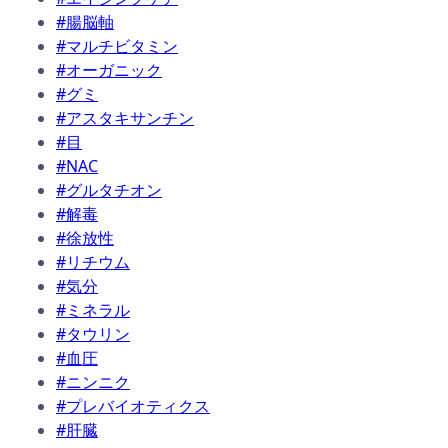
#腸脳軸
#マルチビタミン
#オーガニック
#グミ
#アスタキサンチン
#目
#NAC
#グルタチオン
#解毒
#徐放性
#リチウム
#気分
#ミネラル
#タウリン
#血圧
#ニンニク
#プレバイオティクス
#肝臓