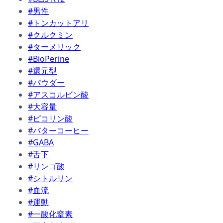
#男性
#トンカットアリ
#クルクミン
#ターメリック
#BioPerine
#還元型
#パウダー
#アスコルビン酸
#大容量
#ピコリン酸
#バターコーヒー
#GABA
#舌下
#リンゴ酸
#シトルリン
#血流
#運動
#一酸化窒素