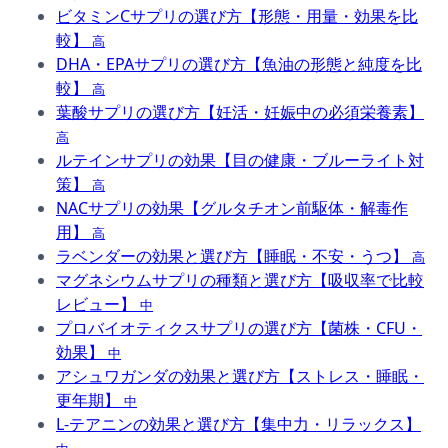
ビタミンCサプリの選び方【形態・用量・効果を比
較】
高
DHA・EPAサプリの選び方【魚油の形態と純度を比
較】
高
葉酸サプリの選び方【妊活・妊娠中の必須栄養素】
高
ルテインサプリの効果【目の健康・ブルーライト対
策】
高
NACサプリの効果【グルタチオン前駆体・解毒作
用】
高
ラベンダーの効果と選び方【睡眠・不安・うつ】
高
マグネシウムサプリの種類と選び方【吸収率で比較
レビュー】
中
プロバイオティクスサプリの選び方【菌株・CFU・
効果】
中
アシュワガンダの効果と選び方【ストレス・睡眠・
更年期】
中
L-テアニンの効果と選び方【集中力・リラックス】