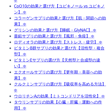
中
CoQ10の効果と選び方【ユビキノール vs ユビキノ
ン】
中
コラーゲンサプリの効果と選び方【肌・関節への効
果】
中
グリシンの効果と選び方【睡眠・GlyNAC】
中
亜鉛サプリの効果と選び方【風邪・免疫】
中
ロディオラの効果と選び方【ストレス・疲労】
中
ビタミンB群サプリの効果と選び方【活性型・複合
型】
中
ビタミンEサプリの選び方【天然型と合成型の違
い】
中
エクオールサプリの選び方【更年期・美容への効
果】
中
クルクミンサプリの選び方【吸収率を高める方法】
中
ウロリチンAの効果【ミトコンドリアを活性化】
中
タウリンサプリの効果【心臓・肝臓・運動への作
用】
中