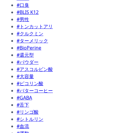
#口臭
#BLIS K12
#男性
#トンカットアリ
#クルクミン
#ターメリック
#BioPerine
#還元型
#パウダー
#アスコルビン酸
#大容量
#ピコリン酸
#バターコーヒー
#GABA
#舌下
#リンゴ酸
#シトルリン
#血流