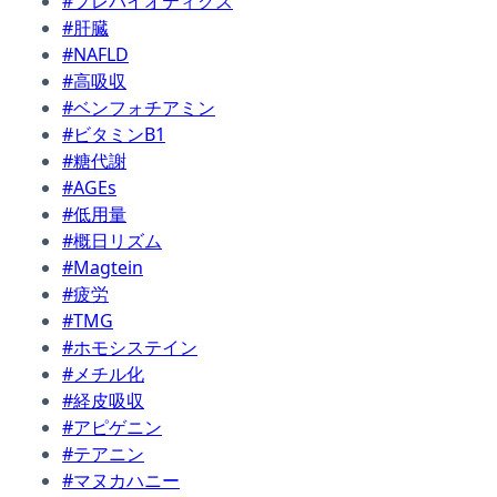
#プレバイオティクス
#肝臓
#NAFLD
#高吸収
#ベンフォチアミン
#ビタミンB1
#糖代謝
#AGEs
#低用量
#概日リズム
#Magtein
#疲労
#TMG
#ホモシステイン
#メチル化
#経皮吸収
#アピゲニン
#テアニン
#マヌカハニー