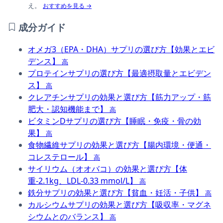
え。
おすすめを見る →
成分ガイド
オメガ3（EPA・DHA）サプリの選び方【効果とエビ
デンス】
高
プロテインサプリの選び方【最適摂取量とエビデン
ス】
高
クレアチンサプリの効果と選び方【筋力アップ・筋
肥大・認知機能まで】
高
ビタミンDサプリの選び方【睡眠・免疫・骨の効
果】
高
食物繊維サプリの効果と選び方【腸内環境・便通・
コレステロール】
高
サイリウム（オオバコ）の効果と選び方【体
重-2.1kg、LDL-0.33 mmol/L】
高
鉄分サプリの効果と選び方【貧血・妊活・子供】
高
カルシウムサプリの効果と選び方【吸収率・マグネ
シウムとのバランス】
高