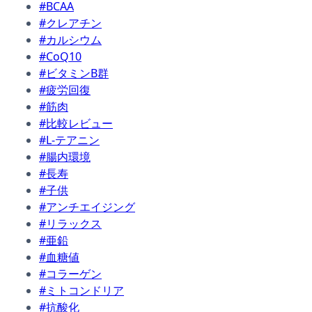
#BCAA
#クレアチン
#カルシウム
#CoQ10
#ビタミンB群
#疲労回復
#筋肉
#比較レビュー
#L-テアニン
#腸内環境
#長寿
#子供
#アンチエイジング
#リラックス
#亜鉛
#血糖値
#コラーゲン
#ミトコンドリア
#抗酸化