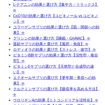
L-テアニンの効果と選び方【集中力・リラックス】
中
CoQ10の効果と選び方【ユビキノール vs ユビキノ
ン】
中
コラーゲンサプリの効果と選び方【肌・関節への効
果】
中
グリシンの効果と選び方【睡眠・GlyNAC】
中
亜鉛サプリの効果と選び方【風邪・免疫】
中
ロディオラの効果と選び方【ストレス・疲労】
中
ビタミンB群サプリの効果と選び方【活性型・複合
型】
中
ビタミンEサプリの選び方【天然型と合成型の違
い】
中
エクオールサプリの選び方【更年期・美容への効
果】
中
クルクミンサプリの選び方【吸収率を高める方法】
中
ウロリチンAの効果【ミトコンドリアを活性化】
中