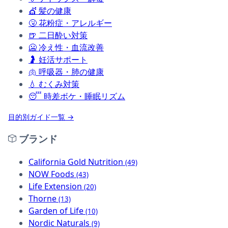
💇
髪の健康
🤧
花粉症・アレルギー
🍺
二日酔い対策
🥶
冷え性・血流改善
🤰
妊活サポート
🫁
呼吸器・肺の健康
💧
むくみ対策
😴
時差ボケ・睡眠リズム
目的別ガイド一覧 →
ブランド
California Gold Nutrition
(49)
NOW Foods
(43)
Life Extension
(20)
Thorne
(13)
Garden of Life
(10)
Nordic Naturals
(9)