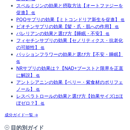
スペルミジンの効果と摂取方法【オートファジーを
促進】
低
PQQサプリの効果【ミトコンドリア新生を促進】
低
ビオチンサプリの効果【髪・爪・肌への作用】
低
バレリアンの効果と選び方【睡眠・不安】
低
フィセチンサプリの効果【セノリティクス・抗老化
の可能性】
低
パッションフラワーの効果と選び方【不安・睡眠】
低
NRサプリの効果は？【NAD+ブーストと限界を正直
に解説】
低
アントシアニンの効果【ベリー・紫食材のポリフェ
ノール】
低
レスベラトロールの効果と選び方【効果サイズはほ
ぼゼロ？】
低
成分ガイド一覧 →
目的別ガイド