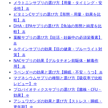
メラトニンサプリの選び方【用量・タイミング・安
全性】
高
ビタミンCサプリの選び方【形態・用量・効果を比
較】
高
DHA・EPAサプリの選び方【魚油の形態と純度を比
較】
高
葉酸サプリの選び方【妊活・妊娠中の必須栄養素】
高
ルテインサプリの効果【目の健康・ブルーライト対
策】
高
NACサプリの効果【グルタチオン前駆体・解毒作
用】
高
ラベンダーの効果と選び方【睡眠・不安・うつ】
高
マグネシウムサプリの種類と選び方【吸収率で比較
レビュー】
中
プロバイオティクスサプリの選び方【菌株・CFU・
効果】
中
アシュワガンダの効果と選び方【ストレス・睡眠・
更年期】
中