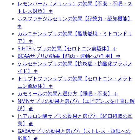
レモンバーム（メリッサ）の効果【不安・不眠・ス
トレス対策】
中
ホスファチジルセリンの効果【記憶力・認知機能】
中
カルニチンサプリの効果【脂肪燃焼・ミトコンドリ
ア】
中
5-HTPサプリの効果【セロトニン前駆体】
中
BCAAサプリの効果【筋肉・運動への作用】
中
ケルセチンサプリの効果【抗炎症・抗酸化フラボノ
イド】
中
トリプトファンサプリの効果【セロトニン・メラト
ニン前駆体】
中
カモミールの効果と選び方【睡眠・不安】
中
NMNサプリの効果と選び方【エビデンスを正直に解
説】
低
ヒアルロン酸サプリの効果と選び方【経口摂取の真
実】
低
GABAサプリの効果と選び方【ストレス・睡眠への
影響】
低