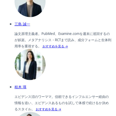
三島 誠一
論文原理主義者。PubMed、Examine.comを週末に巡回するの
が娯楽。メタアナリシス・RCTまで読み、成分フォームと生体利
用率を重視する。
おすすめを見る →
桂木 瑛
エビデンス沼のワーママ。信頼できるインフルエンサー経由の
情報を追い、エビデンスあるものを試して体感で続けるか決め
るスタイル。
おすすめを見る →