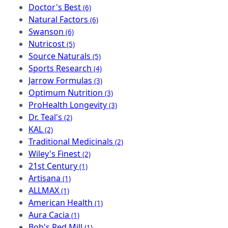
Doctor's Best
(6)
Natural Factors
(6)
Swanson
(6)
Nutricost
(5)
Source Naturals
(5)
Sports Research
(4)
Jarrow Formulas
(3)
Optimum Nutrition
(3)
ProHealth Longevity
(3)
Dr. Teal's
(2)
KAL
(2)
Traditional Medicinals
(2)
Wiley's Finest
(2)
21st Century
(1)
Artisana
(1)
ALLMAX
(1)
American Health
(1)
Aura Cacia
(1)
Bob's Red Mill
(1)