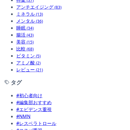
(37)
アンチエイジング
(83)
ミネラル
(13)
メンタル
(36)
睡眠
(34)
腸活
(43)
美容
(15)
比較
(68)
ビタミン
(5)
アミノ酸
(2)
レビュー
(21)
タグ
#初心者向け
#編集部おすすめ
#エビデンス重視
#NMN
#レスベラトロール