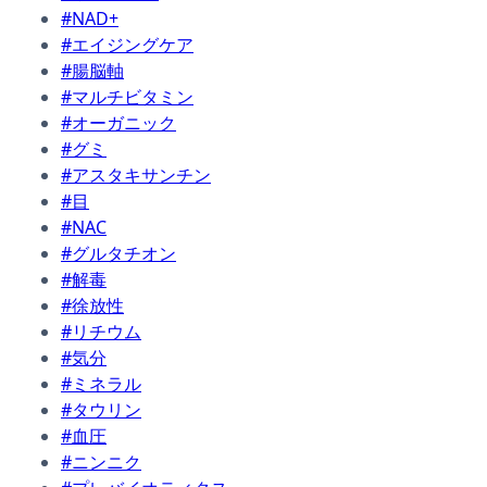
#NAD+
#エイジングケア
#腸脳軸
#マルチビタミン
#オーガニック
#グミ
#アスタキサンチン
#目
#NAC
#グルタチオン
#解毒
#徐放性
#リチウム
#気分
#ミネラル
#タウリン
#血圧
#ニンニク