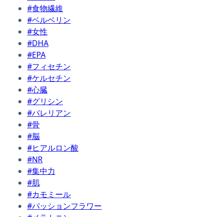
#食物繊維
#ベルベリン
#女性
#DHA
#EPA
#フィセチン
#ケルセチン
#心臓
#グリシン
#バレリアン
#骨
#脳
#ヒアルロン酸
#NR
#集中力
#肌
#カモミール
#パッションフラワー