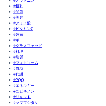
#メラトニン
#授乳
#関節
#美容
#アミノ酸
#ビタミンC
#妊娠
#ギー
#グラスフェッド
#料理
#脂質
#フィトソーム
#血糖
#代謝
#PQQ
#エネルギー
#ユビキノン
#リキッド
#ヤマブシタケ