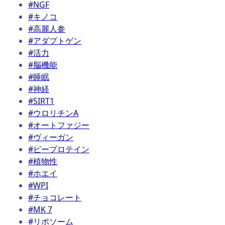
#NGF
#キノコ
#高麗人参
#アダプトゲン
#活力
#脳機能
#睡眠
#神経
#SIRT1
#ウロリチンA
#オートファジー
#ヴィーガン
#ピープロテイン
#植物性
#ホエイ
#WPI
#チョコレート
#MK 7
#リポソーム