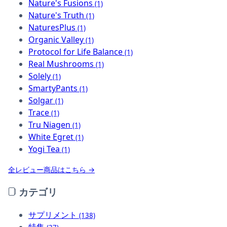
Nature's Fusions
(1)
Nature's Truth
(1)
NaturesPlus
(1)
Organic Valley
(1)
Protocol for Life Balance
(1)
Real Mushrooms
(1)
Solely
(1)
SmartyPants
(1)
Solgar
(1)
Trace
(1)
Tru Niagen
(1)
White Egret
(1)
Yogi Tea
(1)
全レビュー商品はこちら →
カテゴリ
サプリメント
(138)
特集