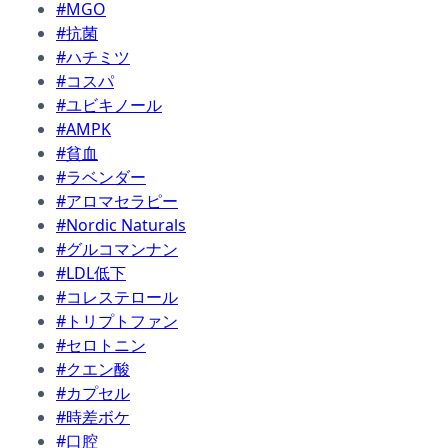
#MGO
#抗菌
#ハチミツ
#コスパ
#ユビキノール
#AMPK
#貧血
#ラベンダー
#アロマセラピー
#Nordic Naturals
#グルコマンナン
#LDL低下
#コレステロール
#トリプトファン
#セロトニン
#クエン酸
#カプセル
#時差ボケ
#口腔