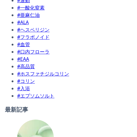
#運動
#一酸化窒素
#亜麻仁油
#ALA
#ヘスペリジン
#フラボノイド
#血管
#口内フローラ
#EAA
#高品質
#ホスファチジルコリン
#コリン
#入浴
#エプソムソルト
最新記事