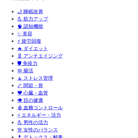
🌙
睡眠改善
💪
筋力アップ
🧠
認知機能
✨
美容
⚡
疲労回復
🔥
ダイエット
🧬
アンチエイジング
🛡️
免疫力
🦠
腸活
🧘
ストレス管理
🦴
関節・骨
❤️
心臓・血管
👁️
目の健康
🩸
血糖コントロール
⚡
エネルギー・活力
💪
男性の活力
🌸
女性のバランス
💊
デトックス・解毒