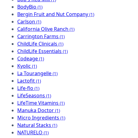
BodyBio
(1)
Bergin Fruit and Nut Company
(1)
Carlson
(1)
California Olive Ranch
(1)
Carrington Farms
(1)
ChildLife Clinicals
(1)
ChildLife Essentials
(1)
Codeage
(1)
Kyolic
(1)
La Tourangelle
(1)
Lactofit
(1)
Life-flo
(1)
LifeSeasons
(1)
LifeTime Vitamins
(1)
Manuka Doctor
(1)
Micro Ingredients
(1)
Natural Stacks
(1)
NATURELO
(1)