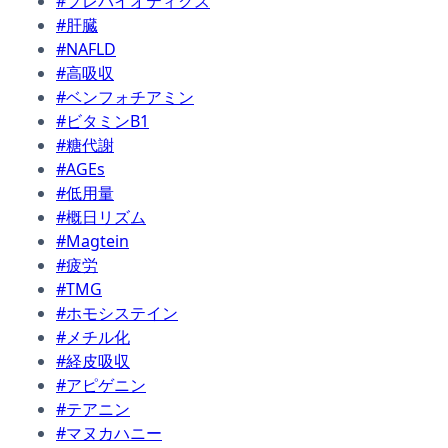
#プレバイオティクス
#肝臓
#NAFLD
#高吸収
#ベンフォチアミン
#ビタミンB1
#糖代謝
#AGEs
#低用量
#概日リズム
#Magtein
#疲労
#TMG
#ホモシステイン
#メチル化
#経皮吸収
#アピゲニン
#テアニン
#マヌカハニー