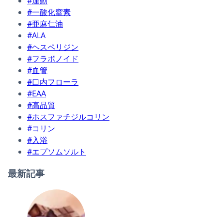
#運動
#一酸化窒素
#亜麻仁油
#ALA
#ヘスペリジン
#フラボノイド
#血管
#口内フローラ
#EAA
#高品質
#ホスファチジルコリン
#コリン
#入浴
#エプソムソルト
最新記事