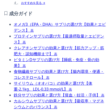
え。
おすすめを見る →
成分ガイド
オメガ3（EPA・DHA）サプリの選び方【効果とエビ
デンス】
高
プロテインサプリの選び方【最適摂取量とエビデン
ス】
高
クレアチンサプリの効果と選び方【筋力アップ・筋
肥大・認知機能まで】
高
ビタミンDサプリの選び方【睡眠・免疫・骨の効
果】
高
食物繊維サプリの効果と選び方【腸内環境・便通・
コレステロール】
高
サイリウム（オオバコ）の効果と選び方【体
重-2.1kg、LDL-0.33 mmol/L】
高
鉄分サプリの効果と選び方【貧血・妊活・子供】
高
カルシウムサプリの効果と選び方【吸収率・マグネ
シウムとのバランス】
高