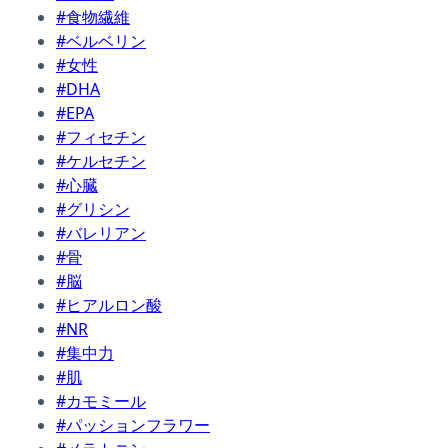
#食物繊維
#ベルベリン
#女性
#DHA
#EPA
#フィセチン
#ケルセチン
#心臓
#グリシン
#バレリアン
#骨
#脳
#ヒアルロン酸
#NR
#集中力
#肌
#カモミール
#パッションフラワー