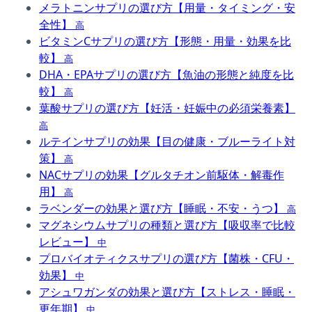
メラトニンサプリの選び方【用量・タイミング・安
全性】
高
ビタミンCサプリの選び方【形態・用量・効果を比
較】
高
DHA・EPAサプリの選び方【魚油の形態と純度を比
較】
高
葉酸サプリの選び方【妊活・妊娠中の必須栄養素】
高
ルテインサプリの効果【目の健康・ブルーライト対
策】
高
NACサプリの効果【グルタチオン前駆体・解毒作
用】
高
ラベンダーの効果と選び方【睡眠・不安・うつ】
高
マグネシウムサプリの種類と選び方【吸収率で比較
レビュー】
中
プロバイオティクスサプリの選び方【菌株・CFU・
効果】
中
アシュワガンダの効果と選び方【ストレス・睡眠・
更年期】
中