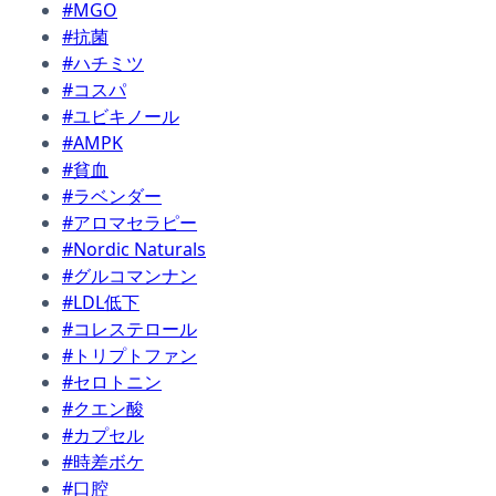
#MGO
#抗菌
#ハチミツ
#コスパ
#ユビキノール
#AMPK
#貧血
#ラベンダー
#アロマセラピー
#Nordic Naturals
#グルコマンナン
#LDL低下
#コレステロール
#トリプトファン
#セロトニン
#クエン酸
#カプセル
#時差ボケ
#口腔