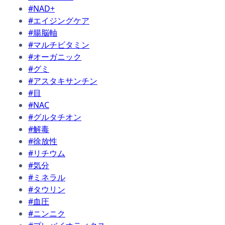
#NAD+
#エイジングケア
#腸脳軸
#マルチビタミン
#オーガニック
#グミ
#アスタキサンチン
#目
#NAC
#グルタチオン
#解毒
#徐放性
#リチウム
#気分
#ミネラル
#タウリン
#血圧
#ニンニク