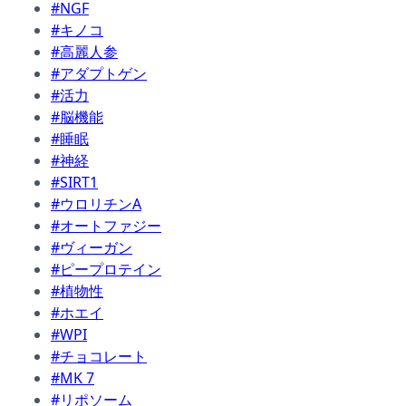
#NGF
#キノコ
#高麗人参
#アダプトゲン
#活力
#脳機能
#睡眠
#神経
#SIRT1
#ウロリチンA
#オートファジー
#ヴィーガン
#ピープロテイン
#植物性
#ホエイ
#WPI
#チョコレート
#MK 7
#リポソーム