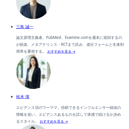
三島 誠一
論文原理主義者。PubMed、Examine.comを週末に巡回するの
が娯楽。メタアナリシス・RCTまで読み、成分フォームと生体利
用率を重視する。
おすすめを見る →
桂木 瑛
エビデンス沼のワーママ。信頼できるインフルエンサー経由の
情報を追い、エビデンスあるものを試して体感で続けるか決め
るスタイル。
おすすめを見る →