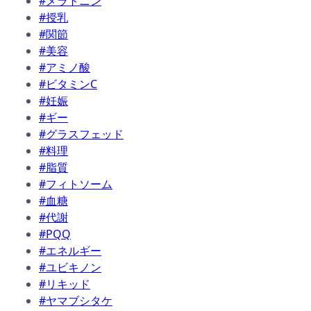
#メラトニン
#授乳
#関節
#美容
#アミノ酸
#ビタミンC
#妊娠
#ギー
#グラスフェッド
#料理
#脂質
#フィトソーム
#血糖
#代謝
#PQQ
#エネルギー
#ユビキノン
#リキッド
#ヤマブシタケ