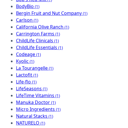
BodyBio
(1)
Bergin Fruit and Nut Company
(1)
Carlson
(1)
California Olive Ranch
(1)
Carrington Farms
(1)
ChildLife Clinicals
(1)
ChildLife Essentials
(1)
Codeage
(1)
Kyolic
(1)
La Tourangelle
(1)
Lactofit
(1)
Life-flo
(1)
LifeSeasons
(1)
LifeTime Vitamins
(1)
Manuka Doctor
(1)
Micro Ingredients
(1)
Natural Stacks
(1)
NATURELO
(1)