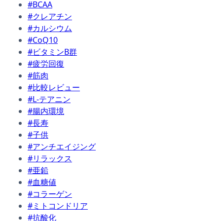
#BCAA
#クレアチン
#カルシウム
#CoQ10
#ビタミンB群
#疲労回復
#筋肉
#比較レビュー
#L-テアニン
#腸内環境
#長寿
#子供
#アンチエイジング
#リラックス
#亜鉛
#血糖値
#コラーゲン
#ミトコンドリア
#抗酸化