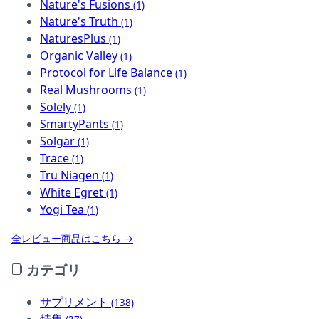
Nature's Fusions
(1)
Nature's Truth
(1)
NaturesPlus
(1)
Organic Valley
(1)
Protocol for Life Balance
(1)
Real Mushrooms
(1)
Solely
(1)
SmartyPants
(1)
Solgar
(1)
Trace
(1)
Tru Niagen
(1)
White Egret
(1)
Yogi Tea
(1)
全レビュー商品はこちら →
カテゴリ
サプリメント
(138)
特集