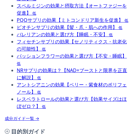
スペルミジンの効果と摂取方法【オートファジーを
促進】
低
PQQサプリの効果【ミトコンドリア新生を促進】
低
ビオチンサプリの効果【髪・爪・肌への作用】
低
バレリアンの効果と選び方【睡眠・不安】
低
フィセチンサプリの効果【セノリティクス・抗老化
の可能性】
低
パッションフラワーの効果と選び方【不安・睡眠】
低
NRサプリの効果は？【NAD+ブーストと限界を正直
に解説】
低
アントシアニンの効果【ベリー・紫食材のポリフェ
ノール】
低
レスベラトロールの効果と選び方【効果サイズはほ
ぼゼロ？】
低
成分ガイド一覧 →
目的別ガイド