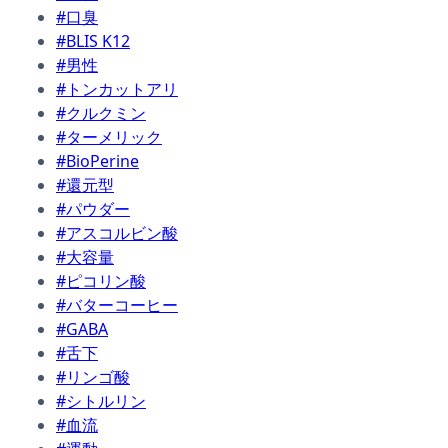
#口臭
#BLIS K12
#男性
#トンカットアリ
#クルクミン
#ターメリック
#BioPerine
#還元型
#パウダー
#アスコルビン酸
#大容量
#ピコリン酸
#バターコーヒー
#GABA
#舌下
#リンゴ酸
#シトルリン
#血流