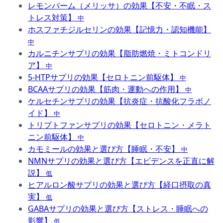
レモンバーム（メリッサ）の効果【不安・不眠・ス
トレス対策】
中
ホスファチジルセリンの効果【記憶力・認知機能】
中
カルニチンサプリの効果【脂肪燃焼・ミトコンドリ
ア】
中
5-HTPサプリの効果【セロトニン前駆体】
中
BCAAサプリの効果【筋肉・運動への作用】
中
ケルセチンサプリの効果【抗炎症・抗酸化フラボノ
イド】
中
トリプトファンサプリの効果【セロトニン・メラト
ニン前駆体】
中
カモミールの効果と選び方【睡眠・不安】
中
NMNサプリの効果と選び方【エビデンスを正直に解
説】
低
ヒアルロン酸サプリの効果と選び方【経口摂取の真
実】
低
GABAサプリの効果と選び方【ストレス・睡眠への
影響】
低