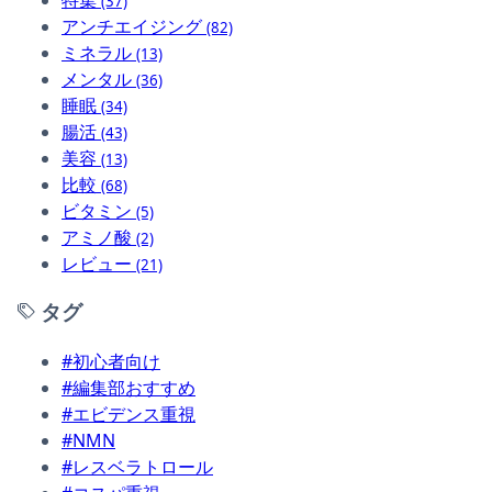
(37)
アンチエイジング
(82)
ミネラル
(13)
メンタル
(36)
睡眠
(34)
腸活
(43)
美容
(13)
比較
(68)
ビタミン
(5)
アミノ酸
(2)
レビュー
(21)
タグ
#初心者向け
#編集部おすすめ
#エビデンス重視
#NMN
#レスベラトロール