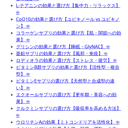
L-テアニンの効果と選び方【集中力・リラックス】
中
CoQ10の効果と選び方【ユビキノール vs ユビキノ
ン】
中
コラーゲンサプリの効果と選び方【肌・関節への効
果】
中
グリシンの効果と選び方【睡眠・GlyNAC】
中
亜鉛サプリの効果と選び方【風邪・免疫】
中
ロディオラの効果と選び方【ストレス・疲労】
中
ビタミンB群サプリの効果と選び方【活性型・複合
型】
中
ビタミンEサプリの選び方【天然型と合成型の違
い】
中
エクオールサプリの選び方【更年期・美容への効
果】
中
クルクミンサプリの選び方【吸収率を高める方法】
中
ウロリチンAの効果【ミトコンドリアを活性化】
中