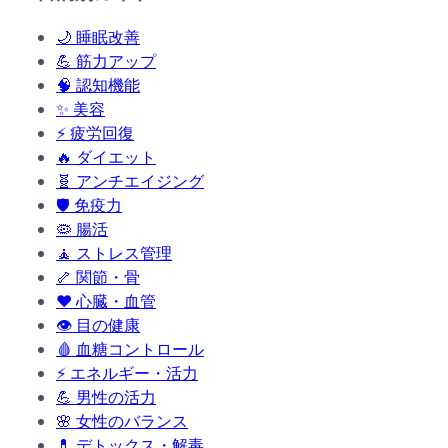
🌙
睡眠改善
💪
筋力アップ
🧠
認知機能
✨
美容
⚡
疲労回復
🔥
ダイエット
🧬
アンチエイジング
🛡️
免疫力
🦠
腸活
🧘
ストレス管理
🦴
関節・骨
❤️
心臓・血管
👁️
目の健康
🩸
血糖コントロール
⚡
エネルギー・活力
💪
男性の活力
🌸
女性のバランス
💊
デトックス・解毒