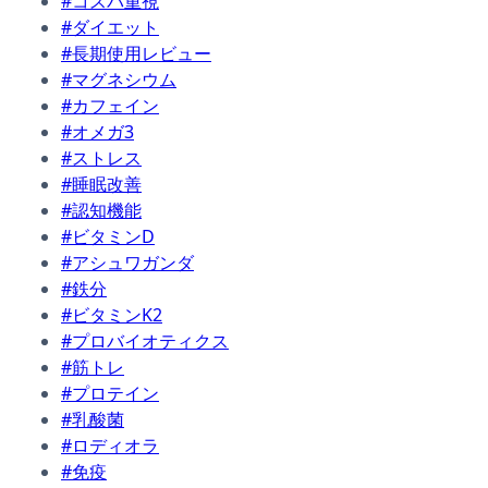
#コスパ重視
#ダイエット
#長期使用レビュー
#マグネシウム
#カフェイン
#オメガ3
#ストレス
#睡眠改善
#認知機能
#ビタミンD
#アシュワガンダ
#鉄分
#ビタミンK2
#プロバイオティクス
#筋トレ
#プロテイン
#乳酸菌
#ロディオラ
#免疫