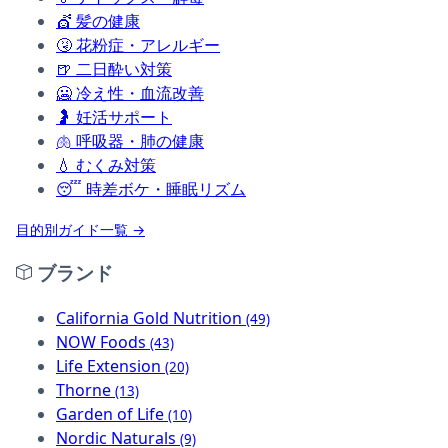
💇
髪の健康
🤧
花粉症・アレルギー
🍺
二日酔い対策
🥶
冷え性・血流改善
🤰
妊活サポート
🫁
呼吸器・肺の健康
💧
むくみ対策
😴
時差ボケ・睡眠リズム
目的別ガイド一覧 →
ブランド
California Gold Nutrition
(49)
NOW Foods
(43)
Life Extension
(20)
Thorne
(13)
Garden of Life
(10)
Nordic Naturals
(9)