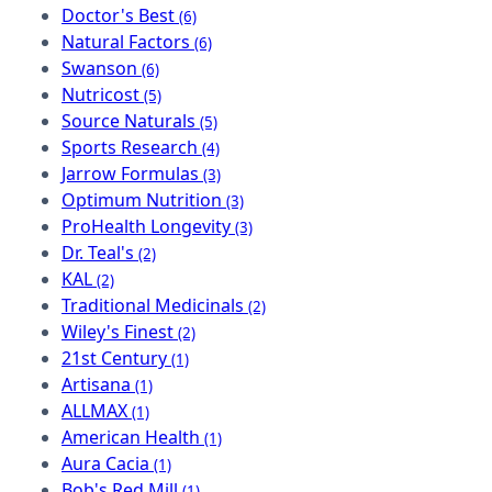
Doctor's Best
(6)
Natural Factors
(6)
Swanson
(6)
Nutricost
(5)
Source Naturals
(5)
Sports Research
(4)
Jarrow Formulas
(3)
Optimum Nutrition
(3)
ProHealth Longevity
(3)
Dr. Teal's
(2)
KAL
(2)
Traditional Medicinals
(2)
Wiley's Finest
(2)
21st Century
(1)
Artisana
(1)
ALLMAX
(1)
American Health
(1)
Aura Cacia
(1)
Bob's Red Mill
(1)