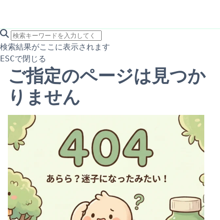
search icon
サイト内検索
検索結果がここに表示されます
で閉じる
ESC
ご指定のページは見つか
りません