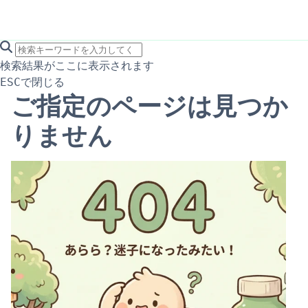
search icon
サイト内検索
検索結果がここに表示されます
で閉じる
ESC
ご指定のページは見つか
りません