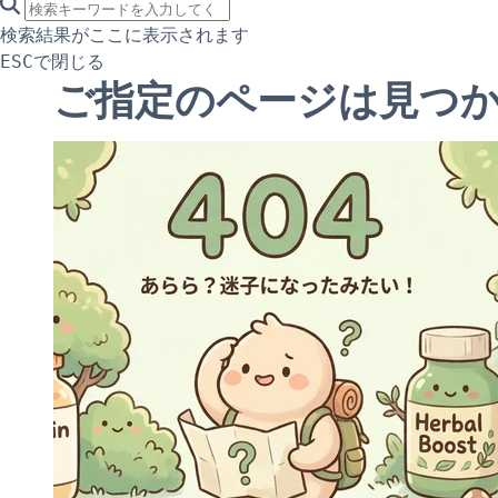
search icon
サイト内検索
検索結果がここに表示されます
で閉じる
ESC
ご指定のページは見つ